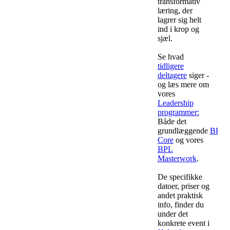
organisationsudvikling.
transformativ
læring, der
Vi deler en tro
lagrer sig helt
på, at
ind i krop og
ekstraordinære
sjæl.
resultater
skabes gennem
Se hvad
helhjertet
tidligere
ledelse - og
deltagere
siger -
modet til at
og læs mere om
bruge sig selv
vores
som leder. Vi
Leadership
har hver især
programmer:
været ledere i
Både det
teknisk tunge
grundlæggende
BPL
virksomheder
Core
og vores
og har selv
BPL
praksiseret den
Masterwork
.
ledelsesform, vi
brænder for.
De specifikke
datoer, priser og
Derfor står vi
andet praktisk
naturligt side
info, finder du
om side i BPL
under det
regi med
konkrete event i