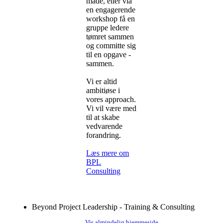
måde, eller via
en engagerende
workshop få en
gruppe ledere
tømret sammen
og committe sig
til en opgave -
sammen.
Vi er altid
ambitiøse i
vores approach.
Vi vil være med
til at skabe
vedvarende
forandring.
Læs mere om
BPL
Consulting
Beyond Project Leadership - Training & Consulting
Vis almindelig hjemmeside