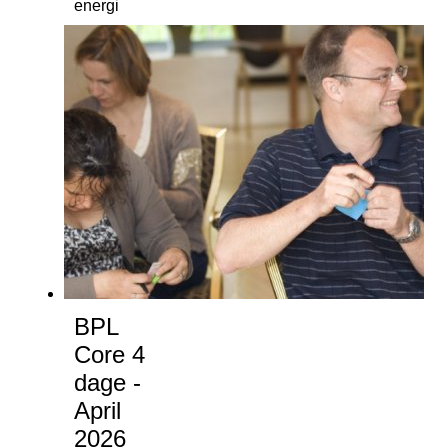
energi
BPL
Core 4
dage -
April
2026