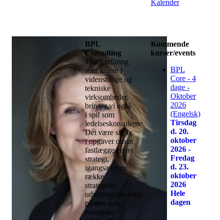
mantraet:
Kalender
'Be the change
you want to
see'
BPL
Kommende
Consulting
kurser/events
Vores erfaring
BPL
som ledere i
Core - 4
videnstunge og
dage -
tekniske
Oktober
virksomheder,
2026
bringer vi også
(Engelsk)
i spil som
Tirsdag
ledelseskonsulenter.
d. 20.
Det være sig fx
oktober
i opgaver om at
2026 -
fastlægge en ny
Fredag
strategi,
d. 23.
igangsætte en
oktober
række
2026
strategiske
Hele
udviklingsprojekter
dagen
på den rette
energiske