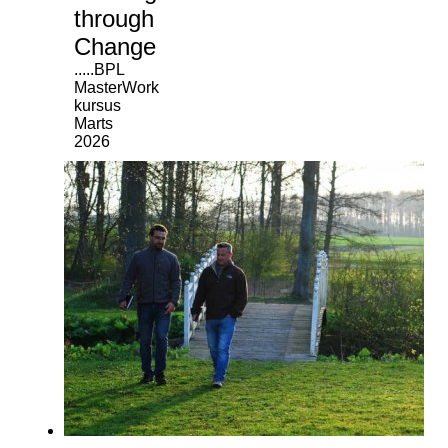
through
Change
.....BPL
MasterWork
kursus
Marts
2026