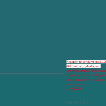
Nedenfor finder du
vores BL
diskussioner, nyheder, mv.
I nyhedsbrevet,
der kun kommer
ting der postes her på bloggen
holde dig ajour med hvad der 
-------------------
BLOGGEN:
Early Bird rabat på 
20-11-2018 20:37