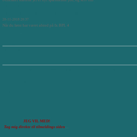
Læs mere...
Early Bird rabat på TopUp programmer 2019
20-11-2018 20:37
Når du først har været afsted på fx BPL 4
Læs mere...
Kategorier
Nyheder & Inspiration
Tags
special opgaver
Transition
strategi
Change
Tid til tanke
mod
Køge Roskilde Sygehuse
early bird
cons
RSS af indlæg
Blog
JEG VIL MED!
Tag mig direkte til tilmeldings siden
....