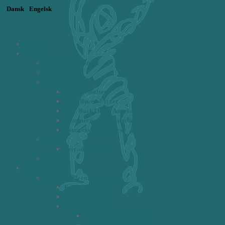
Dansk
Engelsk
Forside
Om os
Michèle Gundstrup
Signe Munk
Circlen om BPL
Alfred Josefsen
Ketti Bueno Ferrer
BPL Back Office Angels
Rammerne - kursussteder
Netværket af BPL'ere
Følg os
Privatlivspolitik
Kontakt
BPL Training
4 dages BPL core program
Fokus & Form
Hvem deltager?
Hovedelementer
Proaktiv Planlægning