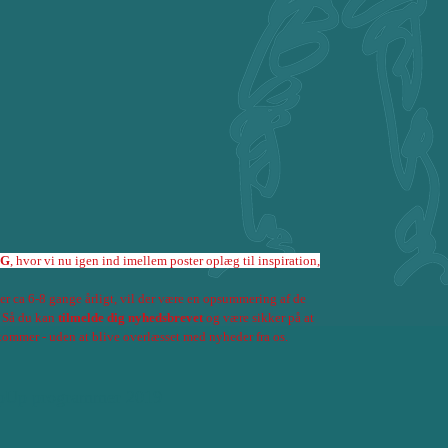
OG
, hvor vi nu igen ind imellem poster oplæg til inspiration,
 ca 6-8 gange årligt, vil der være en opsummering af de
. Så du kan
tilmelde dig nyhedsbrevet
og være sikker på at
kommer - uden at blive overlæsset med nyheder fra os.
TopUp programmer 2019