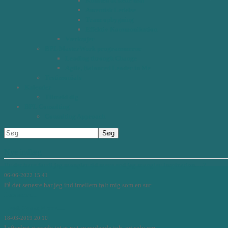
Kunsten at sætte mål
Autentisk Ledelse
Team opbygning
Effektiv Kommunikation
Værktøjer
BPL MasterWork programmerne
Leading through Change
Agile, Balanced Leader in Me
Testimonials
Kalender
Tilmeld dig
BPL Consulting
Consulting Approach
Nye indlæg
Er det bare fordi jeg mangler tid mere end jeg mangler inspiration….?
06-06-2022 15:41
På det seneste har jeg ind imellem følt mig som en sur
Læs mere...
Lead, Grow, Move.....
18-03-2019 20:10
I efteråret startede jet et nyt spændende job, og selv om