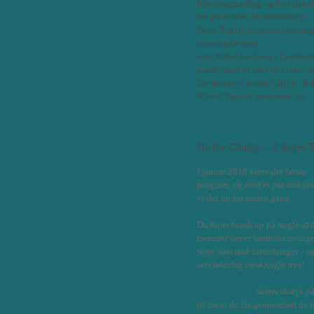
ledelsesgrundlag og hvordan 
tæt på at leve det som muligt.
Dette TopUp program udspringe
samarbejde med
Alfred Josefs
som Alfred har lavet i Ledels
kombinerer vi med de tanker je
Der bliver ét forløb i 2019
-
8-
Alfred!
Du kan læse mere om
L
Be the Change - 2 dages
I januar 2018 kørte det første
B
program, og med et par små jus
vi det nu for anden gang
d. 4-
Du får et brush up på nogle af 
metoder der er særdeles nyttige,
store som små forandringer - o
selvfølgelig også nogle nye!
Be the Change
sætter skarpt p
til for at du får gennemført de 