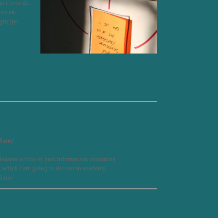
fat i hvor dit
ive en
 gruppe.
Change
ion
3.me/
leasant article to geet information cocerning
, which i am going to deliver in academy.
3.me/