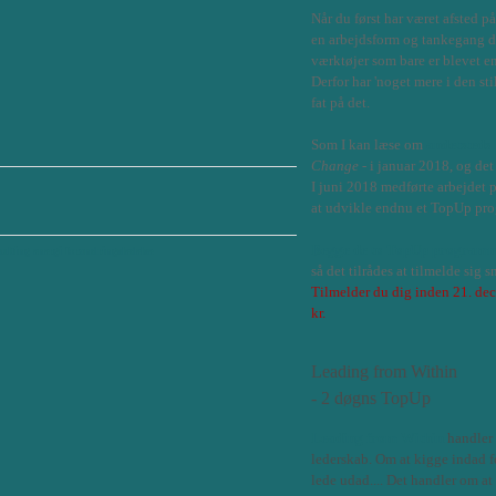
Når du først har været afsted p
en arbejdsform og tankegang du
værktøjer som bare er blevet en
Derfor har 'noget mere i den sti
fat på det.
Som I kan læse om
andetsteds
Change
- i januar 2018, og det 
I juni 2018 medførte arbejdet 
at udvikle endnu et TopUp pro
Begge de to TopUp program
ulting
energi
forandringsledelse
så det tilrådes at tilmelde sig s
Tilmelder du dig inden 21. de
kr.
Leading from Within
- 2 døgns TopUp
Leading from Within
handler
lederskab. Om at kigge indad f
lede udad....
​​​Det handler om at