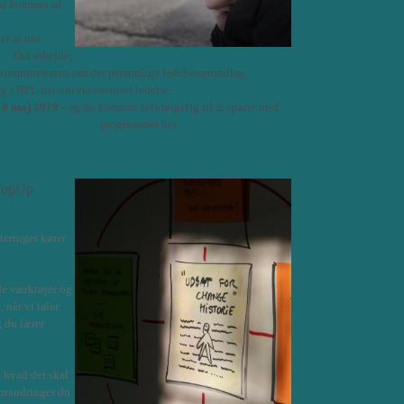
du kommer så
r af mit
en.
Det arbejde,
eskommissionen om det personlige ledelsesgrundlag,
g i BPL har om eksistentiel ledelse.
10 maj 2019
- og du kommer selvfølgelig til at sparre med
eading from Within
programmet her
 TopUp
e the Change
teringer kører
5 marts 2019
.
de værktøjer og
 når vi taler
g du lærer
å hvad der skal
forandringer du