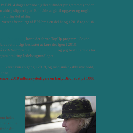
å fx BPL 4 dages forløbet (eller stifinder programmet) er der
 aldrig slipper igen. En måde at gå til opgaver og nogle
 naturlig del af dig.
l' været efterspurgt af BPL'ere i en del år og i 2018 tog vi så
 her på bloggen
, kørte det første TopUp program -
Be the
blev ret hurtigt besluttet at køre det igen i 2019.
på
Ledelsesdagen
at
Alfred Josefsen
og jeg besluttede os for
gram omkring ledelsesgrundlaget.
mer
kører kun én gang i 2019, og med små eksklusive hold,
narest.
cember 2018 udløses yderligere en Early Bird rabat på 1000
 om indre
or at kunne
 finde dit