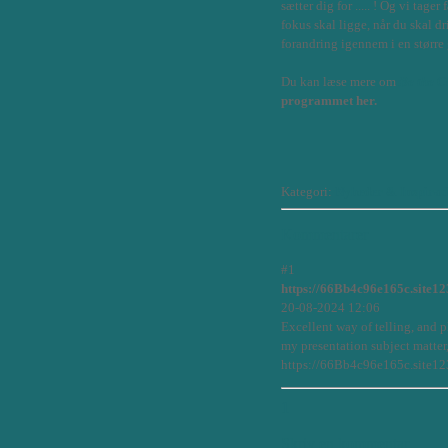
sætter dig for ..... ! Og vi tager 
fokus skal ligge, når du skal dr
forandring igennem i en større
Du kan læse mere om
Be the 
programmet her.
Kategori:
Nyheder & Inspirat
Kommentarer
#1
https://66Bb4c96e165c.site12
20-08-2024 12:06
Excellent way of telling, and p
my presentation subject matter
https://66Bb4c96e165c.site12
1
Skriv en kommentar