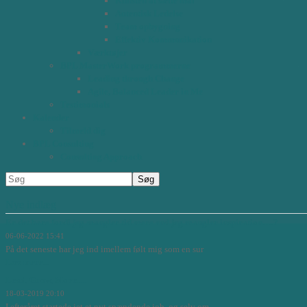
Kunsten at sætte mål
Autentisk Ledelse
Team opbygning
Effektiv Kommunikation
Værktøjer
BPL MasterWork programmerne
Leading through Change
Agile, Balanced Leader in Me
Testimonials
Kalender
Tilmeld dig
BPL Consulting
Consulting Approach
Nye indlæg
Er det bare fordi jeg mangler tid mere end jeg mangler inspiration….?
06-06-2022 15:41
På det seneste har jeg ind imellem følt mig som en sur
Læs mere...
Lead, Grow, Move.....
18-03-2019 20:10
I efteråret startede jet et nyt spændende job, og selv om