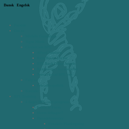
Dansk
Engelsk
Forside
Om os
Michèle Gundstrup
Signe Munk
Circlen om BPL
Alfred Josefsen
Ketti Bueno Ferrer
BPL Back Office Angels
Rammerne - kursussteder
Netværket af BPL'ere
Følg os
Privatlivspolitik
Kontakt
BPL Training
4 dages BPL core program
Fokus & Form
Hvem deltager?
Hovedelementer
Proaktiv Planlægning