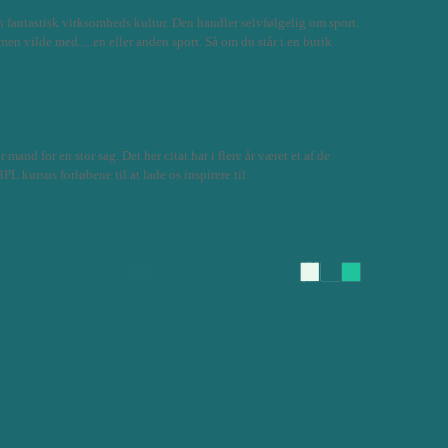
n fantastisk virksomheds kultur. Den handler selvfølgelig om sport.
en vilde med.....en eller anden sport. Så om du står i en butik
 to see....
r mand for en stor sag. Det her citat har i flere år været et af de
BPL kursus forløbene til at lade os inspirere til