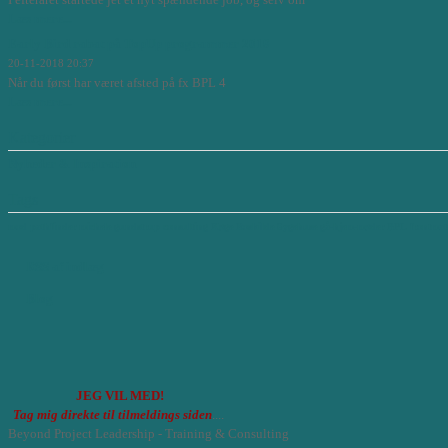
Læs mere...
Early Bird rabat på TopUp programmer 2019
20-11-2018 20:37
Når du først har været afsted på fx BPL 4
Læs mere...
Kategorier
Nyheder & Inspiration
Tags
mod
pathfinder
michele gundstrup consulting
Køge Roskilde Sygehuse
gå-hjem-møder
BPL
frontmat
RSS af indlæg
Blog
JEG VIL MED!
Tag mig direkte til tilmeldings siden
....
Beyond Project Leadership - Training & Consulting