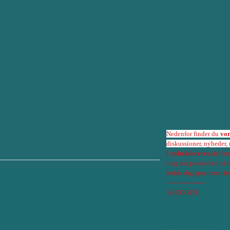
Nedenfor finder du
vo
diskussioner, nyheder,
I nyhedsbrevet,
der ku
ting der postes her på
holde dig ajour med hv
-------------------
BLOGGEN:
mindset
Vild med Yoga ?!!