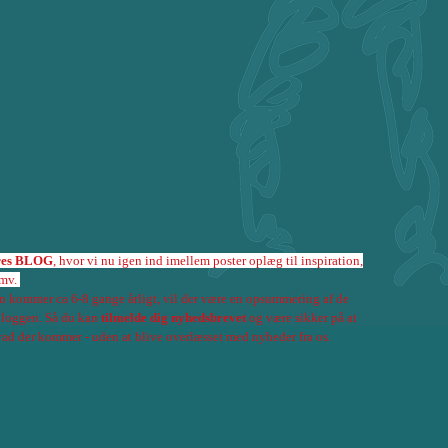
res BLOG
, hvor vi nu igen ind imellem poster oplæg til inspiration,
 mv.
n kommer ca 6-8 gange årligt, vil der være en opsummering af de
 bloggen. Så du kan
tilmelde dig nyhedsbrevet
og være sikker på at
ad der kommer - uden at blive overlæsset med nyheder fra os.