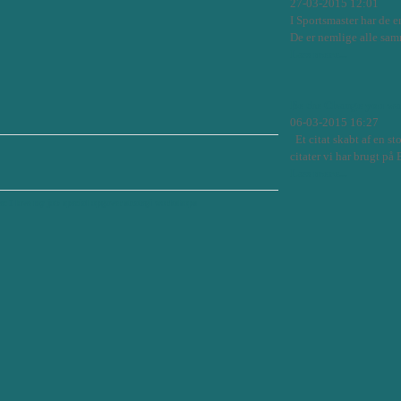
27-03-2015 12:01
I Sportsmaster har de e
De er nemlige alle samm
Læs mere...
Be the Change you want
06-03-2015 16:27
Et citat skabt af en sto
citater vi har brugt på 
Læs mere...
ec
I love my job
special opgaver
strategi
workshops