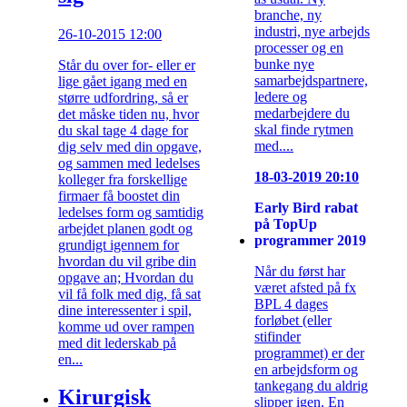
branche, ny
industri, nye arbejds
26-10-2015 12:00
processer og en
bunke nye
Står du over for- eller er
samarbejdspartnere,
lige gået igang med en
ledere og
større udfordring, så er
medarbejdere du
det måske tiden nu, hvor
skal finde rytmen
du skal tage 4 dage for
med....
dig selv med din opgave,
og sammen med ledelses
18-03-2019 20:10
kolleger fra forskellige
firmaer få boostet din
Early Bird rabat
ledelses form og samtidig
på TopUp
arbejdet planen godt og
programmer 2019
grundigt igennem for
hvordan du vil gribe din
Når du først har
opgave an; Hvordan du
været afsted på fx
vil få folk med dig, få sat
BPL 4 dages
dine interessenter i spil,
forløbet (eller
komme ud over rampen
stifinder
med dit lederskab på
programmet) er der
en...
en arbejdsform og
tankegang du aldrig
Kirurgisk
slipper igen. En