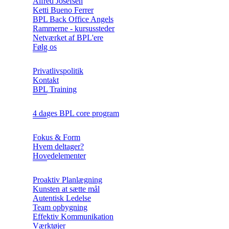
Alfred Josefsen
Ketti Bueno Ferrer
BPL Back Office Angels
Rammerne - kursussteder
Netværket af BPL'ere
Følg os
Privatlivspolitik
Kontakt
BPL Training
4 dages BPL core program
Fokus & Form
Hvem deltager?
Hovedelementer
Proaktiv Planlægning
Kunsten at sætte mål
Autentisk Ledelse
Team opbygning
Effektiv Kommunikation
Værktøjer