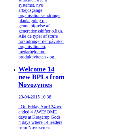
systemer, nye
arbejdsgange,
organisationsændringer,
planlægning og
gennemførelse af
generationsskifter o.lign.
Alle de typer af større
forandringer der påvirker
organisationen,
medarbejderne,
produktiviteten - og...
Welcome 14
new BPLs from
Novozymes
29-04-2015 10:38
On Friday April 24 we
ended 4 AWESOME
days at Kragerup Gods.
4 days where 14 leaders
from Novozymes