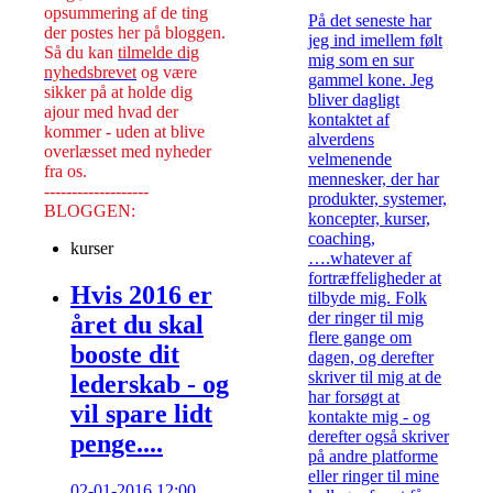
opsummering af de ting
På det seneste har
der postes her på bloggen.
jeg ind imellem følt
Så du kan
tilmelde dig
mig som en sur
nyhedsbrevet
og være
gammel kone. Jeg
sikker på at holde dig
bliver dagligt
ajour med hvad der
kontaktet af
kommer - uden at blive
alverdens
overlæsset med nyheder
velmenende
fra os.
mennesker, der har
-------------------
produkter, systemer,
BLOGGEN:
koncepter, kurser,
coaching,
kurser
….whatever af
fortræffeligheder at
Hvis 2016 er
tilbyde mig. Folk
der ringer til mig
året du skal
flere gange om
booste dit
dagen, og derefter
skriver til mig at de
lederskab - og
har forsøgt at
vil spare lidt
kontakte mig - og
derefter også skriver
penge....
på andre platforme
eller ringer til mine
02-01-2016 12:00