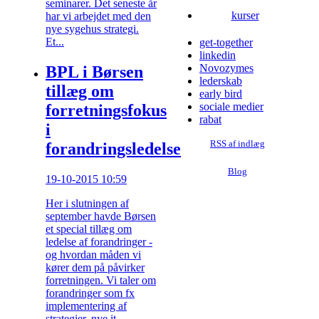
seminarer. Det seneste år
kurser
har vi arbejdet med den
nye sygehus strategi.
Et...
get-together
linkedin
Novozymes
BPL i Børsen
lederskab
tillæg om
early bird
sociale medier
forretningsfokus
rabat
i
RSS af indlæg
forandringsledelse
Blog
19-10-2015 10:59
Her i slutningen af
september havde Børsen
et special tillæg om
ledelse af forandringer -
og hvordan måden vi
kører dem på påvirker
forretningen. Vi taler om
forandringer som fx
implementering af
strategier, nye it