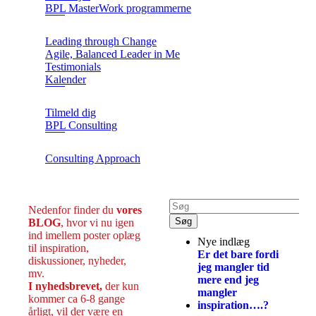
BPL MasterWork programmerne
Leading through Change
Agile, Balanced Leader in Me
Testimonials
Kalender
Tilmeld dig
BPL Consulting
Consulting Approach
Nedenfor finder du
vores
BLOG
, hvor vi nu igen
ind imellem poster oplæg
Nye indlæg
til inspiration,
Er det bare fordi
diskussioner, nyheder,
jeg mangler tid
mv.
mere end jeg
I nyhedsbrevet,
der kun
mangler
kommer ca 6-8 gange
inspiration….?
årligt, vil der være en