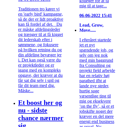
kolleger for at få
mig til at tage...
Traditionen tro kører vi
en 'early bird' kampagne,
06-06-2022 15:41
så de der er lidt proaktive
kan få fordel af det. Du
Lead, Grow,
er måske afdelingsleder
Move.....
og trænger til at få kigget
dit lederskab efter i
I efteråret startede
sømmene, og fokusere
jet et nyt
på hvilken retning du og
spændende job, og
din afdeling bevæger jer
selv om jeg nok
i. Det kan også være du
med min baggrund
er projektleder og er
fra Consulting og
igang med en kompleks
projekt field arbejde
opgave, der kræver at du
har en relativ høj
får sat dig selv i spil og
parathed ifht at
får dit team med dig.
lande nye steder,
Måske...
hurtig suge
væsentlige ting til
mig og eksekvere
Et boost her og
‘on the fly’, så er et
nu - sidste
jobskifte noget der
kræver en del mere
chance nærmer
energi end business
sig
as usual. Ny