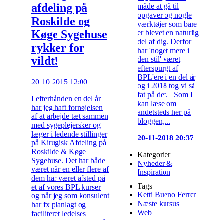
afdeling på
måde at gå til
opgaver og nogle
Roskilde og
værktøjer som bare
Køge Sygehuse
er blevet en naturlig
del af dig. Derfor
rykker for
har 'noget mere i
vildt!
den stil' været
efterspurgt af
BPL'ere i en del år
20-10-2015 12:00
og i 2018 tog vi så
fat på det. Som I
I efterhånden en del år
kan læse om
har jeg haft fornøjelsen
andetsteds her på
af at arbejde tæt sammen
bloggen,...
med sygeplejersker og
læger i ledende stillinger
20-11-2018 20:37
på Kirugisk Afdeling på
Roskilde & Køge
Kategorier
Sygehuse. Det har både
Nyheder &
været når en eller flere af
Inspiration
dem har været afsted på
Tags
et af vores BPL kurser
Ketti Bueno Ferrer
og når jeg som konsulent
Næste kursus
har fx planlagt og
Web
faciliteret ledelses