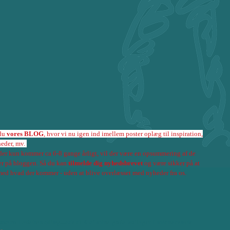
 du
vores BLOG
, hvor vi nu igen ind imellem poster oplæg til inspiration,
heder, mv.
der kun kommer ca 6-8 gange årligt, vil der være en opsummering af de
her på bloggen. Så du kan
tilmelde dig nyhedsbrevet
og være sikker på at
med hvad der kommer - uden at blive overlæsset med nyheder fra os.
stens Ledelses tillæg...tak til 4 af mine gode kolleger i mit netværk