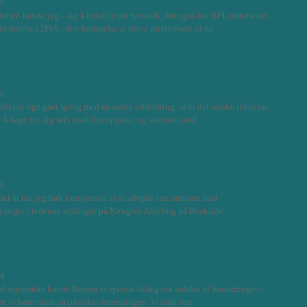
00
ferien havde jeg – og 4 ledere i mit netværk, der også har BPL mindsettet
es ledelses DNA - den fornøjelse at blive interviewet til en
nu - sidste chance nærmer sig
00
 eller er lige gået igang med en større udfordring, så er det måske tiden nu,
e 4 dage for dig selv med din opgave, og sammen med
ing på Roskilde og Køge Sygehuse rykker for vildt!
00
del år har jeg haft fornøjelsen af at arbejde tæt sammen med
g læger i ledende stillinger på Kirugisk Afdeling på Roskilde
læg om forretningsfokus i forandringsledelse
59
af september havde Børsen et special tillæg om ledelse af forandringer -
 vi kører dem på påvirker forretningen. Vi taler om