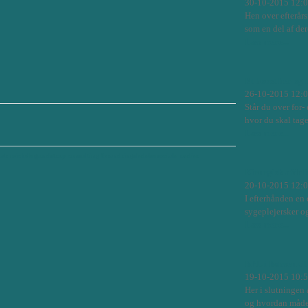
30-10-2015 12:
Hen over efterårs
som en del af der
Læs mere...
Et boost her og 
26-10-2015 12:
Står du over for-
hvor du skal tag
Læs mere...
kab
michele gundstrup consulting
forandringsledelse
sociale medier
Kirurgisk afdel
20-10-2015 12:
I efterhånden en 
sygeplejersker o
Læs mere...
BPL i Børsen til
19-10-2015 10:
Her i slutningen 
og hvordan måden