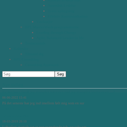
Kunsten at sætte mål
Autentisk Ledelse
Team opbygning
Effektiv Kommunikation
Værktøjer
BPL MasterWork programmerne
Leading through Change
Agile, Balanced Leader in Me
Testimonials
Kalender
Tilmeld dig
BPL Consulting
Consulting Approach
Nye indlæg
Er det bare fordi jeg mangler tid mere end jeg mangler inspiration….?
06-06-2022 15:41
På det seneste har jeg ind imellem følt mig som en sur
Læs mere...
Lead, Grow, Move.....
18-03-2019 20:10
I efteråret startede jet et nyt spændende job, og selv om