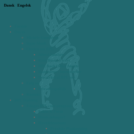
Dansk
Engelsk
Forside
Om os
Michèle Gundstrup
Signe Munk
Circlen om BPL
Alfred Josefsen
Ketti Bueno Ferrer
BPL Back Office Angels
Rammerne - kursussteder
Netværket af BPL'ere
Følg os
Privatlivspolitik
Kontakt
BPL Training
4 dages BPL core program
Fokus & Form
Hvem deltager?
Hovedelementer
Proaktiv Planlægning