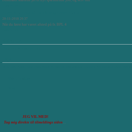
Læs mere...
Early Bird rabat på TopUp programmer 2019
20-11-2018 20:37
Når du først har været afsted på fx BPL 4
Læs mere...
Kategorier
Nyheder & Inspiration
Tags
lej en medarbejder
inspiration
Reinforce
roskilde køge sygehus
Linkedin
Nye deltagere
tanker
leders
RSS af indlæg
Blog
JEG VIL MED!
Tag mig direkte til tilmeldings siden
....