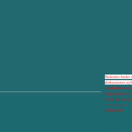
Nedenfor finder
diskussioner, ny
I nyhedsbrevet,
ting der postes 
holde dig ajour 
-------------------
BLOGGEN:
lederskab
BPL i Jyllandspo