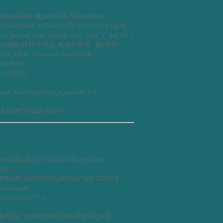
ÐžÐ±Ñ€Ð°Ð· Ð¿Ð¾Ð´ÑÑ‚Ñ€Ð¸Ð³Ð»Ð°
±Ð¸Ñ€Ð°Ð»Ð° Ð´Ð»Ð¸Ð½Ñƒ Ð´Ð¾ Ð¿Ð»ÐµÑ‡
nar_v_general_nom_konsul_stve_indii_v_spb_03_05_17_g/18/
¾Ð¼ÐµÐ½Ð´Ð°Ñ†Ð¸Ð¸ Ð¿Ð¾ ÑƒÑ…Ð¾Ð´Ñƒ
-klass_cikla_seminarov_leto-2019/
»Ð¾ÑÑŒ
gi_2022/1/
otoal_bomy/ayurdara_v_zahozh_e/4/
ÑˆÐ¼Ð°+ÐÐµÑ‚Ñ€Ð°)
Ð²Ð¾ÑÐ¿Ñ€Ð¸Ð½Ð¸Ð¼Ð°ÐµÐ¼Ð¾Ð¹
½Ð°:
ÐºÐ¾Ð¿Ð¾Ð´ÑˆÐ¸Ð¿Ð½Ð¸Ðº SKF 22308 E
rovodnaya-
vod_21-3x2x77-2
µÑ‚Ñ€: 20 Ð¼Ð¼ Ð’Ð½ÐµÑˆÐ½Ð¸Ð¹ Ð