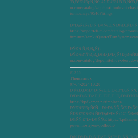
´Ð¸Ð°Ð¼ÐµÑ‚Ñ€: 47 Ð¼Ð¼ Ð¨Ð¸Ñ€Ð¸Ð½Ð
m.com/catalog/zapchasti-hodovoi-chasti-
tormoznaya/9540Fittings
Ð¢ÐµÑ€Ñ€Ð¸Ñ‚Ð¾Ñ€Ð¸Ñ Ð¾Ð±ÑÐ»Ñƒ
https://importteh-m.com/catalog/promy
furnitura/zamki/QuarterTurnSystems/cat
ÐŸÐ¾ Ñ‚Ð¸Ð¿Ñƒ:
ÐŸÐ¾Ð´ÑˆÐ¸Ð¿Ð½Ð¸ÐºÐ¸ ÑƒÐ¿Ð¾Ñ€Ð½Ñ
m.com/catalog/dopolnitelnoe-oborudova
#1245
Thomasmox
07-04-2024 13:20
Ð˜Ñ€Ð¸Ð½Ð° Ð¿Ñ€Ð¸Ð·Ð½Ð°ÐµÑ‚ÑÑ,
Ð²Ð½ÐµÑˆÐ½Ð¸Ð¹ Ð²Ð¸Ð´ Ð¿Ð¾ÐºÑ€Ñ
https://kpdkamen.ru/fireplaces/
ÐŸÐ¾Ð²ÐµÑ€Ñ…Ð½Ð¾ÑÑ‚ÑŒ Ð¿Ñ€Ð¾
ÑÐ¾ÐºÐ¾Ð¼ ÑÐ²ÐµÐºÐ»Ñ‹ â€” ÑÐ»
Ð¾ÑÑ‚Ð°Ð»Ð¾ÑÑŒ https://kpdkamen.ru/
poverhnostej-on-podhodit/
Ð¡Ñ‚Ð¾Ð»ÐµÑˆÐ½Ð¸Ñ†Ð° Ð¸ ÑÑ‚Ðµ