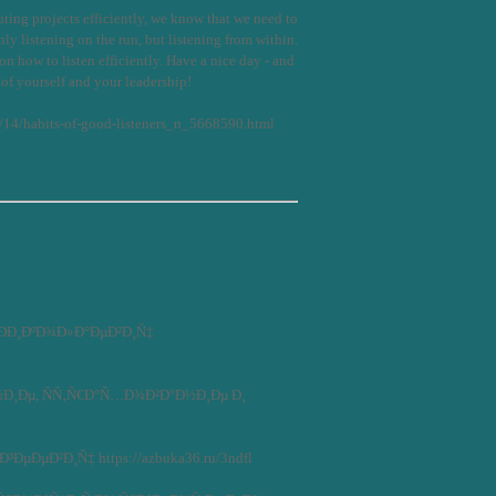
ing projects efficiently, we know that we need to
only listening on the run, but listening from within.
on how to listen efficiently. Have a nice day - and
 of yourself and your leadership!
/14/habits-of-good-listeners_n_5668590.html
ÐÐ¸ÐºÐ¾Ð»Ð°ÐµÐ²Ð¸Ñ‡
Ð¸Ðµ, ÑÑ‚Ñ€Ð°Ñ…Ð¾Ð²Ð°Ð½Ð¸Ðµ Ð¸
µÐµÐ²Ð¸Ñ‡ https://azbuka36.ru/3ndfl