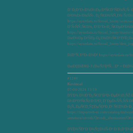
Ð’ Ð¡Ð°Ð»Ð¾Ð½Ðµ ÐºÑ€Ð°ÑÐ¾Ñ‚Ñ‹ 
Ð²Ð¾Ð»Ð¾ÑÑ‹, Ð¿Ñ€Ð¾ÑÑ‚Ð¾ ÑƒÐ
https://ayurdara.ru/fotoal_bomy/semi
Ð‘Ñ‹ÑÑ‚Ñ€Ð¾, Ð´Ð°Ð»Ð¸ Ñ€ÐµÐºÐ
https://ayurdara.ru/fotoal_bomy/master
ÐœÐ½Ðµ Ð²ÑÐµ Ð¿Ð¾Ð½Ñ€Ð°Ð²Ð¸Ð
https://ayurdara.ru/fotoal_bomy/den_jo
ÐšÐ°Ñ‚Ð°Ð»Ð¾Ð³ https://ayurdara.ru/f
ÐœÐ£ÐšÐ¥Ð-3 (ÐœÑƒÐºÑ…Ð° + ÐžÐ¾
#1244
Kevincal
07-04-2024 13:19
ÐŸÐ¾ Ð½Ð°Ð¿Ñ€Ð°Ð²Ð»ÐµÐ½Ð¸ÑŽ 
Ð½Ð°Ð³Ñ€ÑƒÐ·ÐºÐ¸ Ð´ÐµÐ»ÑÑ‚ÑÑ Ð
Ð¡Ñ„ÐµÑ€Ð¸Ñ‡ÐµÑÐºÐ¸Ð¹ Ñ€Ð¾Ð»Ð¸
https://importteh-m.com/catalog/trubop
armatura/otvodi/Otvodi_aluminium/Ot
ÐŸÐ¾ÑÐ°Ð´Ð¾Ñ‡Ð½Ñ‹Ð¹ Ð´Ð¸Ð°Ð¼Ð