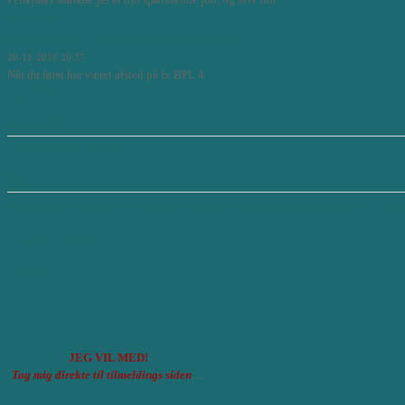
Læs mere...
Early Bird rabat på TopUp programmer 2019
20-11-2018 20:37
Når du først har været afsted på fx BPL 4
Læs mere...
Kategorier
Nyheder & Inspiration
Tags
Novozymes
Tid til tanke
rabat
Web
integritet
bpl'ere
Gå-Hjem-Møder
tid til tanker
strategi
BPL hold
RSS af indlæg
Blog
JEG VIL MED!
Tag mig direkte til tilmeldings siden
....