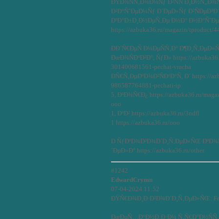
ÐŸÐ¾ÑÑ‚Ð¾Ð¼Ñƒ Ð²ÑÑ Ð¸Ð½Ñ„Ð¾
Ð²Ð°ÑˆÐµÐ¼Ñƒ Ð´ÐµÐ»Ñƒ Ð²ÑÐµÐ³
ÐºÐ°Ð±Ð¸Ð½ÐµÑ‚Ðµ Ð½Ð° Ð½Ð°ÑˆÐµ
https://azbuka36.ru/magazin/tproduct
ÐÐ´Ñ€ÐµÑ Ð¼ÐµÑÑ‚Ð° Ð¶Ð¸Ñ‚ÐµÐ»ÑŒÑ
ÐœÐ¾ÑÐºÐ²Ð°, ÑƒÐ» https://azbuka36.
301400681561-pechat-vracha
ÐÑ€Ñ‚ÐµÐºÐ¾Ð²ÑÐºÐ°Ñ, Ð´ https://a
986587764881-pechati-ip
5, ÐºÐ¾Ñ€Ð¿ https://azbuka36.ru/maga
ooo
1, ÐºÐ² https://azbuka36.ru/3ndfl
1 https://azbuka36.ru/ooo
Ð ÑƒÐºÐ¾Ð²Ð¾Ð´Ð¸Ñ‚ÐµÐ»ÑŒ ÐºÐ
´ÐµÐ»Ð° https://azbuka36.ru/other
#1242
EdwardCrymn
07-04-2024 11:52
ÐŸÑ€Ð¾Ð¸Ð·Ð²Ð¾Ð´Ð¸Ñ‚ÐµÐ»ÑŒ: Fo
ÐœÐµÑ…Ð°Ð½Ð¸Ð·Ð¼ Ñ‚Ñ€Ð°Ð½ÑÑ