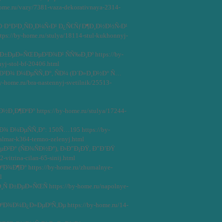
e.ru/vazy/7381-vaza-dekorativnaya-2314-
·Ð°Ð²Ð¸ÑÐ¸Ð¼Ñ‹Ð¹ Ð¿Ñ€ÑƒÐ¶Ð¸Ð½Ð½Ñ‹Ð¹
ps://by-home.ru/stulya/18114-stul-kukhonnyj-
ÐµÐ»ÑŒÐµÐ²Ð¾Ð¹ ÑÑ‰Ð¸Ðº https://by-
yj-stol-bf-20406.html
³Ð¾ Ð¼ÐµÑÑ‚Ð°, ÑÐ¼ (Ð´Ð»Ð¸Ð½Ð° Ñ…
home.ru/bra-nastennyj-svetilnik/25513-
Ð¶ÐºÐ° https://by-home.ru/stulya/17244-
 Ð¼ÐµÑÑ‚Ð°: 150Ñ…195 https://by-
almar-k364-temno-zelenyj.html
µÐ²Ð° (ÑÐ¾ÑÐ½Ð°), Ð›Ð”Ð¡ÐŸ, Ð”Ð’ÐŸ
2-vitrina-cilan-65-sinij.html
¾Ð¶Ð° https://by-home.ru/zhurnalnye-
l
Ð±ÐµÐ»ÑŒÑ https://by-home.ru/napolnye-
Ð¾Ð¼Ð¿Ð»ÐµÐºÑ‚Ðµ https://by-home.ru/14-