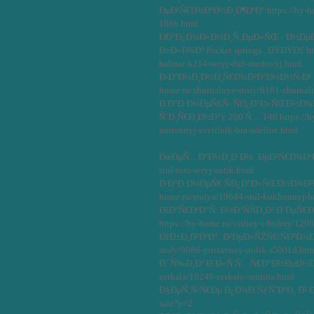
ÐµÐ²Ñ€Ð¾ÐºÐ½Ð¸Ð¶ÐºÐ° https://by-hom
186b.html
ÐÐ°Ð¿Ð¾Ð»Ð½Ð¸Ñ‚ÐµÐ»ÑŒ - Ð½ÐµÐ
Ð±Ð»Ð¾Ðº Pocket springs , ÐŸÐŸÐ£ htt
halmar-k214-seryj-dub-medovyj.html
Ð›Ð°Ð¼Ð¸Ð½Ð¸Ñ€Ð¾Ð²Ð°Ð½Ð½Ñ‹Ð¹ Ð±
home.ru/zhurnalnye-stoly/6161-zhurnaln
Ð Ð°Ð·Ð¼ÐµÑ€Ñ‹ ÑÐ¿Ð°Ð»ÑŒÐ½Ð¾Ð
ÑˆÐ¸Ñ€Ð¸Ð½Ð°): 200 Ñ… 140 https://by-
nastennyj-svetilnik-bra-adeline.html
ÐœÐµÑ…Ð°Ð½Ð¸Ð·Ð¼: ÐµÐ²Ñ€Ð¾ÐºÐ½Ð¸
stul-tom-seryj-antik.html
Ð Ð°Ð·Ð¼ÐµÑ€ ÑÐ¿Ð°Ð»ÑŒÐ½Ð¾Ð³Ð¾
home.ru/stulya/19644-stul-kukhonnyj-h
ÐšÐ°Ñ€ÐºÐ°Ñ: Ð¼Ð°ÑÑÐ¸Ð² Ð´ÐµÑ€Ð
https://by-home.ru/vitriny-i-bufety/1208
ÐžÐ±Ð¸Ð²ÐºÐ°: Ð²ÐµÐ»ÑŽÑ€/ÑÐºÐ¾ÐºÐ
stoly/9686-pristavnoj-stolik-s5001d.htm
Ð¯Ñ‰Ð¸Ðº Ð´Ð»Ñ Ñ…Ñ€Ð°Ð½ÐµÐ½Ð¸Ñ 
zerkala/19249-zerkalo-sentina.html
Ð§ÐµÑ‚Ñ‹Ñ€Ðµ Ð¿Ð¾Ð´ÑƒÑˆÐºÐ¸ Ð² Ðº
sale?p=2