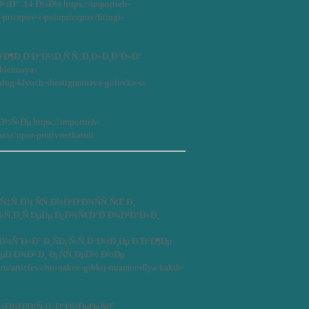
°: 14 Ð¼Ð¼ https://importteh-
pricepov-i-polupricepov/fitingi-
Ð¶Ð¸Ð²Ð°Ð½Ð¸Ñ Ñ„Ð¸Ð»Ð¸Ð°Ð»Ð°
shlennaya-
alog-klyuch-shestigrannaya-golovka-ss
‹Ðµ https://importteh-
nie/upor-protivootkatnii
 Ñ‡Ñ‚Ð¾ ÑÑ‚Ð¾Ð¹ÐºÐ¾ÑÑ‚ÑŒ Ð¸
‹Ñ‚Ð¸Ñ ÐµÐµ Ð¿Ð¾Ñ€Ð°Ð´Ð¾Ð²Ð°Ð»Ð¸
ÑˆÐ»Ð° Ð¸ÑÐ¿Ñ‹Ñ‚Ð°Ð½Ð¸Ðµ Ð´Ð°Ð¶Ðµ
ÐµÐ´Ð¾Ð² Ð¸ Ð¿ÑÑ‚ÐµÐ½ Ð½Ðµ
articles/chto-takoe-gibkij-mramor-dlya-kakih-
Ð½Ð¾Ð²Ð°Ñ Ð¿Ð°Ð½ÐµÐ»ÑŒ