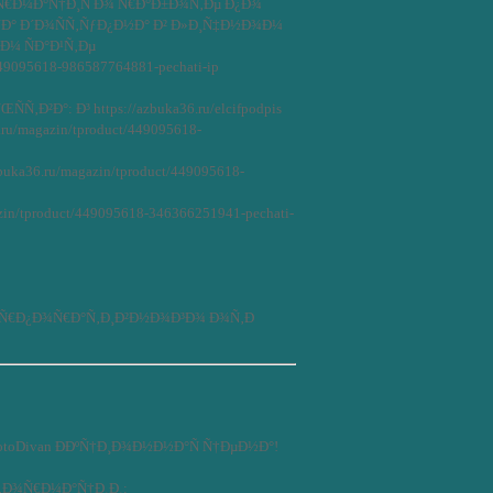
Ñ€Ð¼Ð°Ñ†Ð¸Ñ Ð¾ Ñ€Ð°Ð±Ð¾Ñ‚Ðµ Ð¿Ð¾
Ð´Ð° Ð´Ð¾ÑÑ‚ÑƒÐ¿Ð½Ð° Ð² Ð»Ð¸Ñ‡Ð½Ð¾Ð¼
Ð¼ ÑÐ°Ð¹Ñ‚Ðµ
/449095618-986587764881-pechati-ip
Ñ‚Ð²Ð°: Ð³ https://azbuka36.ru/elcifpodpis
ru/magazin/tproduct/449095618-
zbuka36.ru/magazin/tproduct/449095618-
zin/tproduct/449095618-346366251941-pechati-
¾Ñ€Ð¿Ð¾Ñ€Ð°Ñ‚Ð¸Ð²Ð½Ð¾Ð³Ð¾ Ð¾Ñ‚Ð
toDivan ÐÐºÑ†Ð¸Ð¾Ð½Ð½Ð°Ñ Ñ†ÐµÐ½Ð°!
„Ð¾Ñ€Ð¼Ð°Ñ†Ð¸Ð¸: