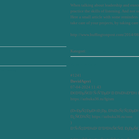
When talking about leadership and execut
practice the skills of listening. And not 
Here a small article with some reminders 
take care of your projects, by taking care
Link to article
http://www.huffingtonpost.com/2014/08
Kategori:
Nyheder & Inspiration
Kommentarer
bpl træning
#1241
DavidAgeri
07-04-2024 11:43
Ð¢Ð²ÐµÑ€Ð´Ñ‹ÑˆÐµÐ² Ð Ð¾Ð¼Ð°Ð½ 
https://azbuka36.ru/fgism
(Ð»ÐµÑ‡ÐµÐ½Ð¸Ðµ, Ð¾Ð±ÑƒÑ‡ÐµÐ½
Ð¿Ñ€Ð¾Ñ‡ https://azbuka36.ru/ooo
)
Ð‘Ñ‹Ñ‡ÐºÐ¾Ð² Ð˜Ð³Ð¾Ñ€ÑŒ Ð¡ÐµÑ€Ð³Ð