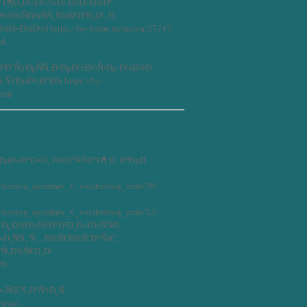
ƒÐ¶Ð¸Ð½Ð½Ñ‹Ð¹ Ð±Ð»Ð¾Ðº
Ð¾ÑÐ¾ÑÑ‚Ð¾Ð¹ÐºÐ¸Ð¹, Ð
Ð¾Ð½) https://by-home.ru/stulya/27247-
ml
 ÐºÐ°Ñ‡ÐµÑÑ‚Ð²ÐµÐ½Ð½Ñ‹Ðµ Ð¼Ð¾Ð
Ñ†ÐµÐ½Ð°Ð¼ https://by-
html
Ð»Ð°Ð»Ð¸ Ð¼Ð°ÑÑÐ°Ð¶ Ð¸ ÐºÐµÐ
yucheniya_ayurdary_v_volshebnoj_mile/39/
yucheniya_ayurdary_v_volshebnoj_mile/52/
¹ Ð¿Ð¾Ð½Ñ€Ð°Ð²Ð¸Ð»Ð¾ÑÑŒ
Ð¸ÑÑ‚ Ñ…Ð¾Ñ€Ð¾ÑˆÐ°Ñâ€¦
Ð°Ñ‚Ð¾Ñ€Ð¸Ð¹
/6/
»ÑŒÑ‚Ð°Ñ†Ð¸Ñ
stva/