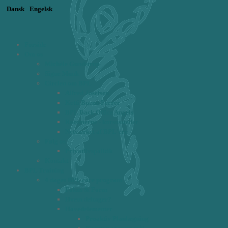
Dansk
Engelsk
Forside
Om os
Michèle Gundstrup
Signe Munk
Circlen om BPL
Alfred Josefsen
Ketti Bueno Ferrer
BPL Back Office Angels
Rammerne - kursussteder
Netværket af BPL'ere
Følg os
Privatlivspolitik
Kontakt
BPL Training
4 dages BPL core program
Fokus & Form
Hvem deltager?
Hovedelementer
Proaktiv Planlægning