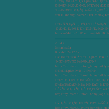
ÐÐ°Ð¿Ð¾Ð»Ð½Ð¸Ñ‚ÐµÐ»ÑŒ: Ð¿Ñ€Ñ
Ð‘Ð¾Ð½Ð½ÐµÐ»ÑŒ, ÐŸÐŸÐ£ (Ð¸Ð·Ð½
´Ð¾Ð»Ð³Ð¾Ð²ÐµÑ‡Ð½Ñ‹Ð¹ Ð¿Ð¾Ñ€Ð¾Ð»
stul-kukhonnyj-halmar-k491-chernyj.ht
Ð”Ð»Ñ Ñ‚ÐµÑ…, ÐºÑ‚Ð¾ Ð¸Ñ‰ÐµÑ‚
´ÐµÐ»Ð¸ Ð¿Ð¾ Ð´Ð¾ÑÑ‚ÑƒÐ¿Ð½Ñ‹Ð¼ 
home.ru/shirmy/8681-shirma-bf-60100.
#1243
Ismaelsaila
07-04-2024 12:17
ÐœÐ¾ÐµÐ¼Ñƒ Ñ€ÐµÐ±ÐµÐ½ÐºÑƒ Ð´Ðµ
´Ñ€Ð¾Ð²ÑƒÑŽ Ð±Ð¾Ñ‡ÐºÑƒ
https://ayurdara.ru/fotoal_bomy/prikl
Ð ÐµÐ±ÐµÐ½ÐºÑƒ 12 Ð»ÐµÑ‚
https://ayurdara.ru/fotoal_bomy/prikl
ÐžÐ½Ð° Ð´Ð¾Ð²Ð¾Ð»ÑŒÐ½Ð°, ÐµÐ
Ð¾Ð±Ñ‰ÐµÐ½Ð¸Ðµ, ÑÐ¿ÐµÑ†Ð¸Ð°Ð»
ÐÑŽÑ€Ð²ÐµÐ´Ñ‡ÐµÑÐºÐ¸Ð¹ ÑÐ°Ð½
https://ayurdara.ru/fotoal_bomy/yoga_1
ÐŸÐµÑ€Ð²Ð¸Ñ‡Ð½Ð°Ñ ÐºÐ¾Ð½ÑÑƒÐ
https://ayurdara.ru/ayurvedicheskie_sred