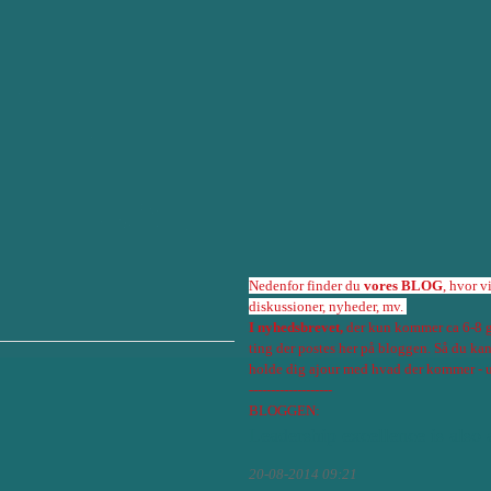
Nedenfor finder du
vores BLOG
, hvor v
diskussioner, nyheder, mv.
I nyhedsbrevet,
der kun kommer ca 6-8 g
ting der postes her på bloggen. Så du ka
holde dig ajour med hvad der kommer - u
-------------------
BLOGGEN:
Leadership excellence is also 
20-08-2014 09:21