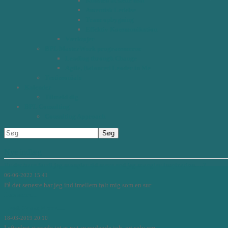
Kunsten at sætte mål
Autentisk Ledelse
Team opbygning
Effektiv Kommunikation
Værktøjer
BPL MasterWork programmerne
Leading through Change
Agile, Balanced Leader in Me
Testimonials
Kalender
Tilmeld dig
BPL Consulting
Consulting Approach
Nye indlæg
Er det bare fordi jeg mangler tid mere end jeg mangler inspiration….?
06-06-2022 15:41
På det seneste har jeg ind imellem følt mig som en sur
Læs mere...
Lead, Grow, Move.....
18-03-2019 20:10
I efteråret startede jet et nyt spændende job, og selv om