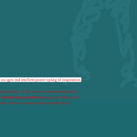
i nu igen ind imellem poster oplæg til inspiration,
ange årligt, vil der være en opsummering af de
n
tilmelde dig nyhedsbrevet
og være sikker på at
den at blive overlæsset med nyheder fra os.
about listening from within