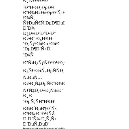
Ð¸ ÑÐ¾Ð·Ð
´Ð°Ð½Ð¸ÐµÐ¼
ÐºÐ¾Ð»Ð»ÐµÐºÑ†Ð¸Ð¹
Ð¾Ñ‚
Ñ‡ÐµÑ€Ñ‚ÐµÐ¶ÐµÐ¹
Ð´Ð¾
Ð¿Ð¾ÐºÐ°Ð·Ð°
Ð½Ð° Ð¿Ð¾Ð
´Ð¸ÑƒÐ¼Ðµ Ð¾Ð
´ÐµÐ¶Ð´Ñ‹ Ð
´Ð»Ñ
Ð²Ñ‹Ð¿ÑƒÑÐºÐ½Ð¸ÐºÐ¾Ð²
Ð¿Ñ€Ð¾Ñ„ÐµÑÑÐ¸Ð¾Ð½Ð°Ð»ÑŒÐ½Ð¾-
Ñ‚ÐµÑ…
Ð½Ð¸Ñ‡ÐµÑÐºÐ¾Ð³Ð¾
ÑƒÑ‡Ð¸Ð»Ð¸Ñ‰Ð°
Ð¸ Ð
´ÐµÑ‚ÑÐºÐ¾Ð¹
Ð¾Ð´ÐµÐ¶Ð´Ñ‹
ÐºÐ¾ Ð”Ð½ÑŽ
Ð·Ð°Ñ‰Ð¸Ñ‚Ñ‹
Ð´ÐµÑ‚ÐµÐ¹