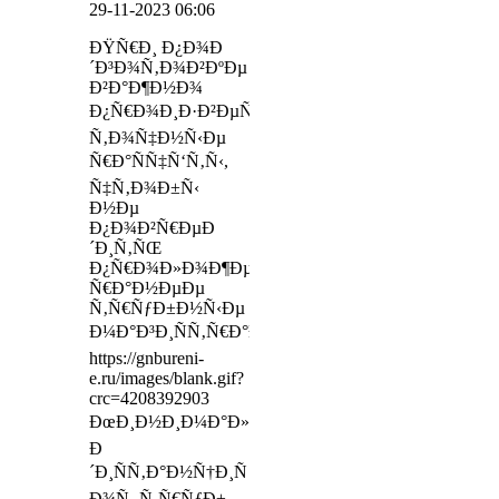
29-11-2023 06:06
ÐŸÑ€Ð¸ Ð¿Ð¾Ð
´Ð³Ð¾Ñ‚Ð¾Ð²ÐºÐµ
Ð²Ð°Ð¶Ð½Ð¾
Ð¿Ñ€Ð¾Ð¸Ð·Ð²ÐµÑÑ‚Ð¸
Ñ‚Ð¾Ñ‡Ð½Ñ‹Ðµ
Ñ€Ð°ÑÑ‡Ñ‘Ñ‚Ñ‹,
Ñ‡Ñ‚Ð¾Ð±Ñ‹
Ð½Ðµ
Ð¿Ð¾Ð²Ñ€ÐµÐ
´Ð¸Ñ‚ÑŒ
Ð¿Ñ€Ð¾Ð»Ð¾Ð¶ÐµÐ½Ð½Ñ‹Ðµ
Ñ€Ð°Ð½ÐµÐµ
Ñ‚Ñ€ÑƒÐ±Ð½Ñ‹Ðµ
Ð¼Ð°Ð³Ð¸ÑÑ‚Ñ€Ð°Ð»Ð¸
https://gnbureni-
e.ru/images/blank.gif?
crc=4208392903
ÐœÐ¸Ð½Ð¸Ð¼Ð°Ð»ÑŒÐ½Ð°Ñ
Ð
´Ð¸ÑÑ‚Ð°Ð½Ñ†Ð¸Ñ
Ð¾Ñ‚ Ñ‚Ñ€ÑƒÐ±