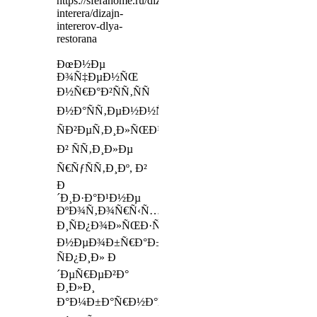
https://sferahome.ru/dizajn-
interera/dizajn-
intererov-dlya-
restorana
ÐœÐ½Ðµ
Ð¾Ñ‡ÐµÐ½ÑŒ
Ð½Ñ€Ð°Ð²ÑÑ‚ÑÑ
Ð½Ð°ÑÑ‚ÐµÐ½Ð½Ñ‹Ðµ
ÑÐ²ÐµÑ‚Ð¸Ð»ÑŒÐ½Ð¸ÐºÐ¸
Ð² ÑÑ‚Ð¸Ð»Ðµ
Ñ€ÑƒÑÑ‚Ð¸Ðº, Ð²
Ð
´Ð¸Ð·Ð°Ð¹Ð½Ðµ
ÐºÐ¾Ñ‚Ð¾Ñ€Ñ‹Ñ…
Ð¸ÑÐ¿Ð¾Ð»ÑŒÐ·ÑƒÑŽÑ‚ÑÑ
Ð½ÐµÐ¾Ð±Ñ€Ð°Ð±Ð¾Ñ‚Ð°Ð½Ð½Ñ‹Ð¹
ÑÐ¿Ð¸Ð» Ð
´ÐµÑ€ÐµÐ²Ð°
Ð¸Ð»Ð¸
Ð°Ð¼Ð±Ð°Ñ€Ð½Ð°Ñ