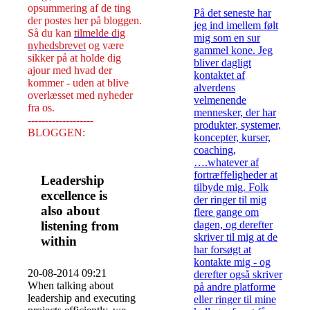
opsummering af de ting
På det seneste har
der postes her på bloggen.
jeg ind imellem følt
Så du kan
tilmelde dig
mig som en sur
nyhedsbrevet
og være
gammel kone. Jeg
sikker på at holde dig
bliver dagligt
ajour med hvad der
kontaktet af
kommer - uden at blive
alverdens
overlæsset med nyheder
velmenende
fra os.
mennesker, der har
-------------------
produkter, systemer,
BLOGGEN:
koncepter, kurser,
coaching,
….whatever af
fortræffeligheder at
Leadership
tilbyde mig. Folk
excellence is
der ringer til mig
also about
flere gange om
listening from
dagen, og derefter
skriver til mig at de
within
har forsøgt at
kontakte mig - og
20-08-2014 09:21
derefter også skriver
When talking about
på andre platforme
leadership and executing
eller ringer til mine