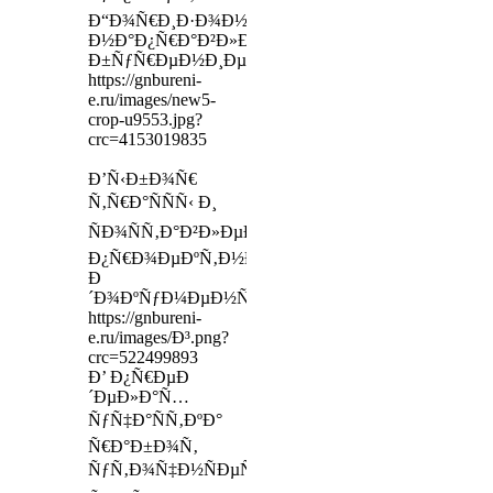
Ð“Ð¾Ñ€Ð¸Ð·Ð¾Ð½Ñ‚Ð°Ð»ÑŒÐ½Ð¾-
Ð½Ð°Ð¿Ñ€Ð°Ð²Ð»ÐµÐ½Ð½Ð¾Ðµ
Ð±ÑƒÑ€ÐµÐ½Ð¸Ðµ
https://gnbureni-
e.ru/images/new5-
crop-u9553.jpg?
crc=4153019835
Ð’Ñ‹Ð±Ð¾Ñ€
Ñ‚Ñ€Ð°ÑÑÑ‹ Ð¸
ÑÐ¾ÑÑ‚Ð°Ð²Ð»ÐµÐ½Ð¸Ðµ
Ð¿Ñ€Ð¾ÐµÐºÑ‚Ð½Ð¾Ð¹
Ð
´Ð¾ÐºÑƒÐ¼ÐµÐ½Ñ‚Ð°Ñ†Ð¸Ð¸
https://gnbureni-
e.ru/images/Ð³.png?
crc=522499893
Ð’ Ð¿Ñ€ÐµÐ
´ÐµÐ»Ð°Ñ…
ÑƒÑ‡Ð°ÑÑ‚ÐºÐ°
Ñ€Ð°Ð±Ð¾Ñ‚
ÑƒÑ‚Ð¾Ñ‡Ð½ÑÐµÑ‚ÑÑ