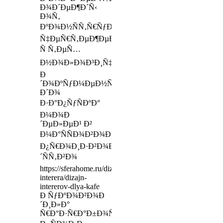
Ð¾Ð´ÐµÐ¶Ð´Ñ‹
Ð¾Ñ‚
ÐºÐ¾Ð½ÑÑ‚Ñ€ÑƒÐºÑ‚Ð¾Ñ€ÑÐºÐ¸Ñ…
Ñ‡ÐµÑ€Ñ‚ÐµÐ¶ÐµÐ¹
Ñ Ñ‚ÐµÑ…
Ð½Ð¾Ð»Ð¾Ð³Ð¸Ñ‡ÐµÑÐºÐ¾Ð¹
Ð
´Ð¾ÐºÑƒÐ¼ÐµÐ½Ñ‚Ð°Ñ†Ð¸ÐµÐ¹
Ð´Ð¾
Ð·Ð°Ð¿ÑƒÑÐºÐ°
Ð¼Ð¾Ð
´ÐµÐ»ÐµÐ¹ Ð²
Ð¼Ð°ÑÑÐ¾Ð²Ð¾Ðµ
Ð¿Ñ€Ð¾Ð¸Ð·Ð²Ð¾Ð
´ÑÑ‚Ð²Ð¾
https://sferahome.ru/dizajn-
interera/dizajn-
intererov-dlya-kafe
Ð ÑƒÐºÐ¾Ð²Ð¾Ð
´Ð¸Ð»Ð°
Ñ€Ð°Ð·Ñ€Ð°Ð±Ð¾Ñ‚ÐºÐ¾Ð¹