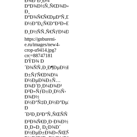
Ð¾Ð´Ð¸Ð¼
ÐºÐ¾Ð½Ñ‚Ñ€Ð¾Ð»ÑŒ
Ð¸
ÐºÐ¾Ñ€Ñ€ÐµÐºÑ‚Ð¸Ñ€Ð¾Ð²ÐºÐ°
Ð½Ð°Ð¿Ñ€Ð°Ð²Ð»ÐµÐ½Ð¸Ñ
Ð¸Ð½ÑÑ‚Ñ€ÑƒÐ¼ÐµÐ½Ñ‚Ð°
https://gnbureni-
e.ru/images/new4-
crop-u9414.jpg?
crc=88747181
ÐŸÐ¾ Ð
´Ð¾ÑÑ‚Ð¸Ð¶ÐµÐ½Ð¸Ð¸
Ð±ÑƒÑ€Ð¾Ð¼
Ð½ÐµÐ¾Ð±Ñ…
Ð¾Ð´Ð¸Ð¼Ð¾Ð¹
Ð³Ð»ÑƒÐ±Ð¸Ð½Ñ‹
Ð¾Ð½
Ð½Ð°Ñ‡Ð¸Ð½Ð°ÐµÑ‚
Ð
´Ð²Ð¸Ð³Ð°Ñ‚ÑŒÑÑ
Ð³Ð¾Ñ€Ð¸Ð·Ð¾Ð½Ñ‚Ð°Ð»ÑŒÐ½Ð¾
Ð¸Ð»Ð¸ Ð¿Ð¾Ð´
Ð½ÐµÐ±Ð¾Ð»ÑŒÑˆÐ¸Ð¼