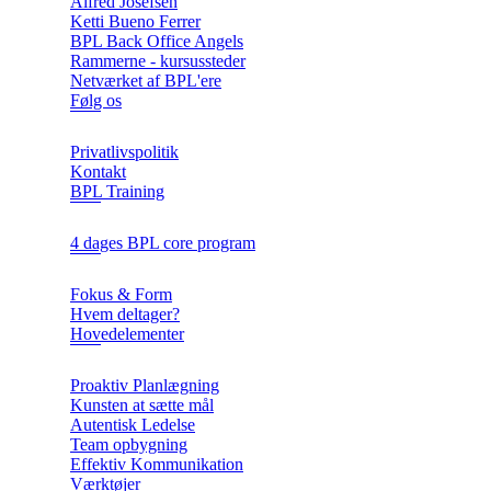
Alfred Josefsen
Ketti Bueno Ferrer
BPL Back Office Angels
Rammerne - kursussteder
Netværket af BPL'ere
Følg os
Privatlivspolitik
Kontakt
BPL Training
4 dages BPL core program
Fokus & Form
Hvem deltager?
Hovedelementer
Proaktiv Planlægning
Kunsten at sætte mål
Autentisk Ledelse
Team opbygning
Effektiv Kommunikation
Værktøjer