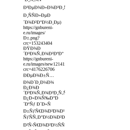
Ð³ÐµÐ¾Ð»Ð¾Ð³Ð¸Ñ‡ÐµÑÐºÐ¾Ðµ
Ð¸ÑÑÐ»ÐµÐ
´Ð¾Ð²Ð°Ð½Ð¸Ðµ)
https://gnbureni-
e.ru/images/
Ð±.png?
crc=153243404
ÐŸÐ¾Ð
´Ð³Ð¾Ñ‚Ð¾Ð²ÐºÐ°
https://gnbureni-
e.ru/images/new12141x89.jpg?
crc=4176226706
ÐÐµÐ¾Ð±Ñ…
Ð¾Ð´Ð¸Ð¼Ð¾
Ð¿Ð¾Ð
´Ð³Ð¾Ñ‚Ð¾Ð²Ð¸Ñ‚ÑŒ
Ð¿Ð»Ð¾Ñ‰Ð°Ð
´ÐºÑƒ Ð´Ð»Ñ
Ð±ÑƒÑ€Ð¾Ð²Ð¾Ð¹
ÑƒÑÑ‚Ð°Ð½Ð¾Ð²ÐºÐ¸:
Ð²Ñ‹Ñ€Ð¾Ð²Ð½ÑÑ‚ÑŒ