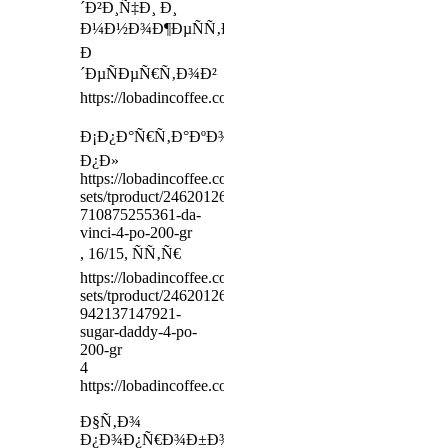
´Ð²Ð¸Ñ‡Ð¸ Ð¸
Ð¼Ð½Ð¾Ð¶ÐµÑÑ‚Ð²Ð¾
Ð
´ÐµÑÐµÑ€Ñ‚Ð¾Ð²
https://lobadincoffee.com/process
Ð¡Ð¿Ð°Ñ€Ñ‚Ð°ÐºÐ¾Ð²ÑÐºÐ°Ñ
Ð¿Ð»
https://lobadincoffee.com/cupping-
sets/tproduct/246201263-
710875255361-da-
vinci-4-po-200-gr
, 16/15, ÑÑ‚Ñ€
https://lobadincoffee.com/cupping-
sets/tproduct/246201263-
942137147921-
sugar-daddy-4-po-
200-gr
4
https://lobadincoffee.com/brothers
Ð§Ñ‚Ð¾
Ð¿Ð¾Ð¿Ñ€Ð¾Ð±Ð¾Ð²Ð°Ñ‚ÑŒ: