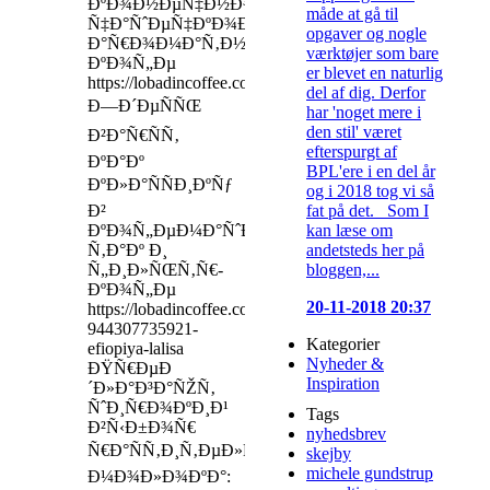
ÐºÐ¾Ð½ÐµÑ‡Ð½Ð¾,
måde at gå til
Ñ‡Ð°ÑˆÐµÑ‡ÐºÐ¾Ð¹
opgaver og nogle
Ð°Ñ€Ð¾Ð¼Ð°Ñ‚Ð½Ð¾Ð³Ð¾
værktøjer som bare
ÐºÐ¾Ñ„Ðµ
er blevet en naturlig
https://lobadincoffee.com/price
del af dig. Derfor
Ð—Ð´ÐµÑÑŒ
har 'noget mere i
den stil' været
Ð²Ð°Ñ€ÑÑ‚
efterspurgt af
ÐºÐ°Ðº
BPL'ere i en del år
ÐºÐ»Ð°ÑÑÐ¸ÐºÑƒ
og i 2018 tog vi så
fat på det. Som I
Ð²
kan læse om
ÐºÐ¾Ñ„ÐµÐ¼Ð°ÑˆÐ¸Ð½Ðµ,
andetsteds her på
Ñ‚Ð°Ðº Ð¸
bloggen,...
Ñ„Ð¸Ð»ÑŒÑ‚Ñ€-
ÐºÐ¾Ñ„Ðµ
20-11-2018 20:37
https://lobadincoffee.com/shop3/tproduct/187539009-
944307735921-
Kategorier
efiopiya-lalisa
Nyheder &
ÐŸÑ€ÐµÐ
Inspiration
´Ð»Ð°Ð³Ð°ÑŽÑ‚
ÑˆÐ¸Ñ€Ð¾ÐºÐ¸Ð¹
Tags
Ð²Ñ‹Ð±Ð¾Ñ€
nyhedsbrev
Ñ€Ð°ÑÑ‚Ð¸Ñ‚ÐµÐ»ÑŒÐ½Ð¾Ð³Ð¾
skejby
michele gundstrup
Ð¼Ð¾Ð»Ð¾ÐºÐ°: