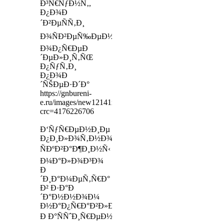
Ð³Ñ€ÑƒÐ½Ñ‚,
Ð¿Ð¾Ð
´Ð²ÐµÑÑ‚Ð¸
Ð¾ÑÐ²ÐµÑ‰ÐµÐ½Ð¸Ðµ,
Ð¾Ð¿Ñ€ÐµÐ
´ÐµÐ»Ð¸Ñ‚ÑŒ
Ð¿ÑƒÑ‚Ð¸
Ð¿Ð¾Ð
´ÑŠÐµÐ·Ð´Ð°
https://gnbureni-
e.ru/images/new12141x89.jpg?
crc=4176226706
Ð‘ÑƒÑ€ÐµÐ½Ð¸Ðµ
Ð¿Ð¸Ð»Ð¾Ñ‚Ð½Ð¾Ð¹
ÑÐºÐ²Ð°Ð¶Ð¸Ð½Ñ‹
Ð¼Ð°Ð»Ð¾Ð³Ð¾
Ð
´Ð¸Ð°Ð¼ÐµÑ‚Ñ€Ð°
Ð² Ð·Ð°Ð
´Ð°Ð½Ð½Ð¾Ð¼
Ð½Ð°Ð¿Ñ€Ð°Ð²Ð»ÐµÐ½Ð¸Ð¸;
Ð Ð°ÑÑˆÐ¸Ñ€ÐµÐ½Ð¸Ðµ