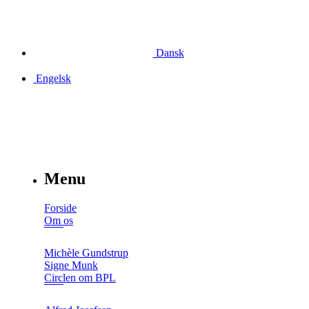
Dansk
Engelsk
Menu
Forside
Om os
Michèle Gundstrup
Signe Munk
Circlen om BPL