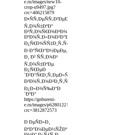
e.ru/images/new10-
crop-u9497.jpg?
crc=406215879
Ð•ÑÑ‚ÐµÑÑ‚Ð²ÐµÐ½Ð½Ð¾,
Ñ‚Ð¾Ñ‡ÐºÐ°
Ð²Ñ‚Ð¾Ñ€Ð¾Ð³Ð¾
ÐºÐ¾Ñ‚Ð»Ð¾Ð²Ð°Ð½Ð°
Ð¿Ñ€Ð¾ÑÑ‡Ð¸Ñ‚Ñ‹Ð²Ð°ÐµÑ‚ÑÑ
Ð·Ð°Ñ€Ð°Ð½ÐµÐµ,
Ð¸ Ð² ÑÑ‚Ð¾Ð¹
Ñ‚Ð¾Ñ‡ÐºÐµ
Ð¿Ñ€ÐµÐ
´Ð²Ð°Ñ€Ð¸Ñ‚ÐµÐ»ÑŒÐ½Ð¾
Ð³Ð¾Ñ‚Ð¾Ð²Ð¸Ñ‚ÑÑ
Ð¿Ð»Ð¾Ñ‰Ð°Ð
´ÐºÐ°
https://gnbureni-
e.ru/images/p6280122156x89.jpg?
crc=3812872573
Ð ÐµÑÐ»Ð¸
ÐºÐ°Ð¼ÐµÐ½ÑŽÐºÐ°
Ð½Ð° Ð¿ÑƒÑ‚Ð¸