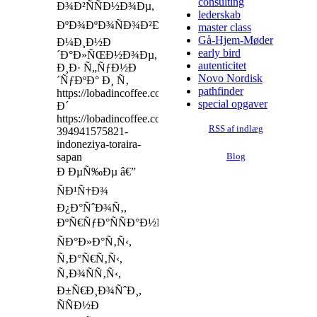
consulting
Ð¾Ð²ÑÑÐ½Ð¾Ðµ,
lederskab
ÐºÐ¾ÐºÐ¾ÑÐ¾Ð²Ð¾Ðµ,
master class
Gå-Hjem-Møder
Ð¼Ð¸Ð½Ð
early bird
´Ð°Ð»ÑŒÐ½Ð¾Ðµ,
autenticitet
Ð¸Ð· Ñ„ÑƒÐ½Ð
Novo Nordisk
´ÑƒÐºÐ° Ð¸ Ñ‚
pathfinder
https://lobadincoffee.com/page9908961.html
special opgaver
Ð´
https://lobadincoffee.com/shop3/tproduct/187539009-
RSS af indlæg
394941575821-
indoneziya-toraira-
sapan
Blog
Ð ÐµÑ‰Ðµ â€”
ÑÐ¹Ñ†Ð¾
Ð¿Ð°ÑˆÐ¾Ñ‚,
ÐºÑ€ÑƒÐ°ÑÑÐ°Ð½Ñ‹,
ÑÐ°Ð»Ð°Ñ‚Ñ‹,
Ñ‚Ð°Ñ€Ñ‚Ñ‹,
Ñ‚Ð¾ÑÑ‚Ñ‹,
Ð±Ñ€Ð¸Ð¾ÑˆÐ¸,
ÑÑÐ½Ð