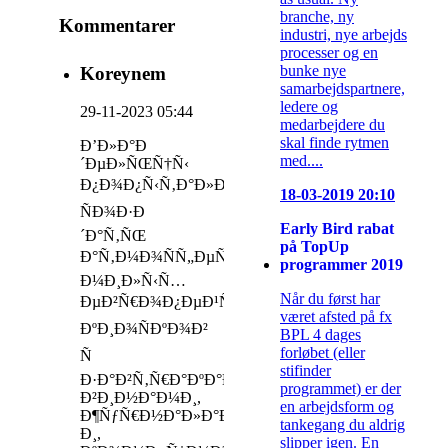
branche, ny
Kommentarer
industri, nye arbejds
processer og en
bunke nye
Koreynem
samarbejdspartnere,
ledere og
29-11-2023 05:44
medarbejdere du
skal finde rytmen
Ð’Ð»Ð°Ð
med....
´ÐµÐ»ÑŒÑ†Ñ‹
Ð¿Ð¾Ð¿Ñ‹Ñ‚Ð°Ð»Ð¸ÑÑŒ
18-03-2019 20:10
ÑÐ¾Ð·Ð
Early Bird rabat
´Ð°Ñ‚ÑŒ
på TopUp
Ð°Ñ‚Ð¼Ð¾ÑÑ„ÐµÑ€Ñƒ
programmer 2019
Ð¼Ð¸Ð»Ñ‹Ñ…
Når du først har
ÐµÐ²Ñ€Ð¾Ð¿ÐµÐ¹ÑÐºÐ¸Ñ…
været afsted på fx
ÐºÐ¸Ð¾ÑÐºÐ¾Ð²
BPL 4 dages
forløbet (eller
Ñ
stifinder
Ð·Ð°Ð²Ñ‚Ñ€Ð°ÐºÐ°Ð¼Ð¸,
programmet) er der
Ð²Ð¸Ð½Ð°Ð¼Ð¸,
en arbejdsform og
Ð¶ÑƒÑ€Ð½Ð°Ð»Ð°Ð¼Ð¸
tankegang du aldrig
Ð¸,
slipper igen. En