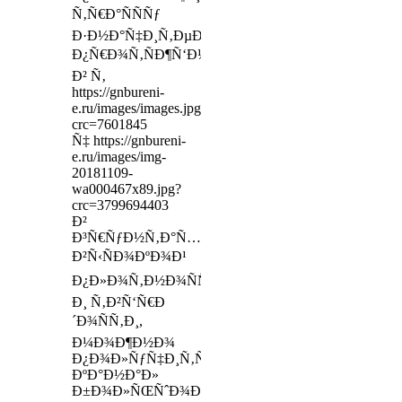
Ñ‚Ñ€Ð°ÑÑÑƒ
Ð·Ð½Ð°Ñ‡Ð¸Ñ‚ÐµÐ»ÑŒÐ½Ð¾Ð¹
Ð¿Ñ€Ð¾Ñ‚ÑÐ¶Ñ‘Ð½Ð½Ð¾ÑÑ‚Ð¸,
Ð² Ñ‚
https://gnbureni-
e.ru/images/images.jpg?
crc=7601845
Ñ‡ https://gnbureni-
e.ru/images/img-
20181109-
wa000467x89.jpg?
crc=3799694403
Ð²
Ð³Ñ€ÑƒÐ½Ñ‚Ð°Ñ…
Ð²Ñ‹ÑÐ¾ÐºÐ¾Ð¹
Ð¿Ð»Ð¾Ñ‚Ð½Ð¾ÑÑ‚Ð¸
Ð¸ Ñ‚Ð²Ñ‘Ñ€Ð
´Ð¾ÑÑ‚Ð¸,
Ð¼Ð¾Ð¶Ð½Ð¾
Ð¿Ð¾Ð»ÑƒÑ‡Ð¸Ñ‚ÑŒ
ÐºÐ°Ð½Ð°Ð»
Ð±Ð¾Ð»ÑŒÑˆÐ¾Ð³Ð¾