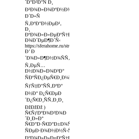
´Ð°Ð²Ð°Ñ Ð¸
Ð²Ð¾Ð»Ð¾ÐºÐ½Ð¾
Ð´Ð»Ñ
Ñ‚ÐºÐ°Ð½ÐµÐ¹,
Ð¸
ÐºÐ¾Ð»Ð»ÐµÐºÑ†Ð¸Ð¸
Ð¾Ð´ÐµÐ¶Ð´Ñ‹
https://sferahome.ru/stroitelstvo
Ð’ Ð
´Ð¾Ð»Ð¶Ð½Ð¾ÑÑ‚Ð¸
Ñ‚ÐµÑ…
Ð½Ð¾Ð»Ð¾Ð³Ð°
ÑÐºÑÐ¿ÐµÑ€Ð¸Ð¼ÐµÐ½Ñ‚Ð°Ð»ÑŒÐ½Ð¾Ð³Ð¾
ÑƒÑ‡Ð°ÑÑ‚ÐºÐ°
Ð½Ð° Ð¿Ñ€ÐµÐ
´Ð¿Ñ€Ð¸ÑÑ‚Ð¸Ð¸
ÐžÐžÐž )
Ñ€ÑƒÐºÐ¾Ð²Ð¾Ð
´Ð¸Ð»Ð°
Ñ€Ð°Ð·Ñ€Ð°Ð±Ð¾Ñ‚ÐºÐ¾Ð¹
ÑÐµÐ·Ð¾Ð½Ð½Ñ‹Ñ…
ÐºÐ¾Ð»Ð»ÐµÐºÑ†Ð¸Ð¹