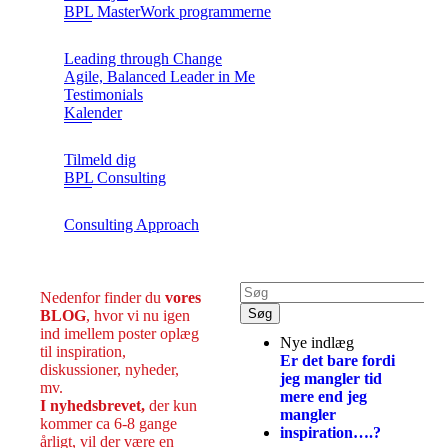
BPL MasterWork programmerne
Leading through Change
Agile, Balanced Leader in Me
Testimonials
Kalender
Tilmeld dig
BPL Consulting
Consulting Approach
Nedenfor finder du
vores
BLOG
, hvor vi nu igen
ind imellem poster oplæg
Nye indlæg
til inspiration,
Er det bare fordi
diskussioner, nyheder,
jeg mangler tid
mv.
mere end jeg
I nyhedsbrevet,
der kun
mangler
kommer ca 6-8 gange
inspiration….?
årligt, vil der være en