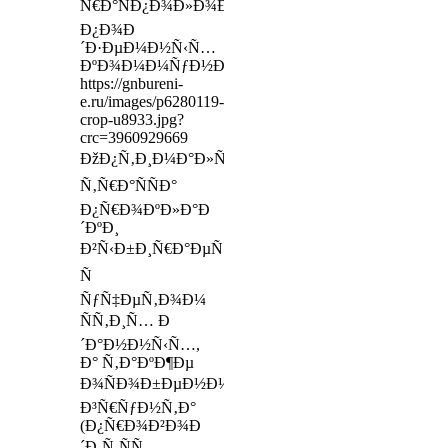
Ñ€Ð°ÑÐ¿Ð¾Ð»Ð¾Ð¶ÐµÐ½Ð¸Ðµ
Ð¿Ð¾Ð
´Ð·ÐµÐ¼Ð½Ñ‹Ñ…
ÐºÐ¾Ð¼Ð¼ÑƒÐ½Ð¸ÐºÐ°Ñ†Ð¸Ð¹
https://gnbureni-
e.ru/images/p6280119-
crop-u8933.jpg?
crc=3960929669
ÐžÐ¿Ñ‚Ð¸Ð¼Ð°Ð»ÑŒÐ½Ð°Ñ
Ñ‚Ñ€Ð°ÑÑÐ°
Ð¿Ñ€Ð¾ÐºÐ»Ð°Ð
´ÐºÐ¸
Ð²Ñ‹Ð±Ð¸Ñ€Ð°ÐµÑ‚ÑÑ
Ñ
ÑƒÑ‡ÐµÑ‚Ð¾Ð¼
ÑÑ‚Ð¸Ñ… Ð
´Ð°Ð½Ð½Ñ‹Ñ…,
Ð° Ñ‚Ð°ÐºÐ¶Ðµ
Ð¾ÑÐ¾Ð±ÐµÐ½Ð½Ð¾ÑÑ‚ÐµÐ¹
Ð³Ñ€ÑƒÐ½Ñ‚Ð°
(Ð¿Ñ€Ð¾Ð²Ð¾Ð
´Ð¸Ñ‚ÑÑ