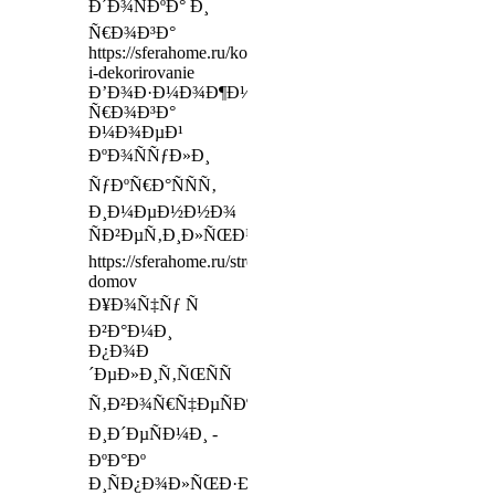
Ð´Ð¾ÑÐºÐ° Ð¸
Ñ€Ð¾Ð³Ð°
https://sferahome.ru/komplektatsiya-
i-dekorirovanie
Ð’Ð¾Ð·Ð¼Ð¾Ð¶Ð½Ð¾,
Ñ€Ð¾Ð³Ð°
Ð¼Ð¾ÐµÐ¹
ÐºÐ¾ÑÑƒÐ»Ð¸
ÑƒÐºÑ€Ð°ÑÑÑ‚
Ð¸Ð¼ÐµÐ½Ð½Ð¾
ÑÐ²ÐµÑ‚Ð¸Ð»ÑŒÐ½Ð¸Ðº
https://sferahome.ru/stroitelstvo/stroitelstvo-
domov
Ð¥Ð¾Ñ‡Ñƒ Ñ
Ð²Ð°Ð¼Ð¸
Ð¿Ð¾Ð
´ÐµÐ»Ð¸Ñ‚ÑŒÑÑ
Ñ‚Ð²Ð¾Ñ€Ñ‡ÐµÑÐºÐ¸Ð¼Ð¸
Ð¸Ð´ÐµÑÐ¼Ð¸ -
ÐºÐ°Ðº
Ð¸ÑÐ¿Ð¾Ð»ÑŒÐ·Ð¾Ð²Ð°Ñ‚ÑŒ