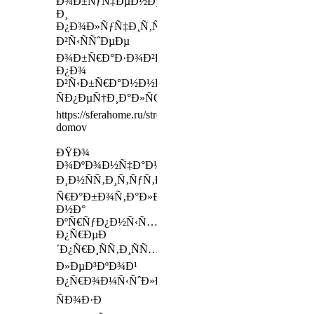
Ð¾Ð±ÑƒÑ‡ÐµÐ½Ð¸Ðµ
Ð¸
Ð¿Ð¾Ð»ÑƒÑ‡Ð¸Ñ‚ÑŒ
Ð²Ñ‹ÑÑˆÐµÐµ
Ð¾Ð±Ñ€Ð°Ð·Ð¾Ð²Ð°Ð½Ð¸Ðµ
Ð¿Ð¾
Ð²Ñ‹Ð±Ñ€Ð°Ð½Ð½Ð¾Ð¹
ÑÐ¿ÐµÑ†Ð¸Ð°Ð»ÑŒÐ½Ð¾ÑÑ‚Ð¸
https://sferahome.ru/stroitelstvo/stroitelstvo-
domov
ÐŸÐ¾
Ð¾ÐºÐ¾Ð½Ñ‡Ð°Ð½Ð¸Ð¸
Ð¸Ð½ÑÑ‚Ð¸Ñ‚ÑƒÑ‚Ð°
Ñ€Ð°Ð±Ð¾Ñ‚Ð°Ð»Ð°
Ð½Ð°
ÐºÑ€ÑƒÐ¿Ð½Ñ‹Ñ…
Ð¿Ñ€ÐµÐ
´Ð¿Ñ€Ð¸ÑÑ‚Ð¸ÑÑ…
Ð»ÐµÐ³ÐºÐ¾Ð¹
Ð¿Ñ€Ð¾Ð¼Ñ‹ÑˆÐ»ÐµÐ½Ð½Ð¾ÑÑ‚Ð¸,
ÑÐ¾Ð·Ð