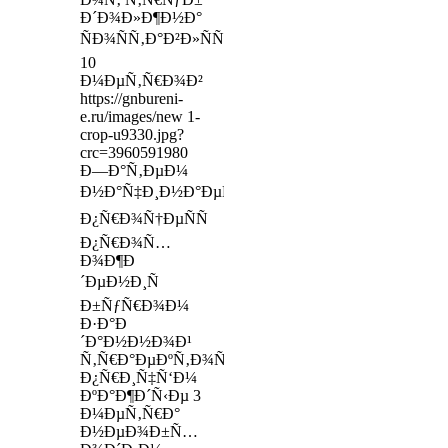
Ð´Ð¾Ð»Ð¶Ð½Ð°
ÑÐ¾ÑÑ‚Ð°Ð²Ð»ÑÑ‚ÑŒ
10
Ð¼ÐµÑ‚Ñ€Ð¾Ð²
https://gnbureni-
e.ru/images/new 1-
crop-u9330.jpg?
crc=3960591980
Ð—Ð°Ñ‚ÐµÐ¼
Ð½Ð°Ñ‡Ð¸Ð½Ð°ÐµÑ‚ÑÑ
Ð¿Ñ€Ð¾Ñ†ÐµÑÑ
Ð¿Ñ€Ð¾Ñ…
Ð¾Ð¶Ð
´ÐµÐ½Ð¸Ñ
Ð±ÑƒÑ€Ð¾Ð¼
Ð·Ð°Ð
´Ð°Ð½Ð½Ð¾Ð¹
Ñ‚Ñ€Ð°ÐµÐºÑ‚Ð¾Ñ€Ð¸Ð¸,
Ð¿Ñ€Ð¸Ñ‡Ñ‘Ð¼
ÐºÐ°Ð¶Ð´Ñ‹Ðµ 3
Ð¼ÐµÑ‚Ñ€Ð°
Ð½ÐµÐ¾Ð±Ñ…