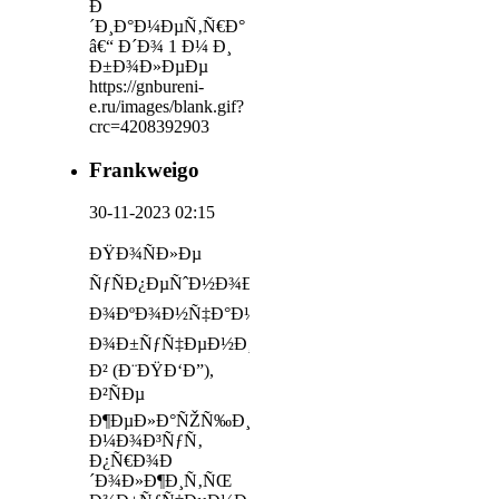
Ð
´Ð¸Ð°Ð¼ÐµÑ‚Ñ€Ð°
â€“ Ð´Ð¾ 1 Ð¼ Ð¸
Ð±Ð¾Ð»ÐµÐµ
https://gnbureni-
e.ru/images/blank.gif?
crc=4208392903
Frankweigo
30-11-2023 02:15
ÐŸÐ¾ÑÐ»Ðµ
ÑƒÑÐ¿ÐµÑˆÐ½Ð¾Ð³Ð¾
Ð¾ÐºÐ¾Ð½Ñ‡Ð°Ð½Ð¸Ñ
Ð¾Ð±ÑƒÑ‡ÐµÐ½Ð¸Ñ
Ð² (Ð¨ÐŸÐ‘Ð”),
Ð²ÑÐµ
Ð¶ÐµÐ»Ð°ÑŽÑ‰Ð¸Ðµ
Ð¼Ð¾Ð³ÑƒÑ‚
Ð¿Ñ€Ð¾Ð
´Ð¾Ð»Ð¶Ð¸Ñ‚ÑŒ