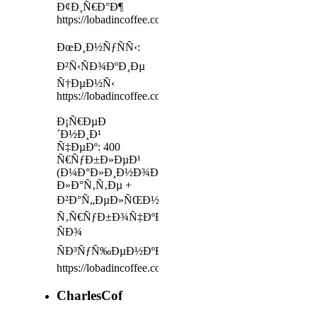
Ð¢Ð¸Ñ€Ð°Ð¶
https://lobadincoffee.com/america
ÐœÐ¸Ð½ÑƒÑÑ‹:
Ð²Ñ‹ÑÐ¾ÐºÐ¸Ðµ
Ñ†ÐµÐ½Ñ‹
https://lobadincoffee.com/turka
Ð¡Ñ€ÐµÐ
´Ð½Ð¸Ð¹
Ñ‡ÐµÐº: 400
Ñ€ÑƒÐ±Ð»ÐµÐ¹
(Ð¼Ð°Ð»Ð¸Ð½Ð¾Ð²Ñ‹Ð¹
Ð»Ð°Ñ‚Ñ‚Ðµ +
Ð²Ð°Ñ„ÐµÐ»ÑŒÐ½Ð°Ñ
Ñ‚Ñ€ÑƒÐ±Ð¾Ñ‡ÐºÐ°
ÑÐ¾
ÑÐ³ÑƒÑ‰ÐµÐ½ÐºÐ¾Ð¹)
https://lobadincoffee.com/america
CharlesCof