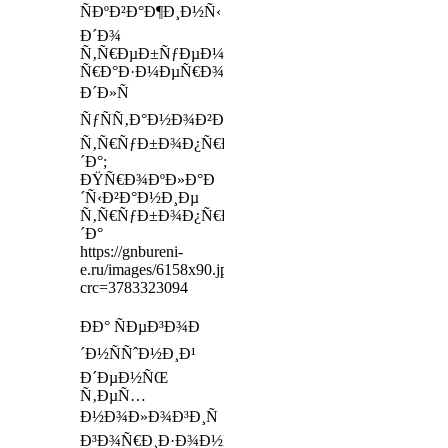
ÑÐºÐ²Ð°Ð¶Ð¸Ð½Ñ‹
Ð´Ð¾
Ñ‚Ñ€ÐµÐ±ÑƒÐµÐ¼Ñ‹Ñ…
Ñ€Ð°Ð·Ð¼ÐµÑ€Ð¾Ð²
Ð´Ð»Ñ
ÑƒÑÑ‚Ð°Ð½Ð¾Ð²ÐºÐ¸
Ñ‚Ñ€ÑƒÐ±Ð¾Ð¿Ñ€Ð¾Ð²Ð¾Ð
´Ð°;
ÐŸÑ€Ð¾ÐºÐ»Ð°Ð
´Ñ‹Ð²Ð°Ð½Ð¸Ðµ
Ñ‚Ñ€ÑƒÐ±Ð¾Ð¿Ñ€Ð¾Ð²Ð¾Ð
´Ð°
https://gnbureni-
e.ru/images/6158x90.jpg?
crc=3783323094
ÐÐ° ÑÐµÐ³Ð¾Ð
´Ð½ÑÑˆÐ½Ð¸Ð¹
Ð´ÐµÐ½ÑŒ
Ñ‚ÐµÑ…
Ð½Ð¾Ð»Ð¾Ð³Ð¸Ñ
Ð³Ð¾Ñ€Ð¸Ð·Ð¾Ð½Ñ‚Ð°Ð»ÑŒÐ½Ð¾Ð³Ð¾