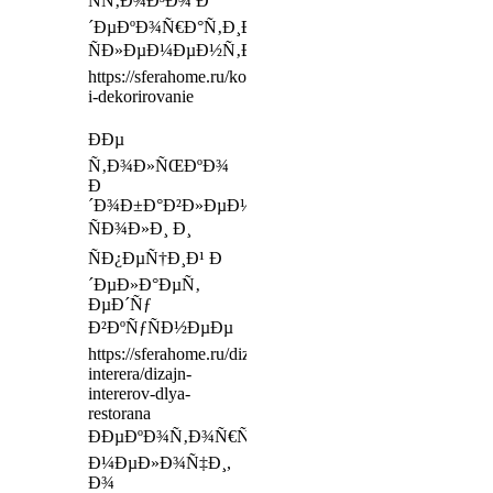
ÑÑ‚Ð¾Ð³Ð¾ Ð
´ÐµÐºÐ¾Ñ€Ð°Ñ‚Ð¸Ð²Ð½Ð¾Ð³Ð¾
ÑÐ»ÐµÐ¼ÐµÐ½Ñ‚Ð°
https://sferahome.ru/komplektatsiya-
i-dekorirovanie
ÐÐµ
Ñ‚Ð¾Ð»ÑŒÐºÐ¾
Ð
´Ð¾Ð±Ð°Ð²Ð»ÐµÐ½Ð¸Ðµ
ÑÐ¾Ð»Ð¸ Ð¸
ÑÐ¿ÐµÑ†Ð¸Ð¹ Ð
´ÐµÐ»Ð°ÐµÑ‚
ÐµÐ´Ñƒ
Ð²ÐºÑƒÑÐ½ÐµÐµ
https://sferahome.ru/dizajn-
interera/dizajn-
intererov-dlya-
restorana
ÐÐµÐºÐ¾Ñ‚Ð¾Ñ€Ñ‹Ðµ
Ð¼ÐµÐ»Ð¾Ñ‡Ð¸,
Ð¾