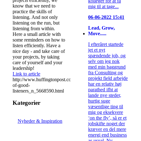
projects efficiently, we
kolleger for at få
know that we need to
mig til at tage...
practice the skills of
listening. And not only
06-06-2022 15:41
listening on the run, but
Lead, Grow,
listening from within.
Move.....
Here a small article with
some reminders on how to
I efteråret startede
listen efficiently. Have a
jet et nyt
nice day - and take care of
spændende job, og
your projects, by taking
selv om jeg nok
care of yourself and your
med min baggrund
leadership!
fra Consulting og
Link to article
projekt field arbejde
http://www.huffingtonpost.com/2014/08/14/habits-
har en relativ høj
of-good-
parathed ifht at
listeners_n_5668590.html
lande nye steder,
hurtig suge
Kategorier
væsentlige ting til
mig og eksekvere
‘on the fly’, så er et
Nyheder & Inspiration
jobskifte noget der
kræver en del mere
energi end business
as usual. Ny