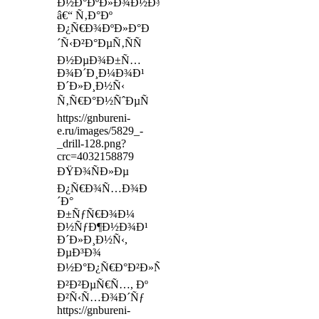
Ð½Ð°ÐºÐ»Ð¾Ð½Ð¾Ð¼
â€“ Ñ‚Ð°Ðº
Ð¿Ñ€Ð¾ÐºÐ»Ð°Ð
´Ñ‹Ð²Ð°ÐµÑ‚ÑÑ
Ð½ÐµÐ¾Ð±Ñ…
Ð¾Ð´Ð¸Ð¼Ð¾Ð¹
Ð´Ð»Ð¸Ð½Ñ‹
Ñ‚Ñ€Ð°Ð½ÑˆÐµÑ
https://gnbureni-
e.ru/images/5829_-
_drill-128.png?
crc=4032158879
ÐŸÐ¾ÑÐ»Ðµ
Ð¿Ñ€Ð¾Ñ…Ð¾Ð
´Ð°
Ð±ÑƒÑ€Ð¾Ð¼
Ð½ÑƒÐ¶Ð½Ð¾Ð¹
Ð´Ð»Ð¸Ð½Ñ‹,
ÐµÐ³Ð¾
Ð½Ð°Ð¿Ñ€Ð°Ð²Ð»ÑÑŽÑ‚
Ð²Ð²ÐµÑ€Ñ…, Ðº
Ð²Ñ‹Ñ…Ð¾Ð´Ñƒ
https://gnbureni-