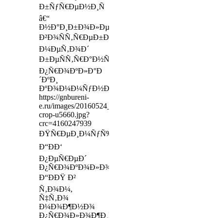
Ð±ÑƒÑ€ÐµÐ½Ð¸Ñ
â€“
Ð½Ð°Ð¸Ð±Ð¾Ð»ÐµÐµ
Ð²Ð¾ÑÑ‚Ñ€ÐµÐ±Ð¾Ð²Ð°Ð½Ð½Ñ‹Ð¹
Ð¼ÐµÑ‚Ð¾Ð´
Ð±ÐµÑÑ‚Ñ€Ð°Ð½ÑˆÐµÐ¹Ð½Ð¾Ð¹
Ð¿Ñ€Ð¾ÐºÐ»Ð°Ð
´ÐºÐ¸
ÐºÐ¾Ð¼Ð¼ÑƒÐ½Ð¸ÐºÐ°Ñ†Ð¸Ð¹
https://gnbureni-
e.ru/images/20160524_170244-
crop-u5660.jpg?
crc=4160247939
ÐŸÑ€ÐµÐ¸Ð¼ÑƒÑ‰ÐµÑÑ‚Ð²Ð°
Ð“ÐÐ‘
Ð¿ÐµÑ€ÐµÐ´
Ð¿Ñ€Ð¾ÐºÐ¾Ð»Ð¾Ð¼
Ð“ÐÐŸ Ð²
Ñ‚Ð¾Ð¼,
Ñ‡Ñ‚Ð¾
Ð¼Ð¾Ð¶Ð½Ð¾
Ð¿Ñ€Ð¾Ð»Ð¾Ð¶Ð¸Ñ‚ÑŒ