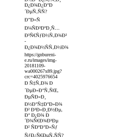
Ð¿Ð¾Ð¿Ð°Ð
´ÐµÑ‚ÑÑ?
Ð”Ð»Ñ
Ð¼ÑÐ³ÐºÐ¸Ñ…
Ð³Ñ€ÑƒÐ½Ñ‚Ð¾Ð²
-
Ð¿Ð¾Ð½ÑÑ‚Ð½Ð¾
https://gnbureni-
e.ru/images/img-
20181109-
wa000267x89.jpg?
crc=4025976654
Ð Ñ‡Ñ‚Ð¾ Ð
´ÐµÐ»Ð°Ñ‚ÑŒ,
ÐµÑÐ»Ð¸
Ð½Ð°Ñ‡Ð°Ð»Ð¾
Ð² Ð³Ð»Ð¸Ð½Ðµ,
Ð° Ð¿Ð¾ Ð
´Ð¾Ñ€Ð¾Ð³Ðµ
Ð² ÑÐºÐ°Ð»Ñƒ
ÑƒÐ¿Ñ€ÐµÑ‚ÑÑ?