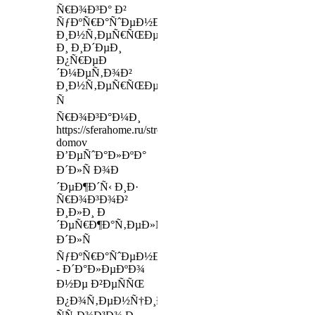
Ñ€Ð¾Ð³Ð° Ð²
ÑƒÐºÑ€Ð°ÑˆÐµÐ½Ð¸Ð¸
Ð¸Ð½Ñ‚ÐµÑ€ÑŒÐµÑ€Ð°
Ð¸ Ð¸Ð´ÐµÐ¸
Ð¿Ñ€ÐµÐ
´Ð¼ÐµÑ‚Ð¾Ð²
Ð¸Ð½Ñ‚ÐµÑ€ÑŒÐµÑ€Ð°
Ñ
Ñ€Ð¾Ð³Ð°Ð¼Ð¸
https://sferahome.ru/stroitelstvo/stroitelstvo-
domov
Ð’ÐµÑˆÐ°Ð»ÐºÐ°
Ð´Ð»Ñ Ð¾Ð
´ÐµÐ¶Ð´Ñ‹ Ð¸Ð·
Ñ€Ð¾Ð³Ð¾Ð²
Ð¸Ð»Ð¸ Ð
´ÐµÑ€Ð¶Ð°Ñ‚ÐµÐ»ÑŒ
Ð´Ð»Ñ
ÑƒÐºÑ€Ð°ÑˆÐµÐ½Ð¸Ð¹
- Ð´Ð°Ð»ÐµÐºÐ¾
Ð½Ðµ Ð²ÐµÑÑŒ
Ð¿Ð¾Ñ‚ÐµÐ½Ñ†Ð¸Ð°Ð»