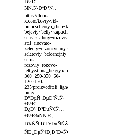
Ð½Ð°
ÑÑ‚Ñ‹ÐºÐ°Ñ…
https://floor-
x.com/kovry/vid-
pomescheniya_dom~kvartira/cvet_goluboy~temno-
bejeviy~beliy~kapuchino~bejevo-
seriy~stalnoy~rozoviy~sinyaya-
stal~sinevato-
zeleniy~raznocvetniy~bejevo-
salatoviy~belosnejniy~golubo-
sero-
rozoviy~rozovo-
jeltiy/strana_belgiya/razmer_200-
300~250-350~60-
120~170-
235/proizvoditeli_ligne-
pure/
Ð”ÐµÑ„ÐµÐºÑ‚Ñ‹
Ð½Ð°
Ð¿Ð¾Ð²ÐµÑ€Ñ…
Ð½Ð¾ÑÑ‚Ð¸
Ð¾ÑÑ‚Ð°Ð²Ð»ÑÑŽÑ‚
ÑÐ¿ÐµÑ†Ð¸Ð°Ð»ÑŒÐ½Ð¾,