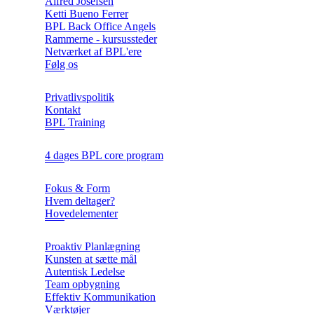
Alfred Josefsen
Ketti Bueno Ferrer
BPL Back Office Angels
Rammerne - kursussteder
Netværket af BPL'ere
Følg os
Privatlivspolitik
Kontakt
BPL Training
4 dages BPL core program
Fokus & Form
Hvem deltager?
Hovedelementer
Proaktiv Planlægning
Kunsten at sætte mål
Autentisk Ledelse
Team opbygning
Effektiv Kommunikation
Værktøjer