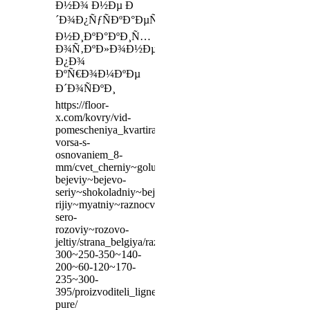
Ð½Ð¾ Ð½Ðµ Ð
´Ð¾Ð¿ÑƒÑÐºÐ°ÐµÑ‚ÑÑ
Ð½Ð¸ÐºÐ°ÐºÐ¸Ñ…
Ð¾Ñ‚ÐºÐ»Ð¾Ð½ÐµÐ½Ð¸Ð¹
Ð¿Ð¾
ÐºÑ€Ð¾Ð¼ÐºÐµ
Ð´Ð¾ÑÐºÐ¸
https://floor-
x.com/kovry/vid-
pomescheniya_kvartira~gostinaya/visota-
vorsa-s-
osnovaniem_8-
mm/cvet_cherniy~goluboy~temno-
bejeviy~bejevo-
seriy~shokoladniy~bejevo-
rijiy~myatniy~raznocvetniy~belosnejniy~golubo-
sero-
rozoviy~rozovo-
jeltiy/strana_belgiya/razmer_200-
300~250-350~140-
200~60-120~170-
235~300-
395/proizvoditeli_ligne-
pure/