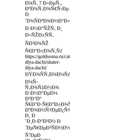
Ð¾Ñ‚ 7 Ð»ÐµÑ‚,
ÐºÐ¾Ñ‚Ð¾Ñ€Ñ‹Ðµ
Ð
´Ð¾ÑÐºÐ¾Ð½Ð°Ð»ÑŒÐ½Ð¾
Ð·Ð½Ð°ÑŽÑ‚ Ð¸
Ð»ÑŽÐ±ÑÑ‚
ÑÐ²Ð¾ÑŽ
Ñ€Ð°Ð±Ð¾Ñ‚Ñƒ
https://goldsosna.ru/category/mebel-
dlya-dachi/shater-
dlya-dachi/
ÐŸÐ¾ÑÑ‚Ð¾Ð¼Ñƒ
Ð¼Ñ‹
Ñ‚Ð¾Ñ‡Ð½Ð¾
Ð·Ð½Ð°ÐµÐ¼
ÐºÐ°Ðº
Ñ€Ð°Ð·Ñ€Ð°Ð±Ð¾Ñ‚Ð°Ñ‚ÑŒ
ÐºÐ¾Ð½Ñ†ÐµÐ¿Ñ†Ð¸ÑŽ
Ð¸ Ð
´Ð¸Ð·Ð°Ð¹Ð½ Ð
´ÐµÑ€ÐµÐ²ÑÐ½Ð½Ð¾Ð³Ð¾
ÑˆÐµÐ