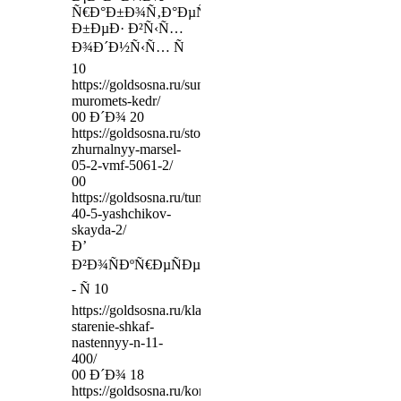
Ñ€Ð°Ð±Ð¾Ñ‚Ð°ÐµÑ‚
Ð±ÐµÐ· Ð²Ñ‹Ñ…
Ð¾Ð´Ð½Ñ‹Ñ… Ñ
10
https://goldsosna.ru/sunduk-
muromets-kedr/
00 Ð´Ð¾ 20
https://goldsosna.ru/stol-
zhurnalnyy-marsel-
05-2-vmf-5061-2/
00
https://goldsosna.ru/tumba-
40-5-yashchikov-
skayda-2/
Ð’
Ð²Ð¾ÑÐºÑ€ÐµÑÐµÐ½ÑŒÐµ
- Ñ 10
https://goldsosna.ru/klassik-
starenie-shkaf-
nastennyy-n-11-
400/
00 Ð´Ð¾ 18
https://goldsosna.ru/komplekt-