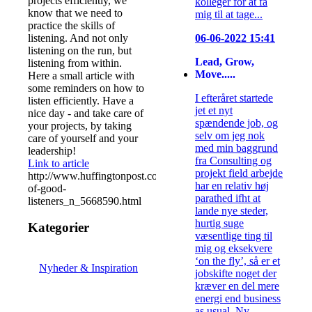
projects efficiently, we
kolleger for at få
know that we need to
mig til at tage...
practice the skills of
listening. And not only
06-06-2022 15:41
listening on the run, but
Lead, Grow,
listening from within.
Move.....
Here a small article with
some reminders on how to
I efteråret startede
listen efficiently. Have a
jet et nyt
nice day - and take care of
spændende job, og
your projects, by taking
selv om jeg nok
care of yourself and your
med min baggrund
leadership!
fra Consulting og
Link to article
projekt field arbejde
http://www.huffingtonpost.com/2014/08/14/habits-
har en relativ høj
of-good-
parathed ifht at
listeners_n_5668590.html
lande nye steder,
hurtig suge
Kategorier
væsentlige ting til
mig og eksekvere
‘on the fly’, så er et
Nyheder & Inspiration
jobskifte noget der
kræver en del mere
energi end business
as usual. Ny