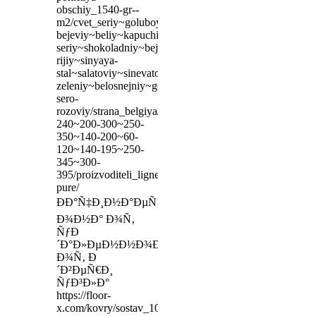
obschiy_1540-gr--
m2/cvet_seriy~goluboy~temno-
bejeviy~beliy~kapuchino~serebristiy~bejevo-
seriy~shokoladniy~bejevo-
rijiy~sinyaya-
stal~salatoviy~sinevato-
zeleniy~belosnejniy~golubo-
sero-
rozoviy/strana_belgiya/razmer_170-
240~200-300~250-
350~140-200~60-
120~140-195~250-
345~300-
395/proizvoditeli_ligne-
pure/
ÐÐ°Ñ‡Ð¸Ð½Ð°ÐµÑ‚ÑÑ
Ð¾Ð½Ð° Ð¾Ñ‚
ÑƒÐ
´Ð°Ð»ÐµÐ½Ð½Ð¾Ð³Ð¾
Ð¾Ñ‚ Ð
´Ð²ÐµÑ€Ð¸
ÑƒÐ³Ð»Ð°
https://floor-
x.com/kovry/sostav_100-