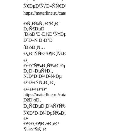
Ñ€ÐµÐ³ÑƒÐ»ÑÑ€Ð½Ð¾
https://materline.ru/catalog/mattress_toppers/
Ð­Ñ‚Ð¾Ñ‚ Ð²Ð¸Ð´
Ð¿Ñ€ÐµÐ
´Ð½Ð°Ð·Ð½Ð°Ñ‡ÐµÐ½
Ð´Ð»Ñ Ð·Ð°Ð
´Ð½Ð¸Ñ…
Ð¿Ð°ÑÑÐ°Ð¶Ð¸Ñ€Ð¾Ð²,
Ð¸
Ð·Ð°Ñ‰Ð¸Ñ‰Ð°ÐµÑ‚
Ð¿Ð»ÐµÑ‡Ð¸,
Ñ‚Ð°Ð·Ð¾Ð²Ñ‹Ðµ
ÐºÐ¾ÑÑ‚Ð¸ Ð¸
Ð±Ð¾ÐºÐ°
https://materline.ru/catalog/mattresses/lux/dolce_luna_mult
ÐžÐ½Ð¸
Ð¿Ñ€ÐµÐ¸Ð¼ÑƒÑ‰ÐµÑÑ‚Ð²ÐµÐ½Ð½Ð¾
Ñ€Ð°Ð·Ð¼ÐµÑ‰ÐµÐ½Ñ‹
Ð²
Ð½Ð¸Ð¶Ð½ÐµÐ¹
Ñ‡Ð°ÑÑ‚Ð¸