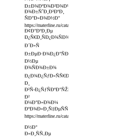
Ð±Ð¾ÐºÐ¾Ð²Ð¾Ð¹
Ð¾Ð±ÑˆÐ¸Ð²ÐºÐ¸
ÑÐ°Ð»Ð¾Ð½Ð°
https://materline.ru/catalog/mattresses/lux/
Ð¢Ð°ÐºÐ¸Ðµ
Ð¿Ñ€Ð¸ÑÐ¿Ð¾ÑÐ¾Ð±Ð»ÐµÐ½Ð¸Ñ
Ð´Ð»Ñ
Ð±ÐµÐ·Ð¾Ð¿Ð°ÑÐ½Ð¾ÑÑ‚Ð¸
Ð½Ðµ
Ð¾ÑÐ¾Ð±Ð¾
Ð¿Ð¾Ð¿ÑƒÐ»ÑÑ€Ð½Ñ‹
Ð¸
Ð²Ñ‹Ð¿ÑƒÑÐºÐ°ÑŽÑ‚ÑÑ
Ð²
Ð¼Ð°Ð»Ð¾Ð¼
ÐºÐ¾Ð»Ð¸Ñ‡ÐµÑÑ‚Ð²Ðµ
https://materline.ru/catalog/accessories/pillows/saponetta/
Ð½Ð°
Ð»Ð¸ÑÑ‚Ðµ