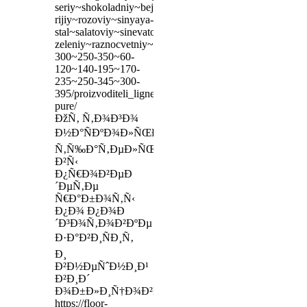
seriy~shokoladniy~bejevo-
rijiy~rozoviy~sinyaya-
stal~salatoviy~sinevato-
zeleniy~raznocvetniy~belosnejniy/strana_belgiya/razmer
300~250-350~60-
120~140-195~170-
235~250-345~300-
395/proizvoditeli_ligne-
pure/
ÐžÑ‚ Ñ‚Ð¾Ð³Ð¾
Ð½Ð°ÑÐºÐ¾Ð»ÑŒÐºÐ¾
Ñ‚Ñ‰Ð°Ñ‚ÐµÐ»ÑŒÐ½Ð¾
Ð²Ñ‹
Ð¿Ñ€Ð¾Ð²ÐµÐ
´ÐµÑ‚Ðµ
Ñ€Ð°Ð±Ð¾Ñ‚Ñ‹
Ð¿Ð¾ Ð¿Ð¾Ð
´Ð³Ð¾Ñ‚Ð¾Ð²ÐºÐµ
Ð·Ð°Ð²Ð¸ÑÐ¸Ñ‚
Ð¸
Ð²Ð½ÐµÑˆÐ½Ð¸Ð¹
Ð²Ð¸Ð´
Ð¾Ð±Ð»Ð¸Ñ†Ð¾Ð²ÐºÐ¸
https://floor-