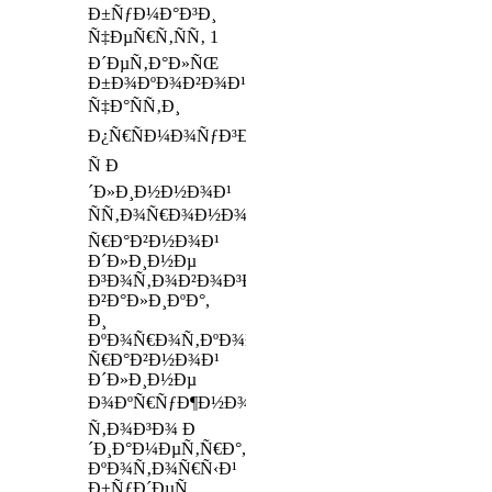
Ð±ÑƒÐ¼Ð°Ð³Ð¸
Ñ‡ÐµÑ€Ñ‚ÑÑ‚ 1
Ð´ÐµÑ‚Ð°Ð»ÑŒ
Ð±Ð¾ÐºÐ¾Ð²Ð¾Ð¹
Ñ‡Ð°ÑÑ‚Ð¸
Ð¿Ñ€ÑÐ¼Ð¾ÑƒÐ³Ð¾Ð»ÑŒÐ½Ð¸Ðº
Ñ Ð
´Ð»Ð¸Ð½Ð½Ð¾Ð¹
ÑÑ‚Ð¾Ñ€Ð¾Ð½Ð¾Ð¹,
Ñ€Ð°Ð²Ð½Ð¾Ð¹
Ð´Ð»Ð¸Ð½Ðµ
Ð³Ð¾Ñ‚Ð¾Ð²Ð¾Ð³Ð¾
Ð²Ð°Ð»Ð¸ÐºÐ°,
Ð¸
ÐºÐ¾Ñ€Ð¾Ñ‚ÐºÐ¾Ð¹,
Ñ€Ð°Ð²Ð½Ð¾Ð¹
Ð´Ð»Ð¸Ð½Ðµ
Ð¾ÐºÑ€ÑƒÐ¶Ð½Ð¾ÑÑ‚Ð¸
Ñ‚Ð¾Ð³Ð¾ Ð
´Ð¸Ð°Ð¼ÐµÑ‚Ñ€Ð°,
ÐºÐ¾Ñ‚Ð¾Ñ€Ñ‹Ð¹
Ð±ÑƒÐ´ÐµÑ‚