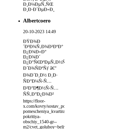
Ð¸Ð¼ÐµÑ‚ÑŒ
Ð¸Ð·Ð´ÐµÐ»Ð¸
Albertcoero
20-10-2023 14:49
ÐŸÐ¾Ð
´Ð³Ð¾Ñ‚Ð¾Ð²ÐºÐ°
Ð¿Ð¾Ð»Ð°
Ð¿Ð¾Ð´
Ð¿Ð°Ñ€ÐºÐµÑ‚Ð½ÑƒÑŽ
Ð´Ð¾ÑÐºÑƒ â€”
Ð¾Ð´Ð¸Ð½ Ð¸Ð·
ÑÐ°Ð¼Ñ‹Ñ…
Ð²Ð°Ð¶Ð½Ñ‹Ñ…
ÑÑ‚Ð°Ð¿Ð¾Ð²
https://floor-
x.com/kovry/sostav_poliester/vid-
pomescheniya_kvartira~spalnya/ves-
pokritiya-
obschiy_1540-gr--
m2/cvet_goluboy~beliy~kapuchino~bejevo-