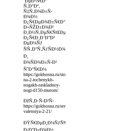
´ÐµÐ²Ñ€Ð°
Ñ‚Ð°Ðº,
Ñ‡Ñ‚Ð¾Ð±Ñ‹
Ð¾Ð½
Ð¿Ñ€ÐµÐ¾Ð±Ñ€Ð°Ð·Ð¸Ð»
Ð»ÑŽÐ±Ð¾Ð¹
Ð¸Ð½Ñ‚ÐµÑ€ÑŒÐµÑ€,
Ð¿Ñ€Ð¸Ð´Ð°Ð²
ÐµÐ¼Ñƒ
ÑÑ‚Ð°Ñ‚ÑƒÑÐ½Ð¾ÑÑ‚ÑŒ
Ð¸
Ð¾ÑÐ¾Ð±Ñ‹Ð¹
ÑˆÐ°Ñ€Ð¼
https://goldsosna.ru/stol-
na-2-tochenykh-
nogakh-raskladnoy-
nogi-d150-murom/
ÐžÑ‚Ð·Ñ‹Ð²Ñ‹
https://goldsosna.ru/servant-
valensiya-2-21/
ÐŸÑ€ÐµÐ¸Ð¼ÑƒÑ‰ÐµÑÑ‚Ð²Ð°:
Ð¡Ð°Ð»Ð¾Ð½