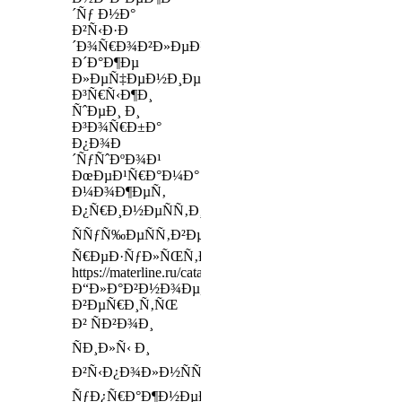
´Ñƒ Ð½Ð°
Ð²Ñ‹Ð·Ð
´Ð¾Ñ€Ð¾Ð²Ð»ÐµÐ½Ð¸Ðµ,
Ð´Ð°Ð¶Ðµ
Ð»ÐµÑ‡ÐµÐ½Ð¸Ðµ
Ð³Ñ€Ñ‹Ð¶Ð¸
ÑˆÐµÐ¸ Ð¸
Ð³Ð¾Ñ€Ð±Ð°
Ð¿Ð¾Ð
´ÑƒÑˆÐºÐ¾Ð¹
ÐœÐµÐ¹Ñ€Ð°Ð¼Ð°
Ð¼Ð¾Ð¶ÐµÑ‚
Ð¿Ñ€Ð¸Ð½ÐµÑÑ‚Ð¸
ÑÑƒÑ‰ÐµÑÑ‚Ð²ÐµÐ½Ð½Ñ‹Ðµ
Ñ€ÐµÐ·ÑƒÐ»ÑŒÑ‚Ð°Ñ‚Ñ‹
https://materline.ru/catalog/mattress_toppers/
Ð“Ð»Ð°Ð²Ð½Ð¾Ðµ,
Ð²ÐµÑ€Ð¸Ñ‚ÑŒ
Ð² ÑÐ²Ð¾Ð¸
ÑÐ¸Ð»Ñ‹ Ð¸
Ð²Ñ‹Ð¿Ð¾Ð»Ð½ÑÑ‚ÑŒ
ÑƒÐ¿Ñ€Ð°Ð¶Ð½ÐµÐ½Ð¸Ñ