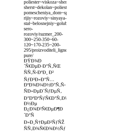
poliester~viskoza~sherst~50-
sherst~dekolan~poliester/vid-
pomescheniya_dom~spalnya/cvet_shokoladniy~stalnoy~b
rijiy~rozoviy~sinyaya-
stal~belosnejniy~golubo-
sero-
rozoviy/razmer_200-
300~250-350~60-
120~170-235~200-
295/proizvoditeli_ligne-
pure/
ÐŸÐ¾Ð
´Ñ€ÐµÐ·Ð°Ñ‚ÑŒ
ÑÑ‚Ñ‹ÐºÐ¸ Ð²
ÑƒÐ³Ð»Ð°Ñ…
ÐºÐ¾Ð¼Ð½Ð°Ñ‚Ñ‹
ÑÐ»ÐµÐ´ÑƒÐµÑ‚
Ð°ÐºÐºÑƒÑ€Ð°Ñ‚Ð½Ð¾,
Ð½Ðµ
Ð¿Ð¾Ð²Ñ€ÐµÐ¶Ð
´Ð°Ñ
Ð»Ð¸Ñ†ÐµÐ²ÑƒÑŽ
ÑÑ‚Ð¾Ñ€Ð¾Ð½Ñƒ