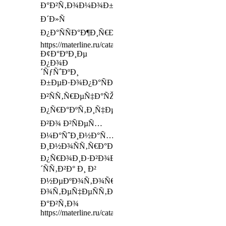
Ð°Ð²Ñ‚Ð¾Ð¼Ð¾Ð±Ð¸Ð»Ñ
Ð´Ð»Ñ
Ð¿Ð°ÑÑÐ°Ð¶Ð¸Ñ€Ð°
https://materline.ru/catalog/mattresses/duet/
Ð¢Ð°ÐºÐ¸Ðµ
Ð¿Ð¾Ð
´ÑƒÑˆÐºÐ¸
Ð±ÐµÐ·Ð¾Ð¿Ð°ÑÐ½Ð¾ÑÑ‚Ð¸
Ð²ÑÑ‚Ñ€ÐµÑ‡Ð°ÑŽÑ‚ÑÑ
Ð¿Ñ€Ð°ÐºÑ‚Ð¸Ñ‡ÐµÑÐºÐ¸
Ð²Ð¾ Ð²ÑÐµÑ…
Ð¼Ð°ÑˆÐ¸Ð½Ð°Ñ…
Ð¸Ð½Ð¾ÑÑ‚Ñ€Ð°Ð½Ð½Ð¾Ð³Ð¾
Ð¿Ñ€Ð¾Ð¸Ð·Ð²Ð¾Ð
´ÑÑ‚Ð²Ð° Ð¸ Ð²
Ð½ÐµÐºÐ¾Ñ‚Ð¾Ñ€Ñ‹Ñ…
Ð¾Ñ‚ÐµÑ‡ÐµÑÑ‚Ð²ÐµÐ½Ð½Ñ‹Ñ…
Ð°Ð²Ñ‚Ð¾
https://materline.ru/catalog/mattress_toppers/