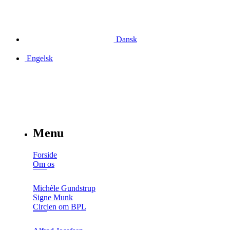
Dansk
Engelsk
Menu
Forside
Om os
Michèle Gundstrup
Signe Munk
Circlen om BPL