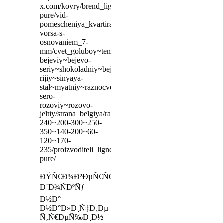
x.com/kovry/brend_ligne-
pure/vid-
pomescheniya_kvartira/visota-
vorsa-s-
osnovaniem_7-
mm/cvet_goluboy~temno-
bejeviy~bejevo-
seriy~shokoladniy~bejevo-
rijiy~sinyaya-
stal~myatniy~raznocvetniy~belosnejniy~golubo-
sero-
rozoviy~rozovo-
jeltiy/strana_belgiya/razmer_170-
240~200-300~250-
350~140-200~60-
120~170-
235/proizvoditeli_ligne-
pure/
ÐŸÑ€Ð¾Ð²ÐµÑ€ÑŒÑ‚Ðµ
Ð´Ð¾ÑÐºÑƒ
Ð½Ð°
Ð½Ð°Ð»Ð¸Ñ‡Ð¸Ðµ
Ñ‚Ñ€ÐµÑ‰Ð¸Ð½