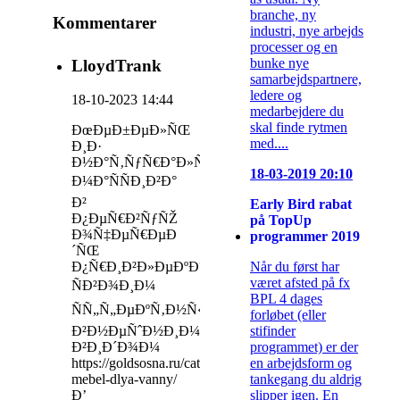
branche, ny
Kommentarer
industri, nye arbejds
processer og en
bunke nye
LloydTrank
samarbejdspartnere,
ledere og
18-10-2023 14:44
medarbejdere du
skal finde rytmen
ÐœÐµÐ±ÐµÐ»ÑŒ
med....
Ð¸Ð·
Ð½Ð°Ñ‚ÑƒÑ€Ð°Ð»ÑŒÐ½Ð¾Ð³Ð¾
18-03-2019 20:10
Ð¼Ð°ÑÑÐ¸Ð²Ð°
Ð²
Early Bird rabat
Ð¿ÐµÑ€Ð²ÑƒÑŽ
på TopUp
Ð¾Ñ‡ÐµÑ€ÐµÐ
programmer 2019
´ÑŒ
Når du først har
Ð¿Ñ€Ð¸Ð²Ð»ÐµÐºÐ°ÐµÑ‚
været afsted på fx
ÑÐ²Ð¾Ð¸Ð¼
BPL 4 dages
ÑÑ„Ñ„ÐµÐºÑ‚Ð½Ñ‹Ð¼
forløbet (eller
stifinder
Ð²Ð½ÐµÑˆÐ½Ð¸Ð¼
programmet) er der
Ð²Ð¸Ð´Ð¾Ð¼
en arbejdsform og
https://goldsosna.ru/category/kollektsii/paula-
tankegang du aldrig
mebel-dlya-vanny/
slipper igen. En
Ð’