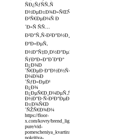
ÑÐ¿ÑƒÑÑ‚Ñ
Ð½ÐµÐ±Ð¾Ð»ÑŒÑˆÐ¾Ðµ
Ð²Ñ€ÐµÐ¼Ñ Ð
´Ð»Ñ ÑÑ…
Ð²Ð°Ñ‚Ñ‹Ð²Ð°Ð½Ð¸Ñ
ÐºÐ»ÐµÑ,
Ð½Ð°Ñ‡Ð¸Ð½Ð°ÐµÑ‚ÑÑ
ÑƒÐºÐ»Ð°Ð´ÐºÐ°
Ð¿Ð¾Ð
´Ñ€ÐµÐ·Ð°Ð½Ð½Ñ‹Ñ…
Ð¼Ð¾Ð
´ÑƒÐ»ÐµÐ¹
Ð¿Ð¾
Ð¿ÐµÑ€Ð¸Ð¼ÐµÑ‚Ñ€Ñƒ,
Ð½Ð°Ð·Ñ‹Ð²Ð°ÐµÐ¼Ñ‹Ñ…
Ð±Ð¾Ñ€Ð
´ÑŽÑ€Ð¾Ð¼
https://floor-
x.com/kovry/brend_ligne-
pure/vid-
pomescheniya_kvartira~spalnya/ves-
pokritiya-