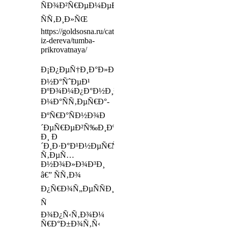
ÑÐ¾Ð²Ñ€ÐµÐ¼ÐµÐ½Ð½Ñ‹Ð¹
ÑÑ‚Ð¸Ð»ÑŒ
https://goldsosna.ru/category/mebel-
iz-dereva/tumba-
prikrovatnaya/
Ð¡Ð¿ÐµÑ†Ð¸Ð°Ð»Ð¸ÑÑ‚Ñ‹
Ð½Ð°ÑˆÐµÐ¹
ÐºÐ¾Ð¼Ð¿Ð°Ð½Ð¸Ð¸,
Ð¼Ð°ÑÑ‚ÐµÑ€Ð°-
ÐºÑ€Ð°ÑÐ½Ð¾Ð
´ÐµÑ€ÐµÐ²Ñ‰Ð¸ÐºÐ¸
Ð¸ Ð
´Ð¸Ð·Ð°Ð¹Ð½ÐµÑ€Ñ‹,
Ñ‚ÐµÑ…
Ð½Ð¾Ð»Ð¾Ð³Ð¸
â€” ÑÑ‚Ð¾
Ð¿Ñ€Ð¾Ñ„ÐµÑÑÐ¸Ð¾Ð½Ð°Ð»Ñ‹
Ñ
Ð¾Ð¿Ñ‹Ñ‚Ð¾Ð¼
Ñ€Ð°Ð±Ð¾Ñ‚Ñ‹