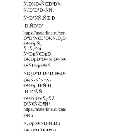
Ñ‚Ð¾Ð»ÑŒÐºÐ¾
ÑƒÐ´Ð°Ð»ÑÑ‚
Ñ‡Ð°ÑÑ‚ÑŒ Ð
´Ð¸ÑÐºÐ°
https://materline.ru/contacts/
Ð“Ð°Ñ€Ð°Ð½Ñ‚Ð¸Ð¸
Ð½ÐµÑ‚,
Ñ‡Ñ‚Ð¾
Ñ‡ÐµÑ€ÐµÐ·
Ð½ÐµÐºÐ¾Ñ‚Ð¾Ñ€Ð¾Ðµ
Ð²Ñ€ÐµÐ¼Ñ
ÑÐ¿Ð°Ð·Ð¼Ð¸Ñ€Ð¾Ð²Ð°Ð½Ð½Ñ‹Ðµ
Ð¼Ñ‹ÑˆÑ†Ñ‹
Ð½Ðµ Ð²Ñ‹Ð
´Ð°Ð²ÑÑ‚
Ð½Ð¾Ð²ÑƒÑŽ
Ð³Ñ€Ñ‹Ð¶Ñƒ
https://materline.ru/catalog/mattresses_for_babys/
ÐÐµ
Ñ‚ÐµÑ€ÑÐ¹Ñ‚Ðµ
Ð½Ð°Ð´ÐµÐ¶Ð