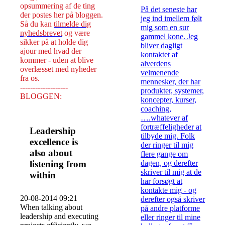
opsummering af de ting
På det seneste har
der postes her på bloggen.
jeg ind imellem følt
Så du kan
tilmelde dig
mig som en sur
nyhedsbrevet
og være
gammel kone. Jeg
sikker på at holde dig
bliver dagligt
ajour med hvad der
kontaktet af
kommer - uden at blive
alverdens
overlæsset med nyheder
velmenende
fra os.
mennesker, der har
-------------------
produkter, systemer,
BLOGGEN:
koncepter, kurser,
coaching,
….whatever af
fortræffeligheder at
Leadership
tilbyde mig. Folk
excellence is
der ringer til mig
also about
flere gange om
listening from
dagen, og derefter
skriver til mig at de
within
har forsøgt at
kontakte mig - og
20-08-2014 09:21
derefter også skriver
When talking about
på andre platforme
leadership and executing
eller ringer til mine