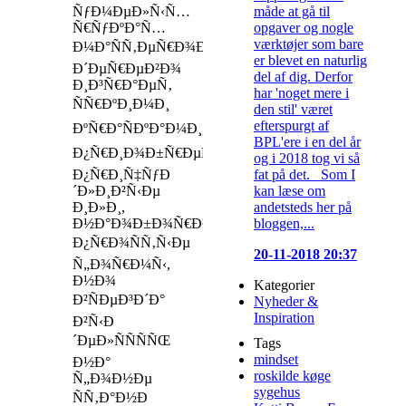
måde at gå til
ÑƒÐ¼ÐµÐ»Ñ‹Ñ…
opgaver og nogle
Ñ€ÑƒÐºÐ°Ñ…
værktøjer som bare
Ð¼Ð°ÑÑ‚ÐµÑ€Ð¾Ð²
er blevet en naturlig
Ð´ÐµÑ€ÐµÐ²Ð¾
del af dig. Derfor
Ð¸Ð³Ñ€Ð°ÐµÑ‚
har 'noget mere i
ÑÑ€ÐºÐ¸Ð¼Ð¸
den stil' været
efterspurgt af
ÐºÑ€Ð°ÑÐºÐ°Ð¼Ð¸,
BPL'ere i en del år
Ð¿Ñ€Ð¸Ð¾Ð±Ñ€ÐµÑ‚Ð°Ñ
og i 2018 tog vi så
fat på det. Som I
Ð¿Ñ€Ð¸Ñ‡ÑƒÐ
kan læse om
´Ð»Ð¸Ð²Ñ‹Ðµ
andetsteds her på
Ð¸Ð»Ð¸,
bloggen,...
Ð½Ð°Ð¾Ð±Ð¾Ñ€Ð¾Ñ‚,
Ð¿Ñ€Ð¾ÑÑ‚Ñ‹Ðµ
20-11-2018 20:37
Ñ„Ð¾Ñ€Ð¼Ñ‹,
Ð½Ð¾
Kategorier
Ð²ÑÐµÐ³Ð´Ð°
Nyheder &
Inspiration
Ð²Ñ‹Ð
´ÐµÐ»ÑÑÑÑŒ
Tags
mindset
Ð½Ð°
roskilde køge
Ñ„Ð¾Ð½Ðµ
sygehus
ÑÑ‚Ð°Ð½Ð