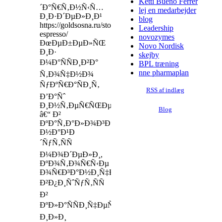
Ketti Bueno Ferrer
´Ð°Ñ€Ñ‚Ð½Ñ‹Ñ…
lej en medarbejder
Ð¸Ð·Ð´ÐµÐ»Ð¸Ð¹
blog
https://goldsosna.ru/stol-
Leadership
espresso/
novozymes
ÐœÐµÐ±ÐµÐ»ÑŒ
Novo Nordisk
Ð¸Ð·
skejby
Ð¼Ð°ÑÑÐ¸Ð²Ð°
BPL træning
nne pharmaplan
Ñ‚Ð¾Ñ‡Ð½Ð¾
ÑƒÐºÑ€Ð°ÑÐ¸Ñ‚
RSS af indlæg
Ð’Ð°Ñˆ
Ð¸Ð½Ñ‚ÐµÑ€ÑŒÐµÑ€
Blog
â€“ Ð²
ÐºÐ°Ñ‚Ð°Ð»Ð¾Ð³Ðµ
Ð½Ð°Ð¹Ð
´ÑƒÑ‚ÑÑ
Ð¼Ð¾Ð´ÐµÐ»Ð¸,
ÐºÐ¾Ñ‚Ð¾Ñ€Ñ‹Ðµ
Ð¾Ñ€Ð³Ð°Ð½Ð¸Ñ‡Ð½Ð¾
Ð²Ð¿Ð¸ÑˆÑƒÑ‚ÑÑ
Ð²
ÐºÐ»Ð°ÑÑÐ¸Ñ‡ÐµÑÐºÐ¸Ð¹
Ð¸Ð»Ð¸