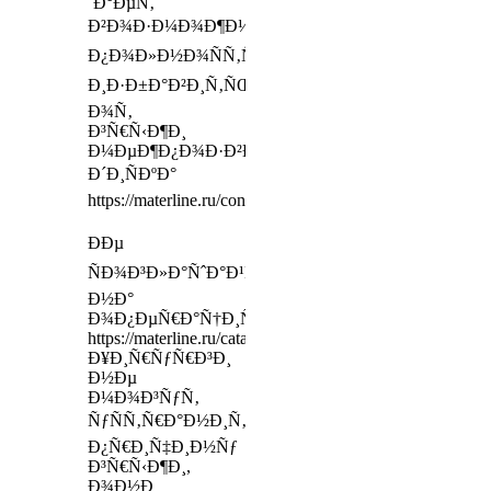
´Ð°ÐµÑ‚
Ð²Ð¾Ð·Ð¼Ð¾Ð¶Ð½Ð¾ÑÑ‚ÑŒ
Ð¿Ð¾Ð»Ð½Ð¾ÑÑ‚ÑŒÑŽ
Ð¸Ð·Ð±Ð°Ð²Ð¸Ñ‚ÑŒÑÑ
Ð¾Ñ‚
Ð³Ñ€Ñ‹Ð¶Ð¸
Ð¼ÐµÐ¶Ð¿Ð¾Ð·Ð²Ð¾Ð½Ð¾Ñ‡Ð½Ð¾Ð³Ð¾
Ð´Ð¸ÑÐºÐ°
https://materline.ru/contacts/
ÐÐµ
ÑÐ¾Ð³Ð»Ð°ÑˆÐ°Ð¹Ñ‚ÐµÑÑŒ
Ð½Ð°
Ð¾Ð¿ÐµÑ€Ð°Ñ†Ð¸ÑŽ
https://materline.ru/catalog/
Ð¥Ð¸Ñ€ÑƒÑ€Ð³Ð¸
Ð½Ðµ
Ð¼Ð¾Ð³ÑƒÑ‚
ÑƒÑÑ‚Ñ€Ð°Ð½Ð¸Ñ‚ÑŒ
Ð¿Ñ€Ð¸Ñ‡Ð¸Ð½Ñƒ
Ð³Ñ€Ñ‹Ð¶Ð¸,
Ð¾Ð½Ð¸