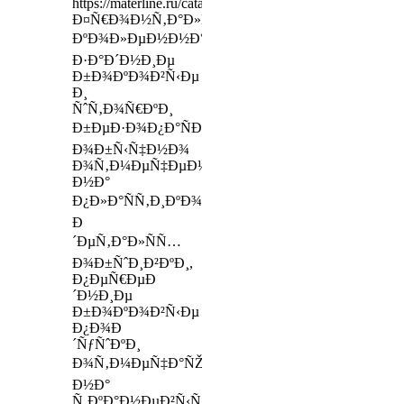
https://materline.ru/catalog/mattresses_for_babys/
Ð¤Ñ€Ð¾Ð½Ñ‚Ð°Ð»ÑŒÐ½Ñ‹Ðµ,
ÐºÐ¾Ð»ÐµÐ½Ð½Ð°Ñ,
Ð·Ð°Ð´Ð½Ð¸Ðµ
Ð±Ð¾ÐºÐ¾Ð²Ñ‹Ðµ
Ð¸
ÑˆÑ‚Ð¾Ñ€ÐºÐ¸
Ð±ÐµÐ·Ð¾Ð¿Ð°ÑÐ½Ð¾ÑÑ‚Ð¸
Ð¾Ð±Ñ‹Ñ‡Ð½Ð¾
Ð¾Ñ‚Ð¼ÐµÑ‡ÐµÐ½Ñ‹
Ð½Ð°
Ð¿Ð»Ð°ÑÑ‚Ð¸ÐºÐ¾Ð²Ñ‹Ñ…
Ð
´ÐµÑ‚Ð°Ð»ÑÑ…
Ð¾Ð±ÑˆÐ¸Ð²ÐºÐ¸,
Ð¿ÐµÑ€ÐµÐ
´Ð½Ð¸Ðµ
Ð±Ð¾ÐºÐ¾Ð²Ñ‹Ðµ
Ð¿Ð¾Ð
´ÑƒÑˆÐºÐ¸
Ð¾Ñ‚Ð¼ÐµÑ‡Ð°ÑŽÑ‚ÑÑ
Ð½Ð°
Ñ‚ÐºÐ°Ð½ÐµÐ²Ñ‹Ñ…