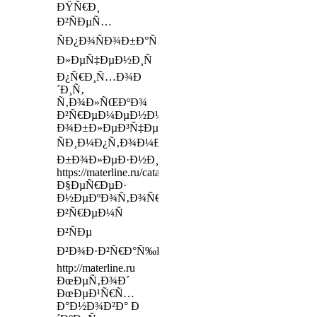
ÐŸÑ€Ð¸
Ð²ÑÐµÑ…
ÑÐ¿Ð¾ÑÐ¾Ð±Ð°Ñ…
Ð»ÐµÑ‡ÐµÐ½Ð¸Ñ
Ð¿Ñ€Ð¸Ñ…Ð¾Ð
´Ð¸Ñ‚
Ñ‚Ð¾Ð»ÑŒÐºÐ¾
Ð²Ñ€ÐµÐ¼ÐµÐ½Ð½Ð¾Ðµ
Ð¾Ð±Ð»ÐµÐ³Ñ‡ÐµÐ½Ð¸Ðµ
ÑÐ¸Ð¼Ð¿Ñ‚Ð¾Ð¼Ð¾Ð²
Ð±Ð¾Ð»ÐµÐ·Ð½Ð¸
https://materline.ru/catalog/mattresses/lux/dolce_luna_mult
Ð§ÐµÑ€ÐµÐ·
Ð½ÐµÐºÐ¾Ñ‚Ð¾Ñ€Ð¾Ðµ
Ð²Ñ€ÐµÐ¼Ñ
Ð²ÑÐµ
Ð²Ð¾Ð·Ð²Ñ€Ð°Ñ‰Ð°ÐµÑ‚ÑÑ
http://materline.ru
ÐœÐµÑ‚Ð¾Ð´
ÐœÐµÐ¹Ñ€Ñ…
Ð°Ð½Ð¾Ð²Ð° Ð