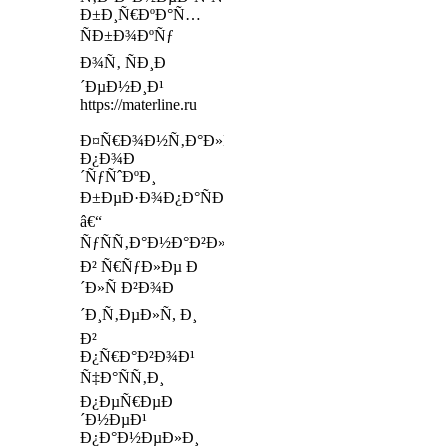
Ð±Ð¸Ñ€ÐºÐ°Ñ…
ÑÐ±Ð¾ÐºÑƒ
Ð¾Ñ‚ ÑÐ¸Ð
´ÐµÐ½Ð¸Ð¹
https://materline.ru
Ð¤Ñ€Ð¾Ð½Ñ‚Ð°Ð»ÑŒÐ½Ñ‹Ðµ
Ð¿Ð¾Ð
´ÑƒÑˆÐºÐ¸
Ð±ÐµÐ·Ð¾Ð¿Ð°ÑÐ½Ð¾ÑÑ‚Ð¸
â€“
ÑƒÑÑ‚Ð°Ð½Ð°Ð²Ð»Ð¸Ð²Ð°ÑŽÑ‚ÑÑ
Ð² Ñ€ÑƒÐ»Ðµ Ð
´Ð»Ñ Ð²Ð¾Ð
´Ð¸Ñ‚ÐµÐ»Ñ, Ð¸
Ð²
Ð¿Ñ€Ð°Ð²Ð¾Ð¹
Ñ‡Ð°ÑÑ‚Ð¸
Ð¿ÐµÑ€ÐµÐ
´Ð½ÐµÐ¹
Ð¿Ð°Ð½ÐµÐ»Ð¸