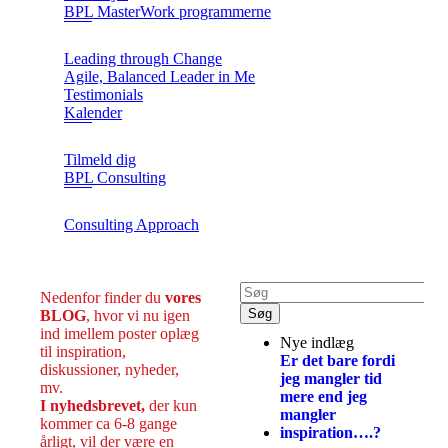
BPL MasterWork programmerne
Leading through Change
Agile, Balanced Leader in Me
Testimonials
Kalender
Tilmeld dig
BPL Consulting
Consulting Approach
Nedenfor finder du
vores
BLOG
, hvor vi nu igen
ind imellem poster oplæg
Nye indlæg
til inspiration,
Er det bare fordi
diskussioner, nyheder,
jeg mangler tid
mv.
mere end jeg
I nyhedsbrevet,
der kun
mangler
kommer ca 6-8 gange
inspiration….?
årligt, vil der være en