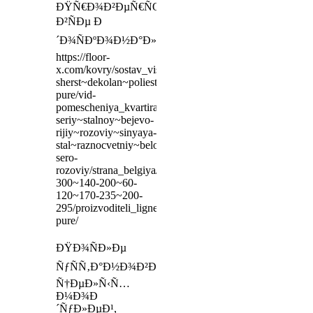
ÐŸÑ€Ð¾Ð²ÐµÑ€ÑŒÑ‚Ðµ
Ð²ÑÐµ Ð
´Ð¾ÑÐºÐ¾Ð½Ð°Ð»ÑŒÐ½Ð¾
https://floor-
x.com/kovry/sostav_viskoza~sherst~50-
sherst~dekolan~poliester/brend_ligne-
pure/vid-
pomescheniya_kvartira~gostinaya~spalnya/cvet_bejeviy~
seriy~stalnoy~bejevo-
rijiy~rozoviy~sinyaya-
stal~raznocvetniy~belosnejniy~golubo-
sero-
rozoviy/strana_belgiya/razmer_200-
300~140-200~60-
120~170-235~200-
295/proizvoditeli_ligne-
pure/
ÐŸÐ¾ÑÐ»Ðµ
ÑƒÑÑ‚Ð°Ð½Ð¾Ð²ÐºÐ¸
Ñ†ÐµÐ»Ñ‹Ñ…
Ð¼Ð¾Ð
´ÑƒÐ»ÐµÐ¹,