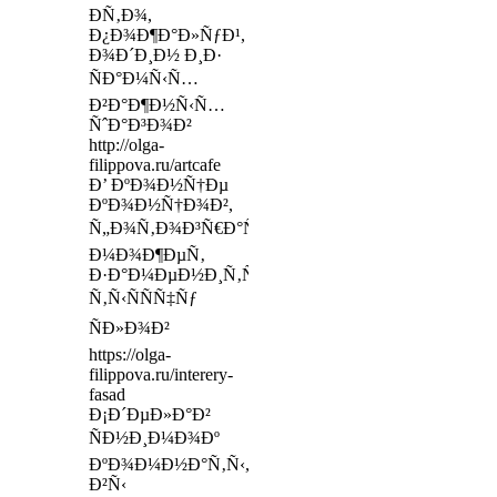
Ð­Ñ‚Ð¾,
Ð¿Ð¾Ð¶Ð°Ð»ÑƒÐ¹,
Ð¾Ð´Ð¸Ð½ Ð¸Ð·
ÑÐ°Ð¼Ñ‹Ñ…
Ð²Ð°Ð¶Ð½Ñ‹Ñ…
ÑˆÐ°Ð³Ð¾Ð²
http://olga-
filippova.ru/artcafe
Ð’ ÐºÐ¾Ð½Ñ†Ðµ
ÐºÐ¾Ð½Ñ†Ð¾Ð²,
Ñ„Ð¾Ñ‚Ð¾Ð³Ñ€Ð°Ñ„Ð¸Ñ
Ð¼Ð¾Ð¶ÐµÑ‚
Ð·Ð°Ð¼ÐµÐ½Ð¸Ñ‚ÑŒ
Ñ‚Ñ‹ÑÑÑ‡Ñƒ
ÑÐ»Ð¾Ð²
https://olga-
filippova.ru/interery-
fasad
Ð¡Ð´ÐµÐ»Ð°Ð²
ÑÐ½Ð¸Ð¼Ð¾Ðº
ÐºÐ¾Ð¼Ð½Ð°Ñ‚Ñ‹,
Ð²Ñ‹