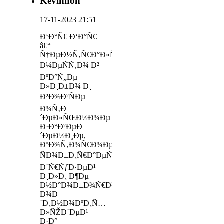
Kevinnon
17-11-2023 21:51
Ð‘Ð°Ñ€ Ð‘Ð°Ñ€
â€“
Ñ†ÐµÐ½Ñ‚Ñ€Ð°Ð»ÑŒÐ½Ð¾Ðµ
Ð¼ÐµÑÑ‚Ð¾ Ð²
ÐºÐ°Ñ„Ðµ
Ð»Ð¸Ð±Ð¾ Ð¸
Ð²Ð¾Ð²ÑÐµ
Ð¾Ñ‚Ð
´ÐµÐ»ÑŒÐ½Ð¾Ðµ
Ð·Ð°Ð²ÐµÐ
´ÐµÐ½Ð¸Ðµ,
ÐºÐ¾Ñ‚Ð¾Ñ€Ð¾Ðµ
ÑÐ¾Ð±Ð¸Ñ€Ð°ÐµÑ‚
Ð´Ñ€ÑƒÐ·ÐµÐ¹
Ð¸Ð»Ð¸ Ð¶Ðµ
Ð½Ð°Ð¾Ð±Ð¾Ñ€Ð¾Ñ‚
Ð¾Ð
´Ð¸Ð½Ð¾ÐºÐ¸Ñ…
Ð»ÑŽÐ´ÐµÐ¹
Ð·Ð°