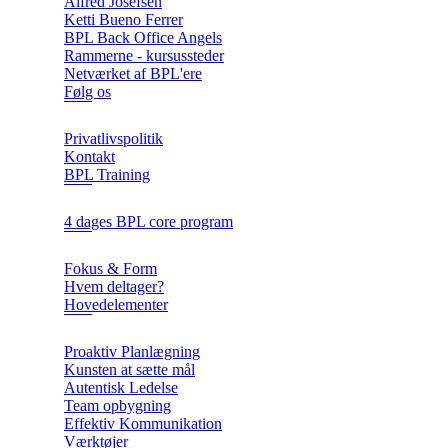
Alfred Josefsen
Ketti Bueno Ferrer
BPL Back Office Angels
Rammerne - kursussteder
Netværket af BPL'ere
Følg os
Privatlivspolitik
Kontakt
BPL Training
4 dages BPL core program
Fokus & Form
Hvem deltager?
Hovedelementer
Proaktiv Planlægning
Kunsten at sætte mål
Autentisk Ledelse
Team opbygning
Effektiv Kommunikation
Værktøjer