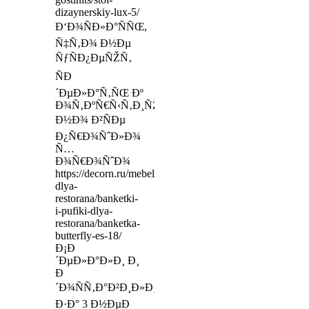
dizaynerskiy-lux-5/
Ð‘Ð¾ÑÐ»Ð°ÑÑŒ,
Ñ‡Ñ‚Ð¾ Ð½Ðµ
ÑƒÑÐ¿ÐµÑŽÑ‚
ÑÐ
´ÐµÐ»Ð°Ñ‚ÑŒ Ðº
Ð¾Ñ‚ÐºÑ€Ñ‹Ñ‚Ð¸ÑŽ,
Ð½Ð¾ Ð²ÑÐµ
Ð¿Ñ€Ð¾ÑˆÐ»Ð¾
Ñ…
Ð¾Ñ€Ð¾ÑˆÐ¾
https://decorn.ru/mebel-
dlya-
restorana/banketki-
i-pufiki-dlya-
restorana/banketka-
butterfly-es-18/
Ð¡Ð
´ÐµÐ»Ð°Ð»Ð¸ Ð¸
Ð
´Ð¾ÑÑ‚Ð°Ð²Ð¸Ð»Ð¸
Ð·Ð° 3 Ð½ÐµÐ