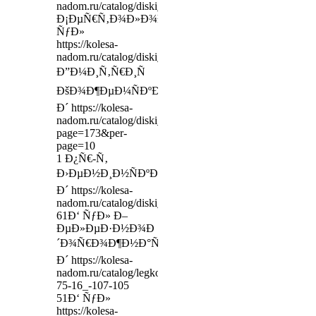
nadom.ru/catalog/diski_legkovy/model/344079/_o98__
Ð¡ÐµÑ€Ñ‚Ð¾Ð»Ð¾Ð²Ð¾-1,
ÑƒÐ»
https://kolesa-
nadom.ru/catalog/diski_legkovy/model/274128/_7732_
Ð”Ð¼Ð¸Ñ‚Ñ€Ð¸Ñ
ÐšÐ¾Ð¶ÐµÐ¼ÑÐºÐ¸Ð½Ð°,
Ð´ https://kolesa-
nadom.ru/catalog/diski_legkovy?
page=173&per-
page=10
1 Ð¿Ñ€-Ñ‚
Ð›ÐµÐ½Ð¸Ð½ÑÐºÐ¸Ð¹,
Ð´ https://kolesa-
nadom.ru/catalog/diski_legkovy/model/359733/heels__
61Ð‘ ÑƒÐ» Ð–
ÐµÐ»ÐµÐ·Ð½Ð¾Ð
´Ð¾Ñ€Ð¾Ð¶Ð½Ð°Ñ,
Ð´ https://kolesa-
nadom.ru/catalog/legkovie_shiny/model/362846/eadway
75-16_-107-105
51Ð‘ ÑƒÐ»
https://kolesa-