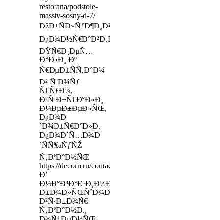
restorana/podstole-
massiv-sosny-d-7/
ÐžÐ±ÑÐ»ÑƒÐ¶Ð¸Ð²Ð°Ð½Ð¸Ðµ
Ð¿Ð¾Ð½Ñ€Ð°Ð²Ð¸Ð»Ð¾ÑÑŒ)
ÐŸÑ€Ð¸ÐµÑ…
Ð°Ð»Ð¸ Ðº
Ñ€ÐµÐ±ÑÑ‚Ð°Ð¼
Ð² ÑˆÐ¾Ñƒ-
Ñ€ÑƒÐ¼,
Ð²Ñ‹Ð±Ñ€Ð°Ð»Ð¸
Ð¼ÐµÐ±ÐµÐ»ÑŒ,
Ð¿Ð¾Ð
´Ð¾Ð±Ñ€Ð°Ð»Ð¸
Ð¿Ð¾Ð´Ñ…Ð¾Ð
´ÑÑ‰ÑƒÑŽ
Ñ‚ÐºÐ°Ð½ÑŒ
https://decorn.ru/contacts/sochi/
Ð’
Ð¼Ð°Ð³Ð°Ð·Ð¸Ð½Ðµ
Ð±Ð¾Ð»ÑŒÑˆÐ¾Ð¹
Ð²Ñ‹Ð±Ð¾Ñ€
Ñ‚ÐºÐ°Ð½Ð¸,
Ð¾Ñ‡ÐµÐ½ÑŒ