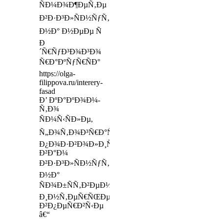
ÑÐ¼Ð¾Ð¶ÐµÑ‚Ðµ
Ð²Ð·Ð³Ð»ÑÐ½ÑƒÑ‚ÑŒ
Ð½Ð° Ð½ÐµÐµ Ñ
Ð
´Ñ€ÑƒÐ³Ð¾Ð³Ð¾
Ñ€Ð°ÐºÑƒÑ€ÑÐ°
https://olga-
filippova.ru/interery-
fasad
Ð’ ÐºÐ°ÐºÐ¾Ð¼-
Ñ‚Ð¾
ÑÐ¼Ñ‹ÑÐ»Ðµ,
Ñ„Ð¾Ñ‚Ð¾Ð³Ñ€Ð°Ñ„Ð¸Ñ
Ð¿Ð¾Ð·Ð²Ð¾Ð»Ð¸Ñ‚
Ð²Ð°Ð¼
Ð²Ð·Ð³Ð»ÑÐ½ÑƒÑ‚ÑŒ
Ð½Ð°
ÑÐ¾Ð±ÑÑ‚Ð²ÐµÐ½Ð½Ñ‹Ð¹
Ð¸Ð½Ñ‚ÐµÑ€ÑŒÐµÑ€
Ð²Ð¿ÐµÑ€Ð²Ñ‹Ðµ
â€“