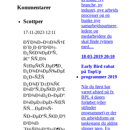
branche, ny
Kommentarer
industri, nye arbejds
processer og en
bunke nye
Scottper
samarbejdspartnere,
ledere og
17-11-2023 12:11
medarbejdere du
skal finde rytmen
ÐŸÐ¾Ð»Ð½Ð¾Ñ†ÐµÐ½Ð½Ñ‹Ð¹
med....
Ð´Ð¸Ð·Ð°Ð¹Ð½-
Ð¿Ñ€Ð¾ÐµÐºÑ‚
18-03-2019 20:10
â€“ ÑÑ‚Ð¾
Ñ‡ÐµÑ€Ñ‚ÐµÐ¶Ð¸
Early Bird rabat
Ð¿Ð¾Ð¼ÐµÑ‰ÐµÐ½Ð¸Ð¹
på TopUp
programmer 2019
Ð¿Ð»ÑŽÑ
Ð¿Ð¾Ð´Ð±Ð¾Ñ€
Når du først har
Ð¼Ð°Ñ‚ÐµÑ€Ð¸Ð°Ð»Ð¾Ð²,
været afsted på fx
ÐºÐ¾Ð¼Ð¿Ð»ÐµÐºÑ‚Ð°Ñ†Ð¸Ñ
BPL 4 dages
forløbet (eller
Ð¼ÐµÐ±ÐµÐ»ÑŒÑŽ,
stifinder
ÑÑ…ÐµÐ¼Ñ‹
programmet) er der
ÑÐ»ÐµÐºÑ‚Ñ€Ð¸ÐºÐ¸,
en arbejdsform og
tankegang du aldrig
Ð²Ð¾Ð
slipper igen. En
´Ð¾ÑÐ½Ð°Ð±Ð¶ÐµÐ½Ð¸Ñ,