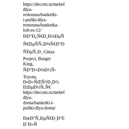
https://decorn.ru/mebel-
dlya-
restorana/banketki-
i-pufiki-dlya-
restorana/banketka-
loft-es-12/
ÐÐ°Ð¿Ñ€Ð¸Ð¼ÐµÑ€,
Ñ€ÐµÑÑ‚Ð¾Ñ€Ð°Ð½Ñ‹
ÑÐµÑ‚Ð¸ Ginza
Project, Burger
King,
ÑÐ°Ð»Ð¾Ð½Ñ‹
Toyota,
Ð•Ð»ÑŒÑ†Ð¸Ð½
Ð¦ÐµÐ½Ñ‚Ñ€
https://decorn.ru/mebel-
dlya-
doma/banketki-i-
pufiki-dlya-doma/
ÐœÐ°Ñ‚ÐµÑ€Ð¸Ð°Ð»Ñ‹
Ð´Ð»Ñ