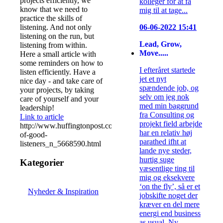
projects efficiently, we
kolleger for at få
know that we need to
mig til at tage...
practice the skills of
listening. And not only
06-06-2022 15:41
listening on the run, but
Lead, Grow,
listening from within.
Move.....
Here a small article with
some reminders on how to
I efteråret startede
listen efficiently. Have a
jet et nyt
nice day - and take care of
spændende job, og
your projects, by taking
selv om jeg nok
care of yourself and your
med min baggrund
leadership!
fra Consulting og
Link to article
projekt field arbejde
http://www.huffingtonpost.com/2014/08/14/habits-
har en relativ høj
of-good-
parathed ifht at
listeners_n_5668590.html
lande nye steder,
hurtig suge
Kategorier
væsentlige ting til
mig og eksekvere
‘on the fly’, så er et
Nyheder & Inspiration
jobskifte noget der
kræver en del mere
energi end business
as usual. Ny