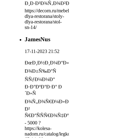
Ð¸Ð·Ð³Ð¾Ñ‚Ð¾Ð²Ð»ÐµÐ½Ð¸Ñ
https://decorn.ru/mebel-
dlya-restorana/stoly-
dlya-restorana/stol-
sn-14/
JamesNus
17-11-2023 21:52
ÐœÐ¸Ð½Ð¸Ð¼Ð°Ð»ÑŒÐ½Ð°Ñ
Ð¾Ð±Ñ‰Ð°Ñ
ÑÑƒÐ¼Ð¼Ð°
Ð·Ð°ÐºÐ°Ð·Ð° Ð
´Ð»Ñ
Ð¾Ñ„Ð¾Ñ€Ð¼Ð»ÐµÐ½Ð¸Ñ
Ð²
Ñ€Ð°ÑÑÑ€Ð¾Ñ‡ÐºÑƒ
- 5000 ?
https://kolesa-
nadom.ru/catalog/legkovie_shiny/model/292740/_now_ro