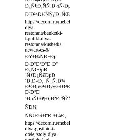
Ð¿Ñ€Ð¸ÑÑ‚Ð½Ñ‹Ðµ
ÐºÐ¾Ð½ÑÑƒÐ»ÑŒÑ‚Ð°Ð½Ñ‚Ñ‹
https://decorn.ru/mebel-
dlya-
restorana/banketki-
i-pufiki-dlya-
restorana/kushetka-
newart-es-6/
ÐŸÐ¾ÑÐ»Ðµ
Ð·Ð°ÐºÐ°Ð·Ð°
Ð¿Ñ€ÐµÐ
´ÑƒÐ¿Ñ€ÐµÐ
´Ð¸Ð»Ð¸, Ñ‡Ñ‚Ð¾
Ð½ÐµÐ¼Ð½Ð¾Ð³Ð¾
Ð·Ð°Ð
´ÐµÑ€Ð¶Ð¸Ð²Ð°ÑŽÑ‚ÑÑ
ÑÐ¾
ÑÑ€Ð¾ÐºÐ°Ð¼Ð¸
https://decorn.ru/mebel-
dlya-gostinic-i-
otelej/stoly-dlya-
gostinits/stol-