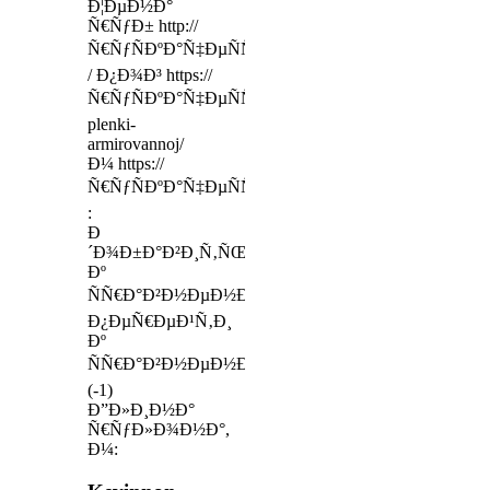
Ð¦ÐµÐ½Ð°
Ñ€ÑƒÐ± http://
Ñ€ÑƒÑÐºÐ°Ñ‡ÐµÑÑ‚Ð²Ð¾.com
/ Ð¿Ð¾Ð³ https://
Ñ€ÑƒÑÐºÐ°Ñ‡ÐµÑÑ‚Ð²Ð¾.com/prodazha-
plenki-
armirovannoj/
Ð¼ https://
Ñ€ÑƒÑÐºÐ°Ñ‡ÐµÑÑ‚Ð²Ð¾.com/
:
Ð
´Ð¾Ð±Ð°Ð²Ð¸Ñ‚ÑŒ
Ðº
ÑÑ€Ð°Ð²Ð½ÐµÐ½Ð¸ÑŽ
Ð¿ÐµÑ€ÐµÐ¹Ñ‚Ð¸
Ðº
ÑÑ€Ð°Ð²Ð½ÐµÐ½Ð¸ÑŽ
(-1)
Ð”Ð»Ð¸Ð½Ð°
Ñ€ÑƒÐ»Ð¾Ð½Ð°,
Ð¼: