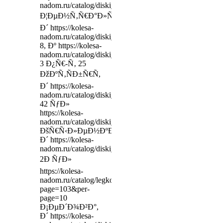
nadom.ru/catalog/diski_legkovy/model/363363/______
Ð¦ÐµÐ½Ñ‚Ñ€Ð°Ð»ÑŒÐ½Ð°Ñ,
Ð´ https://kolesa-
nadom.ru/catalog/diski_legkovy/model/366930/remium_
8, Ðº https://kolesa-
nadom.ru/catalog/diski_legkovy/model/360482/heels__
3 Ð¿Ñ€-Ñ‚ 25
ÐžÐºÑ‚ÑÐ±Ñ€Ñ,
Ð´ https://kolesa-
nadom.ru/catalog/diski_legkovy/model/366306/2_2229
42 ÑƒÐ»
https://kolesa-
nadom.ru/catalog/diski_legkovy/model/359838/____7x
ÐšÑ€Ñ‹Ð»ÐµÐ½ÐºÐ¾,
Ð´ https://kolesa-
nadom.ru/catalog/diski_legkovy/model/363827/heels_
2Ð ÑƒÐ»
https://kolesa-
nadom.ru/catalog/legkovie_shiny/car?
page=103&per-
page=10
Ð¡ÐµÐ´Ð¾Ð²Ð°,
Ð´ https://kolesa-