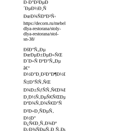
Ð·Ð°Ð²ÐµÐ
´ÐµÐ½Ð¸Ñ
ÐœÐ¾ÑÐºÐ²Ñ‹
https://decorn.ru/mebel-
dlya-restorana/stoly-
dlya-restorana/stol-
sn-38/
ÐšÐ°Ñ„Ðµ
ÐœÐµÐ±ÐµÐ»ÑŒ
Ð´Ð»Ñ ÐºÐ°Ñ„Ðµ
â€“
Ð½Ð°Ð¸Ð²Ð°Ð¶Ð½ÐµÐ¹ÑˆÐ°Ñ
Ñ‡Ð°ÑÑ‚ÑŒ
Ð¾Ð±ÑƒÑÑ‚Ñ€Ð¾Ð¹ÑÑ‚Ð²Ð°
Ð¸Ð½Ñ‚ÐµÑ€ÑŒÐµÑ€Ð°,
ÐºÐ¾Ñ‚Ð¾Ñ€Ð°Ñ
Ð²Ð»Ð¸ÑÐµÑ‚
Ð½Ð°
Ð¿Ñ€Ð¸Ñ‚Ð¾Ðº
Ð¿Ð¾ÑÐµÑ‚Ð¸Ñ‚ÐµÐ»ÐµÐ¹