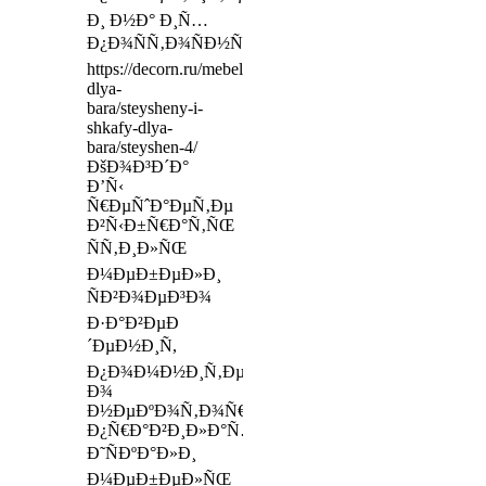
Ð¸ Ð½Ð° Ð¸Ñ…
Ð¿Ð¾ÑÑ‚Ð¾ÑÐ½ÑÑ‚Ð²Ð¾
https://decorn.ru/mebel-
dlya-
bara/steysheny-i-
shkafy-dlya-
bara/steyshen-4/
ÐšÐ¾Ð³Ð´Ð°
Ð’Ñ‹
Ñ€ÐµÑˆÐ°ÐµÑ‚Ðµ
Ð²Ñ‹Ð±Ñ€Ð°Ñ‚ÑŒ
ÑÑ‚Ð¸Ð»ÑŒ
Ð¼ÐµÐ±ÐµÐ»Ð¸
ÑÐ²Ð¾ÐµÐ³Ð¾
Ð·Ð°Ð²ÐµÐ
´ÐµÐ½Ð¸Ñ,
Ð¿Ð¾Ð¼Ð½Ð¸Ñ‚Ðµ
Ð¾
Ð½ÐµÐºÐ¾Ñ‚Ð¾Ñ€Ñ‹Ñ…
Ð¿Ñ€Ð°Ð²Ð¸Ð»Ð°Ñ…:
Ð˜ÑÐºÐ°Ð»Ð¸
Ð¼ÐµÐ±ÐµÐ»ÑŒ