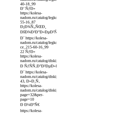
40-18_99
Ð’ ÑƒÐ»
https://kolesa-
nadom.ru/catalog/legkovie_shiny/model/364678/oodyear_
55-16_87
Ð¡Ð¾Ñ„ÑŒÐ¸
ÐšÐ¾Ð²Ð°Ð»ÐµÐ²ÑÐºÐ¾Ð¹,
Ð´ https://kolesa-
nadom.ru/catalog/legkovie_shiny/model/55766/irelli_-
ce_215-60-16_99
22 ÑƒÐ»
https://kolesa-
nadom.ru/catalog/diski_legkovy/model/125669/_9915_
Ð ÑƒÑÑ‚Ð°Ð²ÐµÐ»Ð¸,
Ð´ https://kolesa-
nadom.ru/catalog/diski_legkovy/model/342283/ezent__g
43, Ð»Ð¸Ñ‚
https://kolesa-
nadom.ru/catalog/diski_legkovy/car?
page=32&per-
page=10
Ð Ð¼ÐºÑ€
https://kolesa-