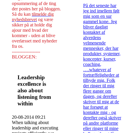
opsummering af de ting
På det seneste har
der postes her på bloggen.
jeg ind imellem følt
Så du kan
tilmelde dig
mig som en sur
nyhedsbrevet
og være
gammel kone. Jeg
sikker på at holde dig
bliver dagligt
ajour med hvad der
kontaktet af
kommer - uden at blive
alverdens
overlæsset med nyheder
velmenende
fra os.
mennesker, der har
-------------------
produkter, systemer,
BLOGGEN:
koncepter, kurser,
coaching,
….whatever af
fortræffeligheder at
Leadership
tilbyde mig. Folk
excellence is
der ringer til mig
also about
flere gange om
listening from
dagen, og derefter
skriver til mig at de
within
har forsøgt at
kontakte mig - og
20-08-2014 09:21
derefter også skriver
When talking about
på andre platforme
leadership and executing
eller ringer til mine