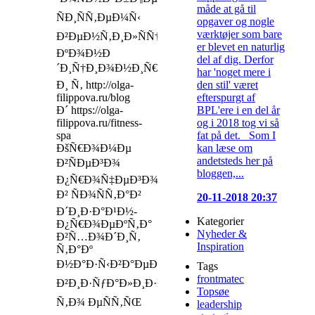
måde at gå til
ÑÐ¸ÑÑ‚ÐµÐ¼Ñ‹
opgaver og nogle
værktøjer som bare
Ð²ÐµÐ½Ñ‚Ð¸Ð»ÑÑ†Ð¸Ð¸,
er blevet en naturlig
ÐºÐ¾Ð½Ð
del af dig. Derfor
´Ð¸Ñ†Ð¸Ð¾Ð½Ð¸Ñ€Ð¾Ð²Ð°Ð½Ð¸Ñ
har 'noget mere i
den stil' været
Ð¸ Ñ‚ http://olga-
efterspurgt af
filippova.ru/blog
BPL'ere i en del år
Ð´ https://olga-
og i 2018 tog vi så
filippova.ru/fitness-
fat på det. Som I
spa
kan læse om
ÐšÑ€Ð¾Ð¼Ðµ
andetsteds her på
Ð²ÑÐµÐ³Ð¾
bloggen,...
Ð¿Ñ€Ð¾Ñ‡ÐµÐ³Ð¾,
Ð² ÑÐ¾ÑÑ‚Ð°Ð²
20-11-2018 20:37
Ð´Ð¸Ð·Ð°Ð¹Ð½-
Kategorier
Ð¿Ñ€Ð¾ÐµÐºÑ‚Ð°
Nyheder &
Ð²Ñ…Ð¾Ð´Ð¸Ñ‚
Inspiration
Ñ‚Ð°Ðº
Ð½Ð°Ð·Ñ‹Ð²Ð°ÐµÐ¼Ð°Ñ
Tags
frontmatec
Ð²Ð¸Ð·ÑƒÐ°Ð»Ð¸Ð·Ð°Ñ†Ð¸Ñ,
Topsøe
Ñ‚Ð¾ ÐµÑÑ‚ÑŒ
leadership