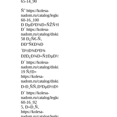
65-14_90
Ñˆ https://kolesa-
nadom.ru/catalog/legkovie_shiny/model/149787/oadston
60-16_100
Ð ÐµÐ²Ð¾Ð»ÑŽÑ†Ð¸Ð¸,
Ð´ https://kolesa-
nadom.ru/catalog/diski_legkovy/model/328398/_aiman_
58 Ð¿Ñ€-Ñ‚
ÐÐ°Ñ€Ð¾Ð
´Ð½Ð¾Ð³Ð¾
ÐžÐ¿Ð¾Ð»Ñ‡ÐµÐ½Ð¸Ñ,
Ð´ https://kolesa-
nadom.ru/catalog/diski_legkovy/model/345995/amato_a
19 ÑƒÐ»
https://kolesa-
nadom.ru/catalog/diski_legkovy/model/310205/___65x
Ð›Ð¸ÑÑ‚Ð²ÐµÐ½Ð½Ð°Ñ,
Ð´ https://kolesa-
nadom.ru/catalog/legkovie_shiny/model/122314/ridgeston
60-16_92
5, Ð»Ð¸Ñ‚
https://kolesa-
nadom.ru/catalog/legkovie_shiny/model/343488/ridgesto