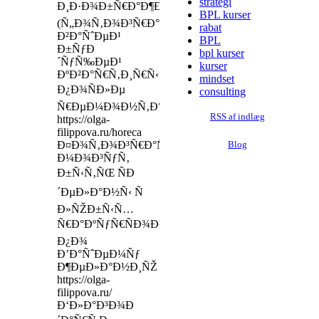
strategi
Ð¸Ð·Ð¾Ð±Ñ€Ð°Ð¶ÐµÐ½Ð¸Ñ
BPL kurser
(Ñ„Ð¾Ñ‚Ð¾Ð³Ñ€Ð°Ñ„Ð¸Ð¸)
rabat
Ð²Ð°ÑˆÐµÐ¹
BPL
Ð±ÑƒÐ
bpl kurser
´ÑƒÑ‰ÐµÐ¹
kurser
ÐºÐ²Ð°Ñ€Ñ‚Ð¸Ñ€Ñ‹
mindset
Ð¿Ð¾ÑÐ»Ðµ
consulting
Ñ€ÐµÐ¼Ð¾Ð½Ñ‚Ð°
RSS af indlæg
https://olga-
filippova.ru/horeca
Ð¤Ð¾Ñ‚Ð¾Ð³Ñ€Ð°Ñ„Ð¸Ð¸
Blog
Ð¼Ð¾Ð³ÑƒÑ‚
Ð±Ñ‹Ñ‚ÑŒ ÑÐ
´ÐµÐ»Ð°Ð½Ñ‹ Ñ
Ð»ÑŽÐ±Ñ‹Ñ…
Ñ€Ð°ÐºÑƒÑ€ÑÐ¾Ð²,
Ð¿Ð¾
Ð’Ð°ÑˆÐµÐ¼Ñƒ
Ð¶ÐµÐ»Ð°Ð½Ð¸ÑŽ
https://olga-
filippova.ru/
Ð‘Ð»Ð°Ð³Ð¾Ð