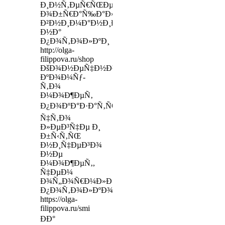
Ð¸Ð½Ñ‚ÐµÑ€ÑŒÐµÑ€Ð¾Ð²,
Ð¾Ð±Ñ€Ð°Ñ‰Ð°Ð»Ð¸
Ð²Ð½Ð¸Ð¼Ð°Ð½Ð¸Ðµ
Ð½Ð°
Ð¿Ð¾Ñ‚Ð¾Ð»ÐºÐ¸
http://olga-
filippova.ru/shop
ÐšÐ¾Ð½ÐµÑ‡Ð½Ð¾,
ÐºÐ¾Ð¼Ñƒ-
Ñ‚Ð¾
Ð¼Ð¾Ð¶ÐµÑ‚
Ð¿Ð¾ÐºÐ°Ð·Ð°Ñ‚ÑŒÑÑ,
Ñ‡Ñ‚Ð¾
Ð»ÐµÐ³Ñ‡Ðµ Ð¸
Ð±Ñ‹Ñ‚ÑŒ
Ð½Ð¸Ñ‡ÐµÐ³Ð¾
Ð½Ðµ
Ð¼Ð¾Ð¶ÐµÑ‚,
Ñ‡ÐµÐ¼
Ð¾Ñ„Ð¾Ñ€Ð¼Ð»ÐµÐ½Ð¸Ðµ
Ð¿Ð¾Ñ‚Ð¾Ð»ÐºÐ¾Ð²
https://olga-
filippova.ru/smi
ÐÐ°