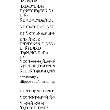
´Ð°Ñ€Ñ Ð
´Ð¸Ð·Ð°Ð¹Ð½-
Ð¿Ñ€Ð¾ÐµÐºÑ‚Ñƒ
Ð’Ñ‹
ÑÐ¼Ð¾Ð¶ÐµÑ‚Ðµ
ÑÐ¿Ð»Ð°Ð½Ð¸Ñ€Ð¾Ð²Ð°Ñ‚ÑŒ
Ð¾ÑÐ²ÐµÑ‰ÐµÐ½Ð¸Ðµ
Ð’Ð°ÑˆÐµÐ¹
ÐºÐ²Ð°Ñ€Ñ‚Ð¸Ñ€Ñ‹
Ð¸ ÑƒÐ²Ð¸Ð
´ÐµÑ‚ÑŒ ÐµÐµ
Ð²
Ñ€Ð°Ð·Ð»Ð¸Ñ‡Ð½Ñ‹Ñ…
Ñ†Ð²ÐµÑ‚Ð¾Ð²Ñ‹Ñ…
Ñ€ÐµÑˆÐµÐ½Ð¸ÑÑ…
https://olga-
filippova.ru/interior_appartment
ÐÐ°Ð²ÐµÑ€Ð½ÑÐºÐ°,
Ñ€Ð°ÑÑÐ¼Ð°Ñ‚Ñ€Ð¸Ð²Ð°Ñ
Ñ„Ð¾Ñ‚Ð¾ Ð
´Ð¸Ð·Ð°Ð¹Ð½Ð°