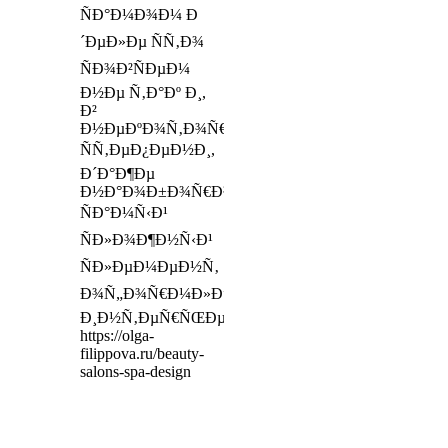
ÑÐ°Ð¼Ð¾Ð¼ Ð
´ÐµÐ»Ðµ ÑÑ‚Ð¾
ÑÐ¾Ð²ÑÐµÐ¼
Ð½Ðµ Ñ‚Ð°Ðº Ð¸,
Ð²
Ð½ÐµÐºÐ¾Ñ‚Ð¾Ñ€Ð¾Ð¹
ÑÑ‚ÐµÐ¿ÐµÐ½Ð¸,
Ð´Ð°Ð¶Ðµ
Ð½Ð°Ð¾Ð±Ð¾Ñ€Ð¾Ñ‚,
ÑÐ°Ð¼Ñ‹Ð¹
ÑÐ»Ð¾Ð¶Ð½Ñ‹Ð¹
ÑÐ»ÐµÐ¼ÐµÐ½Ñ‚
Ð¾Ñ„Ð¾Ñ€Ð¼Ð»ÐµÐ½Ð¸Ñ
Ð¸Ð½Ñ‚ÐµÑ€ÑŒÐµÑ€Ð°
https://olga-
filippova.ru/beauty-
salons-spa-design