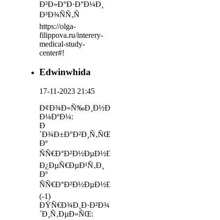
Ð³Ð»Ð°Ð·Ð°Ð¼Ð¸
Ð³Ð¾ÑÑ‚Ñ
https://olga-
filippova.ru/interery-
medical-study-
center#!
Edwinwhida
17-11-2023 21:45
Ð¢Ð¾Ð»Ñ‰Ð¸Ð½Ð°,
Ð¼ÐºÐ¼:
Ð
´Ð¾Ð±Ð°Ð²Ð¸Ñ‚ÑŒ
Ðº
ÑÑ€Ð°Ð²Ð½ÐµÐ½Ð¸ÑŽ
Ð¿ÐµÑ€ÐµÐ¹Ñ‚Ð¸
Ðº
ÑÑ€Ð°Ð²Ð½ÐµÐ½Ð¸ÑŽ
(-1)
ÐŸÑ€Ð¾Ð¸Ð·Ð²Ð¾Ð
´Ð¸Ñ‚ÐµÐ»ÑŒ: