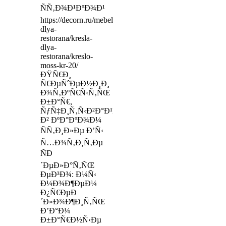
ÑÑ‚Ð¾Ð¹ÐºÐ¾Ð¹
https://decorn.ru/mebel-
dlya-
restorana/kresla-
dlya-
restorana/kreslo-
moss-kr-20/
ÐŸÑ€Ð¸
Ñ€ÐµÑˆÐµÐ½Ð¸Ð¸
Ð¾Ñ‚ÐºÑ€Ñ‹Ñ‚ÑŒ
Ð±Ð°Ñ€,
ÑƒÑ‡Ð¸Ñ‚Ñ‹Ð²Ð°Ð¹Ñ‚Ðµ,
Ð² ÐºÐ°ÐºÐ¾Ð¼
ÑÑ‚Ð¸Ð»Ðµ Ð’Ñ‹
Ñ…Ð¾Ñ‚Ð¸Ñ‚Ðµ
ÑÐ
´ÐµÐ»Ð°Ñ‚ÑŒ
ÐµÐ³Ð¾: Ð¼Ñ‹
Ð¼Ð¾Ð¶ÐµÐ¼
Ð¿Ñ€ÐµÐ
´Ð»Ð¾Ð¶Ð¸Ñ‚ÑŒ
Ð’Ð°Ð¼
Ð±Ð°Ñ€Ð½Ñ‹Ðµ