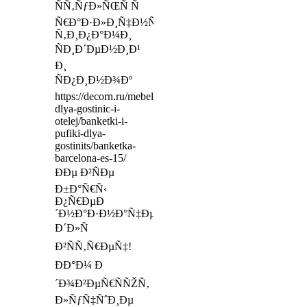
ÑÑ‚ÑƒÐ»ÑŒÑ Ñ
Ñ€Ð°Ð·Ð»Ð¸Ñ‡Ð½Ñ‹Ð¼Ð¸
Ñ‚Ð¸Ð¿Ð°Ð¼Ð¸
ÑÐ¸Ð´ÐµÐ½Ð¸Ð¹
Ð¸
ÑÐ¿Ð¸Ð½Ð¾Ðº
https://decorn.ru/mebel-
dlya-gostinic-i-
otelej/banketki-i-
pufiki-dlya-
gostinits/banketka-
barcelona-es-15/
ÐÐµ Ð²ÑÐµ
Ð±Ð°Ñ€Ñ‹
Ð¿Ñ€ÐµÐ
´Ð½Ð°Ð·Ð½Ð°Ñ‡ÐµÐ½Ñ‹
Ð´Ð»Ñ
Ð²ÑÑ‚Ñ€ÐµÑ‡!
ÐÐ°Ð¼ Ð
´Ð¾Ð²ÐµÑ€ÑÑŽÑ‚
Ð»ÑƒÑ‡ÑˆÐ¸Ðµ