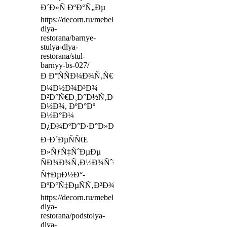
Ð´Ð»Ñ ÐºÐ°Ñ„Ðµ
https://decorn.ru/mebel-
dlya-
restorana/barnye-
stulya-dlya-
restorana/stul-
barnyy-bs-027/
Ð Ð°ÑÑÐ¼Ð¾Ñ‚Ñ€ÐµÐ»Ð¸
Ð¼Ð½Ð¾Ð³Ð¾
Ð²Ð°Ñ€Ð¸Ð°Ð½Ñ‚Ð¾Ð²,
Ð½Ð¾, ÐºÐ°Ðº
Ð½Ð°Ð¼
Ð¿Ð¾ÐºÐ°Ð·Ð°Ð»Ð¾ÑÑŒ,
Ð·Ð´ÐµÑÑŒ
Ð»ÑƒÑ‡ÑˆÐµÐµ
ÑÐ¾Ð¾Ñ‚Ð½Ð¾ÑˆÐµÐ½Ð¸Ðµ
Ñ†ÐµÐ½Ð°-
ÐºÐ°Ñ‡ÐµÑÑ‚Ð²Ð¾
https://decorn.ru/mebel-
dlya-
restorana/podstolya-
dlya-