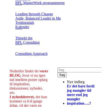
BPL MasterWork programmerne
Leading through Change
Agile, Balanced Leader in Me
Testimonials
Kalender
Tilmeld dig
BPL Consulting
Consulting Approach
Nedenfor finder du
vores
BLOG
, hvor vi nu igen
ind imellem poster oplæg
Nye indlæg
til inspiration,
Er det bare fordi
diskussioner, nyheder,
jeg mangler tid
mv.
mere end jeg
I nyhedsbrevet,
der kun
mangler
kommer ca 6-8 gange
inspiration….?
årligt, vil der være en