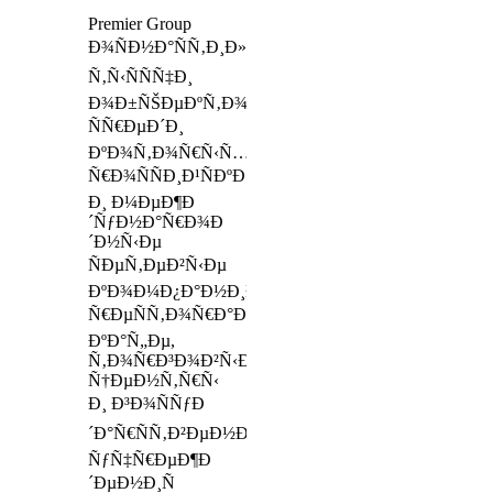
Premier Group
Ð¾ÑÐ½Ð°ÑÑ‚Ð¸Ð»Ð°
Ñ‚Ñ‹ÑÑÑ‡Ð¸
Ð¾Ð±ÑŠÐµÐºÑ‚Ð¾Ð²,
ÑÑ€ÐµÐ´Ð¸
ÐºÐ¾Ñ‚Ð¾Ñ€Ñ‹Ñ…
Ñ€Ð¾ÑÑÐ¸Ð¹ÑÐºÐ¸Ðµ
Ð¸ Ð¼ÐµÐ¶Ð
´ÑƒÐ½Ð°Ñ€Ð¾Ð
´Ð½Ñ‹Ðµ
ÑÐµÑ‚ÐµÐ²Ñ‹Ðµ
ÐºÐ¾Ð¼Ð¿Ð°Ð½Ð¸Ð¸,
Ñ€ÐµÑÑ‚Ð¾Ñ€Ð°Ð½Ñ‹,
ÐºÐ°Ñ„Ðµ,
Ñ‚Ð¾Ñ€Ð³Ð¾Ð²Ñ‹Ðµ
Ñ†ÐµÐ½Ñ‚Ñ€Ñ‹
Ð¸ Ð³Ð¾ÑÑƒÐ
´Ð°Ñ€ÑÑ‚Ð²ÐµÐ½Ð½Ñ‹Ðµ
ÑƒÑ‡Ñ€ÐµÐ¶Ð
´ÐµÐ½Ð¸Ñ