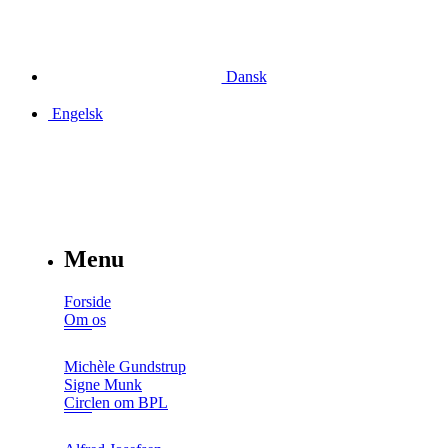
Dansk
Engelsk
Menu
Forside
Om os
Michèle Gundstrup
Signe Munk
Circlen om BPL