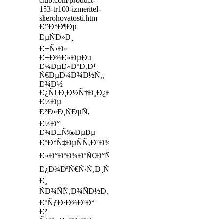
club.com/product-
153-tr100-izmeritel-
sherohovatosti.htm
Ð”Ð°Ð¶Ðµ
ÐµÑÐ»Ð¸
Ð±Ñ‹Ð»
Ð±Ð¾Ð»ÐµÐµ
Ð¼ÐµÐ»ÐºÐ¸Ð¹
Ñ€ÐµÐ¼Ð¾Ð½Ñ‚,
Ð¾Ð½
Ð¿Ñ€Ð¸Ð½Ñ†Ð¸Ð¿Ð¸Ð°Ð»ÑŒÐ½Ð¾
Ð½Ðµ
Ð²Ð»Ð¸ÑÐµÑ‚
Ð½Ð°
Ð¾Ð±Ñ‰ÐµÐµ
ÐºÐ°Ñ‡ÐµÑÑ‚Ð²Ð¾
Ð»Ð°ÐºÐ¾ÐºÑ€Ð°ÑÐ¾Ñ‡Ð½Ð¾Ð³Ð¾
Ð¿Ð¾ÐºÑ€Ñ‹Ñ‚Ð¸Ñ
Ð¸
ÑÐ¾ÑÑ‚Ð¾ÑÐ½Ð¸Ðµ
ÐºÑƒÐ·Ð¾Ð²Ð°
Ð²