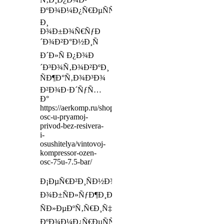
ÐºÐ¾Ð¼Ð¿Ñ€ÐµÑÑÐ¾Ñ€Ð¾Ð²
Ð¸
Ð¾Ð±Ð¾Ñ€ÑƒÐ
´Ð¾Ð²Ð°Ð½Ð¸Ñ
Ð´Ð»Ñ Ð¿Ð¾Ð
´Ð³Ð¾Ñ‚Ð¾Ð²ÐºÐ¸
ÑÐ¶Ð°Ñ‚Ð¾Ð³Ð¾
Ð²Ð¾Ð·Ð´ÑƒÑ…
Ð°
https://aerkomp.ru/shop/kompressoryi/vintovie/ozen/kompr
osc-u-pryamoj-
privod-bez-resivera-
i-
osushitelya/vintovoj-
kompressor-ozen-
osc-75u-7.5-bar/
Ð¡ÐµÑ€Ð²Ð¸ÑÐ½Ð¾Ðµ
Ð¾Ð±ÑÐ»ÑƒÐ¶Ð¸Ð²Ð°Ð½Ð¸Ðµ
ÑÐ»ÐµÐºÑ‚Ñ€Ð¸Ñ‡ÐµÑÐºÐ¸Ñ…
ÐºÐ¾Ð¼Ð¿Ñ€ÐµÑÑÐ¾Ñ€Ð¾Ð²