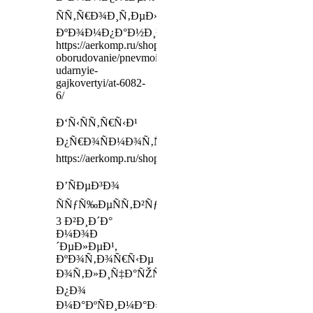
ÑÑ‚Ñ€Ð¾Ð¸Ñ‚ÐµÐ»ÑŒÐ½Ð¾Ð¹
ÐºÐ¾Ð¼Ð¿Ð°Ð½Ð¸Ð¸
https://aerkomp.ru/shop/kompressornoe-
oborudovanie/pnevmoinstrument/tyazhelyie-
udarnyie-
gajkovertyi/at-6082-
6/
Ð‘Ñ‹ÑÑ‚Ñ€Ñ‹Ð¹
Ð¿Ñ€Ð¾ÑÐ¼Ð¾Ñ‚Ñ€
https://aerkomp.ru/shop/kompressoryi/
Ð’ÑÐµÐ³Ð¾
ÑÑƒÑ‰ÐµÑÑ‚Ð²ÑƒÐµÑ‚
3 Ð²Ð¸Ð´Ð°
Ð¼Ð¾Ð
´ÐµÐ»ÐµÐ¹,
ÐºÐ¾Ñ‚Ð¾Ñ€Ñ‹Ðµ
Ð¾Ñ‚Ð»Ð¸Ñ‡Ð°ÑŽÑ‚ÑÑ
Ð¿Ð¾
Ð¼Ð°ÐºÑÐ¸Ð¼Ð°Ð»ÑŒÐ½Ð¾Ð¼Ñƒ