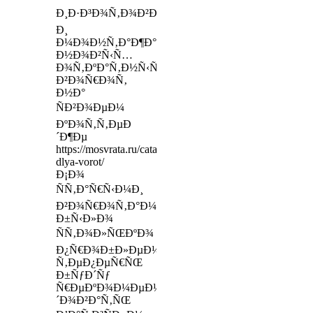
Ð¸Ð·Ð³Ð¾Ñ‚Ð¾Ð²Ð»ÐµÐ½Ð¸Ñ
Ð¸
Ð¼Ð¾Ð½Ñ‚Ð°Ð¶Ð°
Ð½Ð¾Ð²Ñ‹Ñ…
Ð¾Ñ‚ÐºÐ°Ñ‚Ð½Ñ‹Ñ…
Ð²Ð¾Ñ€Ð¾Ñ‚
Ð½Ð°
ÑÐ²Ð¾ÐµÐ¼
ÐºÐ¾Ñ‚Ñ‚ÐµÐ
´Ð¶Ðµ
https://mosvrata.ru/catalog/komplektuyushhie-
dlya-vorot/
Ð¡Ð¾
ÑÑ‚Ð°Ñ€Ñ‹Ð¼Ð¸
Ð²Ð¾Ñ€Ð¾Ñ‚Ð°Ð¼Ð¸
Ð±Ñ‹Ð»Ð¾
ÑÑ‚Ð¾Ð»ÑŒÐºÐ¾
Ð¿Ñ€Ð¾Ð±Ð»ÐµÐ¼,
Ñ‚ÐµÐ¿ÐµÑ€ÑŒ
Ð±ÑƒÐ´Ñƒ
Ñ€ÐµÐºÐ¾Ð¼ÐµÐ½Ð
´Ð¾Ð²Ð°Ñ‚ÑŒ