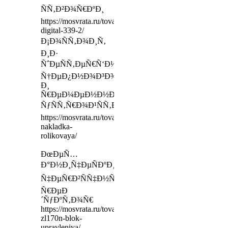
ÑÑ‚Ð²Ð¾Ñ€ÐºÐ¸
https://mosvrata.ru/tovar/marantec-
digital-339-2/
Ð¡Ð¾ÑÑ‚Ð¾Ð¸Ñ‚
Ð¸Ð·
ÑˆÐµÑÑ‚ÐµÑ€Ñ‘Ð½Ñ‡Ð°Ñ‚Ð¾Ð³Ð¾,
Ñ†ÐµÐ¿Ð½Ð¾Ð³Ð¾
Ð¸
Ñ€ÐµÐ¼ÐµÐ½Ð½Ð¾Ð³Ð¾
ÑƒÑÑ‚Ñ€Ð¾Ð¹ÑÑ‚Ð²Ð°
https://mosvrata.ru/tovar/alutech-
nakladka-
rolikovaya/
ÐœÐµÑ…
Ð°Ð½Ð¸Ñ‡ÐµÑÐºÐ¸Ð¹
Ñ‡ÐµÑ€Ð²ÑÑ‡Ð½Ñ‹Ð¹
Ñ€ÐµÐ
´ÑƒÐºÑ‚Ð¾Ñ€
https://mosvrata.ru/tovar/came-
zl170n-blok-
upravleniya/