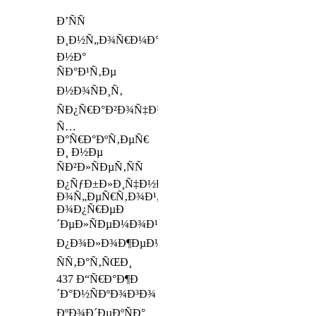
Ð’ÑÑ
Ð¸Ð½Ñ„Ð¾Ñ€Ð¼Ð°Ñ†Ð¸Ñ
Ð½Ð°
ÑÐ°Ð¹Ñ‚Ðµ
Ð½Ð¾ÑÐ¸Ñ‚
ÑÐ¿Ñ€Ð°Ð²Ð¾Ñ‡Ð½Ñ‹Ð¹
Ñ…
Ð°Ñ€Ð°ÐºÑ‚ÐµÑ€
Ð¸ Ð½Ðµ
ÑÐ²Ð»ÑÐµÑ‚ÑÑ
Ð¿ÑƒÐ±Ð»Ð¸Ñ‡Ð½Ð¾Ð¹
Ð¾Ñ„ÐµÑ€Ñ‚Ð¾Ð¹,
Ð¾Ð¿Ñ€ÐµÐ
´ÐµÐ»ÑÐµÐ¼Ð¾Ð¹
Ð¿Ð¾Ð»Ð¾Ð¶ÐµÐ½Ð¸ÑÐ¼Ð¸
ÑÑ‚Ð°Ñ‚ÑŒÐ¸
437 Ð“Ñ€Ð°Ð¶Ð
´Ð°Ð½ÑÐºÐ¾Ð³Ð¾
ÐºÐ¾Ð´ÐµÐºÑÐ°