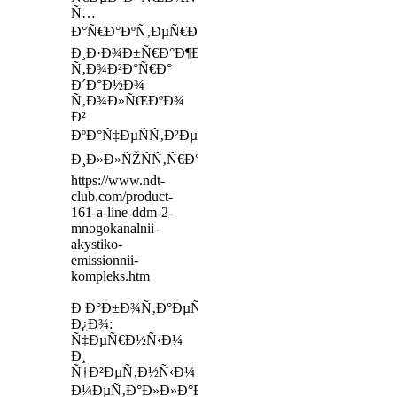
Ñ…
Ð°Ñ€Ð°ÐºÑ‚ÐµÑ€Ð¸ÑÑ‚Ð¸Ðº,
Ð¸Ð·Ð¾Ð±Ñ€Ð°Ð¶ÐµÐ½Ð¸Ðµ
Ñ‚Ð¾Ð²Ð°Ñ€Ð°
Ð´Ð°Ð½Ð¾
Ñ‚Ð¾Ð»ÑŒÐºÐ¾
Ð²
ÐºÐ°Ñ‡ÐµÑÑ‚Ð²Ðµ
Ð¸Ð»Ð»ÑŽÑÑ‚Ñ€Ð°Ñ†Ð¸Ð¸)
https://www.ndt-
club.com/product-
161-a-line-ddm-2-
mnogokanalnii-
akystiko-
emissionnii-
kompleks.htm
Ð Ð°Ð±Ð¾Ñ‚Ð°ÐµÑ‚
Ð¿Ð¾:
Ñ‡ÐµÑ€Ð½Ñ‹Ð¼
Ð¸
Ñ†Ð²ÐµÑ‚Ð½Ñ‹Ð¼
Ð¼ÐµÑ‚Ð°Ð»Ð»Ð°Ð¼Ð Ð°Ð±Ð¾Ñ‡Ð°Ñ