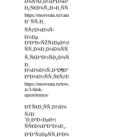
Ð¾Ñ†Ð¸Ð½ÐºÐ¾Ð²Ð°Ð½Ð½Ð¾Ð³Ð¾
Ð¿Ñ€Ð¾Ñ„Ð»Ð¸ÑÑ‚Ð°
https://mosvrata.ru/catalog/page/25/
Ð’ ÑÑ‚Ð¸
ÑÑƒÐ¼Ð¼Ñ‹
Ð½Ðµ
Ð²ÐºÐ»ÑŽÑ‡ÐµÐ½Ð°
ÑÑ‚Ð¾Ð¸Ð¼Ð¾ÑÑ‚ÑŒ
Ñ‚Ñ€Ð°Ð½ÑÐ¿Ð¾Ñ€Ñ‚Ð¸Ñ€Ð¾Ð²ÐºÐ¸
Ð¸
Ð¼Ð¾Ð½Ñ‚Ð°Ð¶Ð°
ÐºÐ¾Ð½ÑÑ‚Ñ€ÑƒÐºÑ†Ð¸Ð¹
https://mosvrata.ru/tovar/came-
zc3-blok-
upravleniya/
ÐŸÑ€Ð¸ÑÑ‚Ð½Ð¾
ÑƒÐ
´Ð¸Ð²Ð»ÐµÐ½
ÑÑ€Ð¾ÐºÐ°Ð¼Ð¸,
ÐºÐ°Ñ‡ÐµÑÑ‚Ð²Ð¾Ð¼