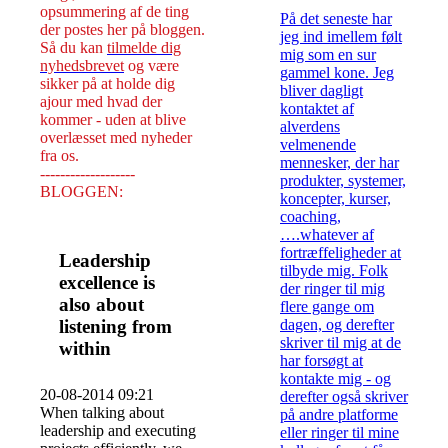
opsummering af de ting
På det seneste har
der postes her på bloggen.
jeg ind imellem følt
Så du kan
tilmelde dig
mig som en sur
nyhedsbrevet
og være
gammel kone. Jeg
sikker på at holde dig
bliver dagligt
ajour med hvad der
kontaktet af
kommer - uden at blive
alverdens
overlæsset med nyheder
velmenende
fra os.
mennesker, der har
-------------------
produkter, systemer,
BLOGGEN:
koncepter, kurser,
coaching,
….whatever af
fortræffeligheder at
Leadership
tilbyde mig. Folk
excellence is
der ringer til mig
also about
flere gange om
listening from
dagen, og derefter
skriver til mig at de
within
har forsøgt at
kontakte mig - og
20-08-2014 09:21
derefter også skriver
When talking about
på andre platforme
leadership and executing
eller ringer til mine