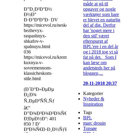
måde at gå til
opgaver og nogle
Ð”Ð¸Ð²Ð°Ð½
værktøjer som bare
Ð½Ð°
er blevet en naturlig
Ð·Ð°ÐºÐ°Ð· DV
del af dig. Derfor
https://micevol.ru/neskolko-
har 'noget mere i
bezhevyx-
den stil' været
raspashnyx-
efterspurgt af
shkafov-v-
BPL'ere i en del år
spalnuyu.html
og i 2018 tog vi så
036
fat på det. Som I
https://micevol.ru/kremovaya-
kan læse om
kuxnya-v-
andetsteds her på
sovremennom-
bloggen,...
klassicheskom-
stile.html
20-11-2018 20:37
(Ð´Ð°Ð»ÐµÐµ
Kategorier
Ð¿Ð¾
Nyheder &
Ñ‚ÐµÐºÑÑ‚Ñƒ
Inspiration
â€”
Tags
Ð”Ð¾Ð³Ð¾Ð²Ð¾Ñ€)
BPL
Ð¦ÐµÐ½Ð°: 401
marc drouin
850 ? Ð’
Topsøe
ÐºÐ¾Ñ€Ð·Ð¸Ð½ÑƒÐŸÐ¾Ð