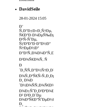
DavidSeile
28-01-2024 15:05
Ð’
Ñ‚Ð°Ð±Ð»Ð¸Ñ†Ðµ,
Ñ€Ð°Ð·Ð¼ÐµÑ‰ÐµÐ½Ð½Ð¾Ð¹
Ð²Ñ‹ÑˆÐµ,
ÑƒÐºÐ°Ð·Ð°Ð½Ð°
Ñ†ÐµÐ½Ð°
Ð°Ð²Ñ‚Ð¾Ð¼Ð°Ñ‚Ð¸Ñ‡ÐµÑÐºÐ¸Ñ…
Ð²Ð¾Ñ€Ð¾Ñ‚ Ñ
Ð
´Ð¸ÑÑ‚Ð°Ð½Ñ†Ð¸Ð¾Ð½Ð½Ñ‹Ð¼
Ð¾Ñ‚ÐºÑ€Ñ‹Ñ‚Ð¸ÐµÐ¼
Ð¸ Ð¾Ð
´Ð½Ð¾ÑÑ‚Ð¾Ñ€Ð¾Ð½Ð½ÐµÐ¹
Ð¾Ð±ÑˆÐ¸Ð²ÐºÐ¾Ð¹
Ð² Ð²Ð¸Ð´Ðµ
Ð¾ÐºÑ€Ð°ÑˆÐµÐ½Ð½Ð¾Ð³Ð¾
Ð¸