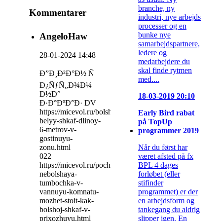
branche, ny
Kommentarer
industri, nye arbejds
processer og en
bunke nye
AngeloHaw
samarbejdspartnere,
ledere og
28-01-2024 14:48
medarbejdere du
skal finde rytmen
Ð”Ð¸Ð²Ð°Ð½ Ñ
med....
Ð¿ÑƒÑ„Ð¾Ð¼
Ð½Ð°
18-03-2019 20:10
Ð·Ð°ÐºÐ°Ð· DV
https://micevol.ru/bolshoy-
Early Bird rabat
belyy-shkaf-dlinoy-
på TopUp
6-metrov-v-
programmer 2019
gostinuyu-
Når du først har
zonu.html
været afsted på fx
022
BPL 4 dages
https://micevol.ru/pochemu-
forløbet (eller
nebolshaya-
stifinder
tumbochka-v-
programmet) er der
vannuyu-komnatu-
en arbejdsform og
mozhet-stoit-kak-
tankegang du aldrig
bolshoj-shkaf-v-
slipper igen. En
prixozhuyu.html