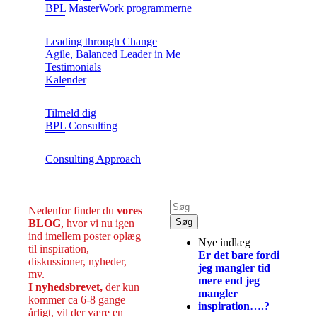
BPL MasterWork programmerne
Leading through Change
Agile, Balanced Leader in Me
Testimonials
Kalender
Tilmeld dig
BPL Consulting
Consulting Approach
Nedenfor finder du
vores
BLOG
, hvor vi nu igen
ind imellem poster oplæg
Nye indlæg
til inspiration,
Er det bare fordi
diskussioner, nyheder,
jeg mangler tid
mv.
mere end jeg
I nyhedsbrevet,
der kun
mangler
kommer ca 6-8 gange
inspiration….?
årligt, vil der være en