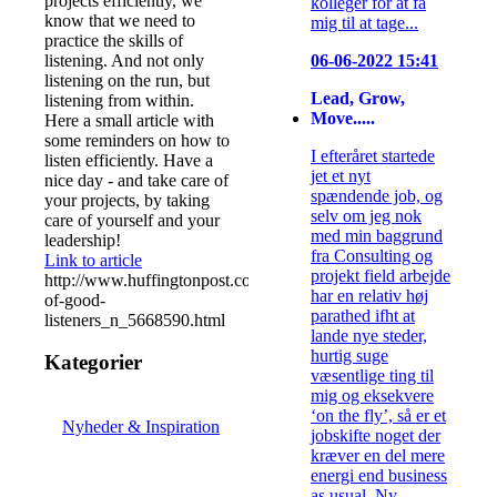
projects efficiently, we
kolleger for at få
know that we need to
mig til at tage...
practice the skills of
listening. And not only
06-06-2022 15:41
listening on the run, but
Lead, Grow,
listening from within.
Move.....
Here a small article with
some reminders on how to
I efteråret startede
listen efficiently. Have a
jet et nyt
nice day - and take care of
spændende job, og
your projects, by taking
selv om jeg nok
care of yourself and your
med min baggrund
leadership!
fra Consulting og
Link to article
projekt field arbejde
http://www.huffingtonpost.com/2014/08/14/habits-
har en relativ høj
of-good-
parathed ifht at
listeners_n_5668590.html
lande nye steder,
hurtig suge
Kategorier
væsentlige ting til
mig og eksekvere
‘on the fly’, så er et
Nyheder & Inspiration
jobskifte noget der
kræver en del mere
energi end business
as usual. Ny