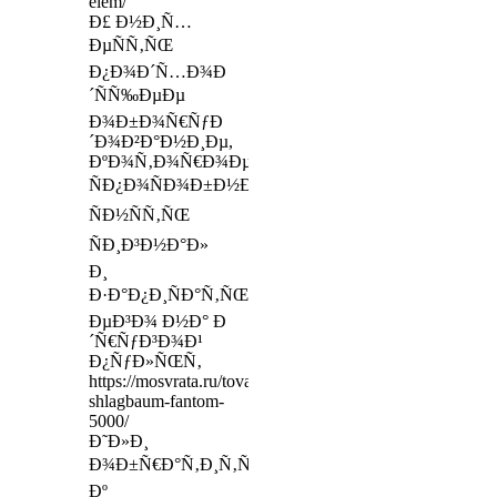
elem/
Ð£ Ð½Ð¸Ñ…
ÐµÑÑ‚ÑŒ
Ð¿Ð¾Ð´Ñ…Ð¾Ð
´ÑÑ‰ÐµÐµ
Ð¾Ð±Ð¾Ñ€ÑƒÐ
´Ð¾Ð²Ð°Ð½Ð¸Ðµ,
ÐºÐ¾Ñ‚Ð¾Ñ€Ð¾Ðµ
ÑÐ¿Ð¾ÑÐ¾Ð±Ð½Ð¾
ÑÐ½ÑÑ‚ÑŒ
ÑÐ¸Ð³Ð½Ð°Ð»
Ð¸
Ð·Ð°Ð¿Ð¸ÑÐ°Ñ‚ÑŒ
ÐµÐ³Ð¾ Ð½Ð° Ð
´Ñ€ÑƒÐ³Ð¾Ð¹
Ð¿ÑƒÐ»ÑŒÑ‚
https://mosvrata.ru/tovar/ruchnoj-
shlagbaum-fantom-
5000/
Ð˜Ð»Ð¸
Ð¾Ð±Ñ€Ð°Ñ‚Ð¸Ñ‚ÑŒÑÑ
Ðº