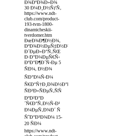
Ð¾ÐºÐ¾Ð»Ð¾
30 Ð¼Ð¸Ð½ÑƒÑ‚
https://www.ndt-
club.com/product-
193-tvm-1800-
dinamicheskii-
tverdomer.htm
ÐœÐ¾Ð¶Ð½Ð¾,
ÐºÐ¾Ð½ÐµÑ‡Ð½Ð¾,
Ð´ÐµÐ»Ð°Ñ‚ÑŒ
Ð·Ð°Ð¼ÐµÑ€Ñ‹
ÐºÐ°Ð¶Ð´Ñ‹Ðµ 5
ÑÐ¼, Ð½Ð¾
ÑÐ°Ð¼Ñ‹Ð¼
Ñ€Ð°Ñ†Ð¸Ð¾Ð½Ð°Ð»ÑŒÐ½Ñ‹Ð¼
ÑÐ²Ð»ÑÐµÑ‚ÑÑ
ÐºÐ²Ð°Ð
´Ñ€Ð°Ñ‚Ð½Ñ‹Ð¹
Ð¼ÐµÑ‚Ð¾Ð´ Ñ
ÑˆÐ°Ð³Ð¾Ð¼ 15-
20 ÑÐ¼
https://www.ndt-