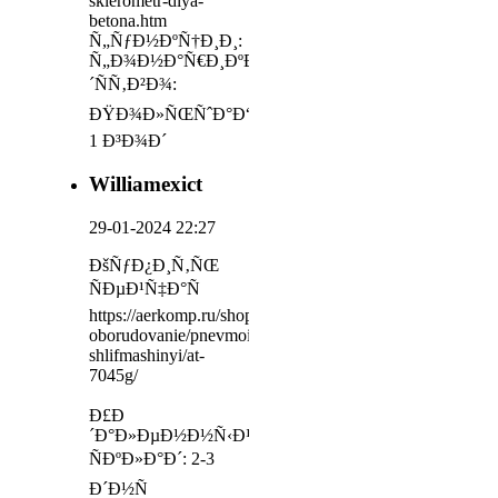
sklerometr-dlya-
betona.htm
Ñ„ÑƒÐ½ÐºÑ†Ð¸Ð¸:
Ñ„Ð¾Ð½Ð°Ñ€Ð¸ÐºÐŸÑ€Ð¾Ð¸Ð·Ð²Ð¾Ð
´ÑÑ‚Ð²Ð¾:
ÐŸÐ¾Ð»ÑŒÑˆÐ°Ð“Ð°Ñ€Ð°Ð½Ñ‚Ð¸Ñ:
1 Ð³Ð¾Ð´
Williamexict
29-01-2024 22:27
ÐšÑƒÐ¿Ð¸Ñ‚ÑŒ
ÑÐµÐ¹Ñ‡Ð°Ñ
https://aerkomp.ru/shop/kompressornoe-
oborudovanie/pnevmoinstrument/uglovyie-
shlifmashinyi/at-
7045g/
Ð£Ð
´Ð°Ð»ÐµÐ½Ð½Ñ‹Ð¹
ÑÐºÐ»Ð°Ð´: 2-3
Ð´Ð½Ñ