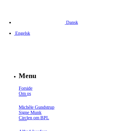
Dansk
Engelsk
Menu
Forside
Om os
Michèle Gundstrup
Signe Munk
Circlen om BPL