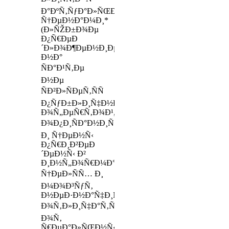
Ð°ÐºÑ‚ÑƒÐ°Ð»ÑŒÐ½Ñ‹Ð¼Ð¸
Ñ†ÐµÐ½Ð°Ð¼Ð¸*
(Ð»ÑŽÐ±Ð¾Ðµ
Ð¿Ñ€ÐµÐ
´Ð»Ð¾Ð¶ÐµÐ½Ð¸Ðµ
Ð½Ð°
ÑÐ°Ð¹Ñ‚Ðµ
Ð½Ðµ
ÑÐ²Ð»ÑÐµÑ‚ÑÑ
Ð¿ÑƒÐ±Ð»Ð¸Ñ‡Ð½Ð¾Ð¹
Ð¾Ñ„ÐµÑ€Ñ‚Ð¾Ð¹,
Ð¾Ð¿Ð¸ÑÐ°Ð½Ð¸Ñ
Ð¸ Ñ†ÐµÐ½Ñ‹
Ð¿Ñ€Ð¸Ð²ÐµÐ
´ÐµÐ½Ñ‹ Ð²
Ð¸Ð½Ñ„Ð¾Ñ€Ð¼Ð°Ñ†Ð¸Ð¾Ð½Ð½Ñ‹Ñ…
Ñ†ÐµÐ»ÑÑ… Ð¸
Ð¼Ð¾Ð³ÑƒÑ‚
Ð½ÐµÐ·Ð½Ð°Ñ‡Ð¸Ñ‚ÐµÐ»ÑŒÐ½Ð¾
Ð¾Ñ‚Ð»Ð¸Ñ‡Ð°Ñ‚ÑŒÑÑ
Ð¾Ñ‚
Ñ€ÐµÐ°Ð»ÑŒÐ½Ñ‹Ñ…