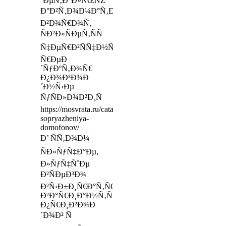
´ÐµÑ‚Ð°Ð»ÑŒÑŽ
Ð°Ð²Ñ‚Ð¾Ð¼Ð°Ñ‚Ð¸Ñ‡ÐµÑÐºÐ¸Ñ…
Ð²Ð¾Ñ€Ð¾Ñ‚
ÑÐ²Ð»ÑÐµÑ‚ÑÑ
Ñ‡ÐµÑ€Ð²ÑÑ‡Ð½Ñ‹Ð¹
Ñ€ÐµÐ
´ÑƒÐºÑ‚Ð¾Ñ€
Ð¿Ð¾Ð³Ð¾Ð
´Ð½Ñ‹Ðµ
ÑƒÑÐ»Ð¾Ð²Ð¸Ñ
https://mosvrata.ru/catalog/videodomofon/moduli-
sopryazheniya-
domofonov/
Ð’ ÑÑ‚Ð¾Ð¼
ÑÐ»ÑƒÑ‡Ð°Ðµ,
Ð»ÑƒÑ‡ÑˆÐµ
Ð²ÑÐµÐ³Ð¾
Ð²Ñ‹Ð±Ð¸Ñ€Ð°Ñ‚ÑŒ
Ð²Ð°Ñ€Ð¸Ð°Ð½Ñ‚Ñ‹
Ð¿Ñ€Ð¸Ð²Ð¾Ð
´Ð¾Ð² Ñ