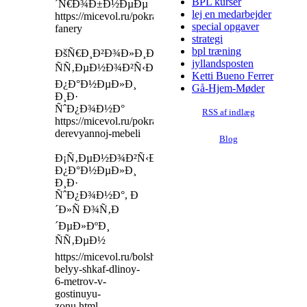
BPL kurser
´Ñ€Ð¾Ð±Ð½ÐµÐµ
lej en medarbejder
https://micevol.ru/pokraska/pokraska-
special opgaver
fanery
strategi
bpl træning
ÐšÑ€Ð¸Ð²Ð¾Ð»Ð¸Ð½ÐµÐ¹Ð½Ñ‹Ðµ
jyllandsposten
ÑÑ‚ÐµÐ½Ð¾Ð²Ñ‹Ðµ
Ketti Bueno Ferrer
Ð¿Ð°Ð½ÐµÐ»Ð¸
Gå-Hjem-Møder
Ð¸Ð·
ÑˆÐ¿Ð¾Ð½Ð°
RSS af indlæg
https://micevol.ru/pokraska/pokraska-
derevyannoj-mebeli
Blog
Ð¡Ñ‚ÐµÐ½Ð¾Ð²Ñ‹Ðµ
Ð¿Ð°Ð½ÐµÐ»Ð¸
Ð¸Ð·
ÑˆÐ¿Ð¾Ð½Ð°, Ð
´Ð»Ñ Ð¾Ñ‚Ð
´ÐµÐ»ÐºÐ¸
ÑÑ‚ÐµÐ½
https://micevol.ru/bolshoy-
belyy-shkaf-dlinoy-
6-metrov-v-
gostinuyu-
zonu.html