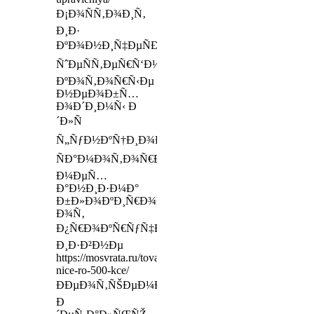
Ð¡Ð¾ÑÑ‚Ð¾Ð¸Ñ‚
Ð¸Ð·
ÐºÐ¾Ð½Ð¸Ñ‡ÐµÑÐºÐ¸Ñ…
ÑˆÐµÑÑ‚ÐµÑ€Ñ‘Ð½Ð¾Ðº,
ÐºÐ¾Ñ‚Ð¾Ñ€Ñ‹Ðµ
Ð½ÐµÐ¾Ð±Ñ…
Ð¾Ð´Ð¸Ð¼Ñ‹ Ð
´Ð»Ñ
Ñ„ÑƒÐ½ÐºÑ†Ð¸Ð¾Ð½Ð¸Ñ€Ð¾Ð²Ð°Ð½Ð¸Ñ
ÑÐ°Ð¼Ð¾Ñ‚Ð¾Ñ€Ð¼Ð¾Ð·ÑÑ‰ÐµÐ³Ð¾
Ð¼ÐµÑ…
Ð°Ð½Ð¸Ð·Ð¼Ð°
Ð±Ð»Ð¾ÐºÐ¸Ñ€Ð¾Ð²ÐºÐ¸
Ð¾Ñ‚
Ð¿Ñ€Ð¾ÐºÑ€ÑƒÑ‡Ð¸Ð²Ð°Ð½Ð¸Ñ
Ð¸Ð·Ð²Ð½Ðµ
https://mosvrata.ru/tovar/privod-
nice-ro-500-kce/
ÐÐµÐ¾Ñ‚ÑŠÐµÐ¼Ð»ÐµÐ¼Ð¾Ð¹
Ð