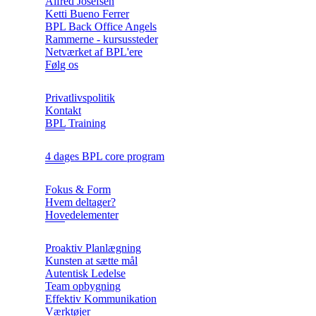
Alfred Josefsen
Ketti Bueno Ferrer
BPL Back Office Angels
Rammerne - kursussteder
Netværket af BPL'ere
Følg os
Privatlivspolitik
Kontakt
BPL Training
4 dages BPL core program
Fokus & Form
Hvem deltager?
Hovedelementer
Proaktiv Planlægning
Kunsten at sætte mål
Autentisk Ledelse
Team opbygning
Effektiv Kommunikation
Værktøjer