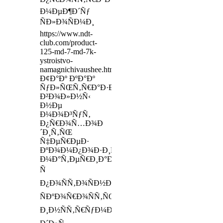
Ð¼ÐµÐ¶Ð´Ñƒ
ÑÐ»Ð¾ÑÐ¼Ð¸
https://www.ndt-
club.com/product-
125-md-7-md-7k-
ystroistvo-
namagnichivaushee.htm
Ð¢Ð°Ðº ÐºÐ°Ðº
ÑƒÐ»ÑŒÑ‚Ñ€Ð°Ð·Ð²ÑƒÐºÐ¾Ð²Ñ‹Ðµ
Ð²Ð¾Ð»Ð½Ñ‹
Ð½Ðµ
Ð¼Ð¾Ð³ÑƒÑ‚
Ð¿Ñ€Ð¾Ñ…Ð¾Ð
´Ð¸Ñ‚ÑŒ
Ñ‡ÐµÑ€ÐµÐ·
ÐºÐ¾Ð¼Ð¿Ð¾Ð·Ð¸Ñ‚Ð½Ñ‹Ðµ
Ð¼Ð°Ñ‚ÐµÑ€Ð¸Ð°Ð»Ñ‹
Ñ
Ð¿Ð¾ÑÑ‚Ð¾ÑÐ½Ð½Ð¾Ð¹
ÑÐºÐ¾Ñ€Ð¾ÑÑ‚ÑŒÑŽ,
Ð¸Ð½ÑÑ‚Ñ€ÑƒÐ¼ÐµÐ½Ñ‚Ñ‹