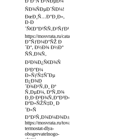
Ð’Ð°Ñ Ð²ÑÐµÐ¼
ÑÐ¾ÑÐµÐ´ÑÐ¼!
ÐœÐ¸Ñ…Ð°Ð¸Ð»,
Ð·Ð
´Ñ€Ð°Ð²ÑÑ‚Ð²ÑƒÐ¹Ñ‚Ðµ
https://mosvrata.ru/catalog/page/28/
Ð”ÑƒÐ¼Ð°ÑŽ Ð
´Ð°, Ð½Ð¾ Ð½Ð°
ÑÑ‚Ð¾Ñ‚
Ð²Ð¾Ð¿Ñ€Ð¾Ñ
Ð²Ð°Ð¼
Ð»ÑƒÑ‡ÑˆÐµ
Ð¿Ð¾Ð
´Ð¾Ð¹Ñ‚Ð¸ Ðº
Ñ‚ÐµÐ¼, ÐºÑ‚Ð¾
Ð¸Ð·Ð³Ð¾Ñ‚Ð°Ð²Ð»Ð¸Ð²Ð°ÐµÑ‚
ÐºÐ»ÑŽÑ‡Ð¸ Ð
´Ð»Ñ
Ð°Ð²Ñ‚Ð¾Ð¼Ð¾Ð±Ð¸Ð»ÐµÐ¹
https://mosvrata.ru/tovar/nice-
termostat-dlya-
obogrevatelnogo-