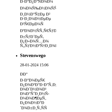
Ð·Ð°Ð¿Ð°ÑÐ¾Ð¼
Ð¼Ð¾Ñ‰Ð½Ð¾ÑÑ‚Ð¸,
Ð¸Ð½Ð°Ñ‡Ðµ Ð²
Ð·Ð¸Ð¼Ð½ÐµÐµ
Ð²Ñ€ÐµÐ¼Ñ
ÐºÐ¾Ð½ÑÑ‚Ñ€ÑƒÐºÑ†Ð¸Ñ
Ð±ÑƒÐ´ÐµÑ‚
Ð¿Ð»Ð¾Ñ…Ð¾
Ñ„ÑƒÐ½ÐºÑ†Ð¸Ð¾Ð½Ð¸Ñ€Ð¾Ð²Ð°Ñ‚
Stevenswego
28-01-2024 15:06
ÐÐ°
Ð·Ð°Ð¼ÐµÑ€
Ð¿Ð¾ÐºÐ°Ð·Ð°Ñ‚ÐµÐ»ÐµÐ¹
Ð¾Ð´Ð½Ð¾Ð¹
Ð¼Ð°ÑˆÐ¸Ð½Ñ‹
Ð¼Ð¾Ð¶ÐµÑ‚
Ð¿Ð¾Ð½Ð°Ð
´Ð¾Ð±Ð¸Ñ‚ÑÑ