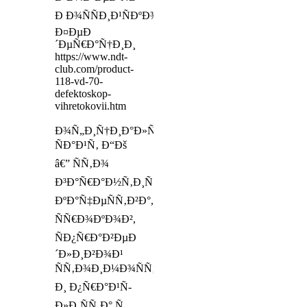
Ð Ð¾ÑÑÐ¸Ð¹ÑÐºÐ¾Ð¹
Ð¤ÐµÐ
´ÐµÑ€Ð°Ñ†Ð¸Ð¸
https://www.ndt-
club.com/product-
118-vd-70-
defektoskop-
vihretokovii.htm
Ð¾Ñ„Ð¸Ñ†Ð¸Ð°Ð»ÑŒÐ½Ñ‹Ð¹
ÑÐ°Ð¹Ñ‚ Ð“Ðš
â€” ÑÑ‚Ð¾
Ð³Ð°Ñ€Ð°Ð½Ñ‚Ð¸Ñ
ÐºÐ°Ñ‡ÐµÑÑ‚Ð²Ð°,
ÑÑ€Ð¾ÐºÐ¾Ð²,
ÑÐ¿Ñ€Ð°Ð²ÐµÐ
´Ð»Ð¸Ð²Ð¾Ð¹
ÑÑ‚Ð¾Ð¸Ð¼Ð¾ÑÑ‚Ð¸
Ð¸ Ð¿Ñ€Ð°Ð¹Ñ-
Ð»Ð¸ÑÑ‚Ð° Ñ