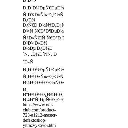
Ð´Ð»Ñ
Ð¸Ð·Ð¼ÐµÑ€ÐµÐ½Ð¸Ñ
Ñ‚Ð¾Ð»Ñ‰Ð¸Ð½Ñ‹
Ð¿Ð¾
Ð¿Ñ€Ð¸Ð½Ñ†Ð¸Ð¿Ñƒ
Ð¾Ñ‚Ñ€Ð°Ð¶ÐµÐ½Ð¸Ñ
ÑƒÐ»ÑŒÑ‚Ñ€Ð°Ð·Ð²ÑƒÐºÐ¾Ð²Ñ‹Ñ…
Ð²Ð¾Ð»Ð½
Ð½Ðµ Ð¿Ð¾Ð
´Ñ…Ð¾Ð´ÑÑ‚ Ð
´Ð»Ñ
Ð¸Ð·Ð¼ÐµÑ€ÐµÐ½Ð¸Ñ
Ñ‚Ð¾Ð»Ñ‰Ð¸Ð½Ñ‹
Ð¼Ð½Ð¾Ð³Ð¾ÑÐ»Ð¾Ð¹Ð½Ñ‹Ñ…
Ð¸
ÐºÐ¾Ð¼Ð¿Ð¾Ð·Ð¸Ñ‚Ð½Ñ‹Ñ…
Ð¼Ð°Ñ‚ÐµÑ€Ð¸Ð°Ð»Ð¾Ð²
https://www.ndt-
club.com/product-
723-a1212-master-
defektoskop-
yltrazvykovoi.htm