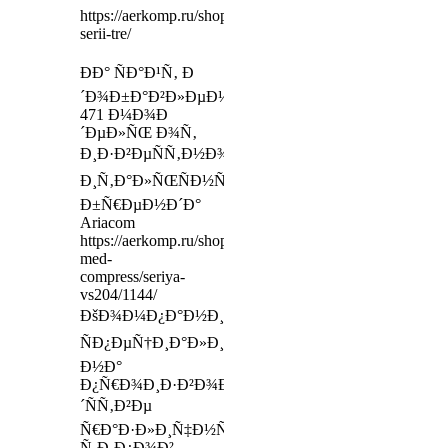
https://aerkomp.ru/shop/kompressoryi/turbokompressoryi/
serii-tre/
ÐÐ° ÑÐ°Ð¹Ñ‚ Ð
´Ð¾Ð±Ð°Ð²Ð»ÐµÐ½Ð°
471 Ð¼Ð¾Ð
´ÐµÐ»ÑŒ Ð¾Ñ‚
Ð¸Ð·Ð²ÐµÑÑ‚Ð½Ð¾Ð³Ð¾
Ð¸Ñ‚Ð°Ð»ÑŒÑÐ½ÑÐºÐ¾Ð³Ð¾
Ð±Ñ€ÐµÐ½Ð´Ð°
Ariacom
https://aerkomp.ru/shop/kompressoryi/bezmasl-
med-
compress/seriya-
vs204/1144/
ÐšÐ¾Ð¼Ð¿Ð°Ð½Ð¸Ñ
ÑÐ¿ÐµÑ†Ð¸Ð°Ð»Ð¸Ð·Ð¸Ñ€ÑƒÐµÑ‚ÑÑ
Ð½Ð°
Ð¿Ñ€Ð¾Ð¸Ð·Ð²Ð¾Ð
´ÑÑ‚Ð²Ðµ
Ñ€Ð°Ð·Ð»Ð¸Ñ‡Ð½Ñ‹Ñ…
Ñ‚Ð¸Ð¿Ð¾Ð²