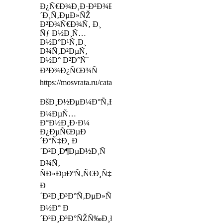
Ð¿Ñ€Ð¾Ð¸Ð·Ð²Ð¾Ð
´Ð¸Ñ‚ÐµÐ»ÑŽ
Ð²Ð¾Ñ€Ð¾Ñ‚ Ð¸
Ñƒ Ð½Ð¸Ñ…
Ð½Ð°Ð¹Ñ‚Ð¸
Ð¾Ñ‚Ð²ÐµÑ‚
Ð½Ð° Ð²Ð°Ñˆ
Ð²Ð¾Ð¿Ñ€Ð¾Ñ
https://mosvrata.ru/catalog/pulty/page/10/
ÐšÐ¸Ð½ÐµÐ¼Ð°Ñ‚Ð¸Ñ‡ÐµÑÐºÐ¸Ð¹
Ð¼ÐµÑ…
Ð°Ð½Ð¸Ð·Ð¼
Ð¿ÐµÑ€ÐµÐ
´Ð°Ñ‡Ð¸ Ð
´Ð²Ð¸Ð¶ÐµÐ½Ð¸Ñ
Ð¾Ñ‚
ÑÐ»ÐµÐºÑ‚Ñ€Ð¸Ñ‡ÐµÑÐºÐ¾Ð³Ð¾
Ð
´Ð²Ð¸Ð³Ð°Ñ‚ÐµÐ»Ñ
Ð½Ð° Ð
´Ð²Ð¸Ð³Ð°ÑŽÑ‰Ð¸ÐµÑÑ