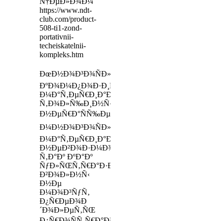
Ñ†ÐµÐ»Ð¾Ð¼
https://www.ndt-
club.com/product-
508-ti1-zond-
portativnii-
techeiskatelnii-
kompleks.htm
ÐœÐ½Ð¾Ð³Ð¾ÑÐ»Ð¾Ð¹Ð½Ñ‹Ð¹,
ÐºÐ¾Ð¼Ð¿Ð¾Ð·Ð¸Ñ‚Ð½Ñ‹Ð¹
Ð¼Ð°Ñ‚ÐµÑ€Ð¸Ð°Ð»:Â Ð¸Ð·Ð¼ÐµÑ€ÐµÐ½Ð¸Ðµ
Ñ‚Ð¾Ð»Ñ‰Ð¸Ð½Ñ‹
Ð½ÐµÑ€Ð°ÑÑ‰ÐµÐ¿Ð»ÐµÐ½Ð½Ñ‹Ñ…
Ð¼Ð½Ð¾Ð³Ð¾ÑÐ»Ð¾Ð¹Ð½Ñ‹Ñ…
Ð¼Ð°Ñ‚ÐµÑ€Ð¸Ð°Ð»Ð¾Ð²
Ð½ÐµÐ²Ð¾Ð·Ð¼Ð¾Ð¶Ð½Ð¾,
Ñ‚Ð°Ðº ÐºÐ°Ðº
ÑƒÐ»ÑŒÑ‚Ñ€Ð°Ð·Ð²ÑƒÐºÐ¾Ð²Ñ‹Ðµ
Ð²Ð¾Ð»Ð½Ñ‹
Ð½Ðµ
Ð¼Ð¾Ð³ÑƒÑ‚
Ð¿Ñ€ÐµÐ¾Ð
´Ð¾Ð»ÐµÑ‚ÑŒ
Ð¿Ñ€Ð¾ÑÑ‚Ñ€Ð°Ð½ÑÑ‚Ð²Ð¾