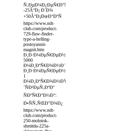
Ñ‚ÐµÐ¼Ð¿ÐµÑ€Ð°Ñ‚ÑƒÑ€Ð°:
-25Â°Ð¡ Ð´Ð¾
+50Â°Ð¡ÐœÐ°ÐºÑ
https://www.ndt-
club.com/product-
729-flaw-finder-
type-a-helling-
postoyannii-
magnit.htm
Ð¸Ð·Ð¼ÐµÑ€ÐµÐ½Ð¸Ðµ:
5000
Ð¼Ð¸ÐºÑ€Ð¾Ð½Ð¨Ð°Ð³
Ð¸Ð·Ð¼ÐµÑ€ÐµÐ½Ð¸Ð¹:
1
Ð¼Ð¸ÐºÑ€Ð¾Ð½ÐŸÐ¾Ð
´ÑÐ²ÐµÑ‚ÐºÐ°
ÑÐºÑ€Ð°Ð½Ð°:
Ð•ÑÑ‚ÑŒÐ”Ð¾Ð¿
https://www.ndt-
club.com/product-
250-molotok-
shmitda-225a-