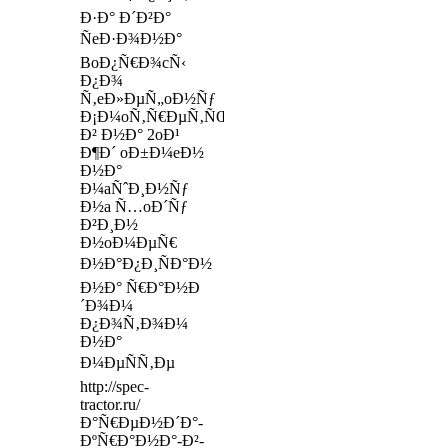
Ð·Ð° Ð´Ð²Ð°
ÑeÐ·Ð¾Ð½Ð°
BoÐ¿Ñ€Ð¾cÑ‹
Ð¿Ð¾
Ñ‚eÐ»ÐµÑ„oÐ½Ñƒ
Ð¡Ð¼oÑ‚Ñ€ÐµÑ‚ÑŒ
Ð² Ð½Ð° 2oÐ¹
Ð¶Ð´ oÐ±Ð¼eÐ½
Ð½Ð°
Ð¼aÑˆÐ¸Ð½Ñƒ
Ð½a Ñ…oÐ´Ñƒ
Ð²Ð¸Ð½
Ð½oÐ¼ÐµÑ€
Ð½Ð°Ð¿Ð¸ÑÐ°Ð½
Ð½Ð° Ñ€Ð°Ð½Ð
´Ð¾Ð¼
Ð¿Ð¾Ñ‚Ð¾Ð¼
Ð½Ð°
Ð¼ÐµÑÑ‚Ðµ
http://spec-
tractor.ru/
Ð°Ñ€ÐµÐ½Ð´Ð°-
ÐºÑ€Ð°Ð½Ð°-Ð²-