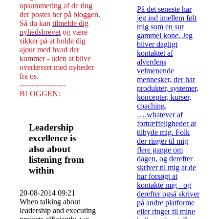
opsummering af de ting
På det seneste har
der postes her på bloggen.
jeg ind imellem følt
Så du kan
tilmelde dig
mig som en sur
nyhedsbrevet
og være
gammel kone. Jeg
sikker på at holde dig
bliver dagligt
ajour med hvad der
kontaktet af
kommer - uden at blive
alverdens
overlæsset med nyheder
velmenende
fra os.
mennesker, der har
-------------------
produkter, systemer,
BLOGGEN:
koncepter, kurser,
coaching,
….whatever af
fortræffeligheder at
Leadership
tilbyde mig. Folk
excellence is
der ringer til mig
also about
flere gange om
listening from
dagen, og derefter
skriver til mig at de
within
har forsøgt at
kontakte mig - og
20-08-2014 09:21
derefter også skriver
When talking about
på andre platforme
leadership and executing
eller ringer til mine