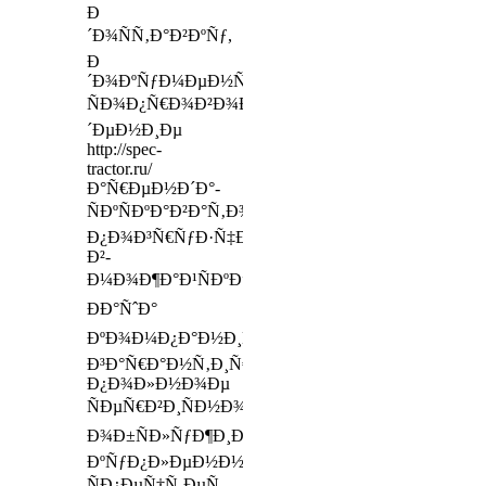
Ð
´Ð¾ÑÑ‚Ð°Ð²ÐºÑƒ,
Ð
´Ð¾ÐºÑƒÐ¼ÐµÐ½Ñ‚Ð°Ð»ÑŒÐ½Ð¾Ðµ
ÑÐ¾Ð¿Ñ€Ð¾Ð²Ð¾Ð¶Ð
´ÐµÐ½Ð¸Ðµ
http://spec-
tractor.ru/
Ð°Ñ€ÐµÐ½Ð´Ð°-
ÑÐºÑÐºÐ°Ð²Ð°Ñ‚Ð¾Ñ€Ð°-
Ð¿Ð¾Ð³Ñ€ÑƒÐ·Ñ‡Ð¸ÐºÐ°-
Ð²-
Ð¼Ð¾Ð¶Ð°Ð¹ÑÐºÐµ.html
ÐÐ°ÑˆÐ°
ÐºÐ¾Ð¼Ð¿Ð°Ð½Ð¸Ñ
Ð³Ð°Ñ€Ð°Ð½Ñ‚Ð¸Ñ€ÑƒÐµÑ‚
Ð¿Ð¾Ð»Ð½Ð¾Ðµ
ÑÐµÑ€Ð²Ð¸ÑÐ½Ð¾Ðµ
Ð¾Ð±ÑÐ»ÑƒÐ¶Ð¸Ð²Ð°Ð½Ð¸Ðµ
ÐºÑƒÐ¿Ð»ÐµÐ½Ð½Ð¾Ð¹
ÑÐ¿ÐµÑ†Ñ‚ÐµÑ…