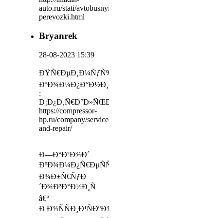
auto.ru/stati/avtobusnyie-
perevozki.html
Bryanrek
28-08-2023 15:39
ÐŸÑ€ÐµÐ¸Ð¼ÑƒÑ‰ÐµÑÑ‚Ð²Ð°
ÐºÐ¾Ð¼Ð¿Ð°Ð½Ð¸Ð¸
:
Ð¡Ð¿Ð¸Ñ€Ð°Ð»ÑŒÐ½Ñ‹Ðµ
https://compressor-
hp.ru/company/service-
and-repair/
Ð—Ð°Ð²Ð¾Ð´
ÐºÐ¾Ð¼Ð¿Ñ€ÐµÑÑÐ¾Ñ€Ð½Ð¾Ð³Ð¾
Ð¾Ð±Ñ€ÑƒÐ
´Ð¾Ð²Ð°Ð½Ð¸Ñ
â€“
Ð Ð¾ÑÑÐ¸Ð¹ÑÐºÐ¾Ðµ