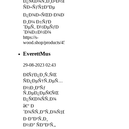
Ð¿Ñ€Ð¾Ñ‚Ð¸Ð²Ð½Ð¾Ð¼
ÑÐ»ÑƒÑ‡Ð°Ðµ
Ð¿Ð¾Ð»ÑŒÐ·Ð¾Ð²Ð°Ñ‚ÑŒÑÑ
Ð¸Ð¼ Ð±ÑƒÐ
´ÐµÑ‚ Ð½ÐµÑƒÐ
´Ð¾Ð±Ð½Ð¾
https://s-
wood.shop/products/45128938
EverettMus
29-08-2023 02:43
ÐšÑƒÐ¿Ð¸Ñ‚ÑŒ
ÑÐ¿ÐµÑ†Ñ‚ÐµÑ…
Ð½Ð¸ÐºÑƒ
Ñ‚ÐµÐ¿ÐµÑ€ÑŒ
Ð¿Ñ€Ð¾ÑÑ‚Ð¾
â€“ Ð
´Ð¾ÑÑ‚Ð°Ñ‚Ð¾Ñ‡Ð½Ð¾
Ð·Ð°Ð¹Ñ‚Ð¸
Ð½Ð° ÑÐ°Ð¹Ñ‚,