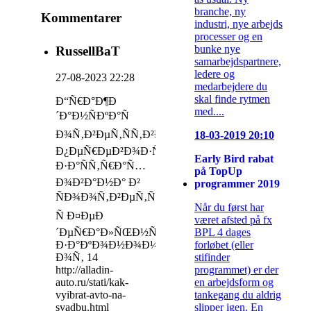
branche, ny
Kommentarer
industri, nye arbejds
processer og en
bunke nye
RussellBaT
samarbejdspartnere,
ledere og
27-08-2023 22:28
medarbejdere du
skal finde rytmen
Ð“Ñ€Ð°Ð¶Ð
med....
´Ð°Ð½ÑÐºÐ°Ñ
Ð¾Ñ‚Ð²ÐµÑ‚ÑÑ‚Ð²ÐµÐ½Ð½Ð¾ÑÑ‚ÑŒ
18-03-2019 20:10
Ð¿ÐµÑ€ÐµÐ²Ð¾Ð·Ñ‡Ð¸ÐºÐ°
Early Bird rabat
Ð·Ð°ÑÑ‚Ñ€Ð°Ñ…
på TopUp
Ð¾Ð²Ð°Ð½Ð° Ð²
programmer 2019
ÑÐ¾Ð¾Ñ‚Ð²ÐµÑ‚ÑÑ‚Ð²Ð¸Ð¸
Når du først har
Ñ Ð¤ÐµÐ
været afsted på fx
BPL 4 dages
´ÐµÑ€Ð°Ð»ÑŒÐ½Ñ‹Ð¼
forløbet (eller
Ð·Ð°ÐºÐ¾Ð½Ð¾Ð¼
stifinder
Ð¾Ñ‚ 14
programmet) er der
http://alladin-
en arbejdsform og
auto.ru/stati/kak-
tankegang du aldrig
vyibrat-avto-na-
slipper igen. En
svadbu.html