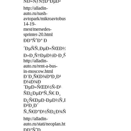
ÑÐ»ÑƒÑ‡Ð°ÐµÐ²
http://alladin-
auto.ru/nash-
avtopark/mikroavtobusyi-
14-19-
mest/mersedes-
sprinter-20.html
ÐÐ°ÑˆÐ° Ð
´ÐµÑÑ‚ÐµÐ»ÑŒÐ½Ð¾ÑÑ‚ÑŒ
Ð»Ð¸Ñ†ÐµÐ½Ð·Ð¸Ñ€Ð¾Ð²Ð°Ð½Ð°
http://alladin-
auto.ru/rent-a-bus-
in-moscow.html
Ð¨Ð¸Ñ€Ð¾ÐºÐ¸Ð¹
Ð¼Ð¾Ð
´ÐµÐ»ÑŒÐ½Ñ‹Ð¹
ÑÐ¿ÐµÐºÑ‚Ñ€ Ð¸
Ð¿Ñ€ÐµÐ·ÐµÐ½Ñ‚Ð°Ð±ÐµÐ»ÑŒÐ½Ñ‹Ð¹
Ð²Ð¸Ð´
Ñ‚Ñ€Ð°Ð½ÑÐ¿Ð¾Ñ€Ñ‚Ð°
http://alladin-
auto.ru/stati/neoplan.html
ÐÐ°ÑˆÐ¸