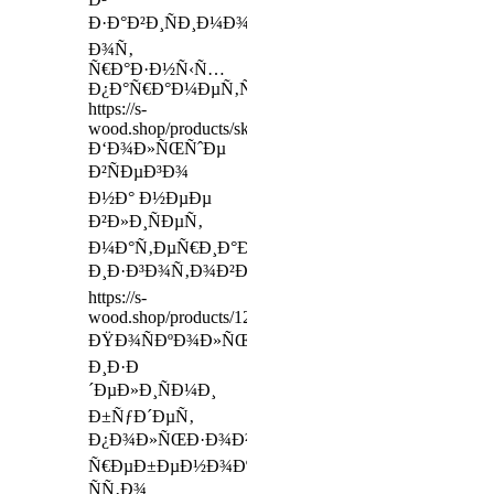
Ð·Ð°Ð²Ð¸ÑÐ¸Ð¼Ð¾ÑÑ‚Ð¸
Ð¾Ñ‚
Ñ€Ð°Ð·Ð½Ñ‹Ñ…
Ð¿Ð°Ñ€Ð°Ð¼ÐµÑ‚Ñ€Ð¾Ð²
https://s-
wood.shop/products/skalodrom
Ð‘Ð¾Ð»ÑŒÑˆÐµ
Ð²ÑÐµÐ³Ð¾
Ð½Ð° Ð½ÐµÐµ
Ð²Ð»Ð¸ÑÐµÑ‚
Ð¼Ð°Ñ‚ÐµÑ€Ð¸Ð°Ð»
Ð¸Ð·Ð³Ð¾Ñ‚Ð¾Ð²Ð»ÐµÐ½Ð¸Ñ
https://s-
wood.shop/products/12652945
ÐŸÐ¾ÑÐºÐ¾Ð»ÑŒÐºÑƒ
Ð¸Ð·Ð
´ÐµÐ»Ð¸ÑÐ¼Ð¸
Ð±ÑƒÐ´ÐµÑ‚
Ð¿Ð¾Ð»ÑŒÐ·Ð¾Ð²Ð°Ñ‚ÑŒÑÑ
Ñ€ÐµÐ±ÐµÐ½Ð¾Ðº,
ÑÑ‚Ð¾