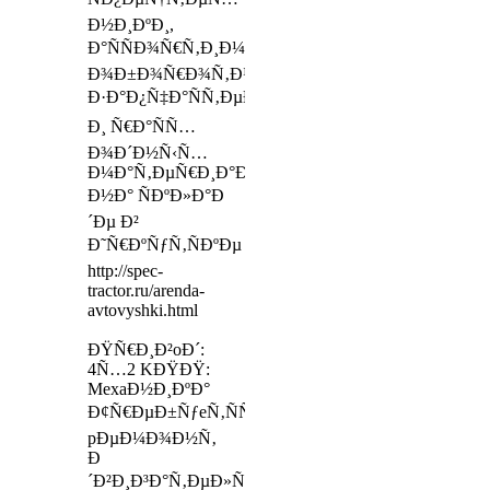
Ð½Ð¸ÐºÐ¸,
Ð°ÑÑÐ¾Ñ€Ñ‚Ð¸Ð¼ÐµÐ½Ñ‚
Ð¾Ð±Ð¾Ñ€Ð¾Ñ‚Ð½Ñ‹Ñ…
Ð·Ð°Ð¿Ñ‡Ð°ÑÑ‚ÐµÐ¹
Ð¸ Ñ€Ð°ÑÑ…
Ð¾Ð´Ð½Ñ‹Ñ…
Ð¼Ð°Ñ‚ÐµÑ€Ð¸Ð°Ð»Ð¾Ð²
Ð½Ð° ÑÐºÐ»Ð°Ð
´Ðµ Ð²
Ð˜Ñ€ÐºÑƒÑ‚ÑÐºÐµ
http://spec-
tractor.ru/arenda-
avtovyshki.html
ÐŸÑ€Ð¸Ð²oÐ´:
4Ñ…2 KÐŸÐŸ:
MexaÐ½Ð¸ÐºÐ°
Ð¢Ñ€ÐµÐ±ÑƒeÑ‚ÑÑ
pÐµÐ¼Ð¾Ð½Ñ‚
Ð
´Ð²Ð¸Ð³Ð°Ñ‚ÐµÐ»Ñ