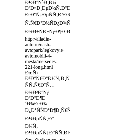
Ð½Ð°ÑˆÐ¸Ð¼
ÐºÐ»Ð¸ÐµÐ½Ñ‚Ð°Ð¼
ÐºÐ°Ñ‡ÐµÑÑ‚Ð²Ð¾
Ñ‚Ñ€Ð°Ð½ÑÐ¿Ð¾Ñ€Ñ‚Ð½Ð¾Ð³Ð¾
Ð¾Ð±ÑÐ»ÑƒÐ¶Ð¸Ð²Ð°Ð½Ð¸Ñ
http://alladin-
auto.ru/nash-
avtopark/legkovyie-
avtomobili-4-
mesta/mersedes-
221-long.html
ÐœÑ‹
Ð³Ð°Ñ€Ð°Ð½Ñ‚Ð¸Ñ€ÑƒÐµÐ¼
ÑÑ‚Ñ€Ð°Ñ…
Ð¾Ð²ÐºÑƒ
ÐºÐ°Ð¶Ð
´Ð¾Ð³Ð¾
Ð¿Ð°ÑÑÐ°Ð¶Ð¸Ñ€ÑÐºÐ¾Ð³Ð¾
Ð¼ÐµÑÑ‚Ð°
Ð¾Ñ‚
Ð½ÐµÑÑ‡Ð°ÑÑ‚Ð½Ñ‹Ñ…