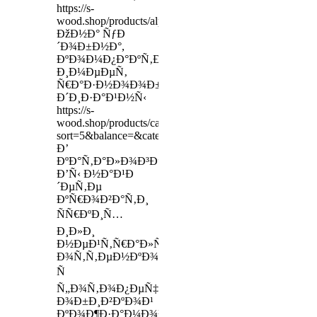
https://s-
wood.shop/products/alpinist
ÐžÐ½Ð° ÑƒÐ
´Ð¾Ð±Ð½Ð°,
ÐºÐ¾Ð¼Ð¿Ð°ÐºÑ‚Ð½Ð°,
Ð¸Ð¼ÐµÐµÑ‚
Ñ€Ð°Ð·Ð½Ð¾Ð¾Ð±Ñ€Ð°Ð·Ð½Ñ‹Ðµ
Ð´Ð¸Ð·Ð°Ð¹Ð½Ñ‹
https://s-
wood.shop/products/category/dsk?
sort=5&balance=&categoryId=485024&min_cost=&max_
Ð’
ÐºÐ°Ñ‚Ð°Ð»Ð¾Ð³Ðµ
Ð’Ñ‹ Ð½Ð°Ð¹Ð
´ÐµÑ‚Ðµ
ÐºÑ€Ð¾Ð²Ð°Ñ‚Ð¸
ÑÑ€ÐºÐ¸Ñ…
Ð¸Ð»Ð¸
Ð½ÐµÐ¹Ñ‚Ñ€Ð°Ð»ÑŒÐ½Ñ‹Ñ…
Ð¾Ñ‚Ñ‚ÐµÐ½ÐºÐ¾Ð²,
Ñ
Ñ„Ð¾Ñ‚Ð¾Ð¿ÐµÑ‡Ð°Ñ‚ÑŒÑŽ,
Ð¾Ð±Ð¸Ð²ÐºÐ¾Ð¹
ÐºÐ¾Ð¶Ð·Ð°Ð¼Ð¾Ð¼