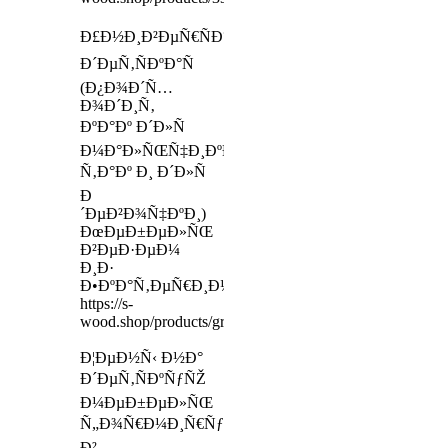
Ð£Ð½Ð¸Ð²ÐµÑ€ÑÐ°Ð»ÑŒÐ½Ð°Ñ
Ð´ÐµÑ‚ÑÐºÐ°Ñ
(Ð¿Ð¾Ð´Ñ…
Ð¾Ð´Ð¸Ñ‚
ÐºÐ°Ðº Ð´Ð»Ñ
Ð¼Ð°Ð»ÑŒÑ‡Ð¸ÐºÐ°
Ñ‚Ð°Ðº Ð¸ Ð´Ð»Ñ
Ð
´ÐµÐ²Ð¾Ñ‡ÐºÐ¸)
ÐœÐµÐ±ÐµÐ»ÑŒ
Ð²ÐµÐ·ÐµÐ¼
Ð¸Ð·
Ð•ÐºÐ°Ñ‚ÐµÑ€Ð¸Ð½Ð±ÑƒÑ€Ð³Ð°
https://s-
wood.shop/products/greisplus
Ð¦ÐµÐ½Ñ‹ Ð½Ð°
Ð´ÐµÑ‚ÑÐºÑƒÑŽ
Ð¼ÐµÐ±ÐµÐ»ÑŒ
Ñ„Ð¾Ñ€Ð¼Ð¸Ñ€ÑƒÑŽÑ‚ÑÑ
Ð²