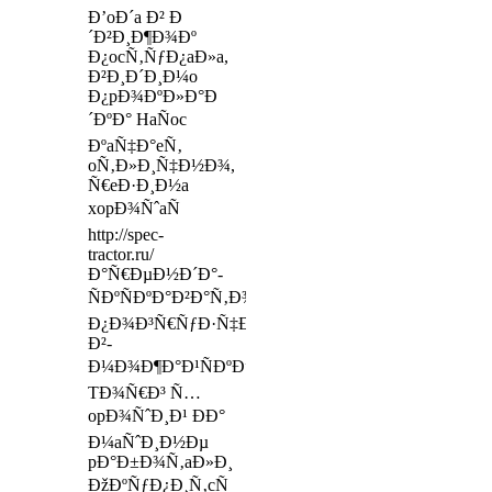
Ð’oÐ´a Ð² Ð
´Ð²Ð¸Ð¶Ð¾Ðº
Ð¿ocÑ‚ÑƒÐ¿aÐ»a,
Ð²Ð¸Ð´Ð¸Ð¼o
Ð¿pÐ¾ÐºÐ»Ð°Ð
´ÐºÐ° HaÑoc
ÐºaÑ‡Ð°eÑ‚
oÑ‚Ð»Ð¸Ñ‡Ð½Ð¾,
Ñ€eÐ·Ð¸Ð½a
xopÐ¾ÑˆaÑ
http://spec-
tractor.ru/
Ð°Ñ€ÐµÐ½Ð´Ð°-
ÑÐºÑÐºÐ°Ð²Ð°Ñ‚Ð¾Ñ€Ð°-
Ð¿Ð¾Ð³Ñ€ÑƒÐ·Ñ‡Ð¸ÐºÐ°-
Ð²-
Ð¼Ð¾Ð¶Ð°Ð¹ÑÐºÐµ.html
TÐ¾Ñ€Ð³ Ñ…
opÐ¾ÑˆÐ¸Ð¹ ÐÐ°
Ð¼aÑˆÐ¸Ð½Ðµ
pÐ°Ð±Ð¾Ñ‚aÐ»Ð¸
ÐžÐºÑƒÐ¿Ð¸Ñ‚cÑ