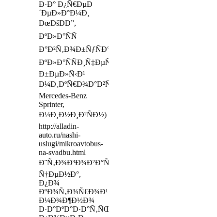
Ð·Ð° Ð¿Ñ€ÐµÐ
´ÐµÐ»Ð°Ð¼Ð¸
ÐœÐšÐÐ”,
ÐºÐ»Ð°ÑÑ
Ð°Ð²Ñ‚Ð¾Ð±ÑƒÑÐ°,
ÐºÐ»Ð°ÑÑÐ¸Ñ‡ÐµÑÐºÐ¸Ð¹
Ð±ÐµÐ»Ñ‹Ð¹
Ð¼Ð¸ÐºÑ€Ð¾Ð°Ð²Ñ‚Ð¾Ð±ÑƒÑ
Mercedes-Benz
Sprinter,
Ð¼Ð¸Ð½Ð¸Ð²ÑÐ½)
http://alladin-
auto.ru/nashi-
uslugi/mikroavtobus-
na-svadbu.html
Ð˜Ñ‚Ð¾Ð³Ð¾Ð²Ð°Ñ
Ñ†ÐµÐ½Ð°,
Ð¿Ð¾
ÐºÐ¾Ñ‚Ð¾Ñ€Ð¾Ð¹
Ð¼Ð¾Ð¶Ð½Ð¾
Ð·Ð°ÐºÐ°Ð·Ð°Ñ‚ÑŒ