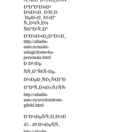
ÐºÐ°ÐºÐ¾Ð¹
Ð¾Ð½Ð¸ Ð²Ð¸Ð
´ÐµÐ»Ð¸ Ð½Ð°
Ñ„Ð¾Ñ‚Ð¾
ÑÐ°Ð¹Ñ‚Ð°
ÐºÐ¾Ð¼Ð¿Ð°Ð½Ð¸Ð¸
http://alladin-
auto.ru/nashi-
uslugi/dostavka-
personala.html
Ð Ð½Ðµ
ÑÑ‚Ð°Ñ€Ñ‹Ðµ,
Ð½ÐµÐ¸ÑÐ¿Ñ€Ð°Ð²Ð½Ñ‹Ðµ
Ð°Ð²Ñ‚Ð¾Ð±ÑƒÑÑ‹
http://alladin-
auto.ru/uvedomlenie-
gibdd.html
Ð’Ð¼ÐµÑÑ‚Ð¸Ð¼Ð¾ÑÑ‚ÑŒ:
45 - 49 Ð¼ÐµÑÑ‚
http://alladin-