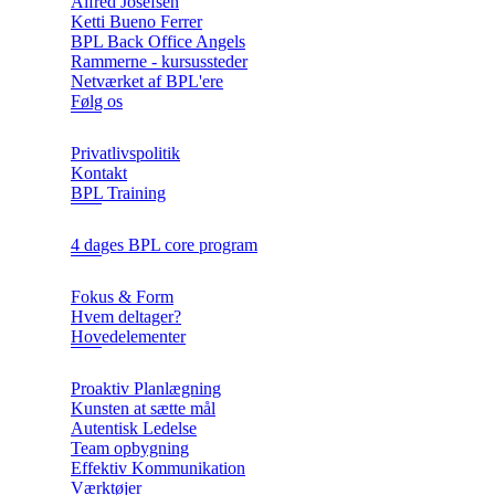
Alfred Josefsen
Ketti Bueno Ferrer
BPL Back Office Angels
Rammerne - kursussteder
Netværket af BPL'ere
Følg os
Privatlivspolitik
Kontakt
BPL Training
4 dages BPL core program
Fokus & Form
Hvem deltager?
Hovedelementer
Proaktiv Planlægning
Kunsten at sætte mål
Autentisk Ledelse
Team opbygning
Effektiv Kommunikation
Værktøjer