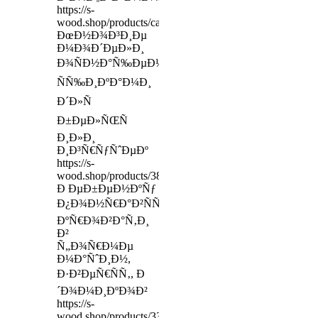
https://s-
wood.shop/products/category/stul
ÐœÐ½Ð¾Ð³Ð¸Ðµ
Ð¼Ð¾Ð´ÐµÐ»Ð¸
Ð¾ÑÐ½Ð°Ñ‰ÐµÐ½Ñ‹
ÑÑ‰Ð¸ÐºÐ°Ð¼Ð¸
Ð´Ð»Ñ
Ð±ÐµÐ»ÑŒÑ
Ð¸Ð»Ð¸
Ð¸Ð³Ñ€ÑƒÑˆÐµÐº
https://s-
wood.shop/products/38753375
Ð ÐµÐ±ÐµÐ½ÐºÑƒ
Ð¿Ð¾Ð½Ñ€Ð°Ð²ÑÑ‚ÑÑ
ÐºÑ€Ð¾Ð²Ð°Ñ‚Ð¸
Ð²
Ñ„Ð¾Ñ€Ð¼Ðµ
Ð¼Ð°ÑˆÐ¸Ð½,
Ð·Ð²ÐµÑ€ÑÑ‚, Ð
´Ð¾Ð¼Ð¸ÐºÐ¾Ð²
https://s-
wood.shop/products/33392245