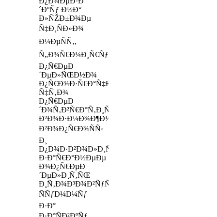
Ð¿Ð¾ÐµÐ·Ð
´ÐºÑƒ Ð½Ð°
Ð»ÑŽÐ±Ð¾Ðµ
Ñ‡Ð¸ÑÐ»Ð¾
Ð¼ÐµÑÑ‚,
Ñ„Ð¾Ñ€Ð¼Ð¸Ñ€ÑƒÐµÑ‚ÑÑ
Ð¿Ñ€ÐµÐ
´ÐµÐ»ÑŒÐ½Ð¾
Ð¿Ñ€Ð¾Ð·Ñ€Ð°Ñ‡Ð½Ð¾,
Ñ‡Ñ‚Ð¾
Ð¿Ñ€ÐµÐ
´Ð¾Ñ‚Ð²Ñ€Ð°Ñ‚Ð¸Ñ‚
Ð²Ð¾Ð·Ð¼Ð¾Ð¶Ð½Ñ‹Ðµ
Ð²Ð¾Ð¿Ñ€Ð¾ÑÑ‹
Ð¸
Ð¿Ð¾Ð·Ð²Ð¾Ð»Ð¸Ñ‚
Ð·Ð°Ñ€Ð°Ð½ÐµÐµ
Ð¾Ð¿Ñ€ÐµÐ
´ÐµÐ»Ð¸Ñ‚ÑŒ
Ð¸Ñ‚Ð¾Ð³Ð¾Ð²ÑƒÑŽ
ÑÑƒÐ¼Ð¼Ñƒ
Ð·Ð°
Ð·Ð°ÑÐ²ÐºÑƒ