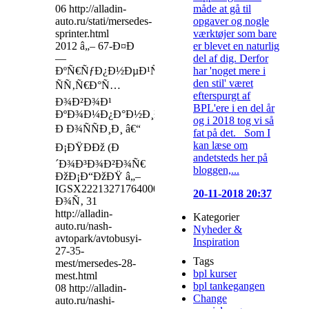
måde at gå til
06 http://alladin-
opgaver og nogle
auto.ru/stati/mersedes-
værktøjer som bare
sprinter.html
er blevet en naturlig
2012 â„– 67-Ð¤Ð
del af dig. Derfor
—
har 'noget mere i
ÐºÑ€ÑƒÐ¿Ð½ÐµÐ¹ÑˆÐµÐ¹
den stil' været
ÑÑ‚Ñ€Ð°Ñ…
efterspurgt af
Ð¾Ð²Ð¾Ð¹
BPL'ere i en del år
ÐºÐ¾Ð¼Ð¿Ð°Ð½Ð¸ÐµÐ¹
og i 2018 tog vi så
Ð Ð¾ÑÑÐ¸Ð¸ â€“
fat på det. Som I
kan læse om
Ð¡ÐŸÐÐž (Ð
andetsteds her på
´Ð¾Ð³Ð¾Ð²Ð¾Ñ€
bloggen,...
ÐžÐ¡Ð“ÐžÐŸ â„–
IGSX22213271764000
20-11-2018 20:37
Ð¾Ñ‚ 31
http://alladin-
Kategorier
auto.ru/nash-
Nyheder &
avtopark/avtobusyi-
Inspiration
27-35-
Tags
mest/mersedes-28-
bpl kurser
mest.html
bpl tankegangen
08 http://alladin-
Change
auto.ru/nashi-