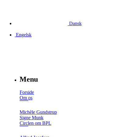
Dansk
Engelsk
Menu
Forside
Om os
Michèle Gundstrup
Signe Munk
Circlen om BPL