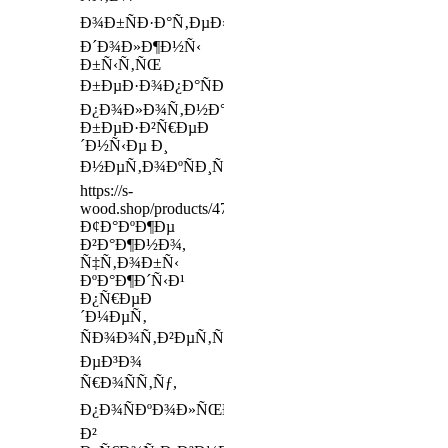
Ð¾Ð±ÑÐ·Ð°Ñ‚ÐµÐ»ÑŒÐ½Ð¾
Ð´Ð¾Ð»Ð¶Ð½Ñ‹
Ð±Ñ‹Ñ‚ÑŒ
Ð±ÐµÐ·Ð¾Ð¿Ð°ÑÐ½Ñ‹Ðµ
Ð¿Ð¾Ð»Ð¾Ñ‚Ð½Ð°,
Ð±ÐµÐ·Ð²Ñ€ÐµÐ
´Ð½Ñ‹Ðµ Ð¸
Ð½ÐµÑ‚Ð¾ÐºÑÐ¸Ñ‡Ð½Ñ‹Ðµ
https://s-
wood.shop/products/47689605
Ð¢Ð°ÐºÐ¶Ðµ
Ð²Ð°Ð¶Ð½Ð¾,
Ñ‡Ñ‚Ð¾Ð±Ñ‹
ÐºÐ°Ð¶Ð´Ñ‹Ð¹
Ð¿Ñ€ÐµÐ
´Ð¼ÐµÑ‚
ÑÐ¾Ð¾Ñ‚Ð²ÐµÑ‚ÑÑ‚Ð²Ð¾Ð²Ð°Ð»
ÐµÐ³Ð¾
Ñ€Ð¾ÑÑ‚Ñƒ,
Ð¿Ð¾ÑÐºÐ¾Ð»ÑŒÐºÑƒ
Ð²