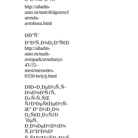
http://alladin-
auto.ru/stati/dolgosrochnaya-
arenda-
avtobusa.html
ÐÐ°Ñˆ
Ð°Ð²Ñ‚Ð¾Ð¿Ð°Ñ€Ðº
http://alladin-
auto.ru/nash-
avtopark/avtobusyi-
43-55-
mest/mersedes-
0350-belyij.html
ÐšÐ»Ð¸ÐµÐ½Ñ‚Ñ‹
Ð¼Ð¾Ð³ÑƒÑ‚
Ð±Ñ‹Ñ‚ÑŒ
ÑƒÐ²ÐµÑ€ÐµÐ½Ñ‹
â€” Ðº Ð½Ð¸Ð¼
Ð¿Ñ€Ð¸Ð±ÑƒÐ
´ÐµÑ‚
Ð¸Ð¼ÐµÐ½Ð½Ð¾
Ñ‚Ð°ÐºÐ¾Ð¹
Ñ‚Ñ€Ð°Ð½ÑÐ¿Ð¾Ñ€Ñ‚,