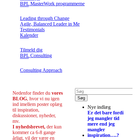
BPL MasterWork programmerne
Leading through Change
Agile, Balanced Leader in Me
Testimonials
Kalender
Tilmeld dig
BPL Consulting
Consulting Approach
Nedenfor finder du
vores
BLOG
, hvor vi nu igen
ind imellem poster oplæg
Nye indlæg
til inspiration,
Er det bare fordi
diskussioner, nyheder,
jeg mangler tid
mv.
mere end jeg
I nyhedsbrevet,
der kun
mangler
kommer ca 6-8 gange
inspiration….?
årligt, vil der være en