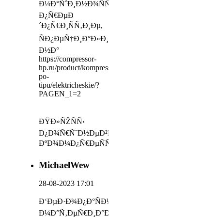
Ð¼Ð°ÑˆÐ¸Ð½Ð¾ÑÑ‚Ñ€Ð¾Ð¸Ñ‚ÐµÐ»ÑŒÐ½Ð¾Ðµ
Ð¿Ñ€ÐµÐ
´Ð¿Ñ€Ð¸ÑÑ‚Ð¸Ðµ,
ÑÐ¿ÐµÑ†Ð¸Ð°Ð»Ð¸Ð·Ð¸Ñ€ÑƒÑŽÑ‰Ð°ÑÑÑ
Ð½Ð°
https://compressor-
hp.ru/product/kompressory-
po-
tipu/elektricheskie/?
PAGEN_1=2
ÐŸÐ»ÑŽÑÑ‹
Ð¿Ð¾Ñ€ÑˆÐ½ÐµÐ²Ñ‹Ñ…
ÐºÐ¾Ð¼Ð¿Ñ€ÐµÑÑÐ¾Ñ€Ð¾Ð²:
MichaelWew
28-08-2023 17:01
Ð‘ÐµÐ·Ð¾Ð¿Ð°ÑÐ½Ð¾ÑÑ‚ÑŒ
Ð¼Ð°Ñ‚ÐµÑ€Ð¸Ð°Ð»Ð¾Ð²