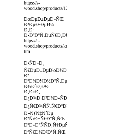
https://s-
wood.shop/products/12652945
ÐœÐµÐ±ÐµÐ»ÑŒ
Ð²ÐµÐ·ÐµÐ¼
Ð¸Ð·
Ð•ÐºÐ°Ñ‚ÐµÑ€Ð¸Ð½Ð±ÑƒÑ€Ð³Ð°
https://s-
wood.shop/products/krovat-
tim
Ð•ÑÐ»Ð¸
Ñ€ÐµÐ±ÐµÐ½Ð¾Ðº
Ð²
ÐºÐ¾Ð¼Ð½Ð°Ñ‚Ðµ
Ð¾Ð´Ð¸Ð½
Ð¸Ð»Ð¸
Ð¿Ð¾Ð·Ð²Ð¾Ð»ÑÐµÑ‚
Ð¿Ñ€Ð¾ÑÑ‚Ñ€Ð°Ð½ÑÑ‚Ð²Ð¾,
Ð»ÑƒÑ‡ÑˆÐµ
Ð²Ñ‹Ð±Ñ€Ð°Ñ‚ÑŒ
ÐºÐ»Ð°ÑÑÐ¸Ñ‡ÐµÑÐºÑƒÑŽ
ÐºÑ€Ð¾Ð²Ð°Ñ‚ÑŒ