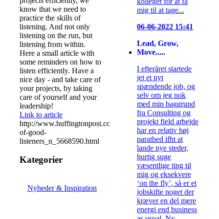
projects efficiently, we
kolleger for at få
know that we need to
mig til at tage...
practice the skills of
listening. And not only
06-06-2022 15:41
listening on the run, but
Lead, Grow,
listening from within.
Move.....
Here a small article with
some reminders on how to
I efteråret startede
listen efficiently. Have a
jet et nyt
nice day - and take care of
spændende job, og
your projects, by taking
selv om jeg nok
care of yourself and your
med min baggrund
leadership!
fra Consulting og
Link to article
projekt field arbejde
http://www.huffingtonpost.com/2014/08/14/habits-
har en relativ høj
of-good-
parathed ifht at
listeners_n_5668590.html
lande nye steder,
hurtig suge
Kategorier
væsentlige ting til
mig og eksekvere
‘on the fly’, så er et
Nyheder & Inspiration
jobskifte noget der
kræver en del mere
energi end business
as usual. Ny