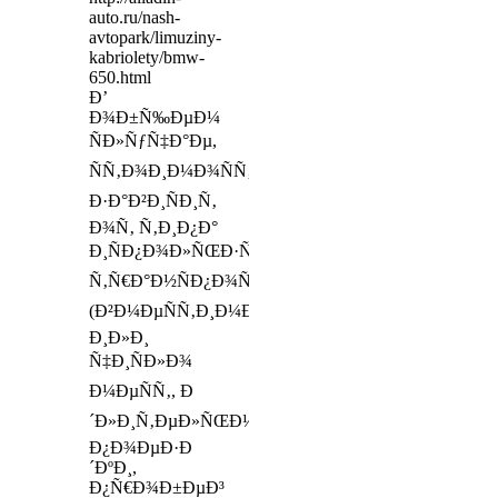
auto.ru/nash-
avtopark/limuziny-
kabriolety/bmw-
650.html
Ð’
Ð¾Ð±Ñ‰ÐµÐ¼
ÑÐ»ÑƒÑ‡Ð°Ðµ,
ÑÑ‚Ð¾Ð¸Ð¼Ð¾ÑÑ‚ÑŒ
Ð·Ð°Ð²Ð¸ÑÐ¸Ñ‚
Ð¾Ñ‚ Ñ‚Ð¸Ð¿Ð°
Ð¸ÑÐ¿Ð¾Ð»ÑŒÐ·ÑƒÐµÐ¼Ð¾Ð³Ð¾
Ñ‚Ñ€Ð°Ð½ÑÐ¿Ð¾Ñ€Ñ‚Ð°
(Ð²Ð¼ÐµÑÑ‚Ð¸Ð¼Ð¾ÑÑ‚ÑŒ
Ð¸Ð»Ð¸
Ñ‡Ð¸ÑÐ»Ð¾
Ð¼ÐµÑÑ‚, Ð
´Ð»Ð¸Ñ‚ÐµÐ»ÑŒÐ½Ð¾ÑÑ‚ÑŒ
Ð¿Ð¾ÐµÐ·Ð
´ÐºÐ¸,
Ð¿Ñ€Ð¾Ð±ÐµÐ³