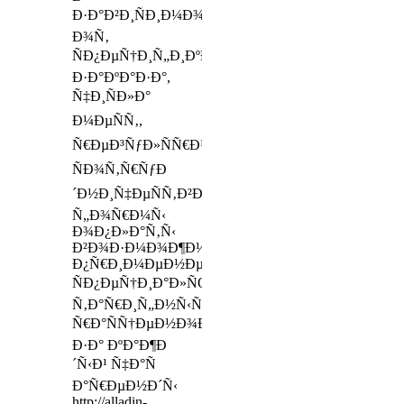
Ð·Ð°Ð²Ð¸ÑÐ¸Ð¼Ð¾ÑÑ‚Ð¸
Ð¾Ñ‚
ÑÐ¿ÐµÑ†Ð¸Ñ„Ð¸ÐºÐ¸
Ð·Ð°ÐºÐ°Ð·Ð°,
Ñ‡Ð¸ÑÐ»Ð°
Ð¼ÐµÑÑ‚,
Ñ€ÐµÐ³ÑƒÐ»ÑÑ€Ð½Ð¾ÑÑ‚Ð¸
ÑÐ¾Ñ‚Ñ€ÑƒÐ
´Ð½Ð¸Ñ‡ÐµÑÑ‚Ð²Ð°,
Ñ„Ð¾Ñ€Ð¼Ñ‹
Ð¾Ð¿Ð»Ð°Ñ‚Ñ‹
Ð²Ð¾Ð·Ð¼Ð¾Ð¶Ð½Ð¾
Ð¿Ñ€Ð¸Ð¼ÐµÐ½ÐµÐ½Ð¸Ðµ
ÑÐ¿ÐµÑ†Ð¸Ð°Ð»ÑŒÐ½Ñ‹Ñ…
Ñ‚Ð°Ñ€Ð¸Ñ„Ð½Ñ‹Ñ…
Ñ€Ð°ÑÑ†ÐµÐ½Ð¾Ðº
Ð·Ð° ÐºÐ°Ð¶Ð
´Ñ‹Ð¹ Ñ‡Ð°Ñ
Ð°Ñ€ÐµÐ½Ð´Ñ‹
http://alladin-