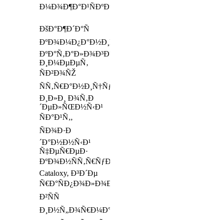
Ð¼Ð¾Ð¶Ð°Ð¹ÑÐºÐµ.html
ÐšÐ°Ð¶Ð´Ð°Ñ
ÐºÐ¾Ð¼Ð¿Ð°Ð½Ð¸Ñ
ÐºÐ°Ñ‚Ð°Ð»Ð¾Ð³Ð°
Ð¸Ð¼ÐµÐµÑ‚
ÑÐ²Ð¾ÑŽ
ÑÑ‚Ñ€Ð°Ð½Ð¸Ñ†Ñƒ
Ð¸Ð»Ð¸ Ð¾Ñ‚Ð
´ÐµÐ»ÑŒÐ½Ñ‹Ð¹
ÑÐ°Ð¹Ñ‚,
ÑÐ¾Ð·Ð
´Ð°Ð½Ð½Ñ‹Ð¹
Ñ‡ÐµÑ€ÐµÐ·
ÐºÐ¾Ð½ÑÑ‚Ñ€ÑƒÐºÑ‚Ð¾Ñ€
Cataloxy, Ð³Ð´Ðµ
Ñ€Ð°ÑÐ¿Ð¾Ð»Ð¾Ð¶ÐµÐ½Ð°
Ð²ÑÑ
Ð¸Ð½Ñ„Ð¾Ñ€Ð¼Ð°Ñ†Ð¸Ñ,