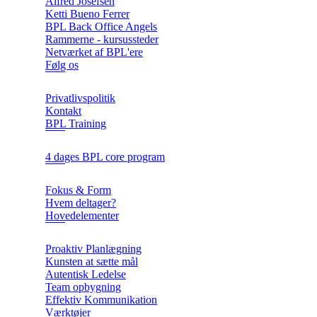
Alfred Josefsen
Ketti Bueno Ferrer
BPL Back Office Angels
Rammerne - kursussteder
Netværket af BPL'ere
Følg os
Privatlivspolitik
Kontakt
BPL Training
4 dages BPL core program
Fokus & Form
Hvem deltager?
Hovedelementer
Proaktiv Planlægning
Kunsten at sætte mål
Autentisk Ledelse
Team opbygning
Effektiv Kommunikation
Værktøjer