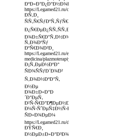
ÐºÐ»Ð°Ð¿Ð°Ð½Ð¾Ð²
https://Legamed21.ru/contacts
Ð­Ñ‚Ð¸
ÑÑ‚Ñ€ÑƒÐºÑ‚ÑƒÑ€Ñ‹
Ð¿Ñ€ÐµÐ¿ÑÑ‚ÑÑ‚Ð²ÑƒÑŽÑ‚
Ð¾Ð±Ñ€Ð°Ñ‚Ð½Ð¾Ð¼Ñƒ
Ñ‚Ð¾ÐºÑƒ
ÐºÑ€Ð¾Ð²Ð¸
https://Legamed21.ru/esteticheskaya-
medicina/plazmoterapiya
Ð¡Ñ‚ÐµÐ½ÐºÐ°
ÑÐ¾ÑÑƒÐ´Ð¾Ð²
Ñ‚Ð¾Ð½ÐºÐ°Ñ,
Ð½Ðµ
Ð¾Ð±Ð»Ð°Ð
´Ð°ÐµÑ‚
Ð²Ñ‹Ñ€Ð°Ð¶ÐµÐ½Ð½Ñ‹Ð¼
Ð¼Ñ‹ÑˆÐµÑ‡Ð½Ñ‹Ð¼
ÑÐ»Ð¾ÐµÐ¼
https://Legamed21.ru/dms
ÐŸÑ€Ð¸
Ð½ÐµÐ±Ð»Ð°Ð³Ð¾Ð¿Ñ€Ð¸ÑÑ‚Ð½Ñ‹Ñ…