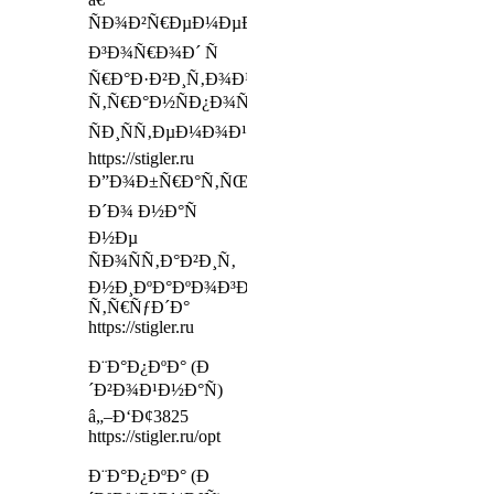
ÑÐ¾Ð²Ñ€ÐµÐ¼ÐµÐ½Ð½Ñ‹Ð¹
Ð³Ð¾Ñ€Ð¾Ð´ Ñ
Ñ€Ð°Ð·Ð²Ð¸Ñ‚Ð¾Ð¹
Ñ‚Ñ€Ð°Ð½ÑÐ¿Ð¾Ñ€Ñ‚Ð½Ð¾Ð¹
ÑÐ¸ÑÑ‚ÐµÐ¼Ð¾Ð¹
https://stigler.ru
Ð”Ð¾Ð±Ñ€Ð°Ñ‚ÑŒÑÑ
Ð´Ð¾ Ð½Ð°Ñ
Ð½Ðµ
ÑÐ¾ÑÑ‚Ð°Ð²Ð¸Ñ‚
Ð½Ð¸ÐºÐ°ÐºÐ¾Ð³Ð¾
Ñ‚Ñ€ÑƒÐ´Ð°
https://stigler.ru
Ð¨Ð°Ð¿ÐºÐ° (Ð
´Ð²Ð¾Ð¹Ð½Ð°Ñ)
â„–Ð‘Ð¢3825
https://stigler.ru/opt
Ð¨Ð°Ð¿ÐºÐ° (Ð