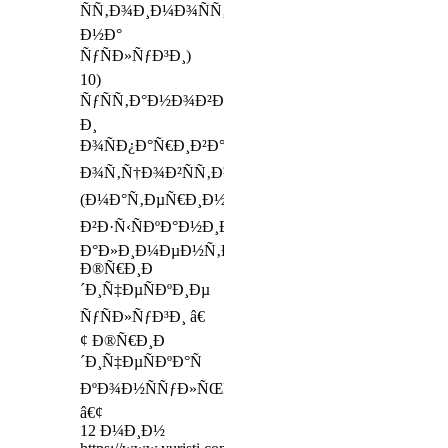
ÑÑ‚Ð¾Ð¸Ð¼Ð¾ÑÑ‚ÑŒ
Ð½Ð°
ÑƒÑÐ»ÑƒÐ³Ð¸)
10)
ÑƒÑÑ‚Ð°Ð½Ð¾Ð²Ð»ÐµÐ½Ð¸Ðµ
Ð¸
Ð¾ÑÐ¿Ð°Ñ€Ð¸Ð²Ð°Ð½Ð¸Ðµ
Ð¾Ñ‚Ñ†Ð¾Ð²ÑÑ‚Ð²Ð°
(Ð¼Ð°Ñ‚ÐµÑ€Ð¸Ð½ÑÑ‚Ð²Ð°),
Ð²Ð·Ñ‹ÑÐºÐ°Ð½Ð¸Ðµ
Ð°Ð»Ð¸Ð¼ÐµÐ½Ñ‚Ð¾Ð²;
Ð®Ñ€Ð¸Ð
´Ð¸Ñ‡ÐµÑÐºÐ¸Ðµ
ÑƒÑÐ»ÑƒÐ³Ð¸ â€
¢ Ð®Ñ€Ð¸Ð
´Ð¸Ñ‡ÐµÑÐºÐ°Ñ
ÐºÐ¾Ð½ÑÑƒÐ»ÑŒÑ‚Ð°Ñ†Ð¸Ñ
â€¢
12 Ð¼Ð¸Ð½