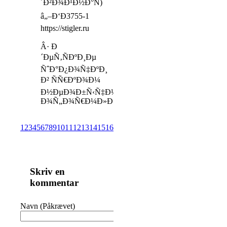
´Ð²Ð¾Ð¹Ð½Ð°Ñ)
â„–Ð‘Ð3755-1
https://stigler.ru
Â· Ð
´ÐµÑ‚ÑÐºÐ¸Ðµ
ÑˆÐ°Ð¿Ð¾Ñ‡ÐºÐ¸
Ð² ÑÑ€ÐºÐ¾Ð¼
Ð½ÐµÐ¾Ð±Ñ‹Ñ‡Ð½Ð¾Ð¼
Ð¾Ñ„Ð¾Ñ€Ð¼Ð»ÐµÐ½Ð¸Ð¸;
1
2
3
4
5
6
7
8
9
10
11
12
13
14
15
16
17
18
19
20
21
22
23
24
25
26
27
28
29
30
Skriv en
kommentar
Navn (Påkrævet)