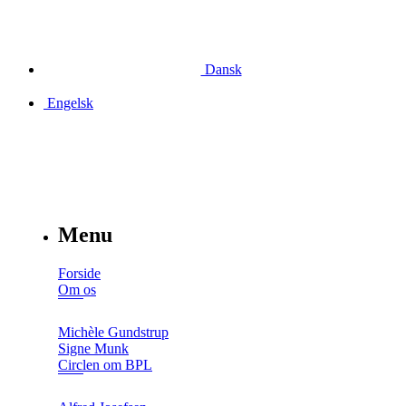
Dansk
Engelsk
Menu
Forside
Om os
Michèle Gundstrup
Signe Munk
Circlen om BPL