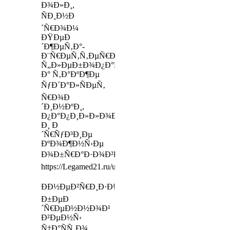
Ð¾Ð»Ð¸,
ÑÐ¸Ð½Ð
´Ñ€Ð¾Ð¼
ÐŸÐµÐ
´Ð¶ÐµÑ‚Ð°-
Ð¨Ñ€ÐµÑ‚Ñ‚ÐµÑ€Ð°,
Ñ„Ð»ÐµÐ±Ð¾Ð¿Ð°Ñ‚Ð¸ÑŽ,
Ð° Ñ‚Ð°ÐºÐ¶Ðµ
ÑƒÐ´Ð°Ð»ÑÐµÑ‚
Ñ€Ð¾Ð
´Ð¸Ð½ÐºÐ¸,
Ð¿Ð°Ð¿Ð¸Ð»Ð»Ð¾Ð¼Ñ‹
Ð¸ Ð
´Ñ€ÑƒÐ³Ð¸Ðµ
ÐºÐ¾Ð¶Ð½Ñ‹Ðµ
Ð¾Ð±Ñ€Ð°Ð·Ð¾Ð²Ð°Ð½Ð¸Ñ
https://Legamed21.ru/uslugi/urology
ÐÐ½ÐµÐ²Ñ€Ð¸Ð·Ð¼Ð°
Ð±ÐµÐ
´Ñ€ÐµÐ½Ð½Ð¾Ð¹
Ð²ÐµÐ½Ñ‹
Ñ‡Ð°ÑÑ‚Ð¾