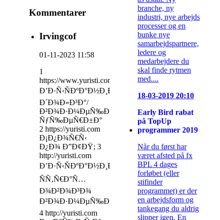
branche, ny
Kommentarer
industri, nye arbejds
processer og en
bunke nye
Irvingcof
samarbejdspartnere,
ledere og
01-11-2023 11:58
medarbejdere du
skal finde rytmen
1
med....
https://www.yuristi.com
Ð’Ð·Ñ‹ÑÐºÐ°Ð½Ð¸Ðµ
18-03-2019 20:10
Ð´Ð¾Ð»Ð³Ð°/
Ð²Ð¾Ð·Ð¼ÐµÑ‰ÐµÐ½Ð¸Ðµ
Early Bird rabat
ÑƒÑ‰ÐµÑ€Ð±Ð°
på TopUp
2 https://yuristi.com
programmer 2019
Ð¡Ð¿Ð¾Ñ€Ñ‹
Når du først har
Ð¿Ð¾ Ð”Ð¢ÐŸ; 3
været afsted på fx
http://yuristi.com
BPL 4 dages
Ð’Ð·Ñ‹ÑÐºÐ°Ð½Ð¸Ðµ
forløbet (eller
ÑÑ‚Ñ€Ð°Ñ…
stifinder
programmet) er der
Ð¾Ð²Ð¾Ð³Ð¾
en arbejdsform og
Ð²Ð¾Ð·Ð¼ÐµÑ‰ÐµÐ½Ð¸Ñ
tankegang du aldrig
4 http://yuristi.com
slipper igen. En