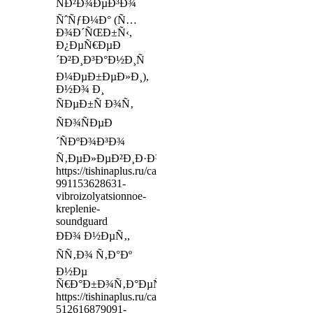
ÑÐ²Ð¾ÐµÐ³Ð¾
ÑˆÑƒÐ¼Ð° (Ñ…
Ð¾Ð´ÑŒÐ±Ñ‹,
Ð¿ÐµÑ€ÐµÐ
´Ð²Ð¸Ð³Ð°Ð½Ð¸Ñ
Ð¼ÐµÐ±ÐµÐ»Ð¸),
Ð½Ð¾ Ð¸
ÑÐµÐ±Ñ Ð¾Ñ‚
ÑÐ¾ÑÐµÐ
´ÑÐºÐ¾Ð³Ð¾
Ñ‚ÐµÐ»ÐµÐ²Ð¸Ð·Ð¾Ñ€Ð°
https://tishinaplus.ru/catalog/tproduct/475181561-
991153628631-
vibroizolyatsionnoe-
kreplenie-
soundguard
ÐÐ¾ Ð½ÐµÑ‚,
ÑÑ‚Ð¾ Ñ‚Ð°Ðº
Ð½Ðµ
Ñ€Ð°Ð±Ð¾Ñ‚Ð°ÐµÑ‚
https://tishinaplus.ru/catalog/tproduct/475181561-
512616879091-