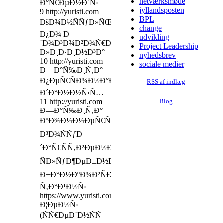
netværksmøde
Ð°Ñ€ÐµÐ½Ð´Ñ‹
jyllandsposten
9 http://yuristi.com
BPL
ÐšÐ¾Ð½ÑÑƒÐ»ÑŒÑ‚Ð°Ñ†Ð¸Ñ
change
Ð¿Ð¾ Ð
udvikling
´Ð¾Ð³Ð¾Ð²Ð¾Ñ€Ð°Ð¼
Project Leadership
Ð»Ð¸Ð·Ð¸Ð½Ð³Ð°
nyhedsbrev
10 http://yuristi.com
sociale medier
Ð—Ð°Ñ‰Ð¸Ñ‚Ð°
Ð¿ÐµÑ€ÑÐ¾Ð½Ð°Ð»ÑŒÐ½Ñ‹Ñ…
RSS af indlæg
Ð´Ð°Ð½Ð½Ñ‹Ñ…
11 http://yuristi.com
Blog
Ð—Ð°Ñ‰Ð¸Ñ‚Ð°
ÐºÐ¾Ð¼Ð¼ÐµÑ€Ñ‡ÐµÑÐºÐ¾Ð¹,
Ð³Ð¾ÑÑƒÐ
´Ð°Ñ€ÑÑ‚Ð²ÐµÐ½Ð½Ð¾Ð¹,
ÑÐ»ÑƒÐ¶ÐµÐ±Ð½Ð¾Ð¹,
Ð±Ð°Ð½ÐºÐ¾Ð²ÑÐºÐ¾Ð¹
Ñ‚Ð°Ð¹Ð½Ñ‹
https://www.yuristi.com
Ð¦ÐµÐ½Ñ‹
(ÑÑ€ÐµÐ´Ð½ÑÑ