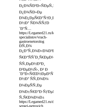
Ð¿Ð¾ÑÐ²Ð»ÑÐµÑ‚ÑÑ
Ð¿Ð¾ÑÐ»Ðµ
Ð¾Ð¿ÐµÑ€Ð°Ñ†Ð¸Ð¹
Ð½Ð° ÑÐ¾ÑÑƒÐ
´Ð°Ñ…
https://Legamed21.ru/konsultacii-
specialistov/vrach-
gastroenetorolog
Ð­Ñ‚Ð¾
Ð¿Ð°Ñ‚Ð¾Ð»Ð¾Ð³Ð¸Ñ‡ÐµÑÐºÐ¾Ðµ
Ñ€Ð°ÑÑˆÐ¸Ñ€ÐµÐ½Ð¸Ðµ
ÑÑ‚ÐµÐ½ÐºÐ¸
Ð²ÐµÐ½Ñ‹, Ð² Ð
´Ð°Ð»ÑŒÐ½ÐµÐ¹ÑˆÐµÐ¼
Ð½Ð° ÑÑ‚Ð¾Ð¼
Ð¼ÐµÑÑ‚Ðµ
Ð¾Ð±Ñ€Ð°Ð·ÑƒÐµÑ‚ÑÑ
Ñ‚Ñ€Ð¾Ð¼Ð±
https://Legamed21.ru/doctors/yakovlev-
sergej-petrovich