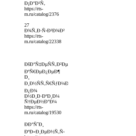
Ð¡Ð°Ð¹Ñ‚
https://rts-
m.ru/catalog/2376
27
Ð¾Ñ‚Ð·Ñ‹Ð²Ð¾Ð²
https://rts-
m.ru/catalog/22338
ÐšÐ°Ñ‡ÐµÑÑ‚Ð²ÐµÐ½Ð½Ñ‹Ð¹
ÐºÑ€ÐµÐ¿ÐµÐ¶
Ð¸
Ð¸Ð½ÑÑ‚Ñ€ÑƒÐ¼ÐµÐ½Ñ‚
Ð¿Ð¾
Ð½Ð¸Ð·ÐºÐ¸Ð¼
Ñ†ÐµÐ½Ð°Ð¼
https://rts-
m.ru/catalog/19530
ÐÐ°ÑˆÐ¸
ÐºÐ»Ð¸ÐµÐ½Ñ‚Ñ‹