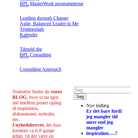
BPL MasterWork programmerne
Leading through Change
Agile, Balanced Leader in Me
Testimonials
Kalender
Tilmeld dig
BPL Consulting
Consulting Approach
Nedenfor finder du
vores
BLOG
, hvor vi nu igen
ind imellem poster oplæg
Nye indlæg
til inspiration,
Er det bare fordi
diskussioner, nyheder,
jeg mangler tid
mv.
mere end jeg
I nyhedsbrevet,
der kun
mangler
kommer ca 6-8 gange
inspiration….?
årligt, vil der være en