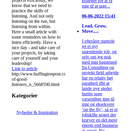
projects efficiently, we
kolleger for at få
know that we need to
mig til at tage...
practice the skills of
listening. And not only
06-06-2022 15:41
listening on the run, but
Lead, Grow,
listening from within.
Move.....
Here a small article with
some reminders on how to
I efteråret startede
listen efficiently. Have a
jet et nyt
nice day - and take care of
spændende job, og
your projects, by taking
selv om jeg nok
care of yourself and your
med min baggrund
leadership!
fra Consulting og
Link to article
projekt field arbejde
http://www.huffingtonpost.com/2014/08/14/habits-
har en relativ høj
of-good-
parathed ifht at
listeners_n_5668590.html
lande nye steder,
hurtig suge
Kategorier
væsentlige ting til
mig og eksekvere
‘on the fly’, så er et
Nyheder & Inspiration
jobskifte noget der
kræver en del mere
energi end business
as usual. Ny