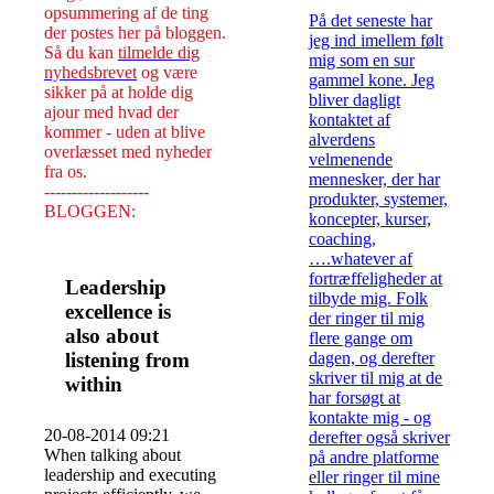
opsummering af de ting
På det seneste har
der postes her på bloggen.
jeg ind imellem følt
Så du kan
tilmelde dig
mig som en sur
nyhedsbrevet
og være
gammel kone. Jeg
sikker på at holde dig
bliver dagligt
ajour med hvad der
kontaktet af
kommer - uden at blive
alverdens
overlæsset med nyheder
velmenende
fra os.
mennesker, der har
-------------------
produkter, systemer,
BLOGGEN:
koncepter, kurser,
coaching,
….whatever af
fortræffeligheder at
Leadership
tilbyde mig. Folk
excellence is
der ringer til mig
also about
flere gange om
listening from
dagen, og derefter
skriver til mig at de
within
har forsøgt at
kontakte mig - og
20-08-2014 09:21
derefter også skriver
When talking about
på andre platforme
leadership and executing
eller ringer til mine