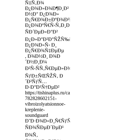
Ñ‡Ñ‚Ð¾
Ð¿Ð¾Ð»Ð¾Ð¶Ð¸Ð²
Ð½Ð° Ð¿Ð¾Ð»
Ð¿Ñ€Ð¾Ð±ÐºÐ¾Ð²Ð¾Ðµ
Ð¿Ð¾ÐºÑ€Ñ‹Ñ‚Ð¸Ðµ,
ÑÐ´ÐµÐ»Ð°Ð²
Ð¿Ð»Ð°Ð²Ð°ÑŽÑ‰Ð¸Ðµ
Ð¿Ð¾Ð»Ñ‹ Ð¸
Ð¿Ñ€Ð¾Ñ‡ÐµÐµ
, Ð¾Ð½Ð¸ Ð¾Ð
´Ð½Ð¸Ð¼
Ð²Ñ‹ÑÑ‚Ñ€ÐµÐ»Ð¾Ð¼
ÑƒÐ±ÑŒÑŽÑ‚ Ð
´Ð²ÑƒÑ…
Ð·Ð°Ð¹Ñ†ÐµÐ²
https://tishinaplus.ru/catalog/tproduct/475181561-
782828602151-
vibroizolyatsionnoe-
kreplenie-
soundguard
Ð˜Ð·Ð¾Ð»Ð¸Ñ€ÑƒÑŽÑ‚
ÑÐ¾ÑÐµÐ´ÐµÐ¹
Ð¾Ñ‚