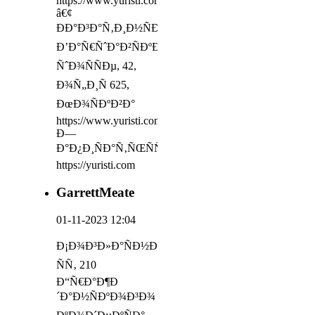
https://www.yuristi.com
â€¢
ÐÐ°Ð³Ð°Ñ‚Ð¸Ð½ÑÐºÐ°Ñ
Ð’Ð°Ñ€ÑˆÐ°Ð²ÑÐºÐ¾Ðµ
ÑˆÐ¾ÑÑÐµ, 42,
Ð¾Ñ„Ð¸Ñ 625,
ÐœÐ¾ÑÐºÐ²Ð°
https://www.yuristi.com
Ð—
Ð°Ð¿Ð¸ÑÐ°Ñ‚ÑŒÑÑ
https://yuristi.com
GarrettMeate
01-11-2023 12:04
Ð¡Ð¾Ð³Ð»Ð°ÑÐ½Ð¾
ÑÑ‚ 210
Ð“Ñ€Ð°Ð¶Ð
´Ð°Ð½ÑÐºÐ¾Ð³Ð¾