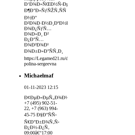
Ð‘Ð¾Ð»ÑŒÐ½Ñ‹Ðµ
Ð¶Ð°Ð»ÑƒÑŽÑ‚ÑÑ
Ð½Ð°
Ð²Ð¾Ð·Ð½Ð¸ÐºÐ½Ð¾Ð²ÐµÐ½Ð¸Ðµ
Ð¾Ð¿ÑƒÑ…
Ð¾Ð»Ð¸ Ð²
Ð¿Ð°Ñ…
Ð¾Ð²Ð¾Ð¹
Ð¾Ð±Ð»Ð°ÑÑ‚Ð¸
https://Legamed21.ru/doctors/dobrovolskaya-
polina-sergeevna
Michaelmaf
01-11-2023 12:15
Ð¢ÐµÐ»ÐµÑ„Ð¾Ð½
+7 (495) 902-51-
22, +7 (963) 994-
45-75 Ð§Ð°ÑÑ‹
Ñ€Ð°Ð±Ð¾Ñ‚Ñ‹
Ð¿Ð½-Ð¿Ñ‚
09:00â€“17:00