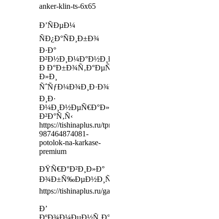
anker-klin-ts-6x65
Ð’ÑÐµÐ¼
ÑÐ¿Ð°ÑÐ¸Ð±Ð¾
Ð·Ð°
Ð²Ð½Ð¸Ð¼Ð°Ð½Ð¸Ðµ!
Ð Ð°Ð±Ð¾Ñ‚Ð°ÐµÑ‚
Ð»Ð¸
ÑˆÑƒÐ¼Ð¾Ð¸Ð·Ð¾Ð»ÑÑ†Ð¸Ñ
Ð¸Ð·
Ð¼Ð¸Ð½ÐµÑ€Ð°Ð»ÑŒÐ½Ð¾Ð¹
Ð²Ð°Ñ‚Ñ‹
https://tishinaplus.ru/tproduct/485200039-
987464874081-
potolok-na-karkase-
premium
ÐŸÑ€Ð°Ð²Ð¸Ð»Ð°
Ð¾Ð±Ñ‰ÐµÐ½Ð¸Ñ
https://tishinaplus.ru/gallery
Ð’
ÐºÐ¾Ð¼ÐµÐ½Ñ‚Ð°Ñ…