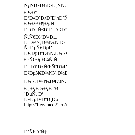
ÑƒÑÐ»Ð¾Ð²Ð¸ÑÑ…
Ð½Ð°
ÐºÐ»Ð°Ð¿Ð°Ð½Ð°Ñ…
Ð¼Ð¾Ð¶ÐµÑ‚
Ð¾Ð±Ñ€Ð°Ð·Ð¾Ð²Ð°Ñ‚ÑŒÑÑ
Ñ‚Ñ€Ð¾Ð¼Ð±,
ÐºÐ¾Ñ‚Ð¾Ñ€Ñ‹Ð¹
Ñ‡ÐµÑ€ÐµÐ·
Ð½ÐµÐºÐ¾Ñ‚Ð¾Ñ€Ð¾Ðµ
Ð²Ñ€ÐµÐ¼Ñ Ñ
Ð±Ð¾Ð»ÑŒÑˆÐ¾Ð¹
Ð²ÐµÑ€Ð¾ÑÑ‚Ð½Ð¾ÑÑ‚ÑŒÑŽ
Ð¾Ñ‚Ð¾Ñ€Ð²ÐµÑ‚ÑÑ
Ð¸ Ð¿Ð¾Ð¿Ð°Ð
´ÐµÑ‚ Ð²
Ð»ÐµÐ³ÐºÐ¸Ðµ
https://Legamed21.ru/uslugi/terapiya
Ð’Ñ€Ð°Ñ‡