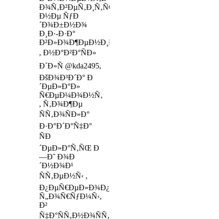
Ð¾Ñ‚Ð²ÐµÑ‚Ð¸Ñ‚ÑŒ
Ð½Ðµ ÑƒÐ
´Ð¾Ð±Ð½Ð¾
Ð¸Ð·-Ð·Ð°
Ð²Ð»Ð¾Ð¶ÐµÐ½Ð¸Ð¹
, Ð½Ð°Ð²Ð°ÑÐ»
Ð´Ð»Ñ @kda2495,
ÐšÐ¾Ð³Ð´Ð° Ð
´ÐµÐ»Ð°Ð»
Ñ€ÐµÐ¼Ð¾Ð½Ñ‚
, Ñ‚Ð¾Ð¶Ðµ
ÑÑ‚Ð¾ÑÐ»Ð°
Ð·Ð°Ð´Ð°Ñ‡Ð°
ÑÐ
´ÐµÐ»Ð°Ñ‚ÑŒ Ð
—Ð˜ Ð¾Ð
´Ð½Ð¾Ð¹
ÑÑ‚ÐµÐ½Ñ‹ ,
Ð¿ÐµÑ€ÐµÐ»Ð¾Ð¿Ð°Ñ‚Ð¸Ð»
Ñ„Ð¾Ñ€ÑƒÐ¼Ñ‹,
Ð²
Ñ‡Ð°ÑÑ‚Ð½Ð¾ÑÑ‚Ð¸