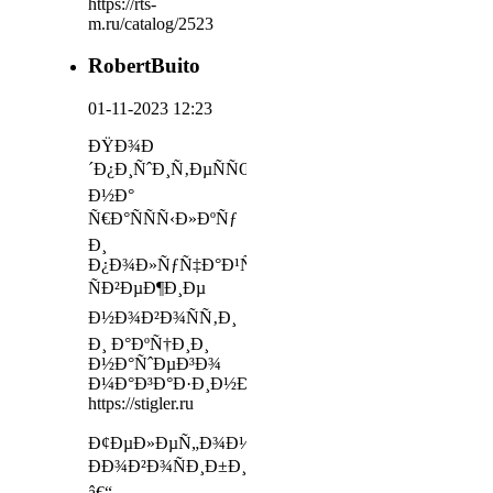
https://rts-
m.ru/catalog/2523
RobertBuito
01-11-2023 12:23
ÐŸÐ¾Ð
´Ð¿Ð¸ÑˆÐ¸Ñ‚ÐµÑÑŒ
Ð½Ð°
Ñ€Ð°ÑÑÑ‹Ð»ÐºÑƒ
Ð¸
Ð¿Ð¾Ð»ÑƒÑ‡Ð°Ð¹Ñ‚Ðµ
ÑÐ²ÐµÐ¶Ð¸Ðµ
Ð½Ð¾Ð²Ð¾ÑÑ‚Ð¸
Ð¸ Ð°ÐºÑ†Ð¸Ð¸
Ð½Ð°ÑˆÐµÐ³Ð¾
Ð¼Ð°Ð³Ð°Ð·Ð¸Ð½Ð°
https://stigler.ru
Ð¢ÐµÐ»ÐµÑ„Ð¾Ð½:
ÐÐ¾Ð²Ð¾ÑÐ¸Ð±Ð¸Ñ€ÑÐº
â€“