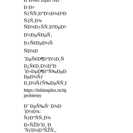
ÐºÐ¾Ð´ÐµÐºÑÐ°
Ð Ð¤
ÑƒÑÑ‚Ð°Ð½Ð¾Ð²Ð»ÐµÐ½Ð¾,
Ñ‡Ñ‚Ð¾
ÑÐ¾Ð±ÑÑ‚Ð²ÐµÐ½Ð½Ð¸Ðº
Ð½ÐµÑÐµÑ‚
Ð±Ñ€ÐµÐ¼Ñ
ÑÐ¾Ð
´ÐµÑ€Ð¶Ð°Ð½Ð¸Ñ
Ð¿Ñ€Ð¸Ð½Ð°Ð
´Ð»ÐµÐ¶Ð°Ñ‰ÐµÐ³Ð¾
ÐµÐ¼Ñƒ
Ð¸Ð¼ÑƒÑ‰ÐµÑÑ‚Ð²Ð°
https://tishinaplus.ru/tipovie-
problemy
Ð˜ ÐµÑ‰Ñ‘ Ð¾Ð
´Ð½Ð¾:
Ñ‡Ð°ÑÑ‚Ð¾
Ð»ÑŽÐ´Ð¸ Ð
´ÑƒÐ¼Ð°ÑŽÑ‚,