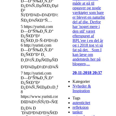
Ð—Ð°Ñ‰Ð¸Ñ‚Ð°
måde at gå til
Ð¿Ð¾Ñ‚ÐµÑ€Ð¿ÐµÐ²ÑˆÐ¸Ñ…
opgaver og nogle
Ð²
værktøjer som bare
ÑƒÐ³Ð¾Ð»Ð¾Ð²Ð½Ñ‹Ñ…
er blevet en naturlig
ÑÐ¿Ð¾Ñ€Ð°Ñ…
del af dig. Derfor
har 'noget mere i
5 https://yuristi.com
den stil' været
Ð—Ð°Ñ‰Ð¸Ñ‚Ð°
efterspurgt af
Ð¿Ñ€Ð°Ð²
BPL'ere i en del år
Ð¿Ñ€Ð¸Ð·Ñ‹Ð²Ð½Ð¸ÐºÐ¾Ð²;
og i 2018 tog vi så
6 http://yuristi.com
fat på det. Som I
Ð—Ð°Ñ‰Ð¸Ñ‚Ð°
kan læse om
Ð¿Ñ€Ð°Ð² Ð¸
andetsteds her på
Ð¸Ð½Ñ‚ÐµÑ€ÐµÑÐ¾Ð²
bloggen,...
Ð²Ð¾ÐµÐ½Ð½Ð¾ÑÐ»ÑƒÐ¶Ð°Ñ‰Ð¸Ñ…
20-11-2018 20:37
7 http://yuristi.com
Ð—Ð°Ñ‰Ð¸Ñ‚Ð°
Kategorier
Ð¿Ñ€Ð°Ð²
Nyheder &
Ð¿Ð¾Ñ‚Ñ€ÐµÐ±Ð¸Ñ‚ÐµÐ»ÐµÐ¹;
Inspiration
8
https://www.yuristi.com
Tags
ÐšÐ¾Ð½ÑÑƒÐ»ÑŒÑ‚Ð°Ñ†Ð¸Ñ
autenticitet
refleksion
Ð¿Ð¾ Ð
tanker
´Ð¾Ð³Ð¾Ð²Ð¾Ñ€Ð°Ð¼