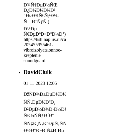
Ð¾Ñ‡ÐµÐ½ÑŒ
Ð¿Ð¾Ð¼Ð¾Ð³
"Ð¤Ð¾Ñ€ÑƒÐ¼-
Ñ…Ð°ÑƒÑ (
Ð½Ðµ
Ñ€ÐµÐºÐ»Ð°Ð¼Ð°)
https://tishinaplus.ru/catalog/tproduct/475181561-
205455955461-
vibroizolyatsionnoe-
kreplenie-
soundguard
DavidClulk
01-11-2023 12:05
ÐžÑÐ¾Ð±ÐµÐ½Ð½Ð¾ÑÑ‚ÑŒÑŽ
ÑÑ‚ÐµÐ½ÐºÐ¸
Ð²ÐµÐ½Ð¾Ð·Ð½Ð¾Ð³Ð¾
ÑÐ¾ÑÑƒÐ´Ð°
ÑÑ‡Ð¸Ñ‚Ð°ÐµÑ‚ÑÑ
Ð½Ð°Ð»Ð¸Ñ‡Ð¸Ðµ