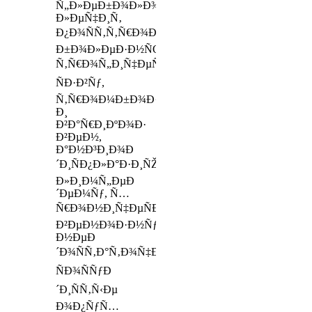
Ñ„Ð»ÐµÐ±Ð¾Ð»Ð¾Ð³
Ð»ÐµÑ‡Ð¸Ñ‚
Ð¿Ð¾ÑÑ‚Ñ‚Ñ€Ð¾Ð¼Ð±Ð¾Ñ„Ð»ÐµÐ±Ð¸Ñ‚Ð¸Ñ‡Ð
Ð±Ð¾Ð»ÐµÐ·Ð½ÑŒ,
Ñ‚Ñ€Ð¾Ñ„Ð¸Ñ‡ÐµÑÐºÑƒÑŽ
ÑÐ·Ð²Ñƒ,
Ñ‚Ñ€Ð¾Ð¼Ð±Ð¾Ð·
Ð¸
Ð²Ð°Ñ€Ð¸ÐºÐ¾Ð·
Ð²ÐµÐ½,
Ð°Ð½Ð³Ð¸Ð¾Ð
´Ð¸ÑÐ¿Ð»Ð°Ð·Ð¸ÑŽ,
Ð»Ð¸Ð¼Ñ„ÐµÐ
´ÐµÐ¼Ñƒ, Ñ…
Ñ€Ð¾Ð½Ð¸Ñ‡ÐµÑÐºÑƒÑŽ
Ð²ÐµÐ½Ð¾Ð·Ð½ÑƒÑŽ
Ð½ÐµÐ
´Ð¾ÑÑ‚Ð°Ñ‚Ð¾Ñ‡Ð½Ð¾ÑÑ‚ÑŒ,
ÑÐ¾ÑÑƒÐ
´Ð¸ÑÑ‚Ñ‹Ðµ
Ð¾Ð¿ÑƒÑ…