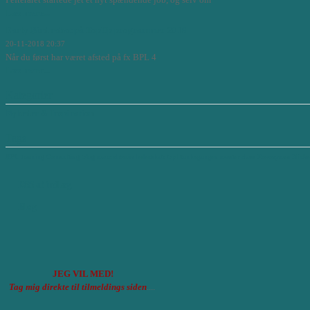
Læs mere...
Early Bird rabat på TopUp programmer 2019
20-11-2018 20:37
Når du først har været afsted på fx BPL 4
Læs mere...
Kategorier
Nyheder & Inspiration
Tags
BPL træning
Consulting
blog
marc drouin
lederskab
bpl tankegangen
master class
Novozymes
Miche
RSS af indlæg
Blog
JEG VIL MED!
Tag mig direkte til tilmeldings siden
....