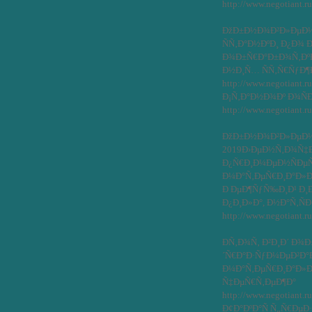
http://www.negotiant.r
ÐžÐ±Ð½Ð¾Ð²Ð»ÐµÐ½Ð
ÑÑ‚Ð°Ð½ÐºÐ¸ Ð¿Ð¾ 
Ð¾Ð±Ñ€Ð°Ð±Ð¾Ñ‚ÐºÐ¸
Ð½Ð¸Ñ… ÑÑ‚Ñ€ÑƒÐ¶
http://www.negotiant.ru
Ð¡Ñ‚Ð°Ð½Ð¾Ðº Ð¾Ñ
http://www.negotiant.r
ÐžÐ±Ð½Ð¾Ð²Ð»ÐµÐ½Ð
2019Ð›ÐµÐ½Ñ‚Ð¾Ñ‡Ð
Ð¿Ñ€Ð¸Ð¼ÐµÐ½ÑÐµÑ‚
Ð¼Ð°Ñ‚ÐµÑ€Ð¸Ð°Ð»Ð¾Ð²
Ð ÐµÐ¶ÑƒÑ‰Ð¸Ð¹ Ð¸
Ð¿Ð¸Ð»Ð°, Ð½Ð°Ñ‚Ñ
http://www.negotiant.
Ð­Ñ‚Ð¾Ñ‚ Ð²Ð¸Ð´ Ð¾
´Ñ€Ð°Ð·ÑƒÐ¼ÐµÐ²Ð°
Ð¼Ð°Ñ‚ÐµÑ€Ð¸Ð°Ð»Ð
Ñ‡ÐµÑ€Ñ‚ÐµÐ¶Ð°
http://www.negotiant.r
Ð¢Ð°ÐºÐ°Ñ Ñ„Ñ€Ðµ