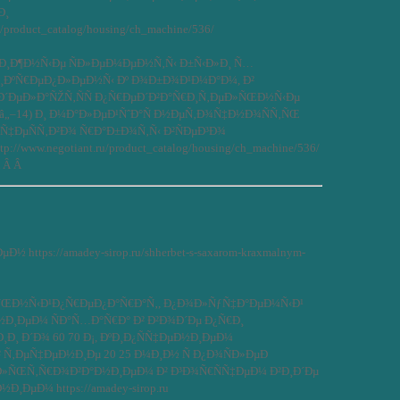
Ð¸
u/product_catalog/housing/ch_machine/536/
Ð¸Ð¶Ð½Ñ‹Ðµ ÑÐ»ÐµÐ¼ÐµÐ½Ñ‚Ñ‹ Ð±Ñ‹Ð»Ð¸ Ñ…
ÐºÑ€ÐµÐ¿Ð»ÐµÐ½Ñ‹ Ðº Ð¾Ð±Ð¾Ð¹Ð¼Ð°Ð¼, Ð²
ÐµÐ»Ð°ÑŽÑ‚ÑÑ Ð¿Ñ€ÐµÐ´Ð²Ð°Ñ€Ð¸Ñ‚ÐµÐ»ÑŒÐ½Ñ‹Ðµ
 (â„–14) Ð¸ Ð¼Ð°Ð»ÐµÐ¹ÑˆÐ°Ñ Ð½ÐµÑ‚Ð¾Ñ‡Ð½Ð¾ÑÑ‚ÑŒ
°Ñ‡ÐµÑÑ‚Ð²Ð¾ Ñ€Ð°Ð±Ð¾Ñ‚Ñ‹ Ð²ÑÐµÐ³Ð¾
://www.negotiant.ru/product_catalog/housing/ch_machine/536/
Â Â Â
ÐµÐ½ https://amadey-sirop.ru/shherbet-s-saxarom-kraxmalnym-
ŒÐ½Ñ‹Ð¹Ð¿Ñ€ÐµÐ¿Ð°Ñ€Ð°Ñ‚, Ð¿Ð¾Ð»ÑƒÑ‡Ð°ÐµÐ¼Ñ‹Ð¹
½Ð¸ÐµÐ¼ ÑÐ°Ñ…Ð°Ñ€Ð° Ð² Ð²Ð¾Ð´Ðµ Ð¿Ñ€Ð¸
Ð¸ Ð´Ð¾ 60 70 Ð¡, ÐºÐ¸Ð¿ÑÑ‡ÐµÐ½Ð¸ÐµÐ¼
² Ñ‚ÐµÑ‡ÐµÐ½Ð¸Ðµ 20 25 Ð¼Ð¸Ð½ Ñ Ð¿Ð¾ÑÐ»ÐµÐ
»ÑŒÑ‚Ñ€Ð¾Ð²Ð°Ð½Ð¸ÐµÐ¼ Ð² Ð³Ð¾Ñ€ÑÑ‡ÐµÐ¼ Ð²Ð¸Ð´Ðµ
Ð¸ÐµÐ¼ https://amadey-sirop.ru