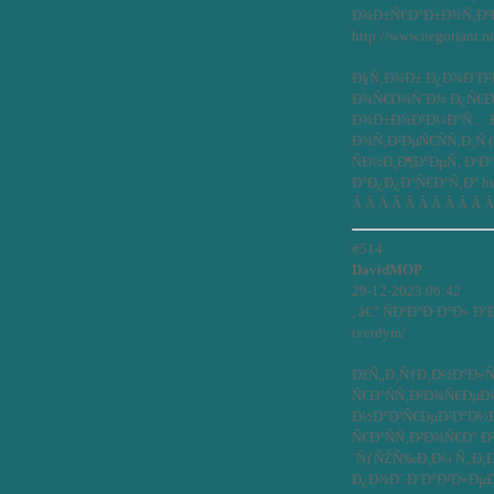
Ð¾Ð±Ñ€Ð°Ð±Ð¾Ñ‚Ðº
http://www.negotiant.r
Ð§Ñ‚Ð¾Ð± Ð¿Ð¾Ð´Ð²
Ð¾Ñ€Ð¾ÑˆÐ¾ Ð¿Ñ€Ð¸
Ð¾Ð±Ð¾Ð¹Ð¼Ð°Ñ… Ð´
Ð¾Ñ‚Ð²ÐµÑ€ÑÑ‚Ð¸Ñ
ÑÐ½Ð¸Ð¶Ð°ÐµÑ‚ ÐºÐ
Ð°Ð¿Ð¿Ð°Ñ€Ð°Ñ‚Ð° http
Â Â Â Â Â Â Â Â Â Â 
#514
DavidMOP
29-12-2023 06:42
, â€” ÑÐºÐ°Ð·Ð°Ð» Ð‘
tverdym/
ÐžÑ„Ð¸Ñ†Ð¸Ð½Ð°Ð»Ñ
Ñ€Ð°ÑÑ‚Ð²Ð¾Ñ€ÐµÐ
Ð½Ð°Ð³Ñ€ÐµÐ²Ð°Ð½Ð¸
Ñ€Ð°ÑÑ‚Ð²Ð¾Ñ€Ð° Ð
´ÑƒÑŽÑ‰Ð¸Ð¼ Ñ„Ð¸Ð
Ð¿Ð¾Ð´ Ð´Ð°Ð²Ð»ÐµÐ½