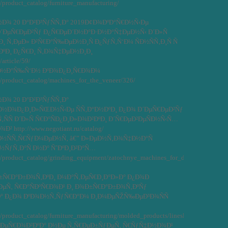
u/product_catalog/furniture_manufacturing/
¾ 20 Ð°Ð²Ð³ÑƒÑÑ‚Ð° 2019Ð¢Ð¾ÐºÐ°Ñ€Ð½Ñ‹Ðµ
Ð´ÐµÑ€ÐµÐ²Ñƒ Ð¿Ñ€ÐµÐ´Ð½Ð°Ð·Ð½Ð°Ñ‡ÐµÐ½Ñ‹ Ð´Ð»Ñ
 Ñ‚ÐµÐ» Ð²Ñ€Ð°Ñ‰ÐµÐ½Ð¸Ñ Ð¿ÑƒÑ‚Ñ‘Ð¼ ÑÐ½ÑÑ‚Ð¸Ñ Ñ
ÐºÐ¸ Ð¿Ñ€Ð¸ Ñ‚Ð¾Ñ‡ÐµÐ½Ð¸Ð¸
/article/59/
Ð½Ð°Ñ‰Ñ‘Ð½ ÐºÐ¾Ð¿Ð¸Ñ€Ð¾Ð¼
u/product_catalog/machines_for_the_veneer/326/
¾ 20 Ð°Ð²Ð³ÑƒÑÑ‚Ð°
½Ð¾Ð¿Ð¸Ð»ÑŒÐ½Ñ‹Ðµ ÑÑ‚Ð°Ð½ÐºÐ¸ Ð¿Ð¾ Ð´ÐµÑ€ÐµÐ²Ñƒ
ÑÑ Ð´Ð»Ñ Ñ€Ð°ÑÐ¿Ð¸Ð»Ð¾Ð²ÐºÐ¸ Ð´Ñ€ÐµÐ²ÐµÑÐ½Ñ‹Ñ…
 http://www.negotiant.ru/catalog/
Ð½ÑÑ‚Ñ€ÑƒÐ¼ÐµÐ½Ñ‚ â€” Ð»ÐµÐ½Ñ‚Ð¾Ñ‡Ð½Ð°Ñ
Ð½ÑƒÑ‚Ð°Ñ Ð½Ð° ÑˆÐºÐ¸Ð²Ð°Ñ…
ru/product_catalog/grinding_equipment/zatochnye_machines_for_disk_saws/634/
Ð±Ñ€Ð°Ð±Ð¾Ñ‚ÐºÐ¸ Ð¼Ð°Ñ‚ÐµÑ€Ð¸Ð°Ð»Ð° Ð¿Ð¾Ð
ÐµÑ‚ Ñ€Ð°ÑÐºÑ€Ð¾Ð¹ Ð¸ Ð¾Ð±Ñ€Ð°Ð±Ð¾Ñ‚ÐºÑƒ
° Ð¿Ð¾ ÐºÐ¾Ð½Ñ‚ÑƒÑ€Ð°Ð¼ Ð¸Ð¼ÐµÑŽÑ‰ÐµÐ³Ð¾ÑÑ
u/product_catalog/furniture_manufacturing/molded_products/lineslaminating/511/
Ð·ÐµÑ€Ð¾Ð²ÐºÐ° Ð½Ðµ Ñ‚Ñ€ÐµÐ±ÑƒÐµÑ‚ Ñ€ÑƒÑ‡Ð½Ð¾Ð¹