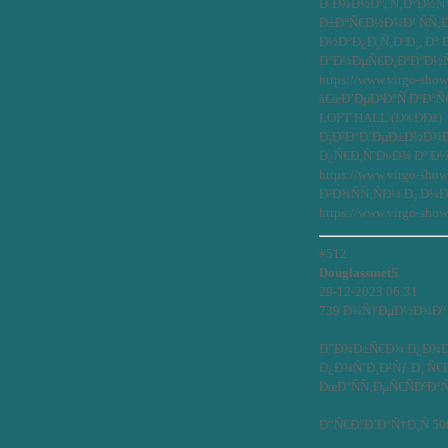
Ð·Ð¾Ð½Ð°, Ñ‚Ð°Ð½Ñ†Ð
Ð±Ð°Ñ€Ð½Ð¾Ð¹ ÑÑ‚Ð
Ð½Ð°Ð¿Ð¸Ñ‚ÐºÐ¸, Ð° 
Ð°Ð¼ÐµÑ€Ð¸ÐºÐ°Ð½Ñ
https://www.virgo-sho
â€œÐ’ÐµÐ³Ð°Ñ ÐºÐ°Ñ€
LOFT HALL (Ð®ÐÐž)
Ð¡Ð²Ð°Ð´ÐµÐ±Ð½Ð¾Ð
Ð¿Ñ€Ð¸ÑˆÐ»Ð¾ Ðº Ð½
https://www.virgo-sh
Ð³Ð¾ÑÑ‚ÑÐ¼ Ð¸ Ð
https://www.virgo-show
#512
DouglassmetS
29-12-2023 06:31
739 Ð¾Ñ†ÐµÐ½Ð¾Ðº http
Ð”Ð¾Ð±Ñ€Ð¾ Ð¿Ð¾Ð¶
Ð¿Ð¾ÑˆÐ¸Ð²Ñƒ Ð¸ Ñ€
ÐœÐ°ÑÑ‚ÐµÑ€ÑÐºÐ°Ñ h
Ð“Ñ€Ð°Ð´Ð°Ñ†Ð¸Ñ 500