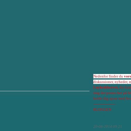
Nedenfor finder du
vor
diskussioner, nyheder, 
I nyhedsbrevet,
der kun
ting der postes her på 
holde dig ajour med hva
-------------------
BLOGGEN:
Leadership excell
20-08-2014 09:21