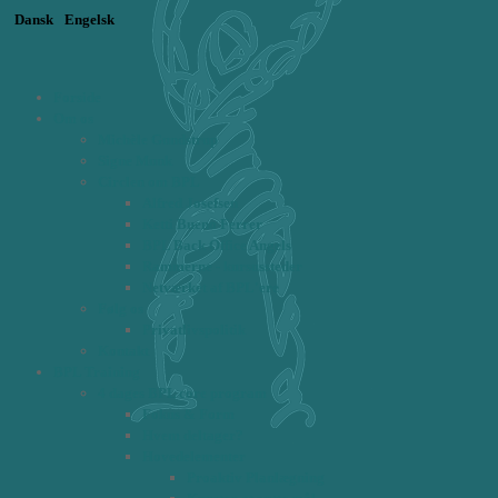
Dansk
Engelsk
Forside
Om os
Michèle Gundstrup
Signe Munk
Circlen om BPL
Alfred Josefsen
Ketti Bueno Ferrer
BPL Back Office Angels
Rammerne - kursussteder
Netværket af BPL'ere
Følg os
Privatlivspolitik
Kontakt
BPL Training
4 dages BPL core program
Fokus & Form
Hvem deltager?
Hovedelementer
Proaktiv Planlægning