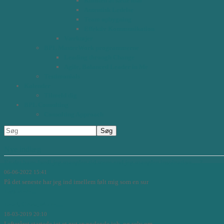
Kunsten at sætte mål
Autentisk Ledelse
Team opbygning
Effektiv Kommunikation
Værktøjer
BPL MasterWork programmerne
Leading through Change
Agile, Balanced Leader in Me
Testimonials
Kalender
Tilmeld dig
BPL Consulting
Consulting Approach
Nye indlæg
Er det bare fordi jeg mangler tid mere end jeg mangler inspiration….?
06-06-2022 15:41
På det seneste har jeg ind imellem følt mig som en sur
Læs mere...
Lead, Grow, Move.....
18-03-2019 20:10
I efteråret startede jet et nyt spændende job, og selv om