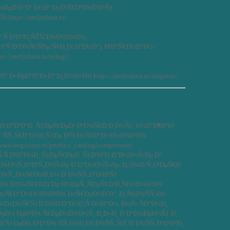
ÐµÐ·Ð´Ð° Ð½Ð° Ð¿Ð°Ñ€ÐºÐ¾Ð²ÐºÑƒ,
ttps://ateljedana.ru/
° Ñ ÐºÐ°Ð¿ÑŽÑˆÐ¾Ð½Ð¾Ð¼,
Ð°ÑˆÐºÐ¾Ñ€ÑÐµ/Ñ€Ð¸Ð±Ð°Ð½Ð°), ÐºÐ°Ñ€Ð¼Ð°Ð½-
//ateljedana.ru/uslugi/
° Ð»ÐµÐºÐ°Ð»Ð° Ð¿Ð¾Ð»Ð¾ https://ateljedana.ru/magazin/
Ð·Ð°ÐºÐ°Ð· Ñ‡ÐµÑ€ÐµÐ· ÐºÐ¾Ñ€Ð·Ð¸Ð½Ñƒ, Ð½Ð°Ð¶Ð°Ð²
 ÑÑ‚Ñ€Ð°Ð½Ð¸Ñ†Ðµ Ð²Ñ‹Ð±Ñ€Ð°Ð½Ð½Ð¾Ð³Ð¾
ww.negotiant.ru/product_catalog/compressors/
Ñ Ñ Ð²Ð°Ð¼Ð¸ Ñ‡ÐµÑ€ÐµÐ· ÑƒÐºÐ°Ð·Ð°Ð½Ð½Ñ‹Ðµ Ð²
Ð¾Ð½Ñ‚Ð°ÐºÑ‚Ð½Ñ‹Ðµ Ð´Ð°Ð½Ð½Ñ‹Ðµ, Ð¿Ð¾Ð´Ñ‚Ð²ÐµÑ€Ð
¸ Ð¾Ñ„Ð¾Ñ€Ð¼Ð¸Ð¼ Ð´Ð¾ÑÑ‚Ð°Ð²ÐºÑƒ
ÐµÐ¼ Ð³Ð¾Ñ€Ð¾Ð´Ðµ Ð½ÐµÑ‚ ÑÐµÑ€Ð²Ð¸ÑÐ½Ð¾Ð³Ð¾
Ð±Ñ€Ð°Ð½Ð½Ð¾Ð³Ð¾ Ð±Ñ€ÐµÐ½Ð´Ð°, Ð¿Ñ€Ð¾ÑÑ‚Ð¾
Ð¾Ð±Ð¾Ñ€ÑƒÐ´Ð¾Ð²Ð°Ð½Ð¸Ñ Ð½Ð°Ð¼, Ð¼Ñ‹ ÑÐ°Ð¼Ð¸
µÐ¼ ÐµÐ³Ð¾ Ñ€ÐµÐ¼Ð¾Ð½Ñ‚ Ð¸Ð»Ð¸ Ð·Ð°Ð¼ÐµÐ½Ñƒ Ð¸
€ÑƒÐµÐ¼ Ð²Ð°Ð¼ ÑÑ‚Ð¾Ð¸Ð¼Ð¾ÑÑ‚ÑŒ Ð´Ð¾ÑÑ‚Ð°Ð²ÐºÐ¸