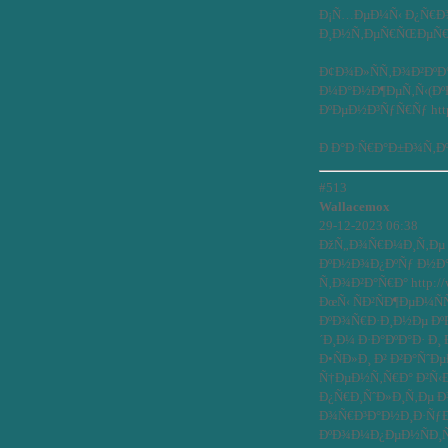
Ð¡Ñ…ÐµÐ¼Ñ‹ Ð¿Ñ€Ð¾
Ð¸Ð½Ñ‚ÐµÑ€ÑŒÐµÑ€Ñ‹ h
Ð¢Ð¾Ð»ÑÑ‚Ð¾Ð²ÐºÐ
Ð¼Ð°Ð½Ð¶ÐµÑ‚Ñ‹(Ðº
ÐºÐµÐ½Ð³ÑƒÑ€Ñƒ https:
Ð Ð°Ð·Ñ€Ð°Ð±Ð¾Ñ‚ÐºÐ
#513
Wallacemox
29-12-2023 06:38
ÐžÑ„Ð¾Ñ€Ð¼Ð¸Ñ‚Ðµ 
ÐºÐ½Ð¾Ð¿ÐºÑƒ Ð½Ð°
Ñ‚Ð¾Ð²Ð°Ñ€Ð° http://w
ÐœÑ‹ ÑÐ²ÑÐ¶ÐµÐ¼Ñ
ÐºÐ¾Ñ€Ð·Ð¸Ð½Ðµ Ðº
´Ð¸Ð¼ Ð·Ð°ÐºÐ°Ð· Ð
Ð•ÑÐ»Ð¸ Ð² Ð²Ð°Ñˆ
Ñ†ÐµÐ½Ñ‚Ñ€Ð° Ð²Ñ‹
Ð¿Ñ€Ð¸ÑˆÐ»Ð¸Ñ‚Ðµ 
Ð¾Ñ€Ð³Ð°Ð½Ð¸Ð·ÑƒÐ
ÐºÐ¾Ð¼Ð¿ÐµÐ½ÑÐ¸Ñ