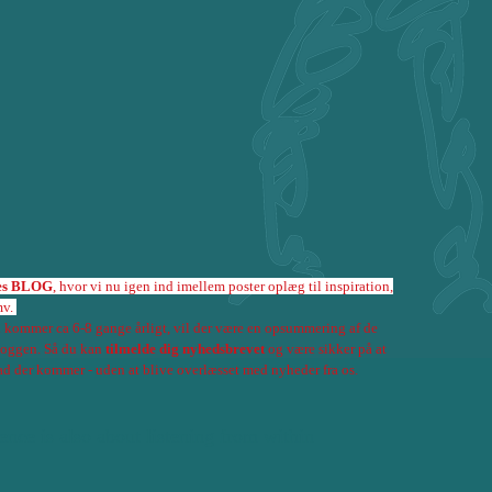
es BLOG
, hvor vi nu igen ind imellem poster oplæg til inspiration,
mv.
 kommer ca 6-8 gange årligt, vil der være en opsummering af de
bloggen. Så du kan
tilmelde dig nyhedsbrevet
og være sikker på at
d der kommer - uden at blive overlæsset med nyheder fra os.
ence is also about listening from within