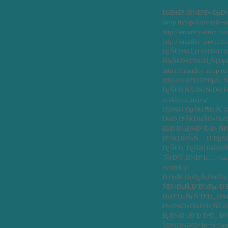
ÐžÐ±Ð½Ð¾Ð²Ð»ÐµÐ½Ð¾ 
sirop.ru/ispolzovanie-
http://amadey-sirop.ru
http://amadey-sirop.r
Ð¿Ñ€Ð¾Ð¸Ð·Ð²Ð¾Ð´Ð¸
Ð¾Ñ€Ð³Ð°Ð½Ð¸Ñ‡ÐµÑ
https://amadey-sirop.r
ÐžÐ±Ð»Ð°Ð´Ð°ÐµÑ‚ 
Ð¿Ñ€Ð¸ÑÑ‚Ð½Ñ‹Ð¼ Ð²Ð
sveklovichnaya/
Ð¡Ð¾Ð´ÐµÑ€Ð¶Ð¸Ñ‚ 
Ð¼Ð¸ÐºÑ€Ð¾ÑÐ»Ðµ
ÐžÐ´Ð½Ð¾Ð¹ Ð¸Ð· Ñ
Ð°Ñ€Ð½Ñ‹Ñ… Ð´ÐµÑÐµ
Ð¿Ñ€Ð¸ Ð¿Ð¾Ð¼Ð¾Ñ
´ÑƒÐºÑ‚Ð¾Ð² http://ama
ekstrakty/
Ð ÐµÑ†ÐµÐ¿Ñ‚Ð¾Ð¼ Ñ
ÑÐ¼ÐµÑ‚Ð°Ð½Ðµ, Ð´
Ð±Ð°Ð±ÑƒÑˆÐºÐ¸, Ð¾
Ð½Ð¾Ð»Ð¾Ð³Ð¸ÑŽ Ð¿
Ð¿Ð¾Ð¼Ð°Ð´ÐºÐ¸, Ð
ÑÐ½Ð¾Ð²Ð° https://ama