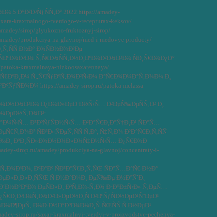
5 Ð°Ð²Ð³ÑƒÑÑ‚Ð° 2022 https://amadey-
saxara-kraxmalnogo-tverdogo-v-recepturax-keksov/
/amadey/sirop/glyukozno-fruktoznyj-sirop/
u/amadey/produkciya-na-glavnoj/med-i-medovye-producty/
Ñ‚ÑÑ Ð½Ð° Ð¾ÑÐ½Ð¾Ð²Ðµ
ÐºÐ¾Ð³Ð¾ Ñ‚Ñ€Ð¾ÑÑ‚Ð½Ð¸ÐºÐ¾Ð²Ð¾Ð³Ð¾ ÑÐ¸Ñ€Ð¾Ð¿Ð°
u/patoka-kraxmalnaya-nizkoosaxarennaya/
ÑÑ€ÐºÐ¸Ð¼ Ñ„Ñ€ÑƒÐºÑ‚Ð¾Ð²Ñ‹Ð¼ Ð°Ñ€Ð¾Ð¼Ð°Ñ‚Ð¾Ð¼ Ð¸
ºÑƒÑÐ¾Ð¼ https://amadey-sirop.ru/patoka-melassa-
Ð¼Ð½Ð¾Ð³Ð¾ Ð¿Ð¾Ð»ÐµÐ·Ð½Ñ‹Ñ… Ð²ÐµÑ‰ÐµÑÑ‚Ð² Ð¸
Ð¼ÐµÐ½Ñ‚Ð¾Ð²:
Ð°Ð¼Ñ‹Ñ… Ð²ÐºÑƒÑÐ½Ñ‹Ñ… Ð²Ð°Ñ€Ð¸Ð°Ñ†Ð¸Ð¹ ÑÐ°Ñ…
Ñ€Ñ‚Ð¾Ð² ÑÐ²Ð»ÑÐµÑ‚ÑÑ Ñ‚Ð°, Ñ‡Ñ‚Ð¾ Ð²Ð°Ñ€Ð¸Ñ‚ÑÑ
‰Ð¸ ÐºÐ¸ÑÐ»Ð¾Ð¼Ð¾Ð»Ð¾Ñ‡Ð½Ñ‹Ñ… Ð¿Ñ€Ð¾Ð
dey-sirop.ru/amadey/produkciya-na-glavnoj/concentraty-i-
‚Ð¾Ð³Ð¾, ÐºÐ°Ðº ÑÐ²Ð°Ñ€Ð¸Ñ‚ÑŒ ÑÐ°Ñ…Ð°Ñ€ Ð½Ð°
ÐµÐ»Ð¸Ð»Ð¸ÑÑŒ Ñ Ð½Ð°Ð¼Ð¸ ÐµÑ‰Ðµ Ð½Ð°ÑˆÐ¸
Ð´Ð½Ð°ÐºÐ¾ ÐµÑÐ»Ð¸ ÐºÑ‚Ð¾-Ñ‚Ð¾ Ð·Ð°Ð±Ñ‹Ð» Ñ‚ÐµÑ…
Ñ€Ð¸Ð³Ð¾Ñ‚Ð¾Ð²Ð»ÐµÐ½Ð¸Ñ Ð²ÐºÑƒÑÐ½ÐµÐ¹ÑˆÐµÐ¹
¼Ð¾Ð¶ÐµÑ‚ Ð¾Ð·Ð½Ð°ÐºÐ¾Ð¼Ð¸Ñ‚ÑŒÑÑ Ñ Ð½ÐµÐ¹
dey-sirop.ru/saxar-kraxmalnyj-tverdyj-v-proizvodstve-pechenya-