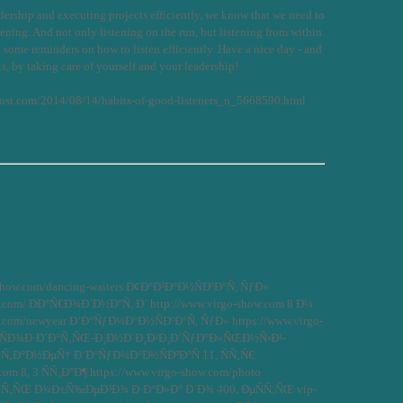
ership and executing projects efficiently, we know that we need to
stening. And not only listening on the run, but listening from within.
h some reminders on how to listen efficiently. Have a nice day - and
ts, by taking care of yourself and your leadership!
ost.com/2014/08/14/habits-of-good-listeners_n_5668590.html
spiration
show.com/dancing-waiters Ð¢Ð°Ð³Ð°Ð½ÑÐºÐ°Ñ, ÑƒÐ»
w.com/ ÐÐ°Ñ€Ð¾Ð´Ð½Ð°Ñ, Ð´ http://www.virgo-show.com 8 Ð¼
w.com/newyear Ð‘Ð°ÑƒÐ¼Ð°Ð½ÑÐºÐ°Ñ, ÑƒÐ» https://www.virgo-
Ðº-ÑÐ¾Ð·Ð´Ð°Ñ‚ÑŒ-Ð¸Ð½Ð´Ð¸Ð²Ð¸Ð´ÑƒÐ°Ð»ÑŒÐ½Ñ‹Ð¹-
Ñ‚Ð°Ð½ÐµÑ† Ð‘Ð°ÑƒÐ¼Ð°Ð½ÑÐºÐ°Ñ 11, ÑÑ‚Ñ€
com 8, 3 ÑÑ‚Ð°Ð¶ https://www.virgo-show.com/photo
Ñ‚ÑŒ Ð¾Ð±Ñ‰ÐµÐ³Ð¾ Ð·Ð°Ð»Ð° Ð´Ð¾ 400, ÐµÑÑ‚ÑŒ vip-