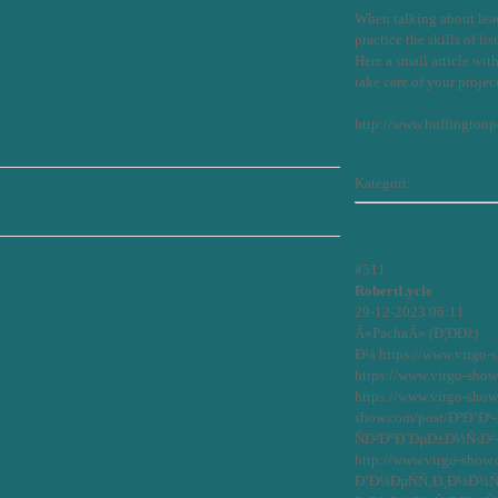
When talking about lead
practice the skills of li
Here a small article wit
take care of your projec
Link to article
http://www.huffingtonp
Kategori:
Nyheder & In
Kommentarer
le Gundstrup Consulting
workshops
bpl kurser
#511
RobertLycle
29-12-2023 06:11
Â«PachaÂ» (Ð¦ÐÐž)
Ð¼ https://www.virgo-
https://www.virgo-sho
https://www.virgo-sho
show.com/post/ÐºÐ°
ÑÐ²Ð°Ð´ÐµÐ±Ð½Ñ‹Ð¹-
http://www.virgo-show.
Ð’Ð¼ÐµÑÑ‚Ð¸Ð¼Ð¾Ñ