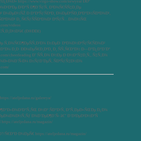
¿Ð¾Ð» https://www.virgo-show.com/newyear ÐÐ°
¾Ð¹ÐºÐµ Ð²Ð°Ñ Ð¶Ð´ÑƒÑ‚ Ð³Ð¾Ñ€ÑÑ‡Ð¸Ðµ
Ð² Ð¼ÐµÐ½ÑŽ Ð·Ð°ÐºÑƒÑÐºÐ¸ Ð¼ÐµÐºÑÐ¸ÐºÐ°Ð½ÑÐºÐ¾Ð¹,
ÐºÐ¾Ð¹ Ð¸ Ñ€ÑƒÑÑÐºÐ¾Ð¹ ÐºÑƒÑ…Ð¾Ð½ÑŒ
w.com/videos
Ñ‚Ð¸Ð½Ð³â€ (Ð®ÐÐž)
µ Ñ‚Ð¾Ñ€Ð¶ÐµÑÑ‚Ð²Ð¾ Ð±ÐµÐ· ÐºÐ¾Ð½ÐºÑƒÑ€ÑÐ¾Ð²
Ð°Ð¼ Ð¸Ð· ÐÐ¼ÐµÑ€Ð¸ÐºÐ¸ Ð¸ ÑÑ‚Ñ€Ð°Ð½ Ð—Ð°Ð¿Ð°Ð´Ð°
ow.com/cheerleading Ð˜ ÑÑ‚Ð¾ Ð½Ðµ Ð·Ð½Ð°Ñ‡Ð¸Ñ‚, Ñ‡Ñ‚Ð¾
¼Ð¾Ð»Ð¾Ð´Ñ‹Ð¼ Ð±ÑƒÐ´ÐµÑ‚ ÑÐºÑƒÑ‡Ð½Ð¾
.com/
s://ateljedana.ru/galereya/
Ð°Ð»Ð¾Ð²Ð°Ñ‚ÑŒ Ð½Ð° ÑÐ°Ð¹Ñ‚ Ð°Ñ‚ÐµÐ»ÑŒÐµ Ð¿Ð¾
ÐµÐ¼Ð¾Ð½Ñ‚Ñƒ Ð¾Ð´ÐµÐ¶Ð´Ñ‹ â€” Ð¨Ð²ÐµÐ¹Ð½Ð°Ñ
ttps://ateljedana.ru/magazin/
?/Ñ€Ð°Ð·Ð¼ÐµÑ€ https://ateljedana.ru/magazin/