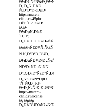
Ð¼Ð¾Ñ€Ñ‰Ð¸Ð½Ñ‹
Ð¸ Ð¿Ñ‚Ð¾Ð·
Ñ‚ÐºÐ°Ð½ÐµÐ¹
https://marera-
clinic.ru/45plus
ÐžÐ´Ð½Ð¾Ð¹
Ð¸Ð·
Ð¼ÐµÑ‚Ð¾Ð
´Ð¸Ðº,
Ð¿Ð¾Ð·Ð²Ð¾Ð»ÑÑŽÑ‰Ð¸Ñ…
Ð±Ð¾Ñ€Ð¾Ñ‚ÑŒÑÑ
Ñ Ñ‚Ð°ÐºÐ¸Ð¼Ð¸
Ð½ÐµÑÐ¾Ð²ÐµÑ€ÑˆÐµÐ½ÑÑ‚Ð²Ð°Ð¼Ð¸,
ÑÐ²Ð»ÑÐµÑ‚ÑÑ
Ð°Ð¿Ð¿Ð°Ñ€Ð°Ñ‚Ð½Ð°Ñ
Ð¿Ñ€Ð¾Ñ†ÐµÐ
´ÑƒÑ€Ð° RF-
Ð»Ð¸Ñ„Ñ‚Ð¸Ð½Ð³Ð°
https://marera-
clinic.ru/license
Ð¡ ÐµÐµ
Ð¿Ð¾Ð¼Ð¾Ñ‰ÑŒÑŽ