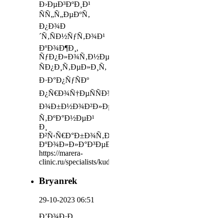
Ð›ÐµÐ³ÐºÐ¸Ð¹
ÑÑ„Ñ„ÐµÐºÑ‚
Ð¿Ð¾Ð
´Ñ‚ÑÐ½ÑƒÑ‚Ð¾Ð¹
ÐºÐ¾Ð¶Ð¸,
ÑƒÐ¿Ð»Ð¾Ñ‚Ð½ÐµÐ½Ð¸Ðµ
ÑÐ¿Ð¸Ñ‚ÐµÐ»Ð¸Ñ,
Ð·Ð°Ð¿ÑƒÑÐº
Ð¿Ñ€Ð¾Ñ†ÐµÑÑÐ¾Ð²
Ð¾Ð±Ð½Ð¾Ð²Ð»ÐµÐ½Ð¸Ñ
Ñ‚ÐºÐ°Ð½ÐµÐ¹
Ð¸
Ð²Ñ‹Ñ€Ð°Ð±Ð¾Ñ‚ÐºÐ¸
ÐºÐ¾Ð»Ð»Ð°Ð³ÐµÐ½Ð°
https://marera-
clinic.ru/specialists/kudrovo
Bryanrek
29-10-2023 06:51
Ð’Ð¾Ð·Ð