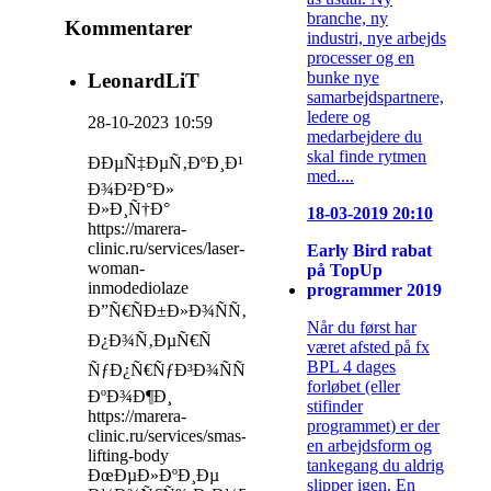
branche, ny
Kommentarer
industri, nye arbejds
processer og en
bunke nye
LeonardLiT
samarbejdspartnere,
ledere og
28-10-2023 10:59
medarbejdere du
skal finde rytmen
ÐÐµÑ‡ÐµÑ‚ÐºÐ¸Ð¹
med....
Ð¾Ð²Ð°Ð»
Ð»Ð¸Ñ†Ð°
18-03-2019 20:10
https://marera-
clinic.ru/services/laser-
Early Bird rabat
woman-
på TopUp
inmodediolaze
programmer 2019
Ð”Ñ€ÑÐ±Ð»Ð¾ÑÑ‚ÑŒ,
Når du først har
Ð¿Ð¾Ñ‚ÐµÑ€Ñ
været afsted på fx
BPL 4 dages
ÑƒÐ¿Ñ€ÑƒÐ³Ð¾ÑÑ‚Ð¸
forløbet (eller
ÐºÐ¾Ð¶Ð¸
stifinder
https://marera-
programmet) er der
clinic.ru/services/smas-
en arbejdsform og
lifting-body
tankegang du aldrig
ÐœÐµÐ»ÐºÐ¸Ðµ
slipper igen. En