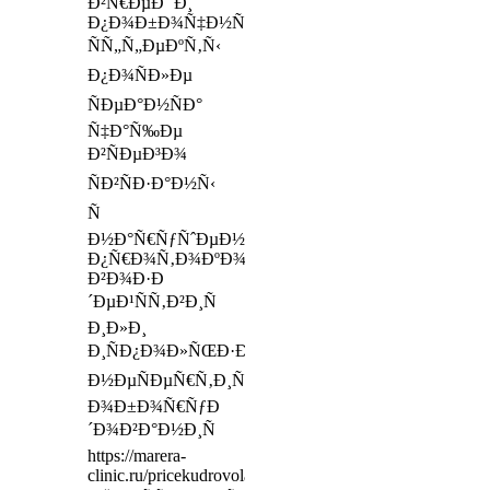
Ð²Ñ€ÐµÐ´ Ð¸
Ð¿Ð¾Ð±Ð¾Ñ‡Ð½Ñ‹Ðµ
ÑÑ„Ñ„ÐµÐºÑ‚Ñ‹
Ð¿Ð¾ÑÐ»Ðµ
ÑÐµÐ°Ð½ÑÐ°
Ñ‡Ð°Ñ‰Ðµ
Ð²ÑÐµÐ³Ð¾
ÑÐ²ÑÐ·Ð°Ð½Ñ‹
Ñ
Ð½Ð°Ñ€ÑƒÑˆÐµÐ½Ð¸ÐµÐ¼
Ð¿Ñ€Ð¾Ñ‚Ð¾ÐºÐ¾Ð»Ð°
Ð²Ð¾Ð·Ð
´ÐµÐ¹ÑÑ‚Ð²Ð¸Ñ
Ð¸Ð»Ð¸
Ð¸ÑÐ¿Ð¾Ð»ÑŒÐ·Ð¾Ð²Ð°Ð½Ð¸ÐµÐ¼
Ð½ÐµÑÐµÑ€Ñ‚Ð¸Ñ„Ð¸Ñ†Ð¸Ñ€Ð¾Ð²Ð°Ð½Ð½Ð¾Ð
Ð¾Ð±Ð¾Ñ€ÑƒÐ
´Ð¾Ð²Ð°Ð½Ð¸Ñ
https://marera-
clinic.ru/pricekudrovolaserep