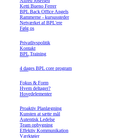
Alfred Josefsen
Ketti Bueno Ferrer
BPL Back Office Angels
Rammerne - kursussteder
Netværket af BPL'ere
Følg os
Privatlivspolitik
Kontakt
BPL Training
4 dages BPL core program
Fokus & Form
Hvem deltager?
Hovedelementer
Proaktiv Planlægning
Kunsten at sætte mål
Autentisk Ledelse
Team opbygning
Effektiv Kommunikation
Værktøjer