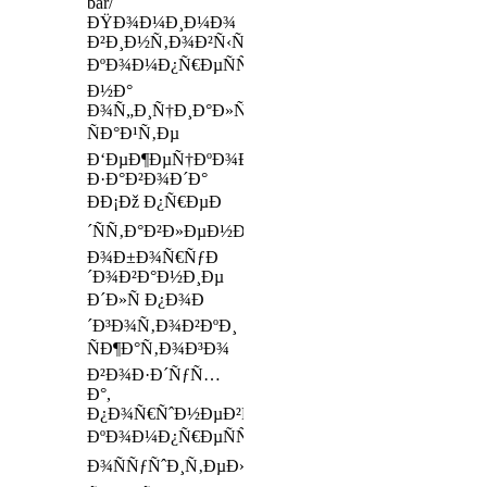
bar/
ÐŸÐ¾Ð¼Ð¸Ð¼Ð¾
Ð²Ð¸Ð½Ñ‚Ð¾Ð²Ñ‹Ñ…
ÐºÐ¾Ð¼Ð¿Ñ€ÐµÑÑÐ¾Ñ€Ð¾Ð²,
Ð½Ð°
Ð¾Ñ„Ð¸Ñ†Ð¸Ð°Ð»ÑŒÐ½Ð¾Ð¼
ÑÐ°Ð¹Ñ‚Ðµ
Ð‘ÐµÐ¶ÐµÑ†ÐºÐ¾Ð³Ð¾
Ð·Ð°Ð²Ð¾Ð´Ð°
ÐÐ¡Ðž Ð¿Ñ€ÐµÐ
´ÑÑ‚Ð°Ð²Ð»ÐµÐ½Ð¾
Ð¾Ð±Ð¾Ñ€ÑƒÐ
´Ð¾Ð²Ð°Ð½Ð¸Ðµ
Ð´Ð»Ñ Ð¿Ð¾Ð
´Ð³Ð¾Ñ‚Ð¾Ð²ÐºÐ¸
ÑÐ¶Ð°Ñ‚Ð¾Ð³Ð¾
Ð²Ð¾Ð·Ð´ÑƒÑ…
Ð°,
Ð¿Ð¾Ñ€ÑˆÐ½ÐµÐ²Ñ‹Ðµ
ÐºÐ¾Ð¼Ð¿Ñ€ÐµÑÑÐ¾Ñ€Ñ‹,
Ð¾ÑÑƒÑˆÐ¸Ñ‚ÐµÐ»Ð¸