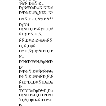
´ÑƒÑˆÐ½Ñ‹Ðµ
Ð¿Ñ€Ð¾Ð¼Ñ‹ÑˆÐ»ÐµÐ½Ð½Ñ‹Ðµ
ÐºÐ¾Ð¼Ð¿Ñ€ÐµÑÑÐ¾Ñ€Ñ‹
Ð¾Ñ‚Ð»Ð¸Ñ‡Ð°ÑŽÑ‚ÑÑ
Ð¿Ð¾
Ð¿Ñ€Ð¸Ð½Ñ†Ð¸Ð¿Ñƒ
ÑÐ¶Ð°Ñ‚Ð¸Ñ,
ÑÑ‚Ð¾Ð¸Ð¼Ð¾ÑÑ‚Ð¸
Ð¸ Ñ‚ÐµÑ…
Ð½Ð¸Ñ‡ÐµÑÐºÐ¸Ð¼
Ñ…
Ð°Ñ€Ð°ÐºÑ‚ÐµÑ€Ð¸ÑÑ‚Ð¸ÐºÐ°Ð¼,
Ðº
ÐºÐ¾Ñ‚Ð¾Ñ€Ñ‹Ð¼
Ð¾Ñ‚Ð½Ð¾ÑÐ¸Ñ‚ÑÑ
Ñ€Ð°Ð±Ð¾Ñ‡ÐµÐµ
Ð
´Ð°Ð²Ð»ÐµÐ½Ð¸Ðµ,
Ð¿Ñ€Ð¾Ð¸Ð·Ð²Ð¾Ð
´Ð¸Ñ‚ÐµÐ»ÑŒÐ½Ð¾ÑÑ‚ÑŒ
Ð¸