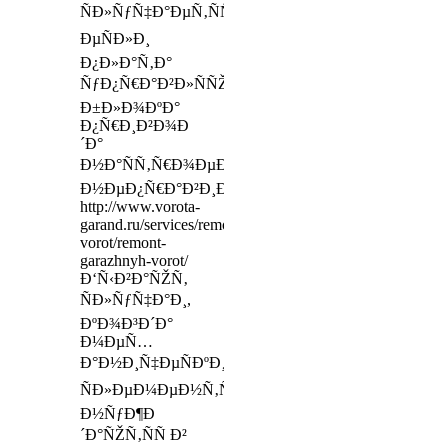
ÑÐ»ÑƒÑ‡Ð°ÐµÑ‚ÑÑ,
ÐµÑÐ»Ð¸
Ð¿Ð»Ð°Ñ‚Ð°
ÑƒÐ¿Ñ€Ð°Ð²Ð»ÑÑŽÑ‰ÐµÐ³Ð¾
Ð±Ð»Ð¾ÐºÐ°
Ð¿Ñ€Ð¸Ð²Ð¾Ð
´Ð°
Ð½Ð°ÑÑ‚Ñ€Ð¾ÐµÐ½Ð°
Ð½ÐµÐ¿Ñ€Ð°Ð²Ð¸Ð»ÑŒÐ½Ð¾
http://www.vorota-
garand.ru/services/remont-
vorot/remont-
garazhnyh-vorot/
Ð‘Ñ‹Ð²Ð°ÑŽÑ‚
ÑÐ»ÑƒÑ‡Ð°Ð¸,
ÐºÐ¾Ð³Ð´Ð°
Ð¼ÐµÑ…
Ð°Ð½Ð¸Ñ‡ÐµÑÐºÐ¸Ðµ
ÑÐ»ÐµÐ¼ÐµÐ½Ñ‚Ñ‹
Ð½ÑƒÐ¶Ð
´Ð°ÑŽÑ‚ÑÑ Ð²