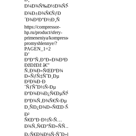
Ð¼Ð¾Ñ‰Ð½Ð¾ÑÑ‚ÑŒ
Ð¾Ð±Ð¾Ñ€ÑƒÐ
´Ð¾Ð²Ð°Ð½Ð¸Ñ
https://compressor-
hp.ru/product/sfery-
primeneniya/kompressory-
promyshlennye/?
PAGEN_1=2
Ð’
ÐºÐ°Ñ‚Ð°Ð»Ð¾Ð³Ðµ
ÐžÐžÐž â€”
Ñ‚Ð¾Ð»ÑŒÐºÐ¾
Ð»ÑƒÑ‡ÑˆÐ¸Ðµ
Ð²Ð¾Ð·Ð
´ÑƒÑˆÐ½Ñ‹Ðµ
ÐºÐ¾Ð¼Ð¿Ñ€ÐµÑÑÐ¾Ñ€Ñ‹,
ÐºÐ¾Ñ‚Ð¾Ñ€Ñ‹Ðµ
Ð¸ÑÐ¿Ð¾Ð»ÑŒÐ·ÑƒÑŽÑ‚ÑÑ
Ð²
Ñ€Ð°Ð·Ð½Ñ‹Ñ…
Ð¾Ñ‚Ñ€Ð°ÑÐ»ÑÑ…
Ð¿Ñ€Ð¾Ð¼Ñ‹ÑˆÐ»ÐµÐ½Ð½Ð¾ÑÑ‚Ð¸: