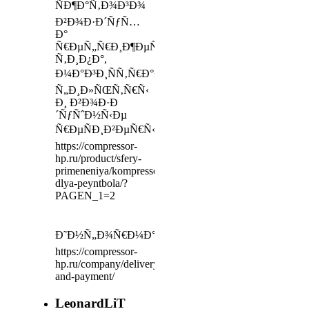
ÑÐ¶Ð°Ñ‚Ð¾Ð³Ð¾
Ð²Ð¾Ð·Ð´ÑƒÑ…
Ð°
Ñ€ÐµÑ„Ñ€Ð¸Ð¶ÐµÑ€Ð°Ñ‚Ð¾Ñ€Ð½Ð¾Ð³Ð¾
Ñ‚Ð¸Ð¿Ð°,
Ð¼Ð°Ð³Ð¸ÑÑ‚Ñ€Ð°Ð»ÑŒÐ½Ñ‹Ðµ
Ñ„Ð¸Ð»ÑŒÑ‚Ñ€Ñ‹
Ð¸ Ð²Ð¾Ð·Ð
´ÑƒÑˆÐ½Ñ‹Ðµ
Ñ€ÐµÑÐ¸Ð²ÐµÑ€Ñ‹
https://compressor-
hp.ru/product/sfery-
primeneniya/kompressory-
dlya-peyntbola/?
PAGEN_1=2
Ð˜Ð½Ñ„Ð¾Ñ€Ð¼Ð°Ñ†Ð¸Ñ
https://compressor-
hp.ru/company/delivery-
and-payment/
LeonardLiT