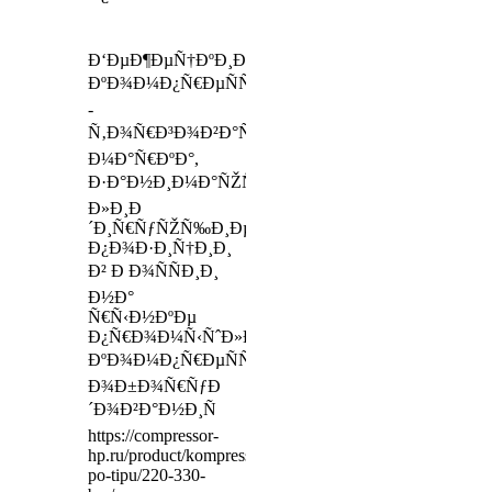
Ð‘ÐµÐ¶ÐµÑ†ÐºÐ¸Ð¹
ÐºÐ¾Ð¼Ð¿Ñ€ÐµÑÑÐ¾Ñ€
-
Ñ‚Ð¾Ñ€Ð³Ð¾Ð²Ð°Ñ
Ð¼Ð°Ñ€ÐºÐ°,
Ð·Ð°Ð½Ð¸Ð¼Ð°ÑŽÑ‰Ð°Ñ
Ð»Ð¸Ð
´Ð¸Ñ€ÑƒÑŽÑ‰Ð¸Ðµ
Ð¿Ð¾Ð·Ð¸Ñ†Ð¸Ð¸
Ð² Ð Ð¾ÑÑÐ¸Ð¸
Ð½Ð°
Ñ€Ñ‹Ð½ÐºÐµ
Ð¿Ñ€Ð¾Ð¼Ñ‹ÑˆÐ»ÐµÐ½Ð½Ð¾Ð³Ð¾
ÐºÐ¾Ð¼Ð¿Ñ€ÐµÑÑÐ¾Ñ€Ð½Ð¾Ð³Ð¾
Ð¾Ð±Ð¾Ñ€ÑƒÐ
´Ð¾Ð²Ð°Ð½Ð¸Ñ
https://compressor-
hp.ru/product/kompressory-
po-tipu/220-330-