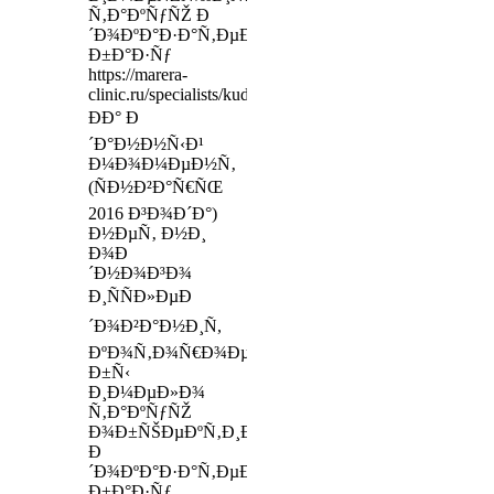
Ñ‚Ð°ÐºÑƒÑŽ Ð
´Ð¾ÐºÐ°Ð·Ð°Ñ‚ÐµÐ»ÑŒÐ½ÑƒÑŽ
Ð±Ð°Ð·Ñƒ
https://marera-
clinic.ru/specialists/kudrovo
ÐÐ° Ð
´Ð°Ð½Ð½Ñ‹Ð¹
Ð¼Ð¾Ð¼ÐµÐ½Ñ‚
(ÑÐ½Ð²Ð°Ñ€ÑŒ
2016 Ð³Ð¾Ð´Ð°)
Ð½ÐµÑ‚ Ð½Ð¸
Ð¾Ð
´Ð½Ð¾Ð³Ð¾
Ð¸ÑÑÐ»ÐµÐ
´Ð¾Ð²Ð°Ð½Ð¸Ñ,
ÐºÐ¾Ñ‚Ð¾Ñ€Ð¾Ðµ
Ð±Ñ‹
Ð¸Ð¼ÐµÐ»Ð¾
Ñ‚Ð°ÐºÑƒÑŽ
Ð¾Ð±ÑŠÐµÐºÑ‚Ð¸Ð²Ð½ÑƒÑŽ
Ð
´Ð¾ÐºÐ°Ð·Ð°Ñ‚ÐµÐ»ÑŒÐ½ÑƒÑŽ
Ð±Ð°Ð·Ñƒ,