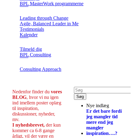
BPL MasterWork programmerne
Leading through Change
Agile, Balanced Leader in Me
Testimonials
Kalender
Tilmeld dig
BPL Consulting
Consulting Approach
Nedenfor finder du
vores
BLOG
, hvor vi nu igen
ind imellem poster oplæg
Nye indlæg
til inspiration,
Er det bare fordi
diskussioner, nyheder,
jeg mangler tid
mv.
mere end jeg
I nyhedsbrevet,
der kun
mangler
kommer ca 6-8 gange
inspiration….?
årligt, vil der være en