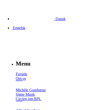
Dansk
Engelsk
Menu
Forside
Om os
Michèle Gundstrup
Signe Munk
Circlen om BPL