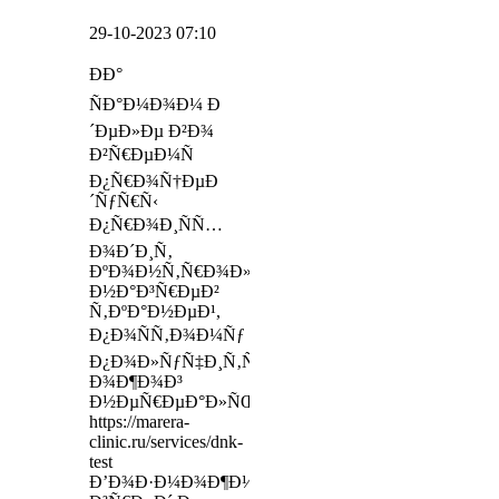
29-10-2023 07:10
ÐÐ°
ÑÐ°Ð¼Ð¾Ð¼ Ð
´ÐµÐ»Ðµ Ð²Ð¾
Ð²Ñ€ÐµÐ¼Ñ
Ð¿Ñ€Ð¾Ñ†ÐµÐ
´ÑƒÑ€Ñ‹
Ð¿Ñ€Ð¾Ð¸ÑÑ…
Ð¾Ð´Ð¸Ñ‚
ÐºÐ¾Ð½Ñ‚Ñ€Ð¾Ð»Ð¸Ñ€ÑƒÐµÐ¼Ñ‹Ð¹
Ð½Ð°Ð³Ñ€ÐµÐ²
Ñ‚ÐºÐ°Ð½ÐµÐ¹,
Ð¿Ð¾ÑÑ‚Ð¾Ð¼Ñƒ
Ð¿Ð¾Ð»ÑƒÑ‡Ð¸Ñ‚ÑŒ
Ð¾Ð¶Ð¾Ð³
Ð½ÐµÑ€ÐµÐ°Ð»ÑŒÐ½Ð¾
https://marera-
clinic.ru/services/dnk-
test
Ð’Ð¾Ð·Ð¼Ð¾Ð¶Ð½Ñ‹Ð¹