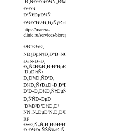
´Ð¸ÑÐºÐ¾Ð¼Ñ„Ð¾Ñ€Ñ‚
Ð²Ð¾
Ð²Ñ€ÐµÐ¼Ñ
Ð¼Ð°Ð½Ð¸Ð¿ÑƒÐ»ÑÑ†Ð¸Ð¸
https://marera-
clinic.ru/services/bioreparation
ÐÐ°Ð¼Ð¸
ÑÐ¿ÐµÑ†Ð¸Ð°Ð»ÑŒÐ½Ð¾
Ð±Ñ‹Ð»Ð¸
Ð¿Ñ€Ð¾Ð¸Ð·Ð²ÐµÐ
´ÐµÐ½Ñ‹
Ð¿Ð¾Ð¸ÑÐºÐ¸
Ð¾Ð¿ÑƒÐ±Ð»Ð¸ÐºÐ¾Ð²Ð°Ð½Ð½Ñ‹Ñ…
ÐºÐ»Ð¸Ð½Ð¸Ñ‡ÐµÑÐºÐ¸Ñ…
Ð¸ÑÑÐ»ÐµÐ
´Ð¾Ð²Ð°Ð½Ð¸Ð¹
ÑÑ„Ñ„ÐµÐºÑ‚Ð¸Ð²Ð½Ð¾ÑÑ‚Ð¸
RF
Ð»Ð¸Ñ„Ñ‚Ð¸Ð½Ð³Ð°,
Ð¸Ð¼ÐµÑŽÑ‰Ð¸Ñ…