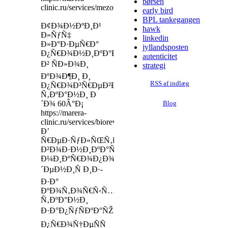
børsen
clinic.ru/services/mezoterapy
early bird
BPL tankegangen
Ð¢Ð¾Ð½ÐºÐ¸Ð¹
hawk
Ð»ÑƒÑ‡
linkedin
Ð»Ð°Ð·ÐµÑ€Ð°
jyllandsposten
Ð¿Ñ€Ð¾Ð½Ð¸ÐºÐ°ÐµÑ‚
autenticitet
Ð² ÑÐ»Ð¾Ð¸
strategi
ÐºÐ¾Ð¶Ð¸ Ð¸
RSS af indlæg
Ð¿Ñ€Ð¾Ð³Ñ€ÐµÐ²Ð°ÐµÑ‚
Ñ‚ÐºÐ°Ð½Ð¸ Ð
´Ð¾ 60Â°Ð¡
Blog
https://marera-
clinic.ru/services/biorevitalization
Ð’
Ñ€ÐµÐ·ÑƒÐ»ÑŒÑ‚Ð°Ñ‚Ðµ
Ð²Ð¾Ð·Ð½Ð¸ÐºÐ°ÑŽÑ‚
Ð¼Ð¸ÐºÑ€Ð¾Ð¿Ð¾Ð²Ñ€ÐµÐ¶Ð
´ÐµÐ½Ð¸Ñ Ð¸Ð·-
Ð·Ð°
ÐºÐ¾Ñ‚Ð¾Ñ€Ñ‹Ñ…
Ñ‚ÐºÐ°Ð½Ð¸
Ð·Ð°Ð¿ÑƒÑÐºÐ°ÑŽÑ‚
Ð¿Ñ€Ð¾Ñ†ÐµÑÑ