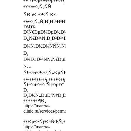
Ð²Ñ€ÐµÐ¼ÐµÐ½Ð¸
Ð´Ð»Ð¸Ñ‚ÑÑ
ÑÐµÐ°Ð½Ñ RF-
Ð»Ð¸Ñ„Ñ‚Ð¸Ð½Ð³Ð°?
ÐšÐ¾
Ð²Ñ€ÐµÐ¼ÐµÐ½Ð½Ñ‹Ð¼
Ð¿Ñ€Ð¾Ñ‚Ð¸Ð²Ð¾Ð¿Ð¾ÐºÐ°Ð·Ð°Ð½Ð¸ÑÐ¼
Ð¾Ñ‚Ð½Ð¾ÑÑÑ‚ÑÑ
Ð¸
Ð¾Ð±Ð¾ÑÑ‚Ñ€ÐµÐ½Ð¸Ñ
Ñ…
Ñ€Ð¾Ð½Ð¸Ñ‡ÐµÑÐºÐ¸Ñ…
Ð±Ð¾Ð»ÐµÐ·Ð½ÐµÐ¹,
Ñ€Ð¾Ð·Ð°Ñ†ÐµÐ°
Ð¸
Ð¸Ð½Ñ„ÐµÐºÑ†Ð¸Ð¸
ÐºÐ¾Ð¶Ð¸
https://marera-
clinic.ru/services/permakeup
Ð ÐµÐ·ÑƒÐ»ÑŒÑ‚Ð°Ñ‚
https://marera-