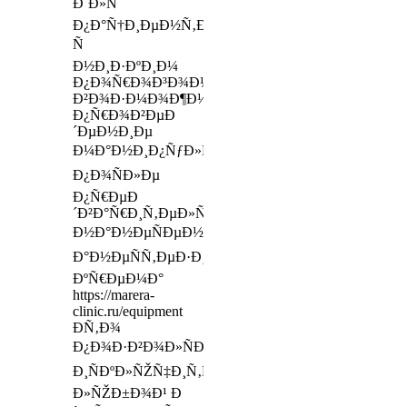
Ð´Ð»Ñ
Ð¿Ð°Ñ†Ð¸ÐµÐ½Ñ‚Ð¾Ð²
Ñ
Ð½Ð¸Ð·ÐºÐ¸Ð¼
Ð¿Ð¾Ñ€Ð¾Ð³Ð¾Ð¼
Ð²Ð¾Ð·Ð¼Ð¾Ð¶Ð½Ð¾
Ð¿Ñ€Ð¾Ð²ÐµÐ
´ÐµÐ½Ð¸Ðµ
Ð¼Ð°Ð½Ð¸Ð¿ÑƒÐ»ÑÑ†Ð¸Ð¸
Ð¿Ð¾ÑÐ»Ðµ
Ð¿Ñ€ÐµÐ
´Ð²Ð°Ñ€Ð¸Ñ‚ÐµÐ»ÑŒÐ½Ð¾Ð³Ð¾
Ð½Ð°Ð½ÐµÑÐµÐ½Ð¸Ñ
Ð°Ð½ÐµÑÑ‚ÐµÐ·Ð¸Ñ€ÑƒÑŽÑ‰ÐµÐ³Ð¾
ÐºÑ€ÐµÐ¼Ð°
https://marera-
clinic.ru/equipment
Ð­Ñ‚Ð¾
Ð¿Ð¾Ð·Ð²Ð¾Ð»ÑÐµÑ‚
Ð¸ÑÐºÐ»ÑŽÑ‡Ð¸Ñ‚ÑŒ
Ð»ÑŽÐ±Ð¾Ð¹ Ð