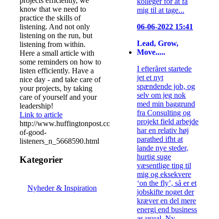
projects efficiently, we
kolleger for at få
know that we need to
mig til at tage...
practice the skills of
listening. And not only
06-06-2022 15:41
listening on the run, but
Lead, Grow,
listening from within.
Move.....
Here a small article with
some reminders on how to
I efteråret startede
listen efficiently. Have a
jet et nyt
nice day - and take care of
spændende job, og
your projects, by taking
selv om jeg nok
care of yourself and your
med min baggrund
leadership!
fra Consulting og
Link to article
projekt field arbejde
http://www.huffingtonpost.com/2014/08/14/habits-
har en relativ høj
of-good-
parathed ifht at
listeners_n_5668590.html
lande nye steder,
hurtig suge
Kategorier
væsentlige ting til
mig og eksekvere
‘on the fly’, så er et
Nyheder & Inspiration
jobskifte noget der
kræver en del mere
energi end business
as usual. Ny