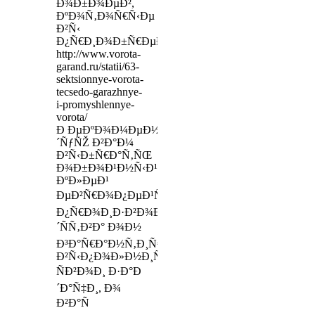
Ð¾Ð±Ð¾ÐµÐ²,
ÐºÐ¾Ñ‚Ð¾Ñ€Ñ‹Ðµ
Ð²Ñ‹
Ð¿Ñ€Ð¸Ð¾Ð±Ñ€ÐµÐ»Ð¸
http://www.vorota-
garand.ru/statii/63-
sektsionnye-vorota-
tecsedo-garazhnye-
i-promyshlennye-
vorota/
Ð ÐµÐºÐ¾Ð¼ÐµÐ½Ð
´ÑƒÑŽ Ð²Ð°Ð¼
Ð²Ñ‹Ð±Ñ€Ð°Ñ‚ÑŒ
Ð¾Ð±Ð¾Ð¹Ð½Ñ‹Ð¹
ÐºÐ»ÐµÐ¹
ÐµÐ²Ñ€Ð¾Ð¿ÐµÐ¹ÑÐºÐ¾Ð³Ð¾
Ð¿Ñ€Ð¾Ð¸Ð·Ð²Ð¾Ð
´ÑÑ‚Ð²Ð° Ð¾Ð½
Ð³Ð°Ñ€Ð°Ð½Ñ‚Ð¸Ñ€Ð¾Ð²Ð°Ð½Ð¾
Ð²Ñ‹Ð¿Ð¾Ð»Ð½Ð¸Ñ‚
ÑÐ²Ð¾Ð¸ Ð·Ð°Ð
´Ð°Ñ‡Ð¸, Ð¾
Ð²Ð°Ñ