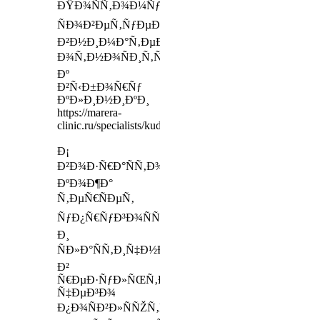
ÐŸÐ¾ÑÑ‚Ð¾Ð¼Ñƒ
ÑÐ¾Ð²ÐµÑ‚ÑƒÐµÐ¼
Ð²Ð½Ð¸Ð¼Ð°Ñ‚ÐµÐ»ÑŒÐ½ÐµÐµ
Ð¾Ñ‚Ð½Ð¾ÑÐ¸Ñ‚ÑŒÑÑ
Ðº
Ð²Ñ‹Ð±Ð¾Ñ€Ñƒ
ÐºÐ»Ð¸Ð½Ð¸ÐºÐ¸
https://marera-
clinic.ru/specialists/kudrovo/yezhemenskaya
Ð¡
Ð²Ð¾Ð·Ñ€Ð°ÑÑ‚Ð¾Ð¼
ÐºÐ¾Ð¶Ð°
Ñ‚ÐµÑ€ÑÐµÑ‚
ÑƒÐ¿Ñ€ÑƒÐ³Ð¾ÑÑ‚ÑŒ
Ð¸
ÑÐ»Ð°ÑÑ‚Ð¸Ñ‡Ð½Ð¾ÑÑ‚ÑŒ,
Ð²
Ñ€ÐµÐ·ÑƒÐ»ÑŒÑ‚Ð°Ñ‚Ðµ
Ñ‡ÐµÐ³Ð¾
Ð¿Ð¾ÑÐ²Ð»ÑÑŽÑ‚ÑÑ