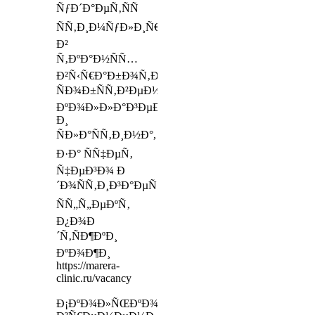
ÑƒÐ´Ð°ÐµÑ‚ÑÑ
ÑÑ‚Ð¸Ð¼ÑƒÐ»Ð¸Ñ€Ð¾Ð²Ð°Ñ‚ÑŒ
Ð²
Ñ‚ÐºÐ°Ð½ÑÑ…
Ð²Ñ‹Ñ€Ð°Ð±Ð¾Ñ‚ÐºÑƒ
ÑÐ¾Ð±ÑÑ‚Ð²ÐµÐ½Ð½Ð¾Ð³Ð¾
ÐºÐ¾Ð»Ð»Ð°Ð³ÐµÐ½Ð°
Ð¸
ÑÐ»Ð°ÑÑ‚Ð¸Ð½Ð°,
Ð·Ð° ÑÑ‡ÐµÑ‚
Ñ‡ÐµÐ³Ð¾ Ð
´Ð¾ÑÑ‚Ð¸Ð³Ð°ÐµÑ‚ÑÑ
ÑÑ„Ñ„ÐµÐºÑ‚
Ð¿Ð¾Ð
´Ñ‚ÑÐ¶ÐºÐ¸
ÐºÐ¾Ð¶Ð¸
https://marera-
clinic.ru/vacancy
Ð¡ÐºÐ¾Ð»ÑŒÐºÐ¾