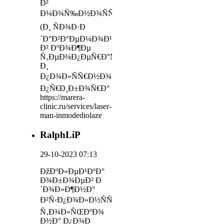
Ð²
Ð¼Ð¾Ñ‰Ð½Ð¾ÑÑ‚Ð¸
(Ð¸ ÑÐ¾Ð·Ð
´Ð°Ð²Ð°ÐµÐ¼Ð¾Ð¹
Ð² ÐºÐ¾Ð¶Ðµ
Ñ‚ÐµÐ¼Ð¿ÐµÑ€Ð°Ñ‚ÑƒÑ€Ðµ)
Ð¸
Ð¿Ð¾Ð»ÑÑ€Ð½Ð¾ÑÑ‚Ð¸
Ð¿Ñ€Ð¸Ð±Ð¾Ñ€Ð°
https://marera-
clinic.ru/services/laser-
man-inmodediolaze
RalphLiP
29-10-2023 07:13
ÐžÐºÐ»ÐµÐ¹ÐºÐ°
Ð¾Ð±Ð¾ÐµÐ² Ð
´Ð¾Ð»Ð¶Ð½Ð°
Ð²Ñ‹Ð¿Ð¾Ð»Ð½ÑÑ‚ÑŒÑÑ
Ñ‚Ð¾Ð»ÑŒÐºÐ¾
Ð½Ð° Ð¿Ð¾Ð