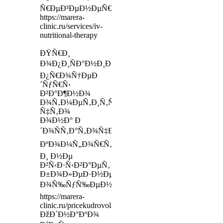
Ñ€ÐµÐ³ÐµÐ½ÐµÑ€Ð°Ñ†Ð¸Ð¸
https://marera-
clinic.ru/services/iv-
nutritional-therapy
ÐŸÑ€Ð¸
Ð¾Ð¿Ð¸ÑÐ°Ð½Ð¸Ð¸
Ð¿Ñ€Ð¾Ñ†ÐµÐ
´ÑƒÑ€Ñ‹
Ð²Ð°Ð¶Ð½Ð¾
Ð¾Ñ‚Ð¼ÐµÑ‚Ð¸Ñ‚ÑŒ,
Ñ‡Ñ‚Ð¾
Ð¾Ð½Ð° Ð
´Ð¾ÑÑ‚Ð°Ñ‚Ð¾Ñ‡Ð½Ð¾
ÐºÐ¾Ð¼Ñ„Ð¾Ñ€Ñ‚Ð½Ð°Ñ
Ð¸ Ð½Ðµ
Ð²Ñ‹Ð·Ñ‹Ð²Ð°ÐµÑ‚
Ð±Ð¾Ð»ÐµÐ·Ð½ÐµÐ½Ð½Ñ‹Ðµ
Ð¾Ñ‰ÑƒÑ‰ÐµÐ½Ð¸Ñ
https://marera-
clinic.ru/pricekudrovolaserep
ÐžÐ´Ð½Ð°ÐºÐ¾