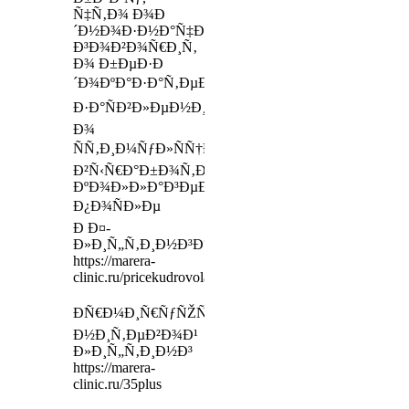
Ñ‡Ñ‚Ð¾ Ð¾Ð
´Ð½Ð¾Ð·Ð½Ð°Ñ‡Ð½Ð¾
Ð³Ð¾Ð²Ð¾Ñ€Ð¸Ñ‚
Ð¾ Ð±ÐµÐ·Ð
´Ð¾ÐºÐ°Ð·Ð°Ñ‚ÐµÐ»ÑŒÐ½Ð¾ÑÑ‚Ð¸
Ð·Ð°ÑÐ²Ð»ÐµÐ½Ð¸Ð¹
Ð¾
ÑÑ‚Ð¸Ð¼ÑƒÐ»ÑÑ†Ð¸Ð¸
Ð²Ñ‹Ñ€Ð°Ð±Ð¾Ñ‚ÐºÐ¸
ÐºÐ¾Ð»Ð»Ð°Ð³ÐµÐ½Ð°
Ð¿Ð¾ÑÐ»Ðµ
Ð Ð¤-
Ð»Ð¸Ñ„Ñ‚Ð¸Ð½Ð³Ð°
https://marera-
clinic.ru/pricekudrovolaserep
ÐÑ€Ð¼Ð¸Ñ€ÑƒÑŽÑ‰Ð¸Ð¹
Ð½Ð¸Ñ‚ÐµÐ²Ð¾Ð¹
Ð»Ð¸Ñ„Ñ‚Ð¸Ð½Ð³
https://marera-
clinic.ru/35plus