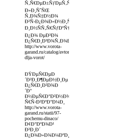
Ñ‚Ñ€ÐµÐ±ÑƒÐµÑ‚ÑÑ
Ð»Ð¸ÑˆÑŒ
Ñ‚Ð¾Ñ‡Ð½Ð¾
Ð²Ñ‹Ð¿Ð¾Ð»Ð½Ð¸Ñ‚ÑŒ
Ð¸Ð½ÑÑ‚Ñ€ÑƒÐºÑ†Ð¸Ð¸
Ð¿Ð¾ ÐµÐ³Ð¾
Ð¿Ñ€Ð¸Ð³Ð¾Ñ‚Ð¾Ð²Ð»ÐµÐ½Ð¸ÑŽ
http://www.vorota-
garand.ru/catalog/avtomatika-
dlja-vorot/
ÐŸÐµÑ€ÐµÐ
´Ð²Ð¸Ð¶ÐµÐ½Ð¸Ðµ
Ð¿Ñ€Ð¸Ð²Ð¾Ð
´Ð°
Ð½ÐµÑ€Ð°Ð²Ð½Ð¾Ð¼ÐµÑ€Ð½Ð¾,
Ñ€Ñ‹Ð²ÐºÐ°Ð¼Ð¸
http://www.vorota-
garand.ru/statii/97-
pochemu-dinaco/
Ð¢Ð°ÐºÐ¾Ð¹
Ð²Ð¸Ð´
Ð¿Ð¾Ð»Ð¾Ð¼ÐºÐ¸