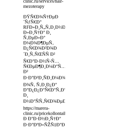
clinic.ru/services/hair-
mezoterapy
ÐŸÑ€Ð¾Ñ†ÐµÐ
´ÑƒÑ€Ð°
RFÐ»Ð¸Ñ„Ñ‚Ð¸Ð½Ð³Ð°
Ð»Ð¸Ñ†Ð° Ð¸
Ñ‚ÐµÐ»Ð°
Ð¼Ð¾Ð¶ÐµÑ‚
Ð¿Ñ€Ð¾Ð²Ð¾Ð
´Ð¸Ñ‚ÑŒÑÑ Ð²
Ñ€Ð°Ð·Ð½Ñ‹Ñ…
Ñ€ÐµÐ¶Ð¸Ð¼Ð°Ñ…
Ð²
Ð·Ð°Ð²Ð¸ÑÐ¸Ð¼Ð¾ÑÑ‚Ð¸
Ð¾Ñ‚ Ñ‚Ð¸Ð¿Ð°
Ð°Ð¿Ð¿Ð°Ñ€Ð°Ñ‚Ð°
Ð¸
Ð½Ð°ÑÑ‚Ñ€Ð¾ÐµÐº
https://marera-
clinic.ru/pricekollontailaserep
Ð Ð°Ð·Ð½Ð¸Ñ†Ð°
Ð·Ð°ÐºÐ»ÑŽÑ‡Ð°ÐµÑ‚ÑÑ