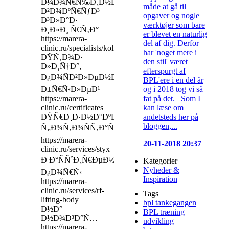
Ð¼Ð¾Ñ€Ñ‰Ð¸Ð½ÐºÐ¸
måde at gå til
Ð²Ð¾ÐºÑ€ÑƒÐ³
opgaver og nogle
Ð³Ð»Ð°Ð·
værktøjer som bare
Ð¸Ð»Ð¸ Ñ€Ñ‚Ð°
er blevet en naturlig
https://marera-
del af dig. Derfor
clinic.ru/specialists/kollontai/shomahova
har 'noget mere i
ÐŸÑ‚Ð¾Ð·
den stil' været
Ð»Ð¸Ñ†Ð°,
efterspurgt af
Ð¿Ð¾ÑÐ²Ð»ÐµÐ½Ð¸Ðµ
BPL'ere i en del år
og i 2018 tog vi så
Ð±Ñ€Ñ‹Ð»ÐµÐ¹
fat på det. Som I
https://marera-
kan læse om
clinic.ru/certificates
andetsteds her på
ÐŸÑ€Ð¸Ð·Ð½Ð°ÐºÐ¸
bloggen,...
Ñ„Ð¾Ñ‚Ð¾ÑÑ‚Ð°Ñ€ÐµÐ½Ð¸Ñ
https://marera-
20-11-2018 20:37
clinic.ru/services/styx
Ð Ð°ÑÑˆÐ¸Ñ€ÐµÐ½Ð½Ñ‹Ðµ
Kategorier
Nyheder &
Ð¿Ð¾Ñ€Ñ‹
Inspiration
https://marera-
clinic.ru/services/rf-
Tags
lifting-body
bpl tankegangen
Ð½Ð°
BPL træning
Ð½Ð¾Ð³Ð°Ñ…
udvikling
https://marera-