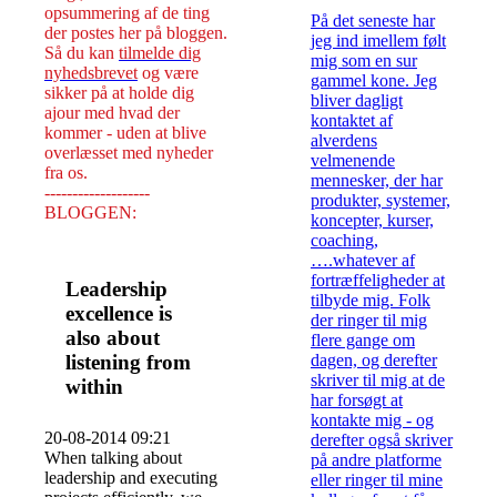
opsummering af de ting
På det seneste har
der postes her på bloggen.
jeg ind imellem følt
Så du kan
tilmelde dig
mig som en sur
nyhedsbrevet
og være
gammel kone. Jeg
sikker på at holde dig
bliver dagligt
ajour med hvad der
kontaktet af
kommer - uden at blive
alverdens
overlæsset med nyheder
velmenende
fra os.
mennesker, der har
-------------------
produkter, systemer,
BLOGGEN:
koncepter, kurser,
coaching,
….whatever af
fortræffeligheder at
Leadership
tilbyde mig. Folk
excellence is
der ringer til mig
also about
flere gange om
listening from
dagen, og derefter
skriver til mig at de
within
har forsøgt at
kontakte mig - og
20-08-2014 09:21
derefter også skriver
When talking about
på andre platforme
leadership and executing
eller ringer til mine