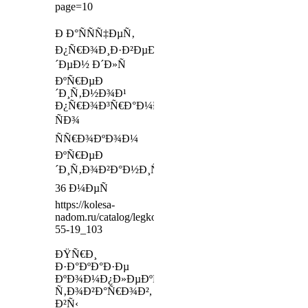
page=10
Ð Ð°ÑÑÑ‡ÐµÑ‚
Ð¿Ñ€Ð¾Ð¸Ð·Ð²ÐµÐ
´ÐµÐ½ Ð´Ð»Ñ
ÐºÑ€ÐµÐ
´Ð¸Ñ‚Ð½Ð¾Ð¹
Ð¿Ñ€Ð¾Ð³Ñ€Ð°Ð¼Ð¼Ñ‹
ÑÐ¾
ÑÑ€Ð¾ÐºÐ¾Ð¼
ÐºÑ€ÐµÐ
´Ð¸Ñ‚Ð¾Ð²Ð°Ð½Ð¸Ñ
36 Ð¼ÐµÑ
https://kolesa-
nadom.ru/catalog/legkovie_shiny/model/333806/ontinenta
55-19_103
ÐŸÑ€Ð¸
Ð·Ð°ÐºÐ°Ð·Ðµ
ÐºÐ¾Ð¼Ð¿Ð»ÐµÐºÑ‚Ð°
Ñ‚Ð¾Ð²Ð°Ñ€Ð¾Ð²,
Ð²Ñ‹