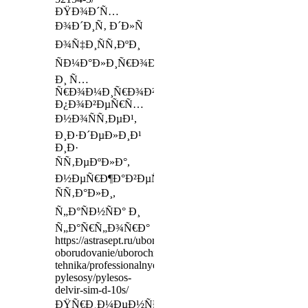
ÐŸÐ¾Ð´Ñ…
Ð¾Ð´Ð¸Ñ‚ Ð´Ð»Ñ
Ð¾Ñ‡Ð¸ÑÑ‚ÐºÐ¸
ÑÐ¼Ð°Ð»Ð¸Ñ€Ð¾Ð²Ð°Ð½Ð½Ñ‹Ñ…
Ð¸ Ñ…
Ñ€Ð¾Ð¼Ð¸Ñ€Ð¾Ð²Ð°Ð½Ð½Ñ‹Ñ…
Ð¿Ð¾Ð²ÐµÑ€Ñ…
Ð½Ð¾ÑÑ‚ÐµÐ¹,
Ð¸Ð·Ð´ÐµÐ»Ð¸Ð¹
Ð¸Ð·
ÑÑ‚ÐµÐºÐ»Ð°,
Ð½ÐµÑ€Ð¶Ð°Ð²ÐµÑŽÑ‰ÐµÐ¹
ÑÑ‚Ð°Ð»Ð¸,
Ñ„Ð°ÑÐ½ÑÐ° Ð¸
Ñ„Ð°Ñ€Ñ„Ð¾Ñ€Ð°
https://astrasept.ru/uborochnoe-
oborudovanie/uborochnaya-
tehnika/professionalnye-
pylesosy/pylesos-
delvir-sim-d-10s/
ÐŸÑ€Ð¸Ð¼ÐµÐ½ÑÐµÑ‚ÑÑ