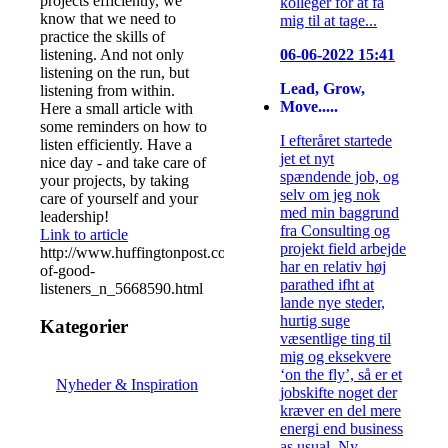
projects efficiently, we
kolleger for at få
know that we need to
mig til at tage...
practice the skills of
listening. And not only
06-06-2022 15:41
listening on the run, but
Lead, Grow,
listening from within.
Move.....
Here a small article with
some reminders on how to
I efteråret startede
listen efficiently. Have a
jet et nyt
nice day - and take care of
spændende job, og
your projects, by taking
selv om jeg nok
care of yourself and your
med min baggrund
leadership!
fra Consulting og
Link to article
projekt field arbejde
http://www.huffingtonpost.com/2014/08/14/habits-
har en relativ høj
of-good-
parathed ifht at
listeners_n_5668590.html
lande nye steder,
hurtig suge
Kategorier
væsentlige ting til
mig og eksekvere
‘on the fly’, så er et
Nyheder & Inspiration
jobskifte noget der
kræver en del mere
energi end business
as usual. Ny