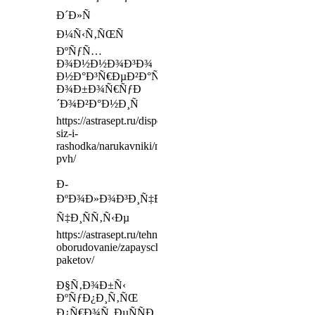
Ð´Ð»Ñ
Ð¼Ñ‹Ñ‚ÑŒÑ
ÐºÑƒÑ…
Ð¾Ð½Ð½Ð¾Ð³Ð¾
Ð½Ð°Ð³Ñ€ÐµÐ²Ð°Ñ‚ÐµÐ»ÑŒÐ½Ð¾Ð³Ð¾
Ð¾Ð±Ð¾Ñ€ÑƒÐ
´Ð¾Ð²Ð°Ð½Ð¸Ñ
https://astrasept.ru/dispensery-
siz-i-
rashodka/narukavniki/narukavnik-
pvh/
Ð­
ÐºÐ¾Ð»Ð¾Ð³Ð¸Ñ‡ÐµÑÐºÐ¸-
Ñ‡Ð¸ÑÑ‚Ñ‹Ðµ
https://astrasept.ru/tehnologicheskoe-
oborudovanie/zapayschiki-
paketov/
Ð§Ñ‚Ð¾Ð±Ñ‹
ÐºÑƒÐ¿Ð¸Ñ‚ÑŒ
Ð¿Ñ€Ð¾Ñ„ÐµÑÑÐ¸Ð¾Ð½Ð°Ð»ÑŒÐ½Ñ‹Ðµ