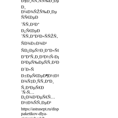
Ð§Ð¸ÑÑ‚ÑÑ‰Ð¸Ðµ
Ð¸
Ð¼Ð¾ÑŽÑ‰Ð¸Ðµ
ÑÑ€ÐµÐ
´ÑÑ‚Ð²Ð°
Ð¿Ñ€ÐµÐ
´ÑÑ‚Ð°Ð²Ð»ÑÑŽÑ‚
ÑÐ¾Ð±Ð¾Ð¹
ÑÐ¿ÐµÑ†Ð¸Ð°Ð»ÑŒÐ½Ñ‹Ðµ
Ð°ÐºÑ‚Ð¸Ð²Ð½Ñ‹Ðµ
Ð²ÐµÑ‰ÐµÑÑ‚Ð²Ð°
Ð´Ð»Ñ
Ð±ÐµÑ€ÐµÐ¶Ð½Ð¾Ð¹
Ð¾Ñ‡Ð¸ÑÑ‚ÐºÐ¸
Ñ‚Ð²ÐµÑ€Ð
´Ñ‹Ñ…
Ð¿Ð¾Ð²ÐµÑ€Ñ…
Ð½Ð¾ÑÑ‚ÐµÐ¹
https://astrasept.ru/dispensery/derzhatel-
paketikov-dlya-