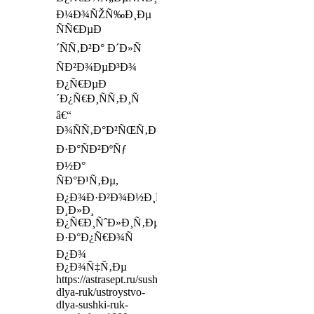
Ð¼Ð¾ÑŽÑ‰Ð¸Ðµ
ÑÑ€ÐµÐ
´ÑÑ‚Ð²Ð° Ð´Ð»Ñ
ÑÐ²Ð¾ÐµÐ³Ð¾
Ð¿Ñ€ÐµÐ
´Ð¿Ñ€Ð¸ÑÑ‚Ð¸Ñ
â€“
Ð¾ÑÑ‚Ð°Ð²ÑŒÑ‚Ðµ
Ð·Ð°ÑÐ²ÐºÑƒ
Ð½Ð°
ÑÐ°Ð¹Ñ‚Ðµ,
Ð¿Ð¾Ð·Ð²Ð¾Ð½Ð¸Ñ‚Ðµ
Ð¸Ð»Ð¸
Ð¿Ñ€Ð¸ÑˆÐ»Ð¸Ñ‚Ðµ
Ð·Ð°Ð¿Ñ€Ð¾Ñ
Ð¿Ð¾
Ð¿Ð¾Ñ‡Ñ‚Ðµ
https://astrasept.ru/sushilki-
dlya-ruk/ustroystvo-
dlya-sushki-ruk-