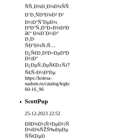
ÑÑ‚Ð¾Ð¸Ð¼Ð¾ÑÑ‚ÑŒ
Ð´Ð¸ÑÐºÐ¾Ð² Ð²
Ð½Ð°ÑˆÐµÐ¼
ÐºÐ°Ñ‚Ð°Ð»Ð¾Ð³Ðµ
â€“ Ð¾Ð´Ð½Ð°
Ð¸Ð·
ÑÐ°Ð¼Ñ‹Ñ…
Ð¿Ñ€Ð¸Ð²Ð»ÐµÐºÐ°Ñ‚ÐµÐ»ÑŒÐ½Ñ‹Ñ…
Ð½Ð°
Ð¿ÐµÑ‚ÐµÑ€Ð±ÑƒÑ€Ð³ÑÐºÐ¾Ð¼
Ñ€Ñ‹Ð½ÐºÐµ
https://kolesa-
nadom.ru/catalog/legkovie_shiny/model/277832/irelli_ce
60-16_96
ScottPup
25-12-2023 22:52
ÐšÐ¾Ð½Ñ†ÐµÐ½Ñ‚Ñ€Ð¸Ñ€Ð¾Ð²Ð°Ð½Ð½Ð¾Ðµ
Ð¼Ð¾ÑŽÑ‰ÐµÐµ
ÑÑ€ÐµÐ