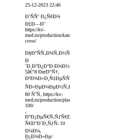
25-12-2023 22:46
Ð’ÑÑ‘ Ð¿Ñ€Ð¾
Ð£Ð—Ð˜
https://kv-
med.ru/production/katalka-
cross/
Ð§Ð°ÑÑ‚Ð¾Ñ‚Ð½Ñ‹Ð¹
Ð
´Ð¸Ð°Ð¿Ð°Ð·Ð¾Ð½:
5â€“8 ÐœÐ“Ñ†,
ÐºÐ¾Ð»Ð¸Ñ‡ÐµÑÑ‚Ð²Ð¾
ÑÐ»ÐµÐ¼ÐµÐ½Ñ‚Ð¾Ð²:
80 ÑˆÑ‚ https://kv-
med.ru/production/plaster-
100/
,
Ð°Ð¿ÐµÑ€Ñ‚ÑƒÑ€Ð°/
Ñ€Ð°Ð´Ð¸ÑƒÑ: 10
Ð¼Ð¼,
Ð¿Ð¾Ð»Ðµ/