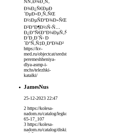
ÑÑ‚Ð¾Ð¸Ñ‚
Ð¾Ð¿Ñ€ÐµÐ
´ÐµÐ»Ð¸Ñ‚ÑŒ
Ð½ÐµÑÐºÐ¾Ð»ÑŒÐºÐ¾
Ð²Ð°Ð¶Ð½Ñ‹Ñ…
Ð¿Ð°Ñ€Ð°Ð¼ÐµÑ‚Ñ€Ð¾Ð²:
Ð’Ð¸Ð´Ñ‹ Ð
´Ð°Ñ‚Ñ‡Ð¸ÐºÐ¾Ð²
https://kv-
med.ru/objectcat/sredstva-
peremeshheniya-
dlya-asmp-i-
mchs/telezhki-
katalki/
JamesNus
25-12-2023 22:47
2 https://kolesa-
nadom.ru/catalog/legkovie_shiny/model/342195/okian_ut
65-17_107
3 https://kolesa-
nadom.ru/catalog/diski_legkovy/model/273502/ezent__