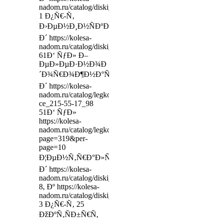
nadom.ru/catalog/diski_legkovy/model/288501/_-295__
1 Ð¿Ñ€-Ñ‚
Ð›ÐµÐ½Ð¸Ð½ÑÐºÐ¸Ð¹,
Ð´ https://kolesa-
nadom.ru/catalog/diski_legkovy/model/356792/_654__
61Ð‘ ÑƒÐ» Ð–
ÐµÐ»ÐµÐ·Ð½Ð¾Ð
´Ð¾Ñ€Ð¾Ð¶Ð½Ð°Ñ,
Ð´ https://kolesa-
nadom.ru/catalog/legkovie_shiny/model/115461/irelli_-
ce_215-55-17_98
51Ð‘ ÑƒÐ»
https://kolesa-
nadom.ru/catalog/legkovie_shiny/car?
page=319&per-
page=10
Ð¦ÐµÐ½Ñ‚Ñ€Ð°Ð»ÑŒÐ½Ð°Ñ,
Ð´ https://kolesa-
nadom.ru/catalog/diski_legkovy/model/302170/___65x
8, Ðº https://kolesa-
nadom.ru/catalog/diski_legkovy/model/139658/_6x16_4
3 Ð¿Ñ€-Ñ‚ 25
ÐžÐºÑ‚ÑÐ±Ñ€Ñ,