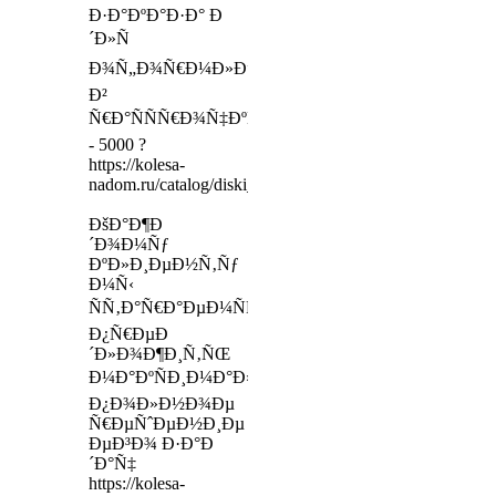
Ð·Ð°ÐºÐ°Ð·Ð° Ð
´Ð»Ñ
Ð¾Ñ„Ð¾Ñ€Ð¼Ð»ÐµÐ½Ð¸Ñ
Ð²
Ñ€Ð°ÑÑÑ€Ð¾Ñ‡ÐºÑƒ
- 5000 ?
https://kolesa-
nadom.ru/catalog/diski_legkovy/model/295057/egertis
ÐšÐ°Ð¶Ð
´Ð¾Ð¼Ñƒ
ÐºÐ»Ð¸ÐµÐ½Ñ‚Ñƒ
Ð¼Ñ‹
ÑÑ‚Ð°Ñ€Ð°ÐµÐ¼ÑÑ
Ð¿Ñ€ÐµÐ
´Ð»Ð¾Ð¶Ð¸Ñ‚ÑŒ
Ð¼Ð°ÐºÑÐ¸Ð¼Ð°Ð»ÑŒÐ½Ð¾
Ð¿Ð¾Ð»Ð½Ð¾Ðµ
Ñ€ÐµÑˆÐµÐ½Ð¸Ðµ
ÐµÐ³Ð¾ Ð·Ð°Ð
´Ð°Ñ‡
https://kolesa-