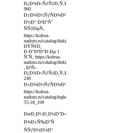
Ð¿Ð¾Ð»ÑƒÑ‡Ð¸Ñ‚Ðµ
960
Ð±Ð¾Ð½ÑƒÑÐ¾Ð²
Ð½Ð° Ð²Ð°Ñˆ
ÑÑ‡ÐµÑ‚
https://kolesa-
nadom.ru/catalog/diski_legkovy/model/295054/egertis
ÐŸÑ€Ð¸
Ð·Ð°ÐºÐ°Ð·Ðµ 1
ÑˆÑ‚ https://kolesa-
nadom.ru/catalog/diski_legkovy/model/360599/_trike_
, Ð²Ñ‹
Ð¿Ð¾Ð»ÑƒÑ‡Ð¸Ñ‚Ðµ
240
Ð±Ð¾Ð½ÑƒÑÐ¾Ð²
https://kolesa-
nadom.ru/catalog/legkovie_shiny/model/316207/ridgesto
55-18_109
ÐœÐ¸Ð½Ð¸Ð¼Ð°Ð»ÑŒÐ½Ð°Ñ
Ð¾Ð±Ñ‰Ð°Ñ
ÑÑƒÐ¼Ð¼Ð°