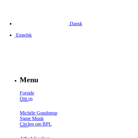
Dansk
Engelsk
Menu
Forside
Om os
Michèle Gundstrup
Signe Munk
Circlen om BPL