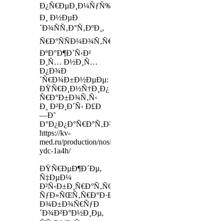
Ð¿Ñ€ÐµÐ¸Ð¼ÑƒÑ‰ÐµÑÑ‚Ð²Ð°
Ð¸ Ð½ÐµÐ
´Ð¾ÑÑ‚Ð°Ñ‚ÐºÐ¸,
Ñ€Ð°ÑÑÐ¼Ð¾Ñ‚Ñ€Ð¸Ð¼
ÐºÐ°Ð¶Ð´Ñ‹Ð¹
Ð¸Ñ… Ð½Ð¸Ñ…
Ð¿Ð¾Ð
´Ñ€Ð¾Ð±Ð½ÐµÐµ:
ÐŸÑ€Ð¸Ð½Ñ†Ð¸Ð¿
Ñ€Ð°Ð±Ð¾Ñ‚Ñ‹
Ð¸ Ð²Ð¸Ð´Ñ‹ Ð£Ð
—Ð˜
Ð°Ð¿Ð¿Ð°Ñ€Ð°Ñ‚Ð¾Ð²
https://kv-
med.ru/production/nosilki-
ydc-1a4h/
ÐŸÑ€ÐµÐ¶Ð´Ðµ,
Ñ‡ÐµÐ¼
Ð²Ñ‹Ð±Ð¸Ñ€Ð°Ñ‚ÑŒ
ÑƒÐ»ÑŒÑ‚Ñ€Ð°Ð·Ð²ÑƒÐºÐ¾Ð²Ð¾Ðµ
Ð¾Ð±Ð¾Ñ€ÑƒÐ
´Ð¾Ð²Ð°Ð½Ð¸Ðµ,