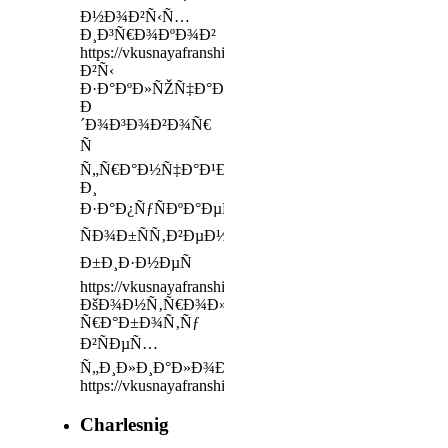
Ð½Ð¾Ð²Ñ‹Ñ…
Ð¸Ð³Ñ€Ð¾ÐºÐ¾Ð²
https://vkusnayafranshiza.ru/policy
Ð²Ñ‹
Ð·Ð°ÐºÐ»ÑŽÑ‡Ð°ÐµÑ‚Ðµ
Ð
´Ð¾Ð³Ð¾Ð²Ð¾Ñ€
Ñ
Ñ„Ñ€Ð°Ð½Ñ‡Ð°Ð¹Ð·ÐµÑ€Ð¾Ð¼
Ð¸
Ð·Ð°Ð¿ÑƒÑÐºÐ°ÐµÑ‚Ðµ
ÑÐ¾Ð±ÑÑ‚Ð²ÐµÐ½Ð½Ñ‹Ð¹
Ð±Ð¸Ð·Ð½ÐµÑ
https://vkusnayafranshiza.ru/
ÐšÐ¾Ð½Ñ‚Ñ€Ð¾Ð»Ð¸Ñ€ÑƒÐµÐ¼
Ñ€Ð°Ð±Ð¾Ñ‚Ñƒ
Ð²ÑÐµÑ…
Ñ„Ð¸Ð»Ð¸Ð°Ð»Ð¾Ð²
https://vkusnayafranshiza.ru/
Charlesnig