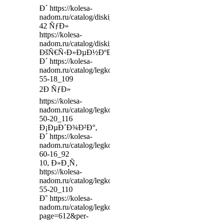
Ð´ https://kolesa-
nadom.ru/catalog/diski_legkovy/model/367673/__964_
42 ÑƒÐ»
https://kolesa-
nadom.ru/catalog/diski_legkovy/model/335371/ross_tre
ÐšÑ€Ñ‹Ð»ÐµÐ½ÐºÐ¾,
Ð´ https://kolesa-
nadom.ru/catalog/legkovie_shiny/model/131382/oadston
55-18_109
2Ð ÑƒÐ»
https://kolesa-
nadom.ru/catalog/legkovie_shiny/model/333377/okian__
50-20_116
Ð¡ÐµÐ´Ð¾Ð²Ð°,
Ð´ https://kolesa-
nadom.ru/catalog/legkovie_shiny/model/367268/umho_-
60-16_92
10, Ð»Ð¸Ñ‚
https://kolesa-
nadom.ru/catalog/legkovie_shiny/model/305321/irelli_co
55-20_110
Ð˜ https://kolesa-
nadom.ru/catalog/legkovie_shiny?
page=612&per-