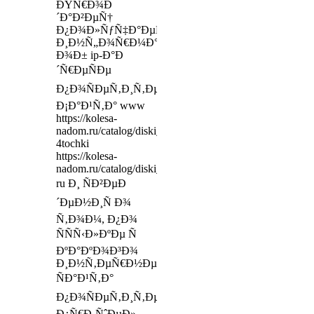
ÐŸÑ€Ð¾Ð
´Ð°Ð²ÐµÑ†
Ð¿Ð¾Ð»ÑƒÑ‡Ð°ÐµÑ‚
Ð¸Ð½Ñ„Ð¾Ñ€Ð¼Ð°Ñ†Ð¸ÑŽ
Ð¾Ð± ip-Ð°Ð
´Ñ€ÐµÑÐµ
Ð¿Ð¾ÑÐµÑ‚Ð¸Ñ‚ÐµÐ»Ñ
Ð¡Ð°Ð¹Ñ‚Ð° www
https://kolesa-
nadom.ru/catalog/diski_legkovy/model/367561/_23300
4tochki
https://kolesa-
nadom.ru/catalog/diski_legkovy/model/278994/___6x15
ru Ð¸ ÑÐ²ÐµÐ
´ÐµÐ½Ð¸Ñ Ð¾
Ñ‚Ð¾Ð¼, Ð¿Ð¾
ÑÑÑ‹Ð»ÐºÐµ Ñ
ÐºÐ°ÐºÐ¾Ð³Ð¾
Ð¸Ð½Ñ‚ÐµÑ€Ð½ÐµÑ‚-
ÑÐ°Ð¹Ñ‚Ð°
Ð¿Ð¾ÑÐµÑ‚Ð¸Ñ‚ÐµÐ»ÑŒ
Ð¿Ñ€Ð¸ÑˆÐµÐ»