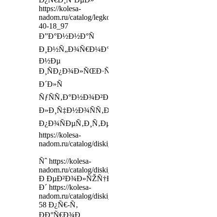
https://kolesa-
nadom.ru/catalog/legkovie_shiny/model/317080/oodear_ag
40-18_97
Ð”Ð°Ð½Ð½Ð°Ñ
Ð¸Ð½Ñ„Ð¾Ñ€Ð¼Ð°Ñ†Ð¸Ñ
Ð½Ðµ
Ð¸ÑÐ¿Ð¾Ð»ÑŒÐ·ÑƒÐµÑ‚ÑÑ
Ð´Ð»Ñ
ÑƒÑÑ‚Ð°Ð½Ð¾Ð²Ð»ÐµÐ½Ð¸Ñ
Ð»Ð¸Ñ‡Ð½Ð¾ÑÑ‚Ð¸
Ð¿Ð¾ÑÐµÑ‚Ð¸Ñ‚ÐµÐ»Ñ
https://kolesa-
nadom.ru/catalog/diski_legkovy/model/365345/otz_isa
Ñˆ https://kolesa-
nadom.ru/catalog/diski_legkovy/model/277987/_40032
Ð ÐµÐ²Ð¾Ð»ÑŽÑ†Ð¸Ð¸,
Ð´ https://kolesa-
nadom.ru/catalog/diski_legkovy/model/360458/ech_in
58 Ð¿Ñ€-Ñ‚
ÐÐ°Ñ€Ð¾Ð