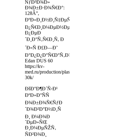
ÑƒÐ³Ð¾Ð»
Ð¾Ð±Ð·Ð¾Ñ€Ð°:
128Â°,
ÐºÐ»Ð¸Ð½Ð¸Ñ‡ÐµÑÐºÐ¾Ðµ
Ð¿Ñ€Ð¸Ð¼ÐµÐ½ÐµÐ½Ð¸Ðµ:
Ð¿ÐµÐ
´Ð¸Ð°Ñ‚Ñ€Ð¸Ñ, Ð
´Ð»Ñ Ð£Ð—Ð˜
Ð°Ð¿Ð¿Ð°Ñ€Ð°Ñ‚Ð¾Ð²:
Edan DUS 60
https://kv-
med.ru/production/plaster-
30k/
ÐšÐ°Ð¶Ð´Ñ‹Ð¹
ÐºÐ»Ð°ÑÑ
Ð¾Ð±Ð¾Ñ€ÑƒÐ
´Ð¾Ð²Ð°Ð½Ð¸Ñ
Ð¸ Ð¼Ð¾Ð
´ÐµÐ»ÑŒ
Ð¸Ð¼ÐµÑŽÑ‚
ÑÐ²Ð¾Ð¸