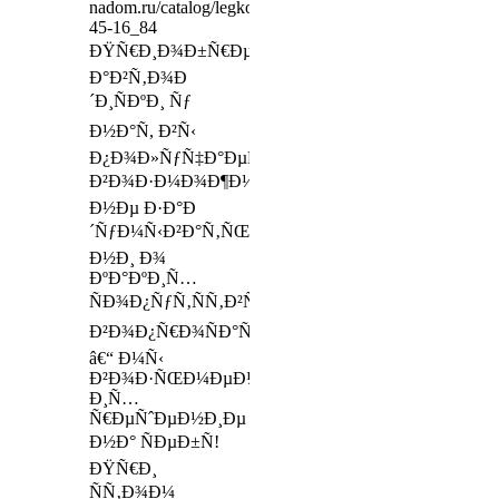
nadom.ru/catalog/legkovie_shiny/model/367304/ichelin_
45-16_84
ÐŸÑ€Ð¸Ð¾Ð±Ñ€ÐµÑ‚Ð°Ñ
Ð°Ð²Ñ‚Ð¾Ð
´Ð¸ÑÐºÐ¸ Ñƒ
Ð½Ð°Ñ, Ð²Ñ‹
Ð¿Ð¾Ð»ÑƒÑ‡Ð°ÐµÑ‚Ðµ
Ð²Ð¾Ð·Ð¼Ð¾Ð¶Ð½Ð¾ÑÑ‚ÑŒ
Ð½Ðµ Ð·Ð°Ð
´ÑƒÐ¼Ñ‹Ð²Ð°Ñ‚ÑŒÑÑ
Ð½Ð¸ Ð¾
ÐºÐ°ÐºÐ¸Ñ…
ÑÐ¾Ð¿ÑƒÑ‚ÑÑ‚Ð²ÑƒÑŽÑ‰Ð¸Ñ…
Ð²Ð¾Ð¿Ñ€Ð¾ÑÐ°Ñ…
â€“ Ð¼Ñ‹
Ð²Ð¾Ð·ÑŒÐ¼ÐµÐ¼
Ð¸Ñ…
Ñ€ÐµÑˆÐµÐ½Ð¸Ðµ
Ð½Ð° ÑÐµÐ±Ñ!
ÐŸÑ€Ð¸
ÑÑ‚Ð¾Ð¼