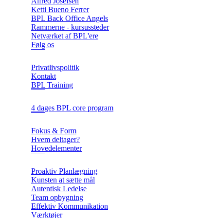
Alfred Josefsen
Ketti Bueno Ferrer
BPL Back Office Angels
Rammerne - kursussteder
Netværket af BPL'ere
Følg os
Privatlivspolitik
Kontakt
BPL Training
4 dages BPL core program
Fokus & Form
Hvem deltager?
Hovedelementer
Proaktiv Planlægning
Kunsten at sætte mål
Autentisk Ledelse
Team opbygning
Effektiv Kommunikation
Værktøjer