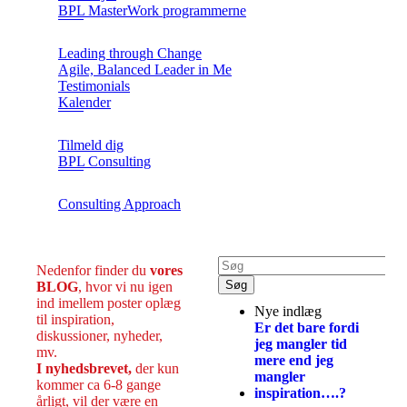
BPL MasterWork programmerne
Leading through Change
Agile, Balanced Leader in Me
Testimonials
Kalender
Tilmeld dig
BPL Consulting
Consulting Approach
Nedenfor finder du
vores
BLOG
, hvor vi nu igen
ind imellem poster oplæg
Nye indlæg
til inspiration,
Er det bare fordi
diskussioner, nyheder,
jeg mangler tid
mv.
mere end jeg
I nyhedsbrevet,
der kun
mangler
kommer ca 6-8 gange
inspiration….?
årligt, vil der være en