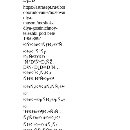
Ð¡ÐÐ“
https://astrasept.ru/uborochnoe-
oborudovanie/hoztovary/meshki-
dlya-
musora/meshok-
dlya-gostinichnoy-
telezhki-pod-bele-
1966889/
ÐŸÐ¾ÐºÑƒÐ¿Ð°Ñ
Ð½Ð°ÑˆÑƒ
Ð¿Ñ€Ð¾Ð
´ÑƒÐºÑ†Ð¸ÑŽ,
Ð²Ñ‹ Ð¿Ð¾Ð´Ñ…
Ð¾Ð´Ð¸Ñ‚Ðµ
ÑÐ¾ Ð²ÑÐµÐ¹
Ð¾Ñ‚Ð²ÐµÑ‚ÑÑ‚Ð²ÐµÐ½Ð½Ð¾ÑÑ‚ÑŒÑŽ
Ðº
Ð¾Ð±ÐµÑÐ¿ÐµÑ‡ÐµÐ½Ð¸ÑŽ
Ð
´Ð¾Ð»Ð¶Ð½Ñ‹Ñ…
ÑƒÑÐ»Ð¾Ð²Ð¸Ð¹
Ñ€Ð°Ð±Ð¾Ñ‚Ñ‹!