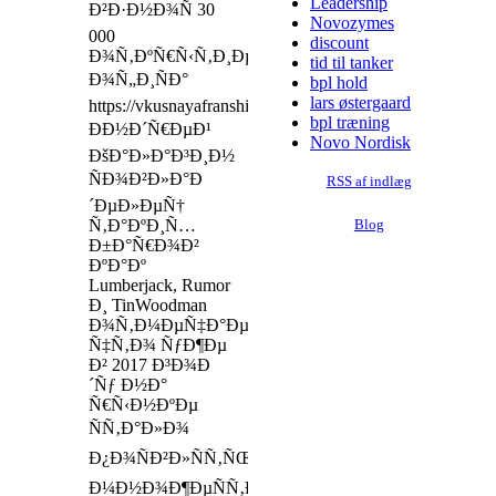
Leadership
Ð²Ð·Ð½Ð¾Ñ 30
Novozymes
000
discount
Ð¾Ñ‚ÐºÑ€Ñ‹Ñ‚Ð¸Ðµ
tid til tanker
Ð¾Ñ„Ð¸ÑÐ°
bpl hold
lars østergaard
https://vkusnayafranshiza.ru/
bpl træning
ÐÐ½Ð´Ñ€ÐµÐ¹
Novo Nordisk
ÐšÐ°Ð»Ð°Ð³Ð¸Ð½
ÑÐ¾Ð²Ð»Ð°Ð
RSS af indlæg
´ÐµÐ»ÐµÑ†
Ñ‚Ð°ÐºÐ¸Ñ…
Blog
Ð±Ð°Ñ€Ð¾Ð²
ÐºÐ°Ðº
Lumberjack, Rumor
Ð¸ TinWoodman
Ð¾Ñ‚Ð¼ÐµÑ‡Ð°ÐµÑ‚,
Ñ‡Ñ‚Ð¾ ÑƒÐ¶Ðµ
Ð² 2017 Ð³Ð¾Ð
´Ñƒ Ð½Ð°
Ñ€Ñ‹Ð½ÐºÐµ
ÑÑ‚Ð°Ð»Ð¾
Ð¿Ð¾ÑÐ²Ð»ÑÑ‚ÑŒÑÑ
Ð¼Ð½Ð¾Ð¶ÐµÑÑ‚Ð²Ð¾