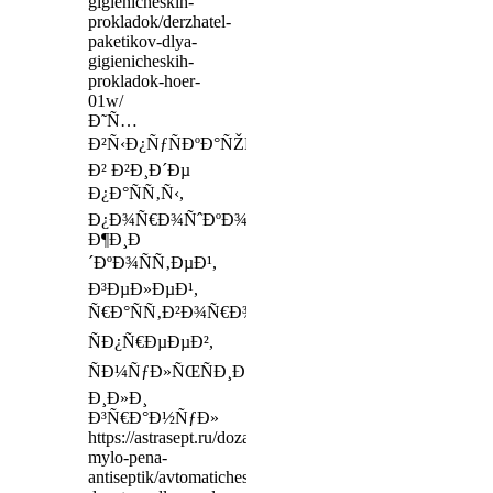
gigienicheskih-
prokladok/derzhatel-
paketikov-dlya-
gigienicheskih-
prokladok-hoer-
01w/
Ð˜Ñ…
Ð²Ñ‹Ð¿ÑƒÑÐºÐ°ÑŽÑ‚
Ð² Ð²Ð¸Ð´Ðµ
Ð¿Ð°ÑÑ‚Ñ‹,
Ð¿Ð¾Ñ€Ð¾ÑˆÐºÐ¾Ð²,
Ð¶Ð¸Ð
´ÐºÐ¾ÑÑ‚ÐµÐ¹,
Ð³ÐµÐ»ÐµÐ¹,
Ñ€Ð°ÑÑ‚Ð²Ð¾Ñ€Ð¾Ð²,
ÑÐ¿Ñ€ÐµÐµÐ²,
ÑÐ¼ÑƒÐ»ÑŒÑÐ¸Ð¸
Ð¸Ð»Ð¸
Ð³Ñ€Ð°Ð½ÑƒÐ»
https://astrasept.ru/dozatory-
mylo-pena-
antiseptik/avtomaticheskie-