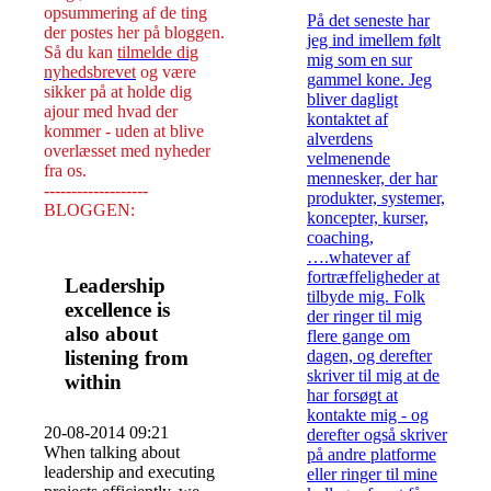
opsummering af de ting
På det seneste har
der postes her på bloggen.
jeg ind imellem følt
Så du kan
tilmelde dig
mig som en sur
nyhedsbrevet
og være
gammel kone. Jeg
sikker på at holde dig
bliver dagligt
ajour med hvad der
kontaktet af
kommer - uden at blive
alverdens
overlæsset med nyheder
velmenende
fra os.
mennesker, der har
-------------------
produkter, systemer,
BLOGGEN:
koncepter, kurser,
coaching,
….whatever af
fortræffeligheder at
Leadership
tilbyde mig. Folk
excellence is
der ringer til mig
also about
flere gange om
listening from
dagen, og derefter
skriver til mig at de
within
har forsøgt at
kontakte mig - og
20-08-2014 09:21
derefter også skriver
When talking about
på andre platforme
leadership and executing
eller ringer til mine