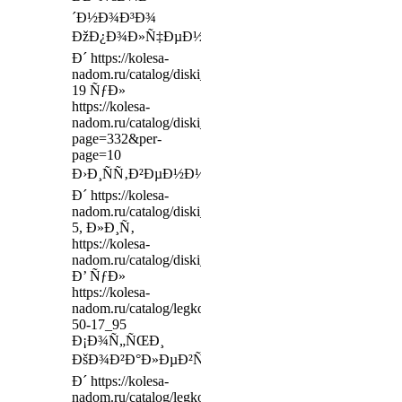
´Ð½Ð¾Ð³Ð¾
ÐžÐ¿Ð¾Ð»Ñ‡ÐµÐ½Ð¸Ñ,
Ð´ https://kolesa-
nadom.ru/catalog/diski_legkovy/model/306272/__rap_a
19 ÑƒÐ»
https://kolesa-
nadom.ru/catalog/diski_legkovy/car?
page=332&per-
page=10
Ð›Ð¸ÑÑ‚Ð²ÐµÐ½Ð½Ð°Ñ,
Ð´ https://kolesa-
nadom.ru/catalog/diski_legkovy/model/129080/_7x17_5
5, Ð»Ð¸Ñ‚
https://kolesa-
nadom.ru/catalog/diski_legkovy/model/356749/_840__
Ð’ ÑƒÐ»
https://kolesa-
nadom.ru/catalog/legkovie_shiny/model/310886/ridgesto
50-17_95
Ð¡Ð¾Ñ„ÑŒÐ¸
ÐšÐ¾Ð²Ð°Ð»ÐµÐ²ÑÐºÐ¾Ð¹,
Ð´ https://kolesa-
nadom.ru/catalog/legkovie_shiny?