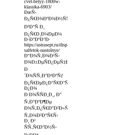
cvet-belyy-1800w-
klassika-6903/
ÐœÑ‹
Ð¿Ñ€Ð¾ÐºÐ¾Ð½ÑÑƒÐ»ÑŒÑ‚Ð¸Ñ€ÑƒÐµÐ¼
Ð²Ð°Ñ Ð¸
Ð¿Ñ€Ð¸Ð¼ÐµÐ¼
Ð·Ð°ÐºÐ°Ð·
https://astrasept.ru/dispensery/dispensery-
salfetok-nastolnye/
Ð“Ð¾Ñ‚Ð¾Ð²Ñ‹
Ð¾Ð±ÐµÑÐ¿ÐµÑ‡Ð¸Ñ‚ÑŒ
Ð
´Ð¾ÑÑ‚Ð°Ð²ÐºÑƒ
Ð¿Ñ€ÐµÐ¿Ð°Ñ€Ð°Ñ‚Ð¾Ð²
Ð¿Ð¾
Ð Ð¾ÑÑÐ¸Ð¸, Ð°
Ñ‚Ð°ÐºÐ¶Ðµ
Ð¾Ñ‚Ð¿Ñ€Ð°Ð²Ð»ÑÐµÐ¼
Ñ‚Ð¾Ð²Ð°Ñ€Ñ‹
Ð¸ Ð²
ÑÑ‚Ñ€Ð°Ð½Ñ‹