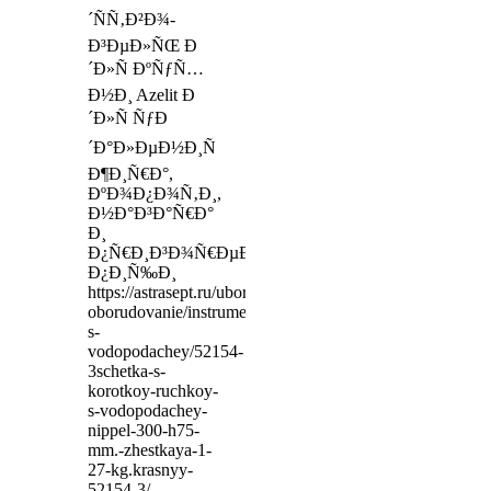
´ÑÑ‚Ð²Ð¾-
Ð³ÐµÐ»ÑŒ Ð
´Ð»Ñ ÐºÑƒÑ…
Ð½Ð¸ Azelit Ð
´Ð»Ñ ÑƒÐ
´Ð°Ð»ÐµÐ½Ð¸Ñ
Ð¶Ð¸Ñ€Ð°,
ÐºÐ¾Ð¿Ð¾Ñ‚Ð¸,
Ð½Ð°Ð³Ð°Ñ€Ð°
Ð¸
Ð¿Ñ€Ð¸Ð³Ð¾Ñ€ÐµÐ²ÑˆÐµÐ¹
Ð¿Ð¸Ñ‰Ð¸
https://astrasept.ru/uborochnoe-
oborudovanie/instrument-
s-
vodopodachey/52154-
3schetka-s-
korotkoy-ruchkoy-
s-vodopodachey-
nippel-300-h75-
mm.-zhestkaya-1-
27-kg.krasnyy-
52154-3/