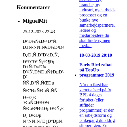
branche, ny
Kommentarer
industri, nye arbejds
processer og en
bunke nye
MiguelMit
samarbejdspartnere,
ledere og
25-12-2023 22:43
medarbejdere du
skal finde rytmen
Ð¤Ð¾Ñ€Ð¼Ð°Ñ‚
med....
Ð±Ñ‹ÑÑ‚Ñ€Ð¾Ð³Ð¾
Ð¿Ð¸Ñ‚Ð°Ð½Ð¸Ñ,
18-03-2019 20:10
ÐºÐ°Ðº ÑƒÐ¶Ðµ
Early Bird rabat
Ð±Ñ‹Ð»Ð¾
på TopUp
Ð¾Ñ‚Ð¼ÐµÑ‡ÐµÐ½Ð¾
programmer 2019
Ð²
ÑÑ‚Ð°Ñ‚ÑŒÐµ
Når du først har
været afsted på fx
ÑÐ²Ð»ÑÐµÑ‚ÑÑ
BPL 4 dages
Ð»Ð¸Ð
forløbet (eller
´ÐµÑ€Ð¾Ð¼
stifinder
ÑÐµÐ³Ð¼ÐµÐ½Ñ‚Ð°
programmet) er der
en arbejdsform og
Ð¸ Ð½Ðµ
tankegang du aldrig
ÑƒÑÑ‚ÑƒÐ¿Ð°ÐµÑ‚
slipper igen. En