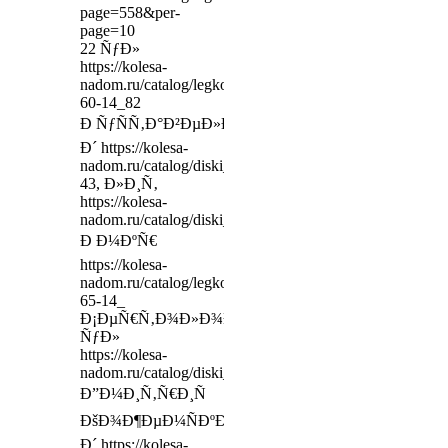
page=558&per-
page=10
22 ÑƒÐ»
https://kolesa-
nadom.ru/catalog/legkovie_shiny/model/350186/umho_-5
60-14_82
Ð ÑƒÑÑ‚Ð°Ð²ÐµÐ»Ð¸,
Ð´ https://kolesa-
nadom.ru/catalog/diski_legkovy/model/340220/_ioga_gr
43, Ð»Ð¸Ñ‚
https://kolesa-
nadom.ru/catalog/diski_legkovy/model/299112/___6x15
Ð Ð¼ÐºÑ€
https://kolesa-
nadom.ru/catalog/legkovie_shiny/model/75016/_185-
65-14_
Ð¡ÐµÑ€Ñ‚Ð¾Ð»Ð¾Ð²Ð¾-1,
ÑƒÐ»
https://kolesa-
nadom.ru/catalog/diski_legkovy/model/367670/__960_
Ð”Ð¼Ð¸Ñ‚Ñ€Ð¸Ñ
ÐšÐ¾Ð¶ÐµÐ¼ÑÐºÐ¸Ð½Ð°,
Ð´ https://kolesa-