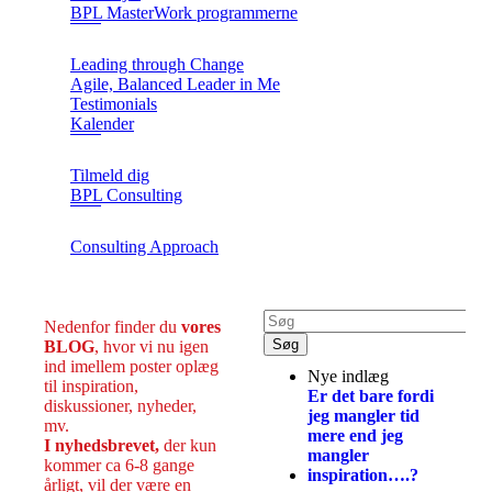
BPL MasterWork programmerne
Leading through Change
Agile, Balanced Leader in Me
Testimonials
Kalender
Tilmeld dig
BPL Consulting
Consulting Approach
Nedenfor finder du
vores
BLOG
, hvor vi nu igen
ind imellem poster oplæg
Nye indlæg
til inspiration,
Er det bare fordi
diskussioner, nyheder,
jeg mangler tid
mv.
mere end jeg
I nyhedsbrevet,
der kun
mangler
kommer ca 6-8 gange
inspiration….?
årligt, vil der være en