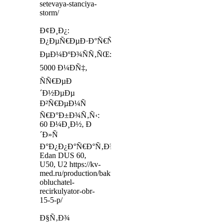
setevaya-stanciya-
storm/
Ð¢Ð¸Ð¿:
Ð¿ÐµÑ€ÐµÐ·Ð°Ñ€ÑÐ¶Ð°ÐµÐ¼Ð°Ñ,
ÐµÐ¼ÐºÐ¾ÑÑ‚ÑŒ:
5000 Ð¼ÐÑ‡,
ÑÑ€ÐµÐ
´Ð½ÐµÐµ
Ð²Ñ€ÐµÐ¼Ñ
Ñ€Ð°Ð±Ð¾Ñ‚Ñ‹:
60 Ð¼Ð¸Ð½, Ð
´Ð»Ñ
Ð°Ð¿Ð¿Ð°Ñ€Ð°Ñ‚Ð¾Ð²:
Edan DUS 60,
U50, U2 https://kv-
med.ru/production/baktericidnyj-
obluchatel-
recirkulyator-obr-
15-5-p/
Ð§Ñ‚Ð¾