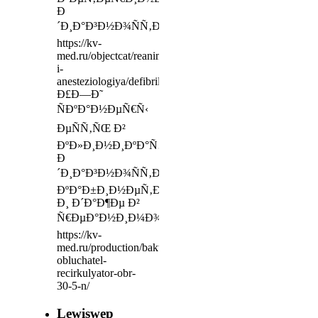
Ð
´Ð¸Ð°Ð³Ð½Ð¾ÑÑ‚Ð¸ÐºÐ¸
https://kv-
med.ru/objectcat/reanimaciya-
i-
anesteziologiya/defibrillyatory/
Ð£Ð—Ð˜
ÑÐºÐ°Ð½ÐµÑ€Ñ‹
ÐµÑÑ‚ÑŒ Ð²
ÐºÐ»Ð¸Ð½Ð¸ÐºÐ°Ñ…,
Ð
´Ð¸Ð°Ð³Ð½Ð¾ÑÑ‚Ð¸Ñ‡ÐµÑÐºÐ¸Ñ…
ÐºÐ°Ð±Ð¸Ð½ÐµÑ‚Ð°Ñ…
Ð¸ Ð´Ð°Ð¶Ðµ Ð²
Ñ€ÐµÐ°Ð½Ð¸Ð¼Ð¾Ð±Ð¸Ð»ÑÑ…
https://kv-
med.ru/production/baktericidnyj-
obluchatel-
recirkulyator-obr-
30-5-n/
Lewiswep