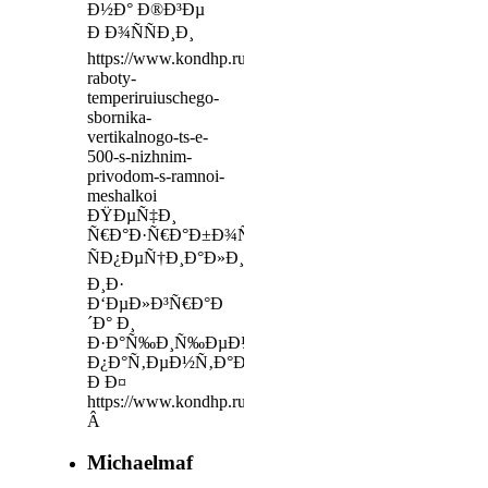
Ð½Ð° Ð®Ð³Ðµ
Ð Ð¾ÑÑÐ¸Ð¸
https://www.kondhp.ru/pages/video-
raboty-
temperiruiuschego-
sbornika-
vertikalnogo-ts-e-
500-s-nizhnim-
privodom-s-ramnoi-
meshalkoi
ÐŸÐµÑ‡Ð¸
Ñ€Ð°Ð·Ñ€Ð°Ð±Ð¾Ñ‚Ð°Ð½Ñ‹
ÑÐ¿ÐµÑ†Ð¸Ð°Ð»Ð¸ÑÑ‚Ð°Ð¼Ð¸
Ð¸Ð·
Ð‘ÐµÐ»Ð³Ñ€Ð°Ð
´Ð° Ð¸
Ð·Ð°Ñ‰Ð¸Ñ‰ÐµÐ½Ñ‹
Ð¿Ð°Ñ‚ÐµÐ½Ñ‚Ð°Ð¼Ð¸
Ð Ð¤
https://www.kondhp.ru/preorder/13336
Â
Michaelmaf