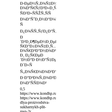
Ð›ÐµÐ½Ñ‚Ð¾Ñ‡Ð½Ñ‹Ðµ
Ð¾ÐºÑ€ÑƒÐ³Ð»Ð¸Ñ‚ÐµÐ»Ð¸
ÑÐ²Ð»ÑÑŽÑ‚ÑÑ
Ð¼Ð°ÑˆÐ¸Ð½Ð°Ð¼Ð¸
Ñ
Ð¿Ð¾ÑÑ‚ÑƒÐ¿Ð°Ñ‚ÐµÐ»ÑŒÐ½Ñ‹Ð¼
Ð
´Ð²Ð¸Ð¶ÐµÐ½Ð¸ÐµÐ¼
Ñ€Ð°Ð±Ð¾Ñ‡Ð¸Ñ…
Ð¾Ñ€Ð³Ð°Ð½Ð¾Ð²
Ð¸ Ð¿Ñ€ÐµÐ
´Ð½Ð°Ð·Ð½Ð°Ñ‡ÐµÐ½Ñ‹
Ð´Ð»Ñ
Ñ„Ð¾Ñ€Ð¼Ð¾Ð²Ð°Ð½Ð¸Ñ
Ð·Ð°Ð³Ð¾Ñ‚Ð¾Ð²Ð¾Ðº
Ð¼Ð°ÑÑÐ¾Ð¹
0,5
https://www.kondhp.ru/preorder/13672
https://www.kondhp.ru/pages/mashina-
dlya-proizvodstva-
sukharnykh-plit-
msp-2r