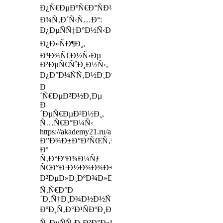
Ð¿Ñ€ÐµÐºÑ€Ð°ÑÐ½Ð¾
Ð¾Ñ‚Ð´Ñ‹Ñ…Ð°:
Ð¿ÐµÑÑ‡Ð°Ð½Ñ‹Ðµ
Ð¿Ð»ÑÐ¶Ð¸,
Ð³Ð¾Ñ€Ð½Ñ‹Ðµ
Ð²ÐµÑ€ÑˆÐ¸Ð½Ñ‹,
Ð¿Ð°Ð¼ÑÑ‚Ð½Ð¸ÐºÐ¸,
Ð
´Ñ€ÐµÐ²Ð½Ð¸Ðµ
Ð
´ÐµÑ€ÐµÐ²Ð½Ð¸,
Ñ…Ñ€Ð°Ð¼Ñ‹
https://akademy21.ru/arhitektura_brovei
Ð”Ð¾Ð±Ð°Ð²ÑŒÑ‚Ðµ
Ðº
Ñ‚Ð°ÐºÐ¾Ð¼Ñƒ
Ñ€Ð°Ð·Ð½Ð¾Ð¾Ð±Ñ€Ð°Ð·Ð¸ÑŽ
Ð²ÐµÐ»Ð¸ÐºÐ¾Ð»ÐµÐ¿Ð¸Ñ
Ñ‚Ñ€Ð°Ð
´Ð¸Ñ†Ð¸Ð¾Ð½Ð½Ñ‹Ðµ
ÐºÐ¸Ñ‚Ð°Ð¹ÑÐºÐ¸Ðµ
Ñ„ÐµÑÑ‚Ð¸Ð²Ð°Ð»Ð¸