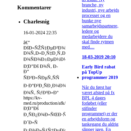
branche, ny
Kommentarer
industri, nye arbejds
processer og en
bunke nye
Charlesnig
samarbejdspartnere,
ledere og
16-01-2024 22:35
medarbejdere du
skal finde rytmen
â€”
med....
ÐšÐ»ÑŽÑ‡ÐµÐ²Ð¾Ð¹
Ð¾Ñ‚Ð»Ð¸Ñ‡Ð¸Ñ‚ÐµÐ»ÑŒÐ½Ð¾Ð¹
18-03-2019 20:10
Ð¾ÑÐ¾Ð±ÐµÐ½Ð½Ð¾ÑÑ‚ÑŒÑŽ
Ð¦Ð”Ðš Ð¾Ñ‚ Ð­
Early Bird rabat
Ð”
på TopUp
programmer 2019
ÑÐ²Ð»ÑÐµÑ‚ÑÑ
Ð·Ð°Ð²Ð¸ÑÐ¸Ð¼Ð¾ÑÑ‚ÑŒ
Når du først har
været afsted på fx
Ð¾Ñ‚ ÑƒÐ³Ð»Ð°
BPL 4 dages
https://kv-
forløbet (eller
med.ru/production/afk/
stifinder
Ð¦Ð”Ðš
programmet) er der
Ð¸ÑÐ¿Ð¾Ð»ÑŒÐ·ÑƒÐµÑ‚ÑÑ
en arbejdsform og
Ð´Ð»Ñ
tankegang du aldrig
slipper igen. En
Ð¿Ð¾Ð»ÑƒÑ‡ÐµÐ½Ð¸Ñ