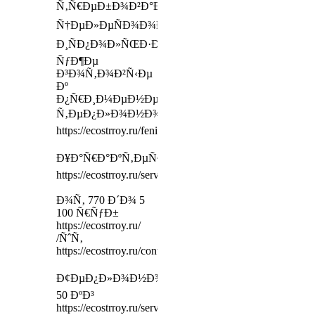
Ñ‚Ñ€ÐµÐ±Ð¾Ð²Ð°Ð½Ð¸ÑÐ¼,
Ñ†ÐµÐ»ÐµÑÐ¾Ð¾Ð±Ñ€Ð°Ð·Ð½Ð¾
Ð¸ÑÐ¿Ð¾Ð»ÑŒÐ·Ð¾Ð²Ð°Ñ‚ÑŒ
ÑƒÐ¶Ðµ
Ð³Ð¾Ñ‚Ð¾Ð²Ñ‹Ðµ
Ðº
Ð¿Ñ€Ð¸Ð¼ÐµÐ½ÐµÐ½Ð¸ÑŽ
Ñ‚ÐµÐ¿Ð»Ð¾Ð½Ð¾ÑÐ¸Ñ‚ÐµÐ»Ð¸
https://ecostrroy.ru/feniks
Ð¥Ð°Ñ€Ð°ÐºÑ‚ÐµÑ€Ð¸ÑÑ‚Ð¸ÐºÐ¸
https://ecostrroy.ru/services
Ð¾Ñ‚ 770 Ð´Ð¾ 5
100 Ñ€ÑƒÐ±
https://ecostrroy.ru/
/ÑˆÑ‚
https://ecostrroy.ru/contacts
Ð¢ÐµÐ¿Ð»Ð¾Ð½Ð¾ÑÐ¸Ñ‚ÐµÐ»ÑŒ
50 ÐºÐ³
https://ecostrroy.ru/services