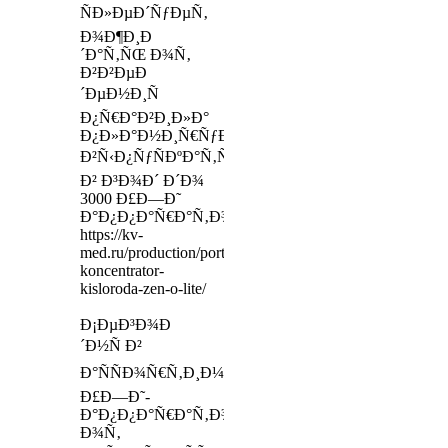
ÑÐ»ÐµÐ´ÑƒÐµÑ‚
Ð¾Ð¶Ð¸Ð
´Ð°Ñ‚ÑŒ Ð¾Ñ‚
Ð²Ð²ÐµÐ
´ÐµÐ½Ð¸Ñ
Ð¿Ñ€Ð°Ð²Ð¸Ð»Ð°
Ð¿Ð»Ð°Ð½Ð¸Ñ€ÑƒÐµÑ‚
Ð²Ñ‹Ð¿ÑƒÑÐºÐ°Ñ‚ÑŒ
Ð² Ð³Ð¾Ð´ Ð´Ð¾
3000 Ð£Ð—Ð˜
Ð°Ð¿Ð¿Ð°Ñ€Ð°Ñ‚Ð¾Ð²
https://kv-
med.ru/production/portativnyj-
koncentrator-
kisloroda-zen-o-lite/
Ð¡ÐµÐ³Ð¾Ð
´Ð½Ñ Ð²
Ð°ÑÑÐ¾Ñ€Ñ‚Ð¸Ð¼ÐµÐ½Ñ‚Ðµ
Ð£Ð—Ð˜-
Ð°Ð¿Ð¿Ð°Ñ€Ð°Ñ‚Ð¾Ð²
Ð¾Ñ‚