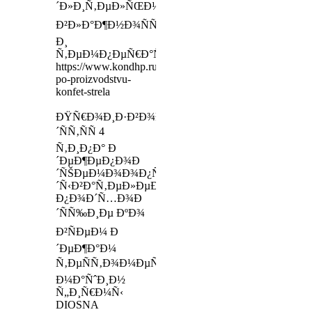
´Ð»Ð¸Ñ‚ÐµÐ»ÑŒÐ½Ð¾ÑÑ‚ÑŒ,
Ð²Ð»Ð°Ð¶Ð½Ð¾ÑÑ‚ÑŒ
Ð¸
Ñ‚ÐµÐ¼Ð¿ÐµÑ€Ð°Ñ‚ÑƒÑ€Ð°
https://www.kondhp.ru/products/liniya-
po-proizvodstvu-
konfet-strela
ÐŸÑ€Ð¾Ð¸Ð·Ð²Ð¾Ð
´ÑÑ‚ÑÑ 4
Ñ‚Ð¸Ð¿Ð° Ð
´ÐµÐ¶ÐµÐ¿Ð¾Ð
´ÑŠÐµÐ¼Ð¾Ð¾Ð¿Ñ€Ð¾ÐºÐ¸Ð
´Ñ‹Ð²Ð°Ñ‚ÐµÐ»ÐµÐ¹,
Ð¿Ð¾Ð´Ñ…Ð¾Ð
´ÑÑ‰Ð¸Ðµ ÐºÐ¾
Ð²ÑÐµÐ¼ Ð
´ÐµÐ¶Ð°Ð¼
Ñ‚ÐµÑÑ‚Ð¾Ð¼ÐµÑÐ¸Ð»ÑŒÐ½Ñ‹Ñ…
Ð¼Ð°ÑˆÐ¸Ð½
Ñ„Ð¸Ñ€Ð¼Ñ‹
DIOSNA