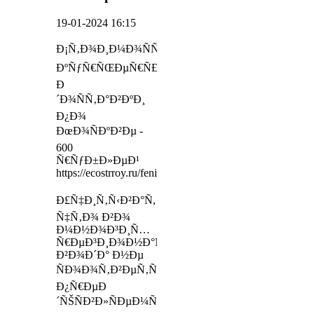
19-01-2024 16:15
Ð¡Ñ‚Ð¾Ð¸Ð¼Ð¾ÑÑ‚ÑŒ
ÐºÑƒÑ€ÑŒÐµÑ€ÑÐºÐ¾Ð¹
Ð
´Ð¾ÑÑ‚Ð°Ð²ÐºÐ¸
Ð¿Ð¾
ÐœÐ¾ÑÐºÐ²Ðµ -
600
Ñ€ÑƒÐ±Ð»ÐµÐ¹
https://ecostrroy.ru/feniks
Ð£Ñ‡Ð¸Ñ‚Ñ‹Ð²Ð°Ñ,
Ñ‡Ñ‚Ð¾ Ð²Ð¾
Ð¼Ð½Ð¾Ð³Ð¸Ñ…
Ñ€ÐµÐ³Ð¸Ð¾Ð½Ð°Ñ…
Ð²Ð¾Ð´Ð° Ð½Ðµ
ÑÐ¾Ð¾Ñ‚Ð²ÐµÑ‚ÑÑ‚Ð²ÑƒÐµÑ‚
Ð¿Ñ€ÐµÐ
´ÑŠÑÐ²Ð»ÑÐµÐ¼Ñ‹Ð¼