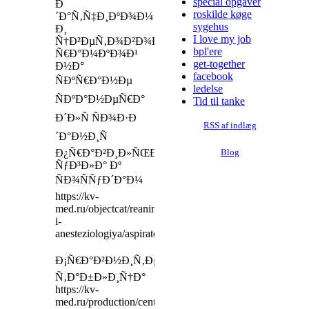
special opgaver
Ð
roskilde køge
´Ð°Ñ‚Ñ‡Ð¸ÐºÐ¾Ð¼
sygehus
Ð¸
I love my job
Ñ†Ð²ÐµÑ‚Ð¾Ð²Ð¾Ð¹
bpl'ere
Ñ€Ð°Ð¼ÐºÐ¾Ð¹
get-together
Ð½Ð°
facebook
ÑÐºÑ€Ð°Ð½Ðµ
ledelse
ÑÐºÐ°Ð½ÐµÑ€Ð°
Tid til tanke
Ð´Ð»Ñ ÑÐ¾Ð·Ð
RSS af indlæg
´Ð°Ð½Ð¸Ñ
Ð¿Ñ€Ð°Ð²Ð¸Ð»ÑŒÐ½Ð¾Ð³Ð¾
Blog
ÑƒÐ³Ð»Ð° Ðº
ÑÐ¾ÑÑƒÐ´Ð°Ð¼
https://kv-
med.ru/objectcat/reanimaciya-
i-
anesteziologiya/aspiratory/
Ð¡Ñ€Ð°Ð²Ð½Ð¸Ñ‚ÐµÐ»ÑŒÐ½Ð°Ñ
Ñ‚Ð°Ð±Ð»Ð¸Ñ†Ð°
https://kv-
med.ru/production/centralnaya-