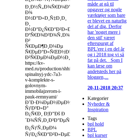
måde at gå til
Ð¸Ð½Ñ„Ð¾Ñ€Ð¼Ð°Ñ†Ð¸Ð¸
opgaver og nogle
Ð¾
værktøjer som bare
Ð½Ð°Ð»Ð¸Ñ‡Ð¸Ð¸
er blevet en naturlig
Ð¸
del af dig. Derfor
Ð½Ð°Ð¿Ñ€Ð°Ð²Ð»ÐµÐ½Ð¸Ð¸
har 'noget mere i
ÐºÑ€Ð¾Ð²Ð¾Ñ‚Ð¾ÐºÐ°
den stil' været
Ð²
efterspurgt af
Ñ€ÐµÐ¶Ð¸Ð¼Ðµ
BPL'ere i en del år
Ñ€ÐµÐ°Ð»ÑŒÐ½Ð¾Ð³Ð¾
og i 2018 tog vi så
Ð²Ñ€ÐµÐ¼ÐµÐ½Ð¸
fat på det. Som I
https://kv-
kan læse om
med.ru/production/shhit-
andetsteds her på
spinalnyj-ydc-7a3-
bloggen,...
v-komplekte-s-
golovnym-
20-11-2018 20:37
immobilajzerom-i-
pauk-remnyami/
Kategorier
Ð˜Ð·Ð¼ÐµÐ½ÐµÐ½Ð¸Ðµ
Nyheder &
ÑƒÐ³Ð»Ð°
Inspiration
Ð¿Ñ€Ð¸ Ð¦Ð”Ðš Ð
Tags
´Ð¾ÑÑ‚Ð¸Ð³Ð°ÐµÑ‚ÑÑ
bpl hold
Ð¿ÑƒÑ‚ÐµÐ¼
BPL
ÑƒÐ¿Ñ€Ð°Ð²Ð»ÐµÐ½Ð¸Ñ
bpl kurser