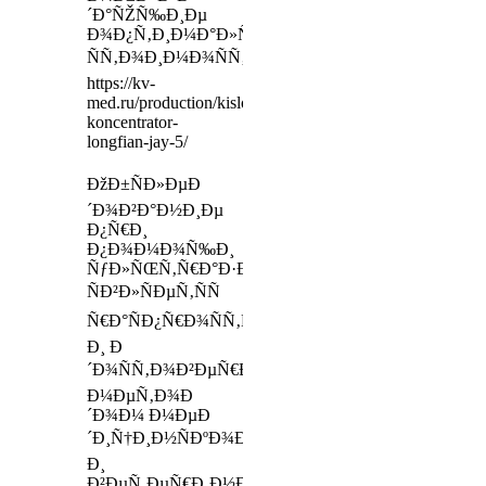
´Ð°ÑŽÑ‰Ð¸Ðµ
Ð¾Ð¿Ñ‚Ð¸Ð¼Ð°Ð»ÑŒÐ½Ð¾Ð¹
ÑÑ‚Ð¾Ð¸Ð¼Ð¾ÑÑ‚ÑŒÑŽ
https://kv-
med.ru/production/kislorodnyj-
koncentrator-
longfian-jay-5/
ÐžÐ±ÑÐ»ÐµÐ
´Ð¾Ð²Ð°Ð½Ð¸Ðµ
Ð¿Ñ€Ð¸
Ð¿Ð¾Ð¼Ð¾Ñ‰Ð¸
ÑƒÐ»ÑŒÑ‚Ñ€Ð°Ð·Ð²ÑƒÐºÐ°
ÑÐ²Ð»ÑÐµÑ‚ÑÑ
Ñ€Ð°ÑÐ¿Ñ€Ð¾ÑÑ‚Ñ€Ð°Ð½ÐµÐ½Ð½Ñ‹Ð¼
Ð¸ Ð
´Ð¾ÑÑ‚Ð¾Ð²ÐµÑ€Ð½Ñ‹Ð¼
Ð¼ÐµÑ‚Ð¾Ð
´Ð¾Ð¼ Ð¼ÐµÐ
´Ð¸Ñ†Ð¸Ð½ÑÐºÐ¾Ð¹
Ð¸
Ð²ÐµÑ‚ÐµÑ€Ð¸Ð½Ð°Ñ€Ð½Ð¾Ð¹