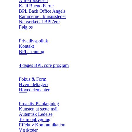
Alfred Josefsen
Ketti Bueno Ferrer
BPL Back Office Angels
Rammerne - kursussteder
Netværket af BPL'ere
Følg os
Privatlivspolitik
Kontakt
BPL Training
4 dages BPL core program
Fokus & Form
Hvem deltager?
Hovedelementer
Proaktiv Planlægning
Kunsten at sætte mål
Autentisk Ledelse
Team opbygning
Effektiv Kommunikation
Værktøjer