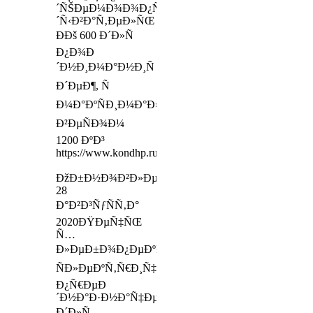
´ÑŠÐµÐ¼Ð¾Ð¾Ð¿Ñ€Ð¾ÐºÐ¸Ð
´Ñ‹Ð²Ð°Ñ‚ÐµÐ»ÑŒ
ÐÐš 600 Ð´Ð»Ñ
Ð¿Ð¾Ð
´Ð½Ð¸Ð¼Ð°Ð½Ð¸Ñ
Ð´ÐµÐ¶, Ñ
Ð¼Ð°ÐºÑÐ¸Ð¼Ð°Ð»ÑŒÐ½Ñ‹Ð¼
Ð²ÐµÑÐ¾Ð¼
1200 ÐºÐ³
https://www.kondhp.ru/preorder/13325
ÐžÐ±Ð½Ð¾Ð²Ð»ÐµÐ½Ð¾
28
Ð°Ð²Ð³ÑƒÑÑ‚Ð°
2020ÐŸÐµÑ‡ÑŒ
Ñ…
Ð»ÐµÐ±Ð¾Ð¿ÐµÐºÐ°Ñ€Ð½Ð°Ñ
ÑÐ»ÐµÐºÑ‚Ñ€Ð¸Ñ‡ÐµÑÐºÐ°Ñ
Ð¿Ñ€ÐµÐ
´Ð½Ð°Ð·Ð½Ð°Ñ‡ÐµÐ½Ð°
Ð´Ð»Ñ