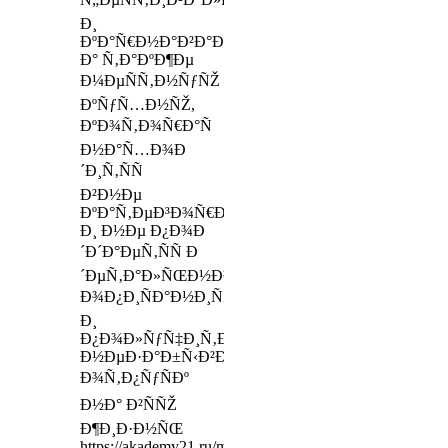
Ð¸
ÐºÐ°Ñ€Ð½Ð°Ð²Ð°Ð»Ñ‹,
Ð° Ñ‚Ð°ÐºÐ¶Ðµ
Ð¼ÐµÑÑ‚Ð½ÑƒÑŽ
ÐºÑƒÑ…Ð½ÑŽ,
ÐºÐ¾Ñ‚Ð¾Ñ€Ð°Ñ
Ð½Ð°Ñ…Ð¾Ð
´Ð¸Ñ‚ÑÑ
Ð²Ð½Ðµ
ÐºÐ°Ñ‚ÐµÐ³Ð¾Ñ€Ð¸Ð¹
Ð¸ Ð½Ðµ Ð¿Ð¾Ð
´Ð´Ð°ÐµÑ‚ÑÑ Ð
´ÐµÑ‚Ð°Ð»ÑŒÐ½Ð¾Ð¼Ñƒ
Ð¾Ð¿Ð¸ÑÐ°Ð½Ð¸ÑŽ,
Ð¸
Ð¿Ð¾Ð»ÑƒÑ‡Ð¸Ñ‚Ðµ
Ð½ÐµÐ·Ð°Ð±Ñ‹Ð²Ð°ÐµÐ¼Ñ‹Ð¹
Ð¾Ñ‚Ð¿ÑƒÑÐº
Ð½Ð° Ð²ÑÑŽ
Ð¶Ð¸Ð·Ð½ÑŒ
https://akademy21.ru/master_electrolog