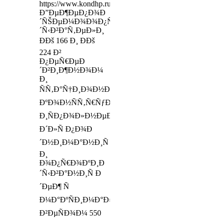
https://www.kondhp.ru/preorder/13100
Ð”ÐµÐ¶ÐµÐ¿Ð¾Ð
´ÑŠÐµÐ¼Ð¾Ð¾Ð¿Ñ€Ð¾ÐºÐ¸Ð
´Ñ‹Ð²Ð°Ñ‚ÐµÐ»Ð¸
ÐÐš 166 Ð¸ ÐÐš
224 Ð²
Ð¿ÐµÑ€ÐµÐ
´Ð²Ð¸Ð¶Ð½Ð¾Ð¼
Ð¸
ÑÑ‚Ð°Ñ†Ð¸Ð¾Ð½Ð°Ñ€Ð½Ð¾Ð¼
ÐºÐ¾Ð½ÑÑ‚Ñ€ÑƒÐºÑ‚Ð¸Ð²Ð½Ð¾Ð¼
Ð¸ÑÐ¿Ð¾Ð»Ð½ÐµÐ½Ð¸Ð¸,
Ð´Ð»Ñ Ð¿Ð¾Ð
´Ð½Ð¸Ð¼Ð°Ð½Ð¸Ñ
Ð¸
Ð¾Ð¿Ñ€Ð¾ÐºÐ¸Ð
´Ñ‹Ð²Ð°Ð½Ð¸Ñ Ð
´ÐµÐ¶ Ñ
Ð¼Ð°ÐºÑÐ¸Ð¼Ð°Ð»ÑŒÐ½Ñ‹Ð¼
Ð²ÐµÑÐ¾Ð¼ 550