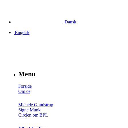
Dansk
Engelsk
Menu
Forside
Om os
Michèle Gundstrup
Signe Munk
Circlen om BPL