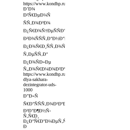
https://www.kondhp.ru/preorder/12891
Ð’Ð¾
Ð²Ñ€ÐµÐ¼Ñ
ÑÑ‚Ð¾Ð³Ð¾
Ð¿Ñ€Ð¾Ñ†ÐµÑÑÐ°
Ð²Ð¾ÑÑÑ‚Ð°Ð½Ð°Ð²Ð»Ð¸Ð²Ð°ÐµÑ‚ÑÑ
Ð¿Ð¾Ñ€Ð¸ÑÑ‚Ð¾ÑÑ‚ÑŒ
Ñ‚ÐµÑÑ‚Ð°
Ð¿Ð¾ÑÐ»Ðµ
Ñ„Ð¾Ñ€Ð¼Ð¾Ð²ÐºÐ¸
https://www.kondhp.ru/pages/drobilka-
dlya-sakhara-
dezintegrator-uds-
1000
Ð”Ð»Ñ
Ñ€Ð°ÑÑÑ‚Ð¾Ð¹ÐºÐ¸
Ð²Ð°Ð¶Ð½Ñ‹
Ñ‚Ñ€Ð¸
Ð¿Ð°Ñ€Ð°Ð¼ÐµÑ‚Ñ€Ð°:
Ð