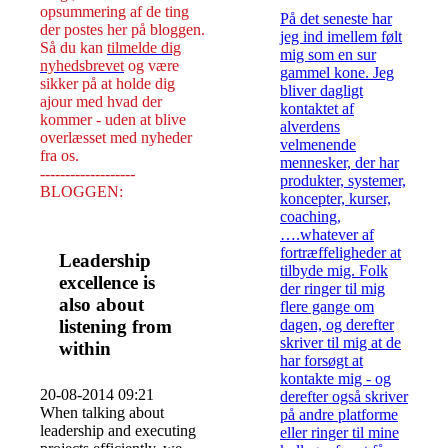
opsummering af de ting
På det seneste har
der postes her på bloggen.
jeg ind imellem følt
Så du kan
tilmelde dig
mig som en sur
nyhedsbrevet
og være
gammel kone. Jeg
sikker på at holde dig
bliver dagligt
ajour med hvad der
kontaktet af
kommer - uden at blive
alverdens
overlæsset med nyheder
velmenende
fra os.
mennesker, der har
-------------------
produkter, systemer,
BLOGGEN:
koncepter, kurser,
coaching,
….whatever af
fortræffeligheder at
Leadership
tilbyde mig. Folk
excellence is
der ringer til mig
also about
flere gange om
listening from
dagen, og derefter
skriver til mig at de
within
har forsøgt at
kontakte mig - og
20-08-2014 09:21
derefter også skriver
When talking about
på andre platforme
leadership and executing
eller ringer til mine