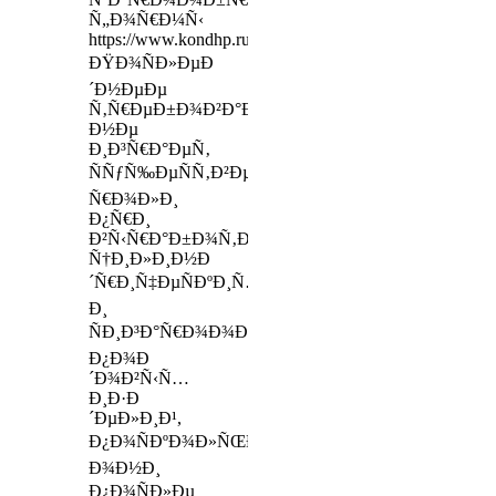
Ñ„Ð¾Ñ€Ð¼Ñ‹
https://www.kondhp.ru/preorder/13596
ÐŸÐ¾ÑÐ»ÐµÐ
´Ð½ÐµÐµ
Ñ‚Ñ€ÐµÐ±Ð¾Ð²Ð°Ð½Ð¸Ðµ
Ð½Ðµ
Ð¸Ð³Ñ€Ð°ÐµÑ‚
ÑÑƒÑ‰ÐµÑÑ‚Ð²ÐµÐ½Ð½Ð¾Ð¹
Ñ€Ð¾Ð»Ð¸
Ð¿Ñ€Ð¸
Ð²Ñ‹Ñ€Ð°Ð±Ð¾Ñ‚ÐºÐµ
Ñ†Ð¸Ð»Ð¸Ð½Ð
´Ñ€Ð¸Ñ‡ÐµÑÐºÐ¸Ñ…
Ð¸
ÑÐ¸Ð³Ð°Ñ€Ð¾Ð¾Ð±Ñ€Ð°Ð·Ð½Ñ‹Ñ…
Ð¿Ð¾Ð
´Ð¾Ð²Ñ‹Ñ…
Ð¸Ð·Ð
´ÐµÐ»Ð¸Ð¹,
Ð¿Ð¾ÑÐºÐ¾Ð»ÑŒÐºÑƒ
Ð¾Ð½Ð¸
Ð¿Ð¾ÑÐ»Ðµ