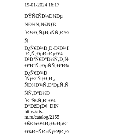
19-01-2024 16:17
ÐŸÑ€ÑÐ¼Ð¾Ðµ
ÑÐ¾Ñ‚Ñ€ÑƒÐ
´Ð½Ð¸Ñ‡ÐµÑÑ‚Ð²Ð¾
Ñ
Ð¿Ñ€Ð¾Ð¸Ð·Ð²Ð¾Ð
´Ð¸Ñ‚ÐµÐ»ÐµÐ¼
Ð³Ð°Ñ€Ð°Ð½Ñ‚Ð¸Ñ€ÑƒÐµÑ‚
ÐºÐ°Ñ‡ÐµÑÑ‚Ð²Ð¾
Ð¿Ñ€Ð¾Ð
´ÑƒÐºÑ†Ð¸Ð¸,
ÑÐ¾Ð¾Ñ‚Ð²ÐµÑ‚ÑÑ‚Ð²Ð¸Ðµ
ÑÑ‚Ð°Ð½Ð
´Ð°Ñ€Ñ‚Ð°Ð¼
Ð“ÐžÐ¡Ð¢, DIN
https://rts-
m.ru/catalog/2155
ÐšÐ¾Ð¼Ð¿Ð»ÐµÐºÑÐ½Ð¾Ðµ
Ð¾Ð±ÑÐ»ÑƒÐ¶Ð¸Ð²Ð°Ð½Ð¸Ðµ