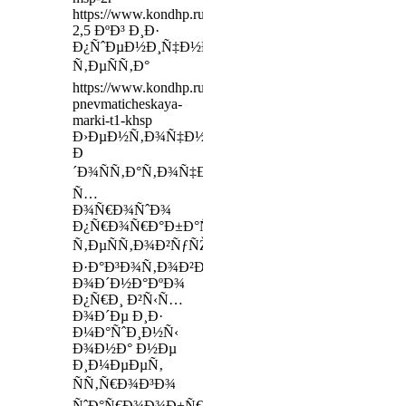
https://www.kondhp.ru/preorder/13113
2,5 ÐºÐ³ Ð¸Ð·
Ð¿ÑˆÐµÐ½Ð¸Ñ‡Ð½Ð¾Ð³Ð¾
Ñ‚ÐµÑÑ‚Ð°
https://www.kondhp.ru/products/ustanovka-
pnevmaticheskaya-
marki-t1-khsp
Ð›ÐµÐ½Ñ‚Ð¾Ñ‡Ð½Ñ‹Ð¹
Ð
´Ð¾ÑÑ‚Ð°Ñ‚Ð¾Ñ‡Ð½Ð¾
Ñ…
Ð¾Ñ€Ð¾ÑˆÐ¾
Ð¿Ñ€Ð¾Ñ€Ð°Ð±Ð°Ñ‚Ñ‹Ð²Ð°ÐµÑ‚
Ñ‚ÐµÑÑ‚Ð¾Ð²ÑƒÑŽ
Ð·Ð°Ð³Ð¾Ñ‚Ð¾Ð²ÐºÑƒ,
Ð¾Ð´Ð½Ð°ÐºÐ¾
Ð¿Ñ€Ð¸ Ð²Ñ‹Ñ…
Ð¾Ð´Ðµ Ð¸Ð·
Ð¼Ð°ÑˆÐ¸Ð½Ñ‹
Ð¾Ð½Ð° Ð½Ðµ
Ð¸Ð¼ÐµÐµÑ‚
ÑÑ‚Ñ€Ð¾Ð³Ð¾
ÑˆÐ°Ñ€Ð¾Ð¾Ð±Ñ€Ð°Ð·Ð½Ð¾Ð¹