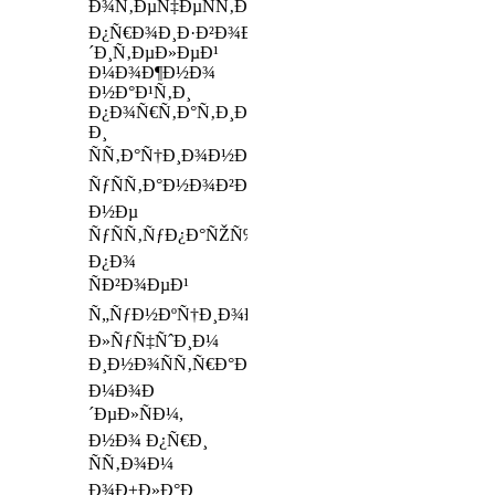
Ð¾Ñ‚ÐµÑ‡ÐµÑÑ‚Ð²ÐµÐ½Ð½Ñ‹Ñ…
Ð¿Ñ€Ð¾Ð¸Ð·Ð²Ð¾Ð
´Ð¸Ñ‚ÐµÐ»ÐµÐ¹
Ð¼Ð¾Ð¶Ð½Ð¾
Ð½Ð°Ð¹Ñ‚Ð¸
Ð¿Ð¾Ñ€Ñ‚Ð°Ñ‚Ð¸Ð²Ð½Ñ‹Ðµ
Ð¸
ÑÑ‚Ð°Ñ†Ð¸Ð¾Ð½Ð°Ñ€Ð½Ñ‹Ðµ
ÑƒÑÑ‚Ð°Ð½Ð¾Ð²ÐºÐ¸,
Ð½Ðµ
ÑƒÑÑ‚ÑƒÐ¿Ð°ÑŽÑ‰Ð¸Ðµ
Ð¿Ð¾
ÑÐ²Ð¾ÐµÐ¹
Ñ„ÑƒÐ½ÐºÑ†Ð¸Ð¾Ð½Ð°Ð»ÑŒÐ½Ð¾ÑÑ‚Ð¸
Ð»ÑƒÑ‡ÑˆÐ¸Ð¼
Ð¸Ð½Ð¾ÑÑ‚Ñ€Ð°Ð½Ð½Ñ‹Ð¼
Ð¼Ð¾Ð
´ÐµÐ»ÑÐ¼,
Ð½Ð¾ Ð¿Ñ€Ð¸
ÑÑ‚Ð¾Ð¼
Ð¾Ð±Ð»Ð°Ð