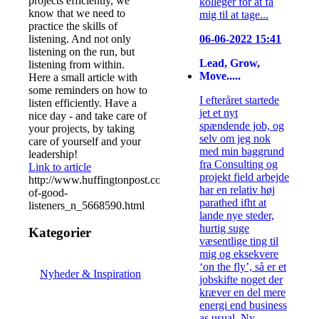
projects efficiently, we
kolleger for at få
know that we need to
mig til at tage...
practice the skills of
listening. And not only
06-06-2022 15:41
listening on the run, but
Lead, Grow,
listening from within.
Move.....
Here a small article with
some reminders on how to
I efteråret startede
listen efficiently. Have a
jet et nyt
nice day - and take care of
spændende job, og
your projects, by taking
selv om jeg nok
care of yourself and your
med min baggrund
leadership!
fra Consulting og
Link to article
projekt field arbejde
http://www.huffingtonpost.com/2014/08/14/habits-
har en relativ høj
of-good-
parathed ifht at
listeners_n_5668590.html
lande nye steder,
hurtig suge
Kategorier
væsentlige ting til
mig og eksekvere
‘on the fly’, så er et
Nyheder & Inspiration
jobskifte noget der
kræver en del mere
energi end business
as usual. Ny