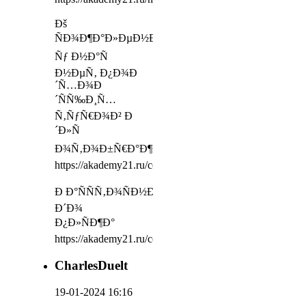
Ðš
ÑÐ¾Ð¶Ð°Ð»ÐµÐ½Ð¸ÑŽ,
Ñƒ Ð½Ð°Ñ
Ð½ÐµÑ‚ Ð¿Ð¾Ð
´Ñ…Ð¾Ð
´ÑÑ‰Ð¸Ñ…
Ñ‚ÑƒÑ€Ð¾Ð² Ð
´Ð»Ñ
Ð¾Ñ‚Ð¾Ð±Ñ€Ð°Ð¶ÐµÐ½Ð¸Ñ
https://akademy21.ru/contacts/volgograd
Ð Ð°ÑÑÑ‚Ð¾ÑÐ½Ð¸Ðµ
Ð´Ð¾
Ð¿Ð»ÑÐ¶Ð°
https://akademy21.ru/contacts/tbilisi
CharlesDuelt
19-01-2024 16:16