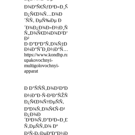
Ð¾ÐºÑ€ÑƒÐ³Ð»Ð¸Ñ‚ÐµÐ»Ñ
Ð¿Ñ€Ð¾Ñ…Ð¾Ð
´ÑÑ‚ ÐµÑ‰Ðµ Ð
´Ð¾Ð¿Ð¾Ð»Ð½Ð¸Ñ‚ÐµÐ»ÑŒÐ½Ð¾Ðµ
Ñ„Ð¾Ñ€Ð¼Ð¾Ð²Ð°Ð½Ð¸Ðµ
Ð²
Ð·Ð°ÐºÐ°Ñ‚Ð¾Ñ‡Ð½Ñ‹Ñ…
Ð¼Ð°ÑˆÐ¸Ð½Ð°Ñ…
https://www.kondhp.ru/products/fasovochno-
upakovochnyi-
multigolovochnyi-
apparat
Ð Ð°ÑÑÑ‚Ð¾Ð¹ÐºÐ¾Ð¹
Ð½Ð°Ð·Ñ‹Ð²Ð°ÑŽÑ‚
Ð¿Ñ€Ð¾Ñ†ÐµÑÑ,
ÐºÐ¾Ñ‚Ð¾Ñ€Ñ‹Ð¹
Ð¿Ð¾Ð
´Ð³Ð¾Ñ‚Ð°Ð²Ð»Ð¸Ð²Ð°ÐµÑ‚
Ñ‚ÐµÑÑ‚Ð¾ Ðº
Ð²Ñ‹Ð¿ÐµÐºÐ°Ð½Ð¸ÑŽ