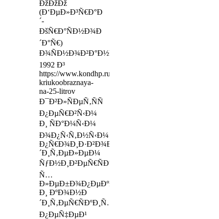
ÐžÐžÐž
(Ð‘ÐµÐ»Ð³Ñ€Ð°Ð
´-
ÐšÑ€Ð°ÑÐ½Ð¾Ð
´Ð°Ñ€)
Ð¾ÑÐ½Ð¾Ð²Ð°Ð½Ð¾Â Ð²
1992 Ð³
https://www.kondhp.ru/products/farshemeshalka-
kriukoobraznaya-
na-25-litrov
Ð¯Ð²Ð»ÑÐµÑ‚ÑÑ
Ð¿ÐµÑ€Ð²Ñ‹Ð¼
Ð¸ ÑÐ°Ð¼Ñ‹Ð¼
Ð¾Ð¿Ñ‹Ñ‚Ð½Ñ‹Ð¼
Ð¿Ñ€Ð¾Ð¸Ð·Ð²Ð¾Ð
´Ð¸Ñ‚ÐµÐ»ÐµÐ¼
ÑƒÐ½Ð¸Ð²ÐµÑ€ÑÐ°Ð»ÑŒÐ½Ñ‹Ñ…
Ñ…
Ð»ÐµÐ±Ð¾Ð¿ÐµÐºÐ°Ñ€Ð½Ñ‹Ñ…
Ð¸ ÐºÐ¾Ð½Ð
´Ð¸Ñ‚ÐµÑ€ÑÐºÐ¸Ñ…
Ð¿ÐµÑ‡ÐµÐ¹