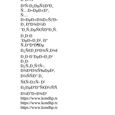
Ð²Ñ‹Ð¿ÐµÑ‡ÐºÐ¸
Ñ…Ð»ÐµÐ±Ð°,
Ñ…
Ð»ÐµÐ±Ð¾Ð±ÑƒÐ»Ð¾Ñ‡Ð½Ñ‹Ñ…
Ð¸ ÐºÐ¾Ð½Ð
´Ð¸Ñ‚ÐµÑ€ÑÐºÐ¸Ñ…
Ð¸Ð·Ð
´ÐµÐ»Ð¸Ð¹, Ð°
Ñ‚Ð°ÐºÐ¶Ðµ
Ð¿Ñ€Ð¸Ð³Ð¾Ñ‚Ð¾Ð²Ð»ÐµÐ½Ð¸Ñ
Ð¸Ð·Ð´ÐµÐ»Ð¸Ð¹
Ð¸Ð·
Ð¿Ñ‚Ð¸Ñ†Ñ‹,
Ð¾Ð²Ð¾Ñ‰ÐµÐ¹,
Ð¼ÑÑÐ° Ð¸
Ñ€Ñ‹Ð±Ñ‹ Ð²
Ð¿ÐµÐºÐ°Ñ€Ð½ÑÑ…
Ð¼Ð°Ð»Ð¾Ð¹
https://www.kondhp.ru/preorder/13039
https://www.kondhp.ru/preorder/13042
https://www.kondhp.ru/preorder/13035