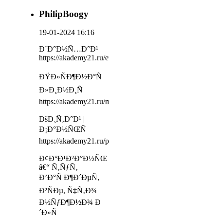
PhilipBoogy
19-01-2024 16:16
Ð¨Ð°Ð½Ñ…Ð°Ð¹
https://akademy21.ru/eurocosmetic
ÐŸÐ»ÑÐ¶Ð½Ð°Ñ
Ð»Ð¸Ð½Ð¸Ñ
https://akademy21.ru/master_manikura
ÐšÐ¸Ñ‚Ð°Ð¹ |
Ð¡Ð°Ð½ÑŒÑ
https://akademy21.ru/prepodavatel_podologii
Ð¢Ð°Ð¹Ð²Ð°Ð½ÑŒ
â€“ Ñ‚ÑƒÑ‚
Ð’Ð°Ñ Ð¶Ð´ÐµÑ‚
Ð²ÑÐµ, Ñ‡Ñ‚Ð¾
Ð½ÑƒÐ¶Ð½Ð¾ Ð
´Ð»Ñ