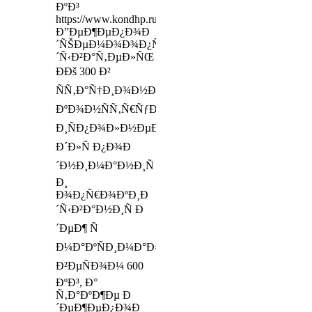
ÐºÐ³
https://www.kondhp.ru/preorder/13479
Ð”ÐµÐ¶ÐµÐ¿Ð¾Ð
´ÑŠÐµÐ¼Ð¾Ð¾Ð¿Ñ€Ð¾ÐºÐ¸Ð
´Ñ‹Ð²Ð°Ñ‚ÐµÐ»ÑŒ
ÐÐš 300 Ð²
ÑÑ‚Ð°Ñ†Ð¸Ð¾Ð½Ð°Ñ€Ð½Ð¾Ð¼
ÐºÐ¾Ð½ÑÑ‚Ñ€ÑƒÐºÑ‚Ð¸Ð²Ð½Ð¾Ð¼
Ð¸ÑÐ¿Ð¾Ð»Ð½ÐµÐ½Ð¸Ð¸,
Ð´Ð»Ñ Ð¿Ð¾Ð
´Ð½Ð¸Ð¼Ð°Ð½Ð¸Ñ
Ð¸
Ð¾Ð¿Ñ€Ð¾ÐºÐ¸Ð
´Ñ‹Ð²Ð°Ð½Ð¸Ñ Ð
´ÐµÐ¶ Ñ
Ð¼Ð°ÐºÑÐ¸Ð¼Ð°Ð»ÑŒÐ½Ñ‹Ð¼
Ð²ÐµÑÐ¾Ð¼ 600
ÐºÐ³, Ð°
Ñ‚Ð°ÐºÐ¶Ðµ Ð
´ÐµÐ¶ÐµÐ¿Ð¾Ð