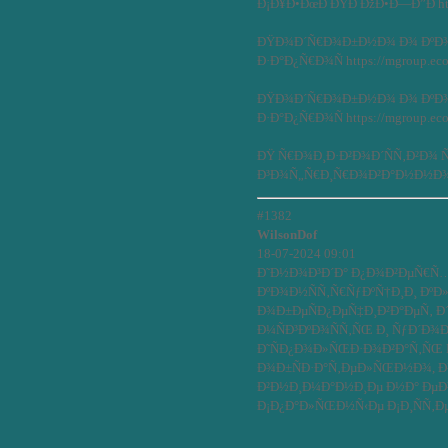
Ð¡Ð¥Ð•ÐœÐ ÐŸÐ ÐžÐ•Ð—Ð”Ð htt
ÐŸÐ¾Ð´Ñ€Ð¾Ð±Ð½Ð¾ Ð¾ ÐºÐ¾
Ð·Ð°Ð¿Ñ€Ð¾Ñ https://mgroup.eco
ÐŸÐ¾Ð´Ñ€Ð¾Ð±Ð½Ð¾ Ð¾ ÐºÐ¾
Ð·Ð°Ð¿Ñ€Ð¾Ñ https://mgroup.eco
ÐŸ Ñ€Ð¾Ð¸Ð·Ð²Ð¾Ð´ÑÑ‚Ð²Ð¾ Ñ
Ð³Ð¾Ñ„Ñ€Ð¸Ñ€Ð¾Ð²Ð°Ð½Ð½Ð¾Ð³
#1382
WilsonDof
18-07-2024 09:01
Ð˜Ð½Ð¾Ð³Ð´Ð° Ð¿Ð¾Ð²ÐµÑ€Ñ…
ÐºÐ¾Ð½ÑÑ‚Ñ€ÑƒÐºÑ†Ð¸Ð¸ ÐºÐ
Ð¾Ð±ÐµÑÐ¿ÐµÑ‡Ð¸Ð²Ð°ÐµÑ‚
Ð¼ÑÐ³ÐºÐ¾ÑÑ‚ÑŒ Ð¸ ÑƒÐ´Ð¾Ð±Ñ
Ð˜ÑÐ¿Ð¾Ð»ÑŒÐ·Ð¾Ð²Ð°Ñ‚ÑŒ
Ð¾Ð±ÑÐ·Ð°Ñ‚ÐµÐ»ÑŒÐ½Ð¾, Ð
Ð²Ð½Ð¸Ð¼Ð°Ð½Ð¸Ðµ Ð½Ð° Ðµ
Ð¡Ð¿Ð°Ð»ÑŒÐ½Ñ‹Ðµ Ð¡Ð¸ÑÑ‚ÐµÐ¼