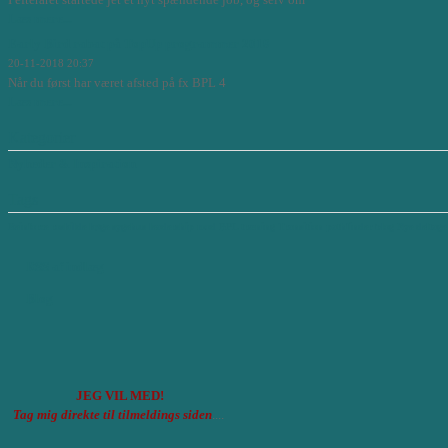
Læs mere...
Early Bird rabat på TopUp programmer 2019
20-11-2018 20:37
Når du først har været afsted på fx BPL 4
Læs mere...
Kategorier
Nyheder & Inspiration
Tags
Reinforce
roskilde køge sygehus
leadership
mod
BPL træning
Transition
pathfinder
blog
Nye deltage
RSS af indlæg
Blog
JEG VIL MED!
Tag mig direkte til tilmeldings siden
....