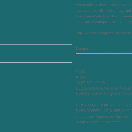
When talking about leadership and 
practice the skills of listening. And
Here a small article with some remin
take care of your projects, by takin
Link to article
http://www.huffingtonpost.com/20
Kategori:
Nyheder & Inspiration
Kommentarer
re
novozymes
Linkedin
#1381
BillyFub
18-07-2024 08:28
Ð£Ð¿Ð°ÐºÐ¾Ð²ÐºÐ° Ð´Ð»Ñ Ð±Ð
Ð¿Ñ€Ð¾Ð¼Ñ‹ÑˆÐ»ÐµÐ½Ð½Ð¾ÑÑ‚Ð¸
Ð Ð¾ÑÑÐ¸Ñ , Ð³ https://mgroup.e
ÐœÐ¾ÑÐºÐ²Ð° , +7 (81852) 6-35-0
appm https://mgroup.eco/privacy
ru https://mgroup.eco/priem