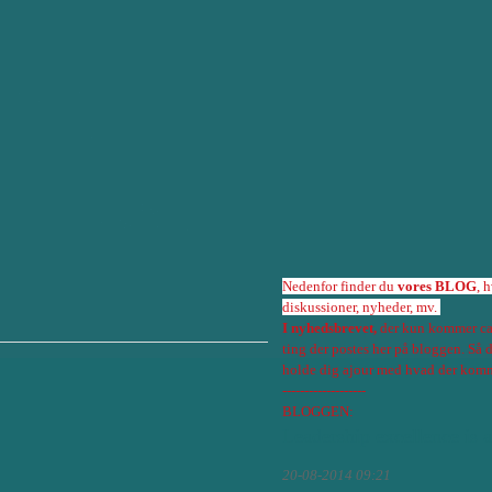
Nedenfor finder du
vores BLOG
, 
diskussioner, nyheder, mv.
I nyhedsbrevet,
der kun kommer ca 
ting der postes her på bloggen. Så
holde dig ajour med hvad der komme
-------------------
BLOGGEN:
Leadership excellence is a
20-08-2014 09:21