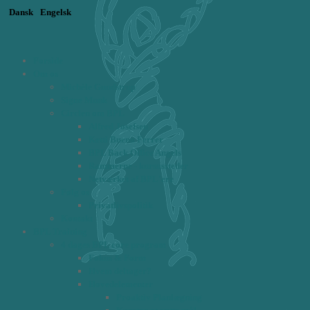
Dansk
Engelsk
Forside
Om os
Michèle Gundstrup
Signe Munk
Circlen om BPL
Alfred Josefsen
Ketti Bueno Ferrer
BPL Back Office Angels
Rammerne - kursussteder
Netværket af BPL'ere
Følg os
Privatlivspolitik
Kontakt
BPL Training
4 dages BPL core program
Fokus & Form
Hvem deltager?
Hovedelementer
Proaktiv Planlægning