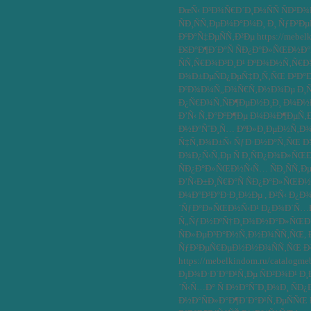
ÐœÑ‹ Ð³Ð¾Ñ€Ð´Ð¸Ð¼ÑÑ ÑÐ²
ÑÐ¸ÑÑ‚ÐµÐ¼Ð°Ð¼Ð¸ Ð¸ ÑƒÐ²Ð
ÐºÐ°Ñ‡ÐµÑÑ‚Ð²Ðµ https://mebelk
ÐšÐ°Ð¶Ð´Ð°Ñ ÑÐ¿Ð°Ð»ÑŒÐ½Ð°
ÑÑ‚Ñ€Ð¾Ð³Ð¸Ð¹ ÐºÐ¾Ð½Ñ‚Ñ€Ð
Ð¾Ð±ÐµÑÐ¿ÐµÑ‡Ð¸Ñ‚ÑŒ Ð²Ð°
ÐºÐ¾Ð¼Ñ„Ð¾Ñ€Ñ‚Ð½Ð¾Ðµ Ð¸Ñ
Ð¿Ñ€Ð¾Ñ‚ÑÐ¶ÐµÐ½Ð¸Ð¸ Ð¼Ð½Ð¾
Ð’Ñ‹ Ñ‚Ð°ÐºÐ¶Ðµ Ð¼Ð¾Ð¶ÐµÑ‚
Ð½Ð°ÑˆÐ¸Ñ… ÐºÐ»Ð¸ÐµÐ½Ñ‚Ð¾Ð
Ñ‡Ñ‚Ð¾Ð±Ñ‹ ÑƒÐ·Ð½Ð°Ñ‚ÑŒ 
Ð¾Ð¿Ñ‹Ñ‚Ðµ Ñ Ð¸ÑÐ¿Ð¾Ð»Ñ
ÑÐ¿Ð°Ð»ÑŒÐ½Ñ‹Ñ… ÑÐ¸ÑÑ‚ÐµÐ¼
Ð’Ñ‹Ð±Ð¸Ñ€Ð°Ñ ÑÐ¿Ð°Ð»ÑŒÐ½
Ð¼Ð°Ð³Ð°Ð·Ð¸Ð½Ðµ , Ð²Ñ‹ Ð¿Ð
´ÑƒÐ°Ð»ÑŒÐ½Ñ‹Ð¹ Ð¿Ð¾Ð´Ñ…Ð
Ñ„ÑƒÐ½ÐºÑ†Ð¸Ð¾Ð½Ð°Ð»ÑŒÐ½Ð
ÑÐ»ÐµÐ³Ð°Ð½Ñ‚Ð½Ð¾ÑÑ‚ÑŒ, 
ÑƒÐ²ÐµÑ€ÐµÐ½Ð½Ð¾ÑÑ‚ÑŒ Ð² 
https://mebelkindom.ru/catalogme
Ð¡Ð¾Ð·Ð´Ð°Ð¹Ñ‚Ðµ ÑÐ²Ð¾Ð¹ 
´Ñ‹Ñ…Ð° Ñ Ð½Ð°ÑˆÐ¸Ð¼Ð¸ ÑÐ
Ð½Ð°ÑÐ»Ð°Ð¶Ð´Ð°Ð¹Ñ‚ÐµÑÑŒ