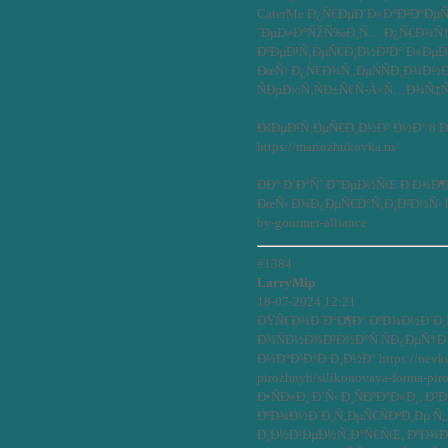
CaterMe Ð¿Ñ€ÐµÐ´Ð»Ð°Ð³Ð°ÐµÑ
´ÐµÐ»Ð°ÑŽÑ‰Ð¸Ñ… Ð¿Ñ€Ð¾Ñ†Ðµ
ÐºÐµÐ¹Ñ‚ÐµÑ€Ð¸Ð½Ð³Ð° Ð»ÐµÐ
ÐœÑ‹ Ð¿Ñ€Ð¾Ñ„ÐµÑÑÐ¸Ð¾Ð½Ð°Ð
ÑÐµÐ½Ñ‚ÑÐ±Ñ€Ñ-Â«Ñ…Ð¾Ñ‡Ñƒ
ÐšÐµÐ¹Ñ‚ÐµÑ€Ð¸Ð½Ð³ Ð½Ð° 8 
https://mariozhukovka.ru/
ÐÐ° Ð’Ð°Ñˆ Ð”ÐµÐ½ÑŒ Ð Ð¾Ð¶
ÐœÑ‹ Ð¾Ð¿ÐµÑ€Ð°Ñ‚Ð¸Ð²Ð½Ñ‹ https
by-gourmet-alliance
#1384
LarryMip
18-07-2024 12:21
ÐŸÑ€Ð¾Ð´Ð°Ð¶Ð° ÐºÐ¾Ð½Ð´Ð¸Ñ
Ð¾ÑÐ½Ð¾Ð²Ð½Ð°Ñ ÑÐ¿ÐµÑ†Ð
Ð¼Ð°Ð³Ð°Ð·Ð¸Ð½Ð° https://nevkus
pirozhnyh/silikonovaya-forma-pir
Ð•ÑÐ»Ð¸ Ð’Ñ‹ Ð¸ÑÐºÐ°Ð»Ð¸, Ð
ÐºÐ¾Ð½Ð´Ð¸Ñ‚ÐµÑ€ÑÐºÐ¸Ðµ Ñ
Ð¸Ð½Ð²ÐµÐ½Ñ‚Ð°Ñ€ÑŒ, ÐºÐ¾Ð