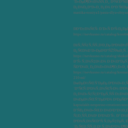
´Ð»ÐµÐ¶Ð½Ð¾ÑÑ‚Ð¸, ÐºÑ€Ð°ÑÐ¸
Ð¿Ð¾Ð¿Ð°Ð»Ð¸ Ð¿Ð¾ Ð°Ð´Ñ€ÐµÑÑƒ
mastika-rossiya1/pasta-dlya-obtya
ÐÐ°Ð±Ð¾Ñ€Ñ‹ Ð´Ð»Ñ Ð²Ñ‹Ð¿Ðµ
https://nevkusno.ru/catalog/korobk
ÐžÑ‚ÑÑƒÑ‚ÑÑ‚Ð²Ð¸Ðµ ÐºÐ¾Ð½
Ð¿Ñ€Ð¾Ð´Ð»ÐµÐ²Ð°ÑŽÑ‰Ð¸Ñ… 
https://nevkusno.ru/catalog/shoko
Ð’Ñ‹ Ñ‚Ð¾Ñ‡Ð½Ð¾ Ð·Ð½Ð°ÐµÑ‚
ÑÐ°Ð¼Ð¸ Ð¿Ð¾Ð»Ð¾Ð¶Ð¸Ð»Ð¸ Ð
https://nevkusno.ru/catalog/krema
210-ml/
ÐœÐµÐ½ÑŒÑˆÐµÐµ ÐºÐ¾Ð»Ð¸Ñ‡
´Ð°Ñ€Ñ ÐºÐ¾Ñ‚Ð¾Ñ€Ñ‹Ð¼ Ð³Ð
Ð¿Ð¾Ð»ÑƒÑ‡Ð°ÐµÑ‚ÑÑ Ð±Ð¾
Ð¼ÐµÐ½ÑŒÑˆÐµÐ³Ð¾ Ð²ÐµÑÐ° http
kapsulakh-nespresso-creations-nocc
Ð˜ÑÐ¿Ð¾Ð»ÑŒÐ·Ð¾Ð²Ð°Ð½Ð¸Ð
Ñ‡Ð¸ÑÑ‚Ð¾Ð¹ Ð²Ð¾Ð´Ñ‹, Ð° 
ÐºÐ¾Ñ‚Ð¾Ñ€Ð°Ñ Ñ‚ÐµÑ‡ÐµÑ‚ Ð
´Ð¿Ñ€Ð¸ÑÑ‚Ð¸Ð¹ Ñ‚Ð¾Ð³Ð¾ Ð¶