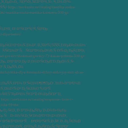
Ñ‚ÐµÐ»Ð¸, ÑÐºÑÑ‚Ñ€Ð°ÐºÑ‚Ñ‹, Ñ‚Ð¾ Ð²Ñ‹
 https://nevkusno.ru/catalog/mastika-nasha-
zhki-mastika-nasha-mastika-krasnaya-500-gr/
Ñ‡ÐºÐ¸ Ð² Ð˜Ñ€ÐºÑƒÑ‚ÑÐºÐµ
i-dlya-tortov/
ÑÐµÑ€Ð²Ð°Ð½Ñ‚Ð¾Ð², Ð¸ÑÐºÑƒÑÑÑ‚Ð²ÐµÐ½Ð½Ð¾
ÑÑ€Ð¾Ðº Ñ…Ñ€Ð°Ð½ÐµÐ½Ð¸Ñ Ð²Ñ‹Ð¿ÐµÑ‡ÐºÐ¸
lad-gor-kiy/shokolad-gor-kiy-72-kakao-pobeda-500-gr/
Ðµ, ÐºÐ°ÐºÐ¸Ðµ Ð¸Ð½Ð³Ñ€ÐµÐ´Ð¸ÐµÐ½Ñ‚Ñ‹
² Ñ‚ÐµÑÑ‚Ð¾
nki/kryshka-dlya-kremanki-dzhoy-miks-joy-mix-alcas-
ÐµÑÑ‚Ð²Ð¾ Ð´Ñ€Ð¾Ð¶Ð¶ÐµÐ¹, Ð±Ð»Ð°Ð³Ð¾Ð
¾Ñ‚Ð¾Ð²Ñ‹Ð¹ Ð¿Ñ€Ð¾Ð´ÑƒÐºÑ‚
Ð»ÑŒÑˆÐµÐ³Ð¾ Ñ€Ð°Ð·Ð¼ÐµÑ€Ð° Ð¸
s://nevkusno.ru/catalog/nespresso-/kofe-v-
iola-10-sht/
µ Ð¿Ñ€Ð¸ Ð·Ð°Ð¼ÐµÑÐµ Ð±Ð¾Ð»ÐµÐµ
Ð½Ðµ Ñ…Ð»Ð¾Ñ€Ð¸Ñ€Ð¾Ð²Ð°Ð½Ð½Ð¾Ð¹,
² ÐºÑ€Ð°Ð½Ð°Ñ… ÐºÐ²Ð°Ñ€Ñ‚Ð¸Ñ€ Ð¸ Ð¿Ñ€ÐµÐ
Ðµ Ð¡Ð°Ð½ÐºÑ‚-ÐŸÐµÑ‚ÐµÑ€Ð±ÑƒÑ€Ð³Ð°