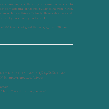
executing projects efficiently, we know that we need to
 not only listening on the run, but listening from within.
ders on how to listen efficiently. Have a nice day - and
g care of yourself and your leadership!
14/08/14/habits-of-good-listeners_n_5668590.html
°ÐºÐ°Ð»ÐµÐ¸ Ð¸ ÐºÐ¾Ð½Ð´Ð¸Ñ‚ÐµÑ€ÑÐºÐ¾Ð¹
 https://mgroup.eco/privacy
co/calc
0 https://www https://mgroup.eco/