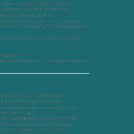
‚ Ñ€ÑÐ´ Ð¿Ñ€ÐµÐ¸Ð¼ÑƒÑ‰ÐµÑÑ‚Ð², Ð
ÑÑ Ð²Ñ‹Ð±Ð¾Ñ€Ð° Ð¸ Ð·Ð°ÐºÐ°Ð·Ð°
³ÐºÐ¸Ð¼ Ð¸ ÑƒÐ´Ð¾Ð±Ð½Ñ‹Ð¼:
»ÑŒÐ½Ñ‹ https://mariozhukovka.ru/events/1-
-Ð²ÑÐµ-Ð·Ð½Ð°Ñ‚ÑŒÂ»-Ð²-Ð¼Ð°Ñ€Ð¸Ð¾-village
Ð¼Ð°Ñ€Ñ‚Ð° Ð¦ÐµÐ½Ð° Ð¿Ð¾ Ð·Ð°Ð¿Ñ€Ð¾ÑÑƒ
Ð´ÐµÐ½Ð¸Ñ!
://mariozhukovka.ru/events/fashion-fest-aperitivo-
‚ÐµÑ€ÑÐºÐ¸Ñ… Ñ‚Ð¾Ð²Ð°Ñ€Ð¾Ð² â€“
¸Ð°Ð»Ð¸Ð·Ð°Ñ†Ð¸Ñ Ð½Ð°ÑˆÐµÐ³Ð¾
no.ru/catalog/formy-dlya-mussovyh-tortov-i-
ozhnoe-shishka-sa422/
³Ð´Ðµ Ð² ÐœÐ¾ÑÐºÐ²Ðµ Ð¿Ñ€Ð¾Ð´Ð°ÑŽÑ‚ÑÑ
„Ð¾Ñ€Ð¼Ñ‹, ÐºÐ¾Ð½Ð´Ð¸Ñ‚ÐµÑ€ÑÐºÐ¸Ð¹
½Ð´Ð¸Ñ‚ÐµÑ€ÑÐºÐ¸Ðµ Ð¿Ñ€Ð¸Ð½Ð°Ð