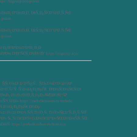
ps://mgroup.eco/priem
Ð¼Ð¿Ð°Ð½Ð¸Ð¸ ÐžÑ‚Ð¿Ñ€Ð°Ð²Ð¸Ñ‚ÑŒ
/priem
Ð¼Ð¿Ð°Ð½Ð¸Ð¸ ÐžÑ‚Ð¿Ñ€Ð°Ð²Ð¸Ñ‚ÑŒ
/priem
ƒÐ¿Ð°ÐºÐ¾Ð²ÐºÐ¸ Ð¸Ð·
Ð¾ ÐºÐ°Ñ€Ñ‚Ð¾Ð½Ð° https://mgroup.eco/
 ÑÑ‚Ð¾Ð¹ Ð´Ð²ÑƒÑ…ÑÐ»Ð¾Ð¹Ð½Ð¾Ð¹
»Ð°Ð´ÑƒÑ‚ Ñ‚Ð¾Ð¿Ð¿ÐµÑ€, ÐºÐ¾Ñ‚Ð¾Ñ€Ñ‹Ð¹
 Ð´Ð¾Ð¿Ð¾Ð»Ð½Ð¸Ñ‚ÐµÐ»ÑŒÐ½ÑƒÑŽ
Ñ‚Ð²Ð¾ https://mebelkindom.ru/mebelc
 Ñ‚Ð¾Ð¿Ð¿ÐµÑ€ Ð½Ðµ
¾Ð´Ð½Ð°ÐºÐ¾ ÑÑ‚Ð¾Ð¸Ñ‚ Ð¾Ð±Ñ€Ð°Ñ‚Ð¸Ñ‚ÑŒ
Ð³Ð¾ Ñ„ÑƒÐ½ÐºÑ†Ð¸Ð¾Ð½Ð°Ð»ÑŒÐ½Ð¾ÑÑ‚ÑŒ:
Ñ‹ https://mebelkindom.ru/mattress