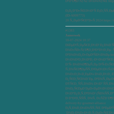
ÐºÐ°Ð¶Ð´ÑƒÑŽ Ð½Ð¾Ñ‡ÑŒ https:/
Ð¡Ð¿Ð°Ð»ÑŒÐ½Ð°Ñ Ð¡Ð¸ÑÑ‚ÐµÐ
(ID-A009773)
20 Ñ„ÐµÐ²Ñ€Ð°Ð»Ñ 2024 https://
#1383
Jameswek
18-07-2024 10:37
ÐšÐµÐ¹Ñ‚ÐµÑ€Ð¸Ð½Ð³ Ð¿Ð¾Ð´
Ð¾Ð±ÑÐ»ÑƒÐ¶Ð¸Ð²Ð°Ð½Ð¸Ðµ: 
ÐºÐ¾Ð¼Ð¿Ð»ÐµÐºÑÐ½Ð¾Ðµ https
Ð½Ð¾Ð²Ð¸Ð½ÐºÐ¸-Ð²-Ð¼Ð°Ñ€Ð¸Ð
Ð’Ñ‹ Ð¼Ð¾Ð¶ÐµÑ‚Ðµ Ð²Ñ‹Ð±Ñ
Ñ‚Ð¾Ñ€Ð¶ÐµÑÑ‚Ð²ÐµÐ½Ð½Ñ‹Ð¹ 
Ð¾Ð±Ð¸Ð»Ð¸ÐµÐ¼ Ð¼Ð¸Ð½Ð¸-Ð·
Ð¿Ñ€Ð¸Ñ€Ð¾Ð´Ðµ, ÐºÐ¾Ñ„Ðµ-Ð±Ñ€
ÐŸÑ€Ð¸ ÑÑ‚Ð¾Ð¼ Ð½Ð° ÑÑ‚Ð¾
Ð¾Ð¿Ñ€ÐµÐ´ÐµÐ»ÐµÐ½Ð½Ð¾Ðµ 
Ð½Ð°Ð¿Ð¸Ñ‚ÐºÐ¾Ð² (ÑÐ¾ÑÑ‚
Ð·Ð°Ð²Ð¸ÑÑÑ‚ Ð¾Ñ‚ Ð±ÑŽÐ´Ð¶ÐµÑ
delivery-by-gourmet-alliance
Ð¡Ñ‚Ð¾Ð¸Ð¼Ð¾ÑÑ‚ÑŒ ÐºÐµÐ¹Ñ
´Ð¾Ð¿Ð¾Ð»Ð½Ð¸Ñ‚ÐµÐ»ÑŒÐ½Ñ‹