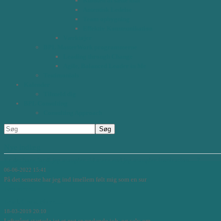
Kunsten at sætte mål
Autentisk Ledelse
Team opbygning
Effektiv Kommunikation
Værktøjer
BPL MasterWork programmerne
Leading through Change
Agile, Balanced Leader in Me
Testimonials
Kalender
Tilmeld dig
BPL Consulting
Consulting Approach
Nye indlæg
Er det bare fordi jeg mangler tid mere end jeg mangler inspiration….?
06-06-2022 15:41
På det seneste har jeg ind imellem følt mig som en sur
Læs mere...
Lead, Grow, Move.....
18-03-2019 20:10
I efteråret startede jet et nyt spændende job, og selv om