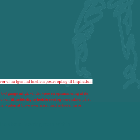
hvor vi nu igen ind imellem poster oplæg til inspiration,
6-8 gange årligt, vil der være en opsummering af de
 du kan
tilmelde dig nyhedsbrevet
og være sikker på at
r - uden at blive overlæsset med nyheder fra os.
lso about listening from within