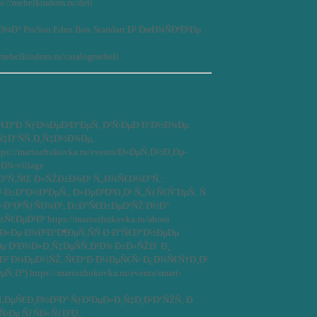
/mebelkindom.ru/deti
¼Ð° ProSon Eden Box Standart Ð² ÐœÐ¾ÑÐºÐ²Ðµ
mebelkindom.ru/catalogmebeli
Ñ€Ð°Ð·ÑƒÐ¼ÐµÐ²Ð°ÐµÑ‚ Ð²Ñ‹ÐµÐ·Ð´Ð½Ð¾Ðµ
Ñ‡Ð°ÑÑ‚Ð¸Ñ‡Ð½Ð¾Ðµ,
://mariozhukovka.ru/events/Ð»ÐµÑ‚Ð½Ð¸Ðµ-
¾-village
€Ð°Ñ‚ÑŒ Ð»ÑŽÐ±Ð¾Ð¹ Ñ„Ð¾Ñ€Ð¼Ð°Ñ‚:
Ð±Ð°Ð½ÐºÐµÑ‚, Ð»ÐµÐ³ÐºÐ¸Ð¹ Ñ„ÑƒÑ€ÑˆÐµÑ‚ Ñ
Ð°ÐºÑƒÑÐ¾Ðº, Ð±Ð°Ñ€Ð±ÐµÐºÑŽ Ð½Ð°
ÐµÐ¹Ðº https://mariozhukovka.ru/about
Ð»Ðµ Ð¾ÐºÐ°Ð¶ÐµÑ‚ÑÑ Ð·Ð°Ñ€Ð°Ð½ÐµÐµ
ÐºÐ¾Ð»Ð¸Ñ‡ÐµÑÑ‚Ð²Ð¾ Ð±Ð»ÑŽÐ´ Ð¸
Ð°Ð² Ð¼ÐµÐ½ÑŽ, Ñ€Ð°Ð·Ð¼ÐµÑ€Ñ‹ Ð¿Ð¾Ñ€Ñ†Ð¸Ð¹
‚Ð°) https://mariozhukovka.ru/events/smart-
‚ÐµÑ€Ð¸Ð½Ð³Ð° ÑƒÐ²ÐµÐ»Ð¸Ñ‡Ð¸Ð²Ð°ÑŽÑ‚ Ð
Ðµ ÑƒÑÐ»ÑƒÐ³Ð¸: