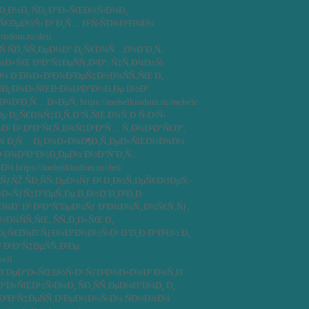
Ð¾Ð¸Ð¼Ð¸ ÑÐ¿Ð°Ð»ÑŒÐ½Ñ‹Ð¼Ð¸
µÑ€ÐµÐ½Ñ‹ Ð² Ð¸Ñ… Ð²Ñ‹ÑÐ¾ÐºÐ¾Ð¼
indom.ru/deti
Ñ ÑÐ¸ÑÑ‚ÐµÐ¼Ð° Ð¿Ñ€Ð¾Ñ…Ð¾Ð´Ð¸Ñ‚
¾Ð»ÑŒ ÐºÐ°Ñ‡ÐµÑÑ‚Ð²Ð°, Ñ‡Ñ‚Ð¾Ð±Ñ‹
Ð¼ Ð´Ð¾Ð»Ð³Ð¾Ð²ÐµÑ‡Ð½Ð¾ÑÑ‚ÑŒ Ð¸
Ð¿Ð¾Ð»ÑŒÐ·Ð¾Ð²Ð°Ð½Ð¸Ðµ Ð½Ð°
Ð³Ð¸Ñ… Ð»ÐµÑ‚ https://mebelkindom.ru/mebelc
Ðµ Ð¿Ñ€Ð¾Ñ‡Ð¸Ñ‚Ð°Ñ‚ÑŒ Ð¾Ñ‚Ð·Ñ‹Ð²Ñ‹
² Ð² ÐºÐ°Ñ€Ñ‚Ð¾Ñ‡ÐºÐ°Ñ… Ñ‚Ð¾Ð²Ð°Ñ€Ð°,
Ð¾ Ð¸Ñ… Ð¿Ð¾Ð»Ð¾Ð¶Ð¸Ñ‚ÐµÐ»ÑŒÐ½Ð¾Ð¼
ŒÐ·Ð¾Ð²Ð°Ð½Ð¸ÐµÐ¼ Ð½Ð°ÑˆÐ¸Ñ…
 https://mebelkindom.ru/deti
ÑƒÑŽ ÑÐ¸ÑÑ‚ÐµÐ¼Ñƒ Ð² Ð¸Ð½Ñ‚ÐµÑ€Ð½ÐµÑ‚-
¾Ð»ÑƒÑ‡Ð°ÐµÑ‚Ðµ Ð¸Ð½Ð´Ð¸Ð²Ð¸Ð
¾Ð´ Ðº Ð²Ð°ÑˆÐµÐ¼Ñƒ ÐºÐ¾Ð¼Ñ„Ð¾Ñ€Ñ‚Ñƒ,
¾ÑÑ‚ÑŒ, ÑÑ‚Ð¸Ð»ÑŒ Ð¸
Ð¿Ñ€Ð¾Ð´ÑƒÐ¼Ð°Ð½Ð½Ñ‹Ð¹ Ð´Ð¸Ð·Ð°Ð¹Ð½ Ð¸
ÐºÐ°Ñ‡ÐµÑÑ‚Ð²Ðµ
beli
Ð¸Ð´ÐµÐ°Ð»ÑŒÐ½Ñ‹Ð¹ ÑƒÐ³Ð¾Ð»Ð¾Ðº Ð¾Ñ‚Ð
¿Ð°Ð»ÑŒÐ½Ñ‹Ð¼Ð¸ ÑÐ¸ÑÑ‚ÐµÐ¼Ð°Ð¼Ð¸ Ð¸
 ÐºÐ°Ñ‡ÐµÑÑ‚Ð²ÐµÐ½Ð½Ñ‹Ð¼ ÑÐ½Ð¾Ð¼