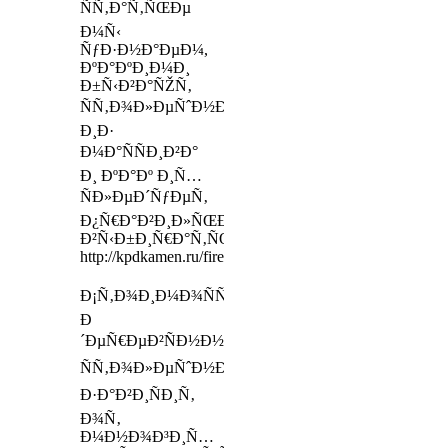
ÑÑ‚Ð°Ñ‚ÑŒÐµ
Ð¼Ñ‹
ÑƒÐ·Ð½Ð°ÐµÐ¼,
ÐºÐ°ÐºÐ¸Ð¼Ð¸
Ð±Ñ‹Ð²Ð°ÑŽÑ‚
ÑÑ‚Ð¾Ð»ÐµÑˆÐ½Ð¸Ñ†Ñ‹
Ð¸Ð·
Ð¼Ð°ÑÑÐ¸Ð²Ð°
Ð¸ ÐºÐ°Ðº Ð¸Ñ…
ÑÐ»ÐµÐ´ÑƒÐµÑ‚
Ð¿Ñ€Ð°Ð²Ð¸Ð»ÑŒÐ½Ð¾
Ð²Ñ‹Ð±Ð¸Ñ€Ð°Ñ‚ÑŒ
http://kpdkamen.ru/fireplaces/
Ð¡Ñ‚Ð¾Ð¸Ð¼Ð¾ÑÑ‚ÑŒ
Ð
´ÐµÑ€ÐµÐ²ÑÐ½Ð½Ð¾Ð¹
ÑÑ‚Ð¾Ð»ÐµÑˆÐ½Ð¸Ñ†Ñ‹
Ð·Ð°Ð²Ð¸ÑÐ¸Ñ‚
Ð¾Ñ‚
Ð¼Ð½Ð¾Ð³Ð¸Ñ…