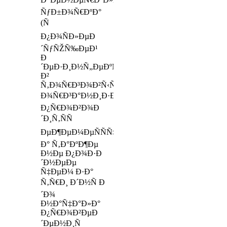
ÑƒÐ±Ð¾Ñ€ÐºÐ°
(Ñ
Ð¿Ð¾ÑÐ»ÐµÐ
´ÑƒÑŽÑ‰ÐµÐ¹
Ð
´ÐµÐ·Ð¸Ð½Ñ„ÐµÐºÑ†Ð¸ÐµÐ¹)
Ð²
Ñ‚Ð¾Ñ€Ð³Ð¾Ð²Ñ‹Ñ…
Ð¾Ñ€Ð³Ð°Ð½Ð¸Ð·Ð°Ñ†Ð¸ÑÑ…
Ð¿Ñ€Ð¾Ð²Ð¾Ð
´Ð¸Ñ‚ÑÑ
ÐµÐ¶ÐµÐ¼ÐµÑÑÑ‡Ð½Ð¾,
Ð° Ñ‚Ð°ÐºÐ¶Ðµ
Ð½Ðµ Ð¿Ð¾Ð·Ð
´Ð½ÐµÐµ
Ñ‡ÐµÐ¼ Ð·Ð°
Ñ‚Ñ€Ð¸ Ð´Ð½Ñ Ð
´Ð¾
Ð½Ð°Ñ‡Ð°Ð»Ð°
Ð¿Ñ€Ð¾Ð²ÐµÐ
´ÐµÐ½Ð¸Ñ