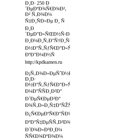
Ð¸Ð· 250 Ð
´ÐµÐºÐ¾Ñ€Ð¾Ð²,
Ð² Ñ‚Ð¾Ð¼
Ñ‡Ð¸ÑÐ»Ðµ Ð¸ Ñ
Ð¸Ð
´ÐµÐ°Ð»ÑŒÐ½Ñ‹Ð¼Ð¸
Ð¸Ð¼Ð¸Ñ‚Ð°Ñ†Ð¸ÑÐ¼Ð¸
Ð½Ð°Ñ‚ÑƒÑ€Ð°Ð»ÑŒÐ½Ð¾Ð³Ð¾
ÐºÐ°Ð¼Ð½Ñ
http://kpdkamen.ru
Ð¡Ñ‚Ð¾Ð»ÐµÑˆÐ½Ð¸Ñ†Ñ‹
Ð¸Ð·
Ð½Ð°Ñ‚ÑƒÑ€Ð°Ð»ÑŒÐ½Ð¾Ð³Ð¾
Ð¼Ð°ÑÑÐ¸Ð²Ð°
Ð´ÐµÑ€ÐµÐ²Ð°
Ð¾Ñ‚Ð»Ð¸Ñ‡Ð°ÑŽÑ‚ÑÑ
Ð¿Ñ€ÐµÐºÑ€Ð°ÑÐ½Ñ‹Ð¼
ÐºÐ°Ñ‡ÐµÑÑ‚Ð²Ð¾Ð¼,
Ð´Ð¾Ð»Ð³Ð¸Ð¼
ÑÑ€Ð¾ÐºÐ¾Ð¼