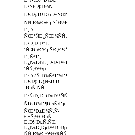
Ð²Ñ€ÐµÐ¼Ñ,
Ð½ÐµÐ±Ð¾Ð»ÑŒÑˆÐ°Ñ
ÑÑ‚Ð¾Ð»ÐµÑˆÐ½Ð¸Ñ†Ð°
Ð¸Ð·
Ñ€Ð°ÑÐ¿Ñ€Ð¾ÑÑ‚Ñ€Ð°Ð½ÐµÐ½Ð½Ð¾Ð³Ð¾
Ð²Ð¸Ð´Ð° Ð
´Ñ€ÐµÐ²ÐµÑÐ¸Ð½Ñ‹,
Ð¿Ñ€Ð¸
Ð¿Ñ€Ð¾Ð¸Ð·Ð²Ð¾Ð
´ÑÑ‚Ð²Ðµ
ÐºÐ¾Ñ‚Ð¾Ñ€Ð¾Ð¹
Ð½Ðµ Ð¿Ñ€Ð¸Ð
´ÐµÑ‚ÑÑ
Ð²Ñ‹Ð¿Ð¾Ð»Ð½ÑÑ‚ÑŒ
ÑÐ»Ð¾Ð¶Ð½Ñ‹Ðµ
Ñ€Ð°Ð±Ð¾Ñ‚Ñ‹,
Ð±ÑƒÐ´ÐµÑ‚
Ð¸Ð¼ÐµÑ‚ÑŒ
Ð¿Ñ€Ð¸ÐµÐ¼Ð»ÐµÐ¼ÑƒÑŽ
ÑÑ‚Ð¾Ð¸Ð¼Ð¾ÑÑ‚ÑŒ