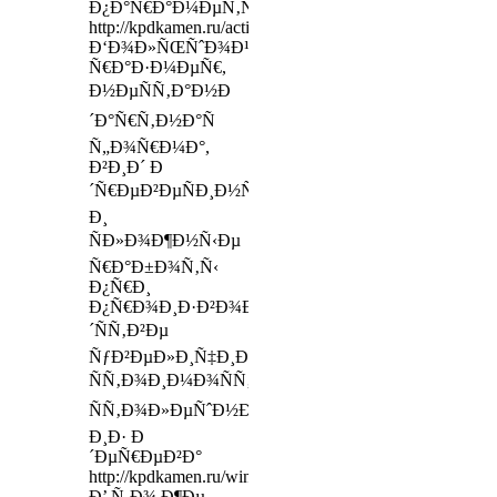
Ð¿Ð°Ñ€Ð°Ð¼ÐµÑ‚Ñ€Ð¾Ð²
http://kpdkamen.ru/actions/fireplaces/
Ð‘Ð¾Ð»ÑŒÑˆÐ¾Ð¹
Ñ€Ð°Ð·Ð¼ÐµÑ€,
Ð½ÐµÑÑ‚Ð°Ð½Ð
´Ð°Ñ€Ñ‚Ð½Ð°Ñ
Ñ„Ð¾Ñ€Ð¼Ð°,
Ð²Ð¸Ð´ Ð
´Ñ€ÐµÐ²ÐµÑÐ¸Ð½Ñ‹
Ð¸
ÑÐ»Ð¾Ð¶Ð½Ñ‹Ðµ
Ñ€Ð°Ð±Ð¾Ñ‚Ñ‹
Ð¿Ñ€Ð¸
Ð¿Ñ€Ð¾Ð¸Ð·Ð²Ð¾Ð
´ÑÑ‚Ð²Ðµ
ÑƒÐ²ÐµÐ»Ð¸Ñ‡Ð¸Ð²Ð°ÑŽÑ‚
ÑÑ‚Ð¾Ð¸Ð¼Ð¾ÑÑ‚ÑŒ
ÑÑ‚Ð¾Ð»ÐµÑˆÐ½Ð¸Ñ†Ñ‹
Ð¸Ð· Ð
´ÐµÑ€ÐµÐ²Ð°
http://kpdkamen.ru/windowsills/
Ð’ Ñ‚Ð¾ Ð¶Ðµ