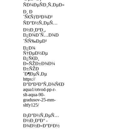
ÑÐ¼ÐµÑÐ¸Ñ‚ÐµÐ»ÐµÐ¹
Ð¸ Ð
´Ñ€ÑƒÐ³Ð¾Ð¹
ÑÐ°Ð½Ñ‚ÐµÑ…
Ð½Ð¸ÐºÐ¸,
Ð¿Ð¾Ð´Ñ…Ð¾Ð
´ÑÑ‰ÐµÐ¹
Ð¿Ð¾
Ñ†ÐµÐ½Ðµ
Ð¿Ñ€Ð¸
Ð»ÑŽÐ±Ð¾Ð¼
Ð±ÑŽÐ
´Ð¶ÐµÑ‚Ðµ
https://
Ð°ÐºÐ²Ð°Ñ‚Ð¾Ñ€Ð³24.Ñ€Ñ„/slt-
aqua1/otvod-pp-r-
slt-aqua-90-
gradusov-25-mm-
sltfy125/
Ð¡Ð°Ð½Ñ‚ÐµÑ…
Ð½Ð¸ÐºÐ° -
Ð¾Ð½Ð»Ð°Ð¹Ð½