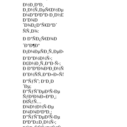
Ð½Ð¸ÐºÐ¸
Ð¸Ð½Ñ‚ÐµÑ€Ð½ÐµÑ‚-
Ð¼Ð°Ð³Ð°Ð·Ð¸Ð½Ð°
Ð’Ð¾Ð
´Ð¾Ð¿Ð°Ñ€Ð°Ð´
ÑÑ‚Ð¾:
Ð Ð°ÑÐ¿Ñ€Ð¾Ð
´Ð°Ð¶Ð°
Ð¡Ð¼ÐµÑÐ¸Ñ‚ÐµÐ»Ð¸;
Ð’Ð°Ð½Ð½Ñ‹;
Ð£Ð½Ð¸Ñ‚Ð°Ð·Ñ‹;
Ð Ð°ÐºÐ¾Ð²Ð¸Ð½Ñ‹;
Ð˜Ð½ÑÑ‚Ð°Ð»Ð»ÑÑ†Ð¸Ð¸;
Ð”ÑƒÑˆ; Ð‘Ð¸Ð
´Ðµ;
Ð”ÑƒÑˆÐµÐ²Ñ‹Ðµ
ÑƒÐ³Ð¾Ð»ÐºÐ¸;
ÐšÑƒÑ…
Ð¾Ð½Ð½Ñ‹Ðµ
Ð¼Ð¾Ð¹ÐºÐ¸;
Ð”ÑƒÑˆÐµÐ²Ñ‹Ðµ
ÐºÐ°Ð±Ð¸Ð½Ñ‹;