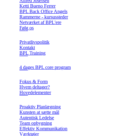
Alfred Josefsen
Ketti Bueno Ferrer
BPL Back Office Angels
Rammerne - kursussteder
Netværket af BPL'ere
Følg os
Privatlivspolitik
Kontakt
BPL Training
4 dages BPL core program
Fokus & Form
Hvem deltager?
Hovedelementer
Proaktiv Planlægning
Kunsten at sætte mål
Autentisk Ledelse
Team opbygning
Effektiv Kommunikation
Værktøjer