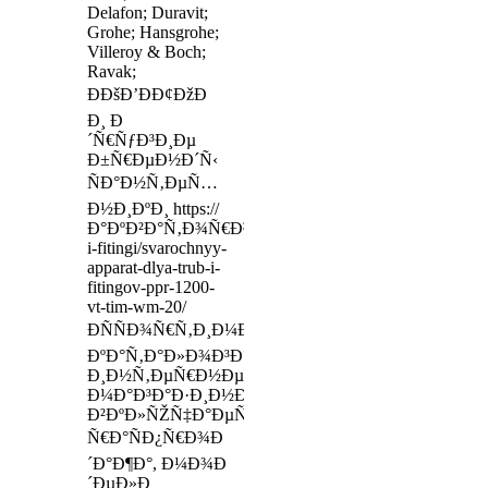
Delafon; Duravit;
Grohe; Hansgrohe;
Villeroy & Boch;
Ravak;
ÐÐšÐ’ÐÐ¢ÐžÐ
Ð¸ Ð
´Ñ€ÑƒÐ³Ð¸Ðµ
Ð±Ñ€ÐµÐ½Ð´Ñ‹
ÑÐ°Ð½Ñ‚ÐµÑ…
Ð½Ð¸ÐºÐ¸ https://
Ð°ÐºÐ²Ð°Ñ‚Ð¾Ñ€Ð³24.Ñ€Ñ„/truby-
i-fitingi/svarochnyy-
apparat-dlya-trub-i-
fitingov-ppr-1200-
vt-tim-wm-20/
ÐÑÑÐ¾Ñ€Ñ‚Ð¸Ð¼ÐµÐ½Ñ‚
ÐºÐ°Ñ‚Ð°Ð»Ð¾Ð³Ð°
Ð¸Ð½Ñ‚ÐµÑ€Ð½ÐµÑ‚-
Ð¼Ð°Ð³Ð°Ð·Ð¸Ð½Ð°
Ð²ÐºÐ»ÑŽÑ‡Ð°ÐµÑ‚
Ñ€Ð°ÑÐ¿Ñ€Ð¾Ð
´Ð°Ð¶Ð°, Ð¼Ð¾Ð
´ÐµÐ»Ð¸