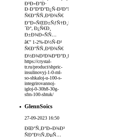
Ð³Ð»Ð°Ð·
Ð·Ð°ÐºÐ°Ð¿Ñ‹Ð²Ð°ÑŽÑ‚
Ñ€Ð°ÑÑ‚Ð²Ð¾Ñ€
Ð°Ð»ÑŒÐ±ÑƒÑ†Ð¸Ð
´Ð°, Ð¿Ñ€Ð¸
Ð±Ð¾Ð»ÑÑ…
â€” 1-2%-Ð½Ñ‹Ð¹
Ñ€Ð°ÑÑ‚Ð²Ð¾Ñ€
Ð½Ð¾Ð²Ð¾ÐºÐ°Ð¸Ð½Ð°
https://crystal-
tr.ru/product/shpric-
insulinovyj-1-0-ml-
so-shkaloj-u-100-s-
integrirovannoj-
igloj-0-30h8-30g-
sfm-100-shtuk/
GlennSoics
27-09-2023 16:50
ÐšÐ°Ñ‚Ð°Ð»Ð¾Ð³
ÑÐ°Ð½Ñ‚ÐµÑ…