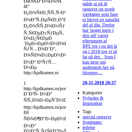
ÐœÑ€Ð°Ð¼Ð¾Ñ€
måde at gå til
â€“
opgaver og nogle
Ð¿Ð¾Ñ€Ð¸ÑÑ‚Ñ‹Ð¹
værktøjer som bare
er blevet en naturlig
Ð¼Ð°Ñ‚ÐµÑ€Ð¸Ð°Ð»,
del af dig. Derfor
Ð¿Ð¾ÑÑ‚Ð¾Ð¼Ñƒ
har 'noget mere i
Ñ‚Ñ€ÐµÐ±ÑƒÐµÑ‚
den stil' været
Ð¾Ð¿Ñ€ÐµÐ
efterspurgt af
´ÐµÐ»ÐµÐ½Ð½Ð¾Ð³Ð¾
BPL'ere i en del år
ÑƒÑ…Ð¾Ð´Ð°,
og i 2018 tog vi så
Ð¾ÑÐ¾Ð±ÐµÐ½Ð½Ð¾
fat på det. Som I
kan læse om
Ð½Ð° ÐºÑƒÑ…
andetsteds her på
Ð½Ðµ
bloggen,...
http://kpdkamen.ru
20-11-2018 20:37
1
http://kpdkamen.ru/portals/
Kategorier
Ð¨Ð²Ñ‹ Ð½Ð°
Nyheder &
ÑÑ‚Ð¾Ð»ÐµÑˆÐ½Ð¸Ñ†Ðµ
Inspiration
http://kpdkamen.ru/portals/
Tags
Ðš
special opgaver
ÑÐ¾Ð¶Ð°Ð»ÐµÐ½Ð¸ÑŽ,
frontmatec
Ð½Ð°
ledelse
Ð½Ð°Ñ‚ÑƒÑ€Ð°Ð»ÑŒÐ½Ð¾Ð¼