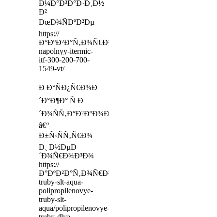
Ð¼Ð°Ð³Ð°Ð·Ð¸Ð½
Ð²
ÐœÐ¾ÑÐºÐ²Ðµ
https://
Ð°ÐºÐ²Ð°Ñ‚Ð¾Ñ€Ð³24.Ñ€Ñ„/otoplenie/konvektor-
napolnyy-itermic-
itf-300-200-700-
1549-vt/
Ð Ð°ÑÐ¿Ñ€Ð¾Ð
´Ð°Ð¶Ð° Ñ Ð
´Ð¾ÑÑ‚Ð°Ð²ÐºÐ¾Ð¹
â€“
Ð±Ñ‹ÑÑ‚Ñ€Ð¾
Ð¸ Ð½ÐµÐ
´Ð¾Ñ€Ð¾Ð³Ð¾
https://
Ð°ÐºÐ²Ð°Ñ‚Ð¾Ñ€Ð³24.Ñ€Ñ„/truby/polipropilenovye-
truby-slt-aqua-
polipropilenovye-
truby-slt-
aqua/polipropilenovye-
truby-dlya-