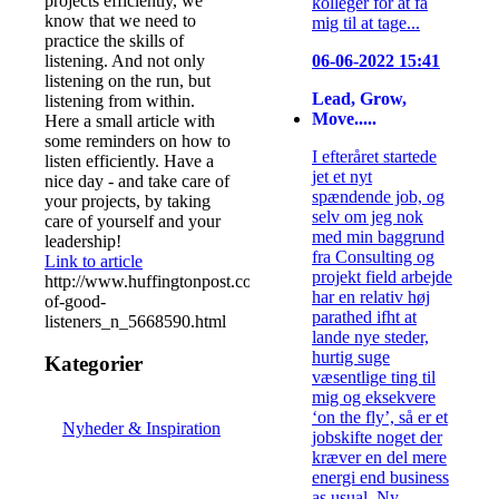
projects efficiently, we
kolleger for at få
know that we need to
mig til at tage...
practice the skills of
listening. And not only
06-06-2022 15:41
listening on the run, but
Lead, Grow,
listening from within.
Move.....
Here a small article with
some reminders on how to
I efteråret startede
listen efficiently. Have a
jet et nyt
nice day - and take care of
spændende job, og
your projects, by taking
selv om jeg nok
care of yourself and your
med min baggrund
leadership!
fra Consulting og
Link to article
projekt field arbejde
http://www.huffingtonpost.com/2014/08/14/habits-
har en relativ høj
of-good-
parathed ifht at
listeners_n_5668590.html
lande nye steder,
hurtig suge
Kategorier
væsentlige ting til
mig og eksekvere
‘on the fly’, så er et
Nyheder & Inspiration
jobskifte noget der
kræver en del mere
energi end business
as usual. Ny