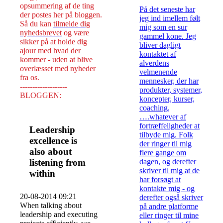
opsummering af de ting
På det seneste har
der postes her på bloggen.
jeg ind imellem følt
Så du kan
tilmelde dig
mig som en sur
nyhedsbrevet
og være
gammel kone. Jeg
sikker på at holde dig
bliver dagligt
ajour med hvad der
kontaktet af
kommer - uden at blive
alverdens
overlæsset med nyheder
velmenende
fra os.
mennesker, der har
-------------------
produkter, systemer,
BLOGGEN:
koncepter, kurser,
coaching,
….whatever af
fortræffeligheder at
Leadership
tilbyde mig. Folk
excellence is
der ringer til mig
also about
flere gange om
listening from
dagen, og derefter
skriver til mig at de
within
har forsøgt at
kontakte mig - og
20-08-2014 09:21
derefter også skriver
When talking about
på andre platforme
leadership and executing
eller ringer til mine