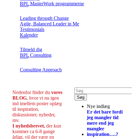
BPL MasterWork programmerne
Leading through Change
Agile, Balanced Leader in Me
Testimonials
Kalender
Tilmeld dig
BPL Consulting
Consulting Approach
Nedenfor finder du
vores
BLOG
, hvor vi nu igen
ind imellem poster oplæg
Nye indlæg
til inspiration,
Er det bare fordi
diskussioner, nyheder,
jeg mangler tid
mv.
mere end jeg
I nyhedsbrevet,
der kun
mangler
kommer ca 6-8 gange
inspiration….?
årligt, vil der være en