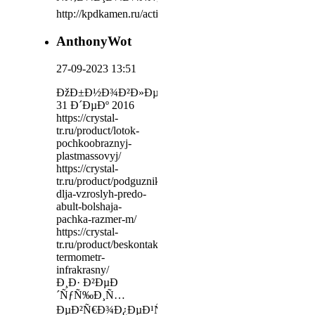
http://kpdkamen.ru/actions/fireplaces/
AnthonyWot
27-09-2023 13:51
ÐžÐ±Ð½Ð¾Ð²Ð»ÐµÐ½Ð¾
31 Ð´ÐµÐº 2016
https://crystal-
tr.ru/product/lotok-
pochkoobraznyj-
plastmassovyj/
https://crystal-
tr.ru/product/podguzniki-
dlja-vzroslyh-predo-
abult-bolshaja-
pachka-razmer-m/
https://crystal-
tr.ru/product/beskontaktnyj-
termometr-
infrakrasny/
Ð¸Ð· Ð²ÐµÐ
´ÑƒÑ‰Ð¸Ñ…
ÐµÐ²Ñ€Ð¾Ð¿ÐµÐ¹ÑÐºÐ¸Ñ…