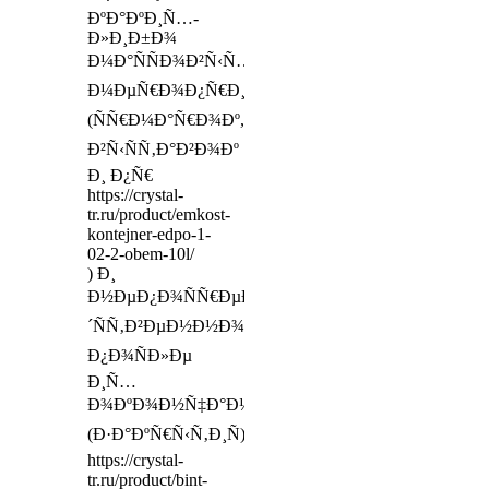
ÐºÐ°ÐºÐ¸Ñ…-
Ð»Ð¸Ð±Ð¾
Ð¼Ð°ÑÑÐ¾Ð²Ñ‹Ñ…
Ð¼ÐµÑ€Ð¾Ð¿Ñ€Ð¸ÑÑ‚Ð¸Ð¹
(ÑÑ€Ð¼Ð°Ñ€Ð¾Ðº,
Ð²Ñ‹ÑÑ‚Ð°Ð²Ð¾Ðº
Ð¸ Ð¿Ñ€
https://crystal-
tr.ru/product/emkost-
kontejner-edpo-1-
02-2-obem-10l/
) Ð¸
Ð½ÐµÐ¿Ð¾ÑÑ€ÐµÐ
´ÑÑ‚Ð²ÐµÐ½Ð½Ð¾
Ð¿Ð¾ÑÐ»Ðµ
Ð¸Ñ…
Ð¾ÐºÐ¾Ð½Ñ‡Ð°Ð½Ð¸Ñ
(Ð·Ð°ÐºÑ€Ñ‹Ñ‚Ð¸Ñ)
https://crystal-
tr.ru/product/bint-