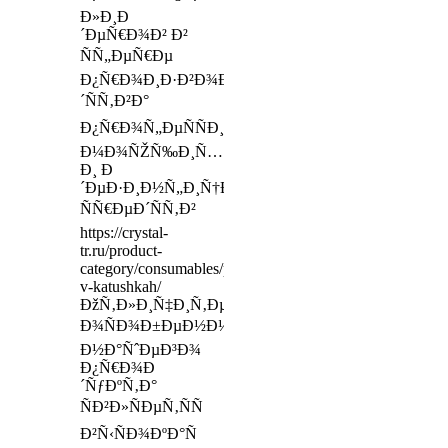
Ð»Ð¸Ð
´ÐµÑ€Ð¾Ð² Ð²
ÑÑ„ÐµÑ€Ðµ
Ð¿Ñ€Ð¾Ð¸Ð·Ð²Ð¾Ð
´ÑÑ‚Ð²Ð°
Ð¿Ñ€Ð¾Ñ„ÐµÑÑÐ¸Ð¾Ð½Ð°Ð»ÑŒÐ½Ñ‹Ñ…
Ð¼Ð¾ÑŽÑ‰Ð¸Ñ…
Ð¸ Ð
´ÐµÐ·Ð¸Ð½Ñ„Ð¸Ñ†Ð¸Ñ€ÑƒÑŽÑ‰Ð¸Ñ…
ÑÑ€ÐµÐ´ÑÑ‚Ð²
https://crystal-
tr.ru/product-
category/consumables/plastyri/netkannye-
v-katushkah/
ÐžÑ‚Ð»Ð¸Ñ‡Ð¸Ñ‚ÐµÐ»ÑŒÐ½Ð¾Ð¹
Ð¾ÑÐ¾Ð±ÐµÐ½Ð½Ð¾ÑÑ‚ÑŒÑŽ
Ð½Ð°ÑˆÐµÐ³Ð¾
Ð¿Ñ€Ð¾Ð
´ÑƒÐºÑ‚Ð°
ÑÐ²Ð»ÑÐµÑ‚ÑÑ
Ð²Ñ‹ÑÐ¾ÐºÐ°Ñ