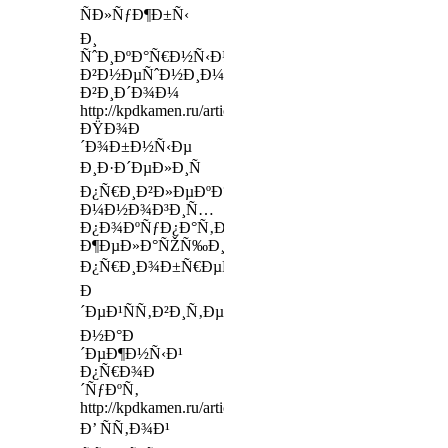
ÑÐ»ÑƒÐ¶Ð±Ñ‹
Ð¸
ÑˆÐ¸ÐºÐ°Ñ€Ð½Ñ‹Ð¼
Ð²Ð½ÐµÑˆÐ½Ð¸Ð¼
Ð²Ð¸Ð´Ð¾Ð¼
http://kpdkamen.ru/articles/granit/
ÐŸÐ¾Ð
´Ð¾Ð±Ð½Ñ‹Ðµ
Ð¸Ð·Ð´ÐµÐ»Ð¸Ñ
Ð¿Ñ€Ð¸Ð²Ð»ÐµÐºÐ°ÑŽÑ‚
Ð¼Ð½Ð¾Ð³Ð¸Ñ…
Ð¿Ð¾ÐºÑƒÐ¿Ð°Ñ‚ÐµÐ»ÐµÐ¹,
Ð¶ÐµÐ»Ð°ÑŽÑ‰Ð¸Ñ…
Ð¿Ñ€Ð¸Ð¾Ð±Ñ€ÐµÑÑ‚Ð¸
Ð
´ÐµÐ¹ÑÑ‚Ð²Ð¸Ñ‚ÐµÐ»ÑŒÐ½Ð¾
Ð½Ð°Ð
´ÐµÐ¶Ð½Ñ‹Ð¹
Ð¿Ñ€Ð¾Ð
´ÑƒÐºÑ‚
http://kpdkamen.ru/articles/granit/
Ð’ ÑÑ‚Ð¾Ð¹