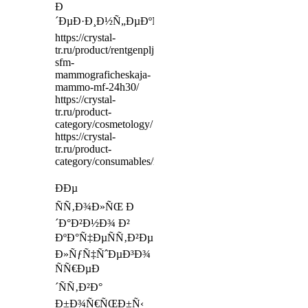
Ð
´ÐµÐ·Ð¸Ð½Ñ„ÐµÐºÑ†Ð¸Ð¾Ð½Ð½Ð°Ñ
https://crystal-
tr.ru/product/rentgenpljonka-
sfm-
mammograficheskaja-
mammo-mf-24h30/
https://crystal-
tr.ru/product-
category/cosmetology/
https://crystal-
tr.ru/product-
category/consumables/rentgenpljonka/zeljonochuvstvitelna
ÐÐµ
ÑÑ‚Ð¾Ð»ÑŒ Ð
´Ð°Ð²Ð½Ð¾ Ð²
ÐºÐ°Ñ‡ÐµÑÑ‚Ð²Ðµ
Ð»ÑƒÑ‡ÑˆÐµÐ³Ð¾
ÑÑ€ÐµÐ
´ÑÑ‚Ð²Ð°
Ð±Ð¾Ñ€ÑŒÐ±Ñ‹