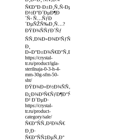
Ñ€Ð°Ð·Ð±Ð¸Ñ‚Ñ‹Ðµ
Ð½Ð°Ð´ÐµÐ¶Ð
´Ñ‹ Ñ…ÑƒÐ
´ÐµÑŽÑ‰Ð¸Ñ…?
ÐŸÐ¾ÑÑƒÐ´Ñƒ
ÑÑ‚Ð¾Ð»Ð¾Ð²ÑƒÑŽ
Ð¸
Ð»Ð°Ð±Ð¾Ñ€Ð°Ñ‚Ð¾Ñ€Ð½ÑƒÑŽ
https://crystal-
tr.ru/product/igla-
sterilnaja-0-3-h-4-
mm-30g-sfm-50-
sht/
ÐŸÐ¾Ð»Ð½Ð¾ÑÑ‚ÑŒÑŽ
Ð¿Ð¾Ð³Ñ€ÑƒÐ¶Ð°ÑŽÑ‚
Ð² Ð´ÐµÐ·
https://crystal-
tr.ru/product-
category/sale/
Ñ€Ð°ÑÑ‚Ð²Ð¾Ñ€
Ð¸Ð·
Ñ€Ð°ÑÑ‡ÐµÑ‚Ð°