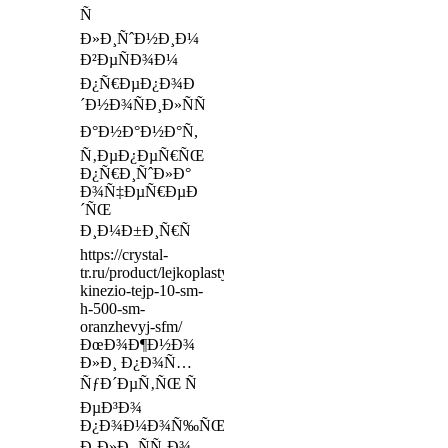
Ñ
Ð»Ð¸ÑˆÐ½Ð¸Ð¼
Ð²ÐµÑÐ¾Ð¼
Ð¿Ñ€ÐµÐ¿Ð¾Ð
´Ð½Ð¾ÑÐ¸Ð»ÑÑ
Ð°Ð½Ð°Ð½Ð°Ñ,
Ñ‚ÐµÐ¿ÐµÑ€ÑŒ
Ð¿Ñ€Ð¸ÑˆÐ»Ð°
Ð¾Ñ‡ÐµÑ€ÐµÐ
´ÑŒ
Ð¸Ð¼Ð±Ð¸Ñ€Ñ
https://crystal-
tr.ru/product/lejkoplastyr-
kinezio-tejp-10-sm-
h-500-sm-
oranzhevyj-sfm/
ÐœÐ¾Ð¶Ð½Ð¾
Ð»Ð¸ Ð¿Ð¾Ñ…
ÑƒÐ´ÐµÑ‚ÑŒ Ñ
ÐµÐ³Ð¾
Ð¿Ð¾Ð¼Ð¾Ñ‰ÑŒÑŽ
Ð¸Ð»Ð¸ ÑÑ‚Ð¾