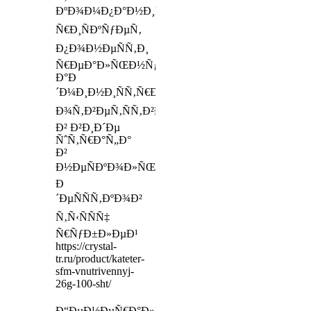
ÐºÐ¾Ð¼Ð¿Ð°Ð½Ð¸Ñ
Ñ€Ð¸ÑÐºÑƒÐµÑ‚
Ð¿Ð¾Ð½ÐµÑÑ‚Ð¸
Ñ€ÐµÐ°Ð»ÑŒÐ½ÑƒÑŽ
Ð°Ð
´Ð¼Ð¸Ð½Ð¸ÑÑ‚Ñ€Ð°Ñ‚Ð¸Ð²Ð½ÑƒÑŽ
Ð¾Ñ‚Ð²ÐµÑ‚ÑÑ‚Ð²ÐµÐ½Ð½Ð¾ÑÑ‚ÑŒ
Ð² Ð²Ð¸Ð´Ðµ
ÑˆÑ‚Ñ€Ð°Ñ„Ð°
Ð²
Ð½ÐµÑÐºÐ¾Ð»ÑŒÐºÐ¾
Ð
´ÐµÑÑÑ‚ÐºÐ¾Ð²
Ñ‚Ñ‹ÑÑÑ‡
Ñ€ÑƒÐ±Ð»ÐµÐ¹
https://crystal-
tr.ru/product/kateter-
sfm-vnutrivennyj-
26g-100-sht/
Ð“ÐµÐ½ÐµÑ€Ð°Ð»ÑŒÐ½Ð°Ñ