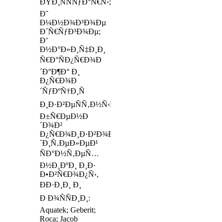
ÐŸÐ¸ÑÑÑƒÐ°Ñ€Ñ‹;
Ð˜
Ð¼Ð½Ð¾Ð³Ð¾Ðµ
Ð´Ñ€ÑƒÐ³Ð¾Ðµ;
Ð’
Ð½Ð°Ð»Ð¸Ñ‡Ð¸Ð¸
Ñ€Ð°ÑÐ¿Ñ€Ð¾Ð
´Ð°Ð¶Ð° Ð¸
Ð¿Ñ€Ð¾Ð
´ÑƒÐºÑ†Ð¸Ñ
Ð¸Ð·Ð²ÐµÑÑ‚Ð½Ñ‹Ñ…
Ð±Ñ€ÐµÐ½Ð
´Ð¾Ð²
Ð¿Ñ€Ð¾Ð¸Ð·Ð²Ð¾Ð
´Ð¸Ñ‚ÐµÐ»ÐµÐ¹
ÑÐ°Ð½Ñ‚ÐµÑ…
Ð½Ð¸ÐºÐ¸ Ð¸Ð·
Ð•Ð²Ñ€Ð¾Ð¿Ñ‹,
ÐÐ·Ð¸Ð¸ Ð¸
Ð Ð¾ÑÑÐ¸Ð¸:
Aquatek; Geberit;
Roca; Jacob