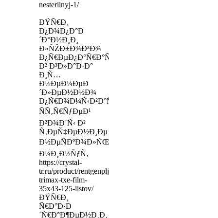
nesterilnyj-1/
ÐŸÑ€Ð¸
Ð¿Ð¾Ð¿Ð°Ð
´Ð°Ð½Ð¸Ð¸
Ð»ÑŽÐ±Ð¾Ð³Ð¾
Ð¿Ñ€ÐµÐ¿Ð°Ñ€Ð°Ñ‚Ð°
Ð² Ð³Ð»Ð°Ð·Ð°
Ð¸Ñ…
Ð½ÐµÐ¼ÐµÐ
´Ð»ÐµÐ½Ð½Ð¾
Ð¿Ñ€Ð¾Ð¼Ñ‹Ð²Ð°ÑŽÑ‚
ÑÑ‚Ñ€ÑƒÐµÐ¹
Ð²Ð¾Ð´Ñ‹ Ð²
Ñ‚ÐµÑ‡ÐµÐ½Ð¸Ðµ
Ð½ÐµÑÐºÐ¾Ð»ÑŒÐºÐ¸Ñ…
Ð¼Ð¸Ð½ÑƒÑ‚
https://crystal-
tr.ru/product/rentgenpljonka-
trimax-txe-film-
35x43-125-listov/
ÐŸÑ€Ð¸
Ñ€Ð°Ð·Ð
´Ñ€Ð°Ð¶ÐµÐ½Ð¸Ð¸