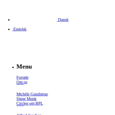
Dansk
Engelsk
Menu
Forside
Om os
Michèle Gundstrup
Signe Munk
Circlen om BPL