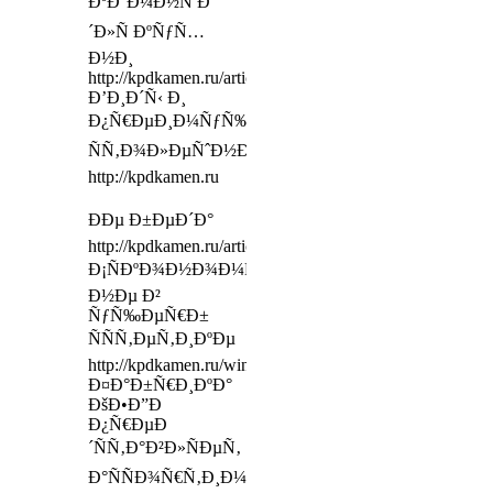
ÐºÐ°Ð¼Ð½Ñ Ð
´Ð»Ñ ÐºÑƒÑ…
Ð½Ð¸
http://kpdkamen.ru/articles/statya1/
Ð’Ð¸Ð´Ñ‹ Ð¸
Ð¿Ñ€ÐµÐ¸Ð¼ÑƒÑ‰ÐµÑÑ‚Ð²Ð°
ÑÑ‚Ð¾Ð»ÐµÑˆÐ½Ð¸Ñ†
http://kpdkamen.ru
ÐÐµ Ð±ÐµÐ´Ð°
http://kpdkamen.ru/articles/granit/
Ð¡ÑÐºÐ¾Ð½Ð¾Ð¼ÑŒÑ‚Ðµ
Ð½Ðµ Ð²
ÑƒÑ‰ÐµÑ€Ð±
ÑÑÑ‚ÐµÑ‚Ð¸ÐºÐµ
http://kpdkamen.ru/windowsills/
Ð¤Ð°Ð±Ñ€Ð¸ÐºÐ°
ÐšÐ•Ð”Ð
Ð¿Ñ€ÐµÐ
´ÑÑ‚Ð°Ð²Ð»ÑÐµÑ‚
Ð°ÑÑÐ¾Ñ€Ñ‚Ð¸Ð¼ÐµÐ½Ñ‚