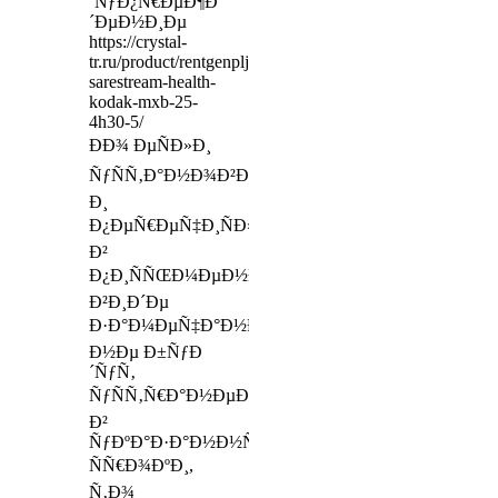
´ÑƒÐ¿Ñ€ÐµÐ¶Ð
´ÐµÐ½Ð¸Ðµ
https://crystal-
tr.ru/product/rentgenpljonka-
sarestream-health-
kodak-mxb-25-
4h30-5/
ÐÐ¾ ÐµÑÐ»Ð¸
ÑƒÑÑ‚Ð°Ð½Ð¾Ð²Ð»ÐµÐ½Ð½Ñ‹Ðµ
Ð¸
Ð¿ÐµÑ€ÐµÑ‡Ð¸ÑÐ»ÐµÐ½Ð½Ñ‹Ðµ
Ð²
Ð¿Ð¸ÑÑŒÐ¼ÐµÐ½Ð½Ð¾Ð¼
Ð²Ð¸Ð´Ðµ
Ð·Ð°Ð¼ÐµÑ‡Ð°Ð½Ð¸Ñ
Ð½Ðµ Ð±ÑƒÐ
´ÑƒÑ‚
ÑƒÑÑ‚Ñ€Ð°Ð½ÐµÐ½Ñ‹
Ð²
ÑƒÐºÐ°Ð·Ð°Ð½Ð½Ñ‹Ðµ
ÑÑ€Ð¾ÐºÐ¸,
Ñ‚Ð¾