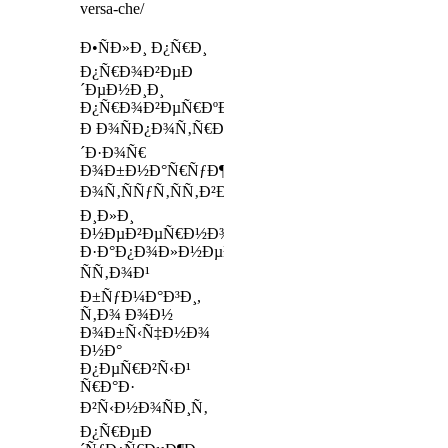
versa-che/
Ð•ÑÐ»Ð¸ Ð¿Ñ€Ð¸
Ð¿Ñ€Ð¾Ð²ÐµÐ
´ÐµÐ½Ð¸Ð¸
Ð¿Ñ€Ð¾Ð²ÐµÑ€ÐºÐ¸
Ð Ð¾ÑÐ¿Ð¾Ñ‚Ñ€ÐµÐ±Ð½Ð°Ð
´Ð·Ð¾Ñ€
Ð¾Ð±Ð½Ð°Ñ€ÑƒÐ¶Ð¸Ð»
Ð¾Ñ‚ÑÑƒÑ‚ÑÑ‚Ð²Ð¸Ðµ
Ð¸Ð»Ð¸
Ð½ÐµÐ²ÐµÑ€Ð½Ð¾Ðµ
Ð·Ð°Ð¿Ð¾Ð»Ð½ÐµÐ½Ð¸Ðµ
ÑÑ‚Ð¾Ð¹
Ð±ÑƒÐ¼Ð°Ð³Ð¸,
Ñ‚Ð¾ Ð¾Ð½
Ð¾Ð±Ñ‹Ñ‡Ð½Ð¾
Ð½Ð°
Ð¿ÐµÑ€Ð²Ñ‹Ð¹
Ñ€Ð°Ð·
Ð²Ñ‹Ð½Ð¾ÑÐ¸Ñ‚
Ð¿Ñ€ÐµÐ