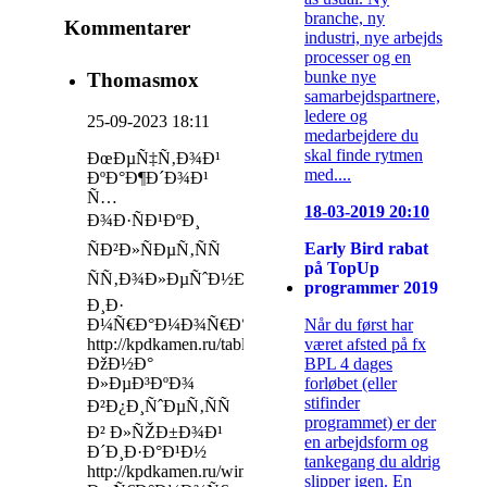
branche, ny
Kommentarer
industri, nye arbejds
processer og en
bunke nye
Thomasmox
samarbejdspartnere,
ledere og
25-09-2023 18:11
medarbejdere du
skal finde rytmen
ÐœÐµÑ‡Ñ‚Ð¾Ð¹
med....
ÐºÐ°Ð¶Ð´Ð¾Ð¹
Ñ…
18-03-2019 20:10
Ð¾Ð·ÑÐ¹ÐºÐ¸
Early Bird rabat
ÑÐ²Ð»ÑÐµÑ‚ÑÑ
på TopUp
ÑÑ‚Ð¾Ð»ÐµÑˆÐ½Ð¸Ñ†Ð°
programmer 2019
Ð¸Ð·
Når du først har
Ð¼Ñ€Ð°Ð¼Ð¾Ñ€Ð°
været afsted på fx
http://kpdkamen.ru/tabletop/
BPL 4 dages
ÐžÐ½Ð°
forløbet (eller
Ð»ÐµÐ³ÐºÐ¾
stifinder
Ð²Ð¿Ð¸ÑˆÐµÑ‚ÑÑ
programmet) er der
Ð² Ð»ÑŽÐ±Ð¾Ð¹
en arbejdsform og
Ð´Ð¸Ð·Ð°Ð¹Ð½
tankegang du aldrig
http://kpdkamen.ru/windowsills/
slipper igen. En