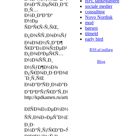
BPL tankegangen
Ð¼Ð°Ñ‚ÐµÑ€Ð¸Ð°Ð»Ðµ
sociale medier
Ð¸Ñ…
consulting
Ð½Ð¸ÐºÐ°Ðº
Novo Nordisk
Ð½Ðµ
mod
ÑÐºÑ€Ñ‹Ñ‚ÑŒ,
børsen
tilmeld
Ð¿Ð¾ÑÑ‚Ð¾Ð¼Ñƒ
early bird
Ð¼Ð¾Ð½Ñ‚Ð°Ð¶
Ñ€Ð°Ð±Ð¾Ñ‡ÐµÐ¹
RSS af indlæg
Ð¿Ð¾Ð²ÐµÑ€Ñ…
Ð½Ð¾ÑÑ‚Ð¸
Blog
Ð½ÑƒÐ¶Ð½Ð¾
Ð¿Ñ€Ð¾Ð¸Ð·Ð²Ð¾Ð
´Ð¸Ñ‚ÑŒ
Ð¼Ð°ÐºÑÐ¸Ð¼Ð°Ð»ÑŒÐ½Ð¾
Ð°ÐºÐºÑƒÑ€Ð°Ñ‚Ð½Ð¾
http://kpdkamen.ru/articles/statya1/
ÐžÑÐ¾Ð±ÐµÐ½Ð½Ð¾ÑÑ‚Ð¸
ÑÑ‚Ð¾Ð»ÐµÑˆÐ½Ð¸Ñ†
Ð¸Ð·
Ð½Ð°Ñ‚ÑƒÑ€Ð°Ð»ÑŒÐ½Ð¾Ð³Ð¾