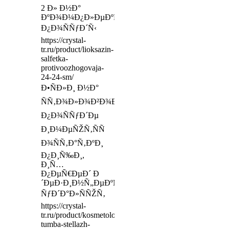
2 Ð» Ð½Ð°
ÐºÐ¾Ð¼Ð¿Ð»ÐµÐºÑ‚
Ð¿Ð¾ÑÑƒÐ´Ñ‹
https://crystal-
tr.ru/product/lioksazin-
salfetka-
protivoozhogovaja-
24-24-sm/
Ð•ÑÐ»Ð¸ Ð½Ð°
ÑÑ‚Ð¾Ð»Ð¾Ð²Ð¾Ð¹
Ð¿Ð¾ÑÑƒÐ´Ðµ
Ð¸Ð¼ÐµÑŽÑ‚ÑÑ
Ð¾ÑÑ‚Ð°Ñ‚ÐºÐ¸
Ð¿Ð¸Ñ‰Ð¸,
Ð¸Ñ…
Ð¿ÐµÑ€ÐµÐ´ Ð
´ÐµÐ·Ð¸Ð½Ñ„ÐµÐºÑ†Ð¸ÐµÐ¹
ÑƒÐ´Ð°Ð»ÑÑŽÑ‚
https://crystal-
tr.ru/product/kosmetologicheskaja-
tumba-stellazh-