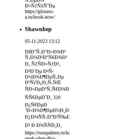
Ñ‚ÐµÐ¼
Ð»ÑƒÑ‡ÑˆÐµ
https://glonass-
a.ru/book-now/
Shawnhep
05-11-2023 13:12
ÐšÐ°Ñ‚Ð°Ð»Ð¾Ð³
Ñ‚Ð¾Ð²Ð°Ñ€Ð¾Ð²
Ð¸ ÑƒÑÐ»ÑƒÐ³,
Ð³Ð´Ðµ Ð²Ñ‹
Ð¼Ð¾Ð¶ÐµÑ‚Ðµ
ÐºÑƒÐ¿Ð¸Ñ‚ÑŒ
ÑÐ»ÐµÐºÑ‚Ñ€Ð¾Ð½Ð°Ð³Ñ€ÐµÐ²Ð°Ñ‚ÐµÐ»Ð¸
ÑÑ€ÐµÐ´Ð¸ 320
Ð¿Ñ€ÐµÐ
´Ð»Ð¾Ð¶ÐµÐ½Ð¸Ð¹
Ð¿Ð¾ÑÑ‚Ð°Ð²Ñ‰Ð¸ÐºÐ¾Ð²
Ð² Ð Ð¾ÑÑÐ¸Ð¸
https://rusupakten.ru/kupit-
upak-obor-dlya-