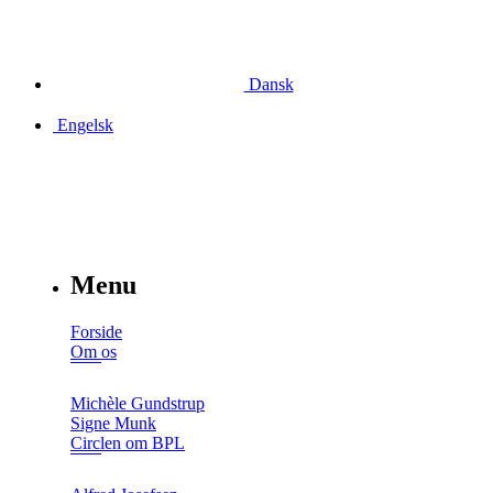
Dansk
Engelsk
Menu
Forside
Om os
Michèle Gundstrup
Signe Munk
Circlen om BPL