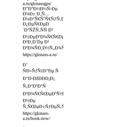
a.ru/glonassgps/
Ð”Ð°Ð½Ð½Ñ‹Ðµ
Ð¾Ð± Ð¸Ñ…
Ð¼Ð°Ñ€ÑˆÑ€ÑƒÑ‚Ð°Ñ…
Ð¿ÐµÑ€ÐµÐ
´Ð°ÑŽÑ‚ÑÑ Ð²
Ð½ÐµÐºÐ¾Ñ€Ñ€ÐµÐºÑ‚Ð¸Ñ€ÑƒÐµÐ¼Ð¾Ð¼
Ð²Ð¸Ð´Ðµ Ð²
Ð³Ð¾ÑÐ¸Ð½Ñ„Ð¾Ñ€Ð¼ÑÐ¸ÑÑ‚ÐµÐ¼Ñƒ
https://glonass-a.ru/
Ð’
ÑÐ»ÑƒÑ‡Ð°Ðµ Ñ
Ð“Ð›ÐžÐÐÐ¡Ð¡
Ñ‚Ð°ÐºÐ°Ñ
ÐºÐ¾Ñ€Ñ€ÐµÐºÑ†Ð¸Ñ
Ð½Ðµ
Ñ‚Ñ€ÐµÐ±ÑƒÐµÑ‚ÑÑ
https://glonass-
a.ru/book-now/