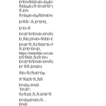
ÐºÐ¾Ñ€Ð¼Ð»ÐµÐ½Ð¸Ð¸
Ñ€ÐµÐ±Ñ‘Ð½ÐºÐ°),
Ñ‚Ð¾
Ñ†ÐµÐ»ÐµÑÐ¾Ð¾Ð±Ñ€Ð°Ð·Ð½ÐµÐµ
Ð²ÑÑ‘-Ñ‚Ð°ÐºÐ¸
Ð´Ð»Ñ
Ð½Ð°Ð²Ð¾Ð»Ð¾Ñ‡ÐºÐ¸
Ð¸ÑÐ¿Ð¾Ð»ÑŒÐ·Ð¾Ð²Ð°Ñ‚ÑŒ
Ð½Ð°Ñ‚ÑƒÑ€Ð°Ð»ÑŒÐ½Ñ‹Ðµ
Ñ‚ÐºÐ°Ð½Ð¸
https://materline.ru/catalog/pillows/saponetta/
ÐŸÑ€Ð¸Ñ‡Ñ‘Ð¼
Ð½Ð°Ð²Ð¾Ð»Ð¾Ñ‡ÐºÐ°
Ð² ÑÑ‚Ð¾Ð¼
ÑÐ»ÑƒÑ‡Ð°Ðµ
ÑˆÑŒÑ‘Ñ‚ÑÑ
Ð½Ðµ Ð¾Ð
´Ð½Ð°,
ÑƒÑ‡Ð¸Ñ‚Ñ‹Ð²Ð°Ñ
Ð½ÐµÐ¾Ð±Ñ…
Ð¾Ð