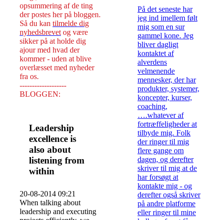
opsummering af de ting
På det seneste har
der postes her på bloggen.
jeg ind imellem følt
Så du kan
tilmelde dig
mig som en sur
nyhedsbrevet
og være
gammel kone. Jeg
sikker på at holde dig
bliver dagligt
ajour med hvad der
kontaktet af
kommer - uden at blive
alverdens
overlæsset med nyheder
velmenende
fra os.
mennesker, der har
-------------------
produkter, systemer,
BLOGGEN:
koncepter, kurser,
coaching,
….whatever af
fortræffeligheder at
Leadership
tilbyde mig. Folk
excellence is
der ringer til mig
also about
flere gange om
listening from
dagen, og derefter
skriver til mig at de
within
har forsøgt at
kontakte mig - og
20-08-2014 09:21
derefter også skriver
When talking about
på andre platforme
leadership and executing
eller ringer til mine