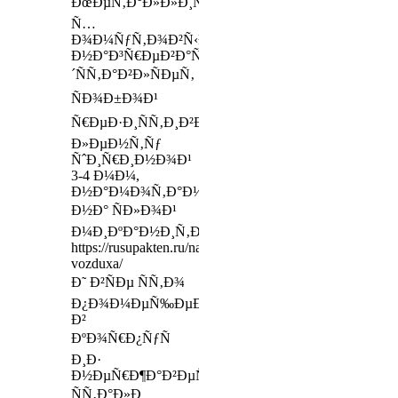
ÐœÐµÑ‚Ð°Ð»Ð»Ð¸Ñ‡ÐµÑÐºÐ¸Ð¹
Ñ…
Ð¾Ð¼ÑƒÑ‚Ð¾Ð²Ñ‹Ð¹
Ð½Ð°Ð³Ñ€ÐµÐ²Ð°Ñ‚ÐµÐ»ÑŒÂ Ð¿Ñ€ÐµÐ
´ÑÑ‚Ð°Ð²Ð»ÑÐµÑ‚
ÑÐ¾Ð±Ð¾Ð¹
Ñ€ÐµÐ·Ð¸ÑÑ‚Ð¸Ð²Ð½ÑƒÑŽ
Ð»ÐµÐ½Ñ‚Ñƒ
ÑˆÐ¸Ñ€Ð¸Ð½Ð¾Ð¹
3-4 Ð¼Ð¼,
Ð½Ð°Ð¼Ð¾Ñ‚Ð°Ð½Ð½ÑƒÑŽ
Ð½Ð° ÑÐ»Ð¾Ð¹
Ð¼Ð¸ÐºÐ°Ð½Ð¸Ñ‚Ð°
https://rusupakten.ru/nagrevateli-
vozduxa/
Ð˜ Ð²ÑÐµ ÑÑ‚Ð¾
Ð¿Ð¾Ð¼ÐµÑ‰ÐµÐ½Ð¾
Ð²
ÐºÐ¾Ñ€Ð¿ÑƒÑ
Ð¸Ð·
Ð½ÐµÑ€Ð¶Ð°Ð²ÐµÑŽÑ‰ÐµÐ¹
ÑÑ‚Ð°Ð»Ð¸