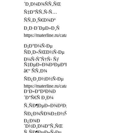
´Ð¸Ð¼Ð¾ÑÑ‚ÑŒ
Ñ‡Ð°ÑÑ‚Ñ‹Ñ…
ÑÑ‚Ð¸Ñ€Ð¾Ðº
Ð¸Ð·Ð´ÐµÐ»Ð¸Ñ
https://materline.ru/catalog/accessories/pillows/
Ð¡Ð°Ð¼Ñ‹Ðµ
ÑÐ¸Ð»ÑŒÐ½Ñ‹Ðµ
Ð¼Ñ‹ÑˆÑ†Ñ‹ Ñƒ
Ñ‡ÐµÐ»Ð¾Ð²ÐµÐºÐ°
â€“ ÑÑ‚Ð¾
ÑÐ¿Ð¸Ð½Ð½Ñ‹Ðµ
https://materline.ru/catalog/mattresses/lux/
Ð‘Ð»Ð°Ð³Ð¾Ð
´Ð°Ñ€Ñ Ð¸Ð¼
Ñ‚ÑÐ¶ÐµÐ»Ð¾Ð²ÐµÑÑ‹
ÑÐ¿Ð¾ÑÐ¾Ð±Ð½Ñ‹
Ð¿Ð¾Ð
´Ð½Ð¸Ð¼Ð°Ñ‚ÑŒ
Ñ‚ÑÐ¶ÐµÐ»Ñ‹Ðµ