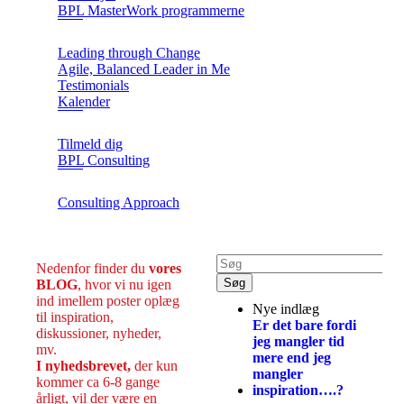
BPL MasterWork programmerne
Leading through Change
Agile, Balanced Leader in Me
Testimonials
Kalender
Tilmeld dig
BPL Consulting
Consulting Approach
Nedenfor finder du
vores
BLOG
, hvor vi nu igen
ind imellem poster oplæg
Nye indlæg
til inspiration,
Er det bare fordi
diskussioner, nyheder,
jeg mangler tid
mv.
mere end jeg
I nyhedsbrevet,
der kun
mangler
kommer ca 6-8 gange
inspiration….?
årligt, vil der være en