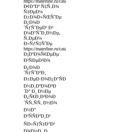
https://materline.ru/catalog/mattresses/duet/
Ð¢Ð°Ðº Ñ‡Ñ‚Ð¾
Ñ‡ÐµÐ¼
Ð±Ð¾Ð»ÑŒÑˆÐµ
Ð¿Ð¾Ð
´ÑƒÑˆÐµÐº Ð²
Ð¼Ð°ÑˆÐ¸Ð½Ðµ,
Ñ‚ÐµÐ¼
Ð»ÑƒÑ‡ÑˆÐµ
https://materline.ru/catalog/mattresses/comfort/dolce_luna/
Ð¡ÐºÐ¾Ñ€ÐµÐµ
Ð²ÑÐµÐ³Ð¾
Ð¿Ð¾Ð
´ÑƒÑˆÐºÐ¸
Ð±ÐµÐ·Ð¾Ð¿Ð°ÑÐ½Ð¾ÑÑ‚Ð¸
Ð½Ð¸ÐºÐ¾Ð³Ð
´Ð° Ð¸ Ð½Ðµ
Ð¿Ñ€Ð¸Ð³Ð¾Ð
´ÑÑ‚ÑÑ, Ð½Ð¾
Ð½Ð°
Ð²ÑÑÐºÐ¸Ð¹
ÑÐ»ÑƒÑ‡Ð°Ð¹
Ð¾Ð½Ð¸ Ð