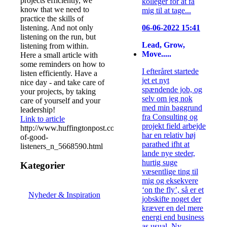
projects efficiently, we
kolleger for at få
know that we need to
mig til at tage...
practice the skills of
listening. And not only
06-06-2022 15:41
listening on the run, but
Lead, Grow,
listening from within.
Move.....
Here a small article with
some reminders on how to
I efteråret startede
listen efficiently. Have a
jet et nyt
nice day - and take care of
spændende job, og
your projects, by taking
selv om jeg nok
care of yourself and your
med min baggrund
leadership!
fra Consulting og
Link to article
projekt field arbejde
http://www.huffingtonpost.com/2014/08/14/habits-
har en relativ høj
of-good-
parathed ifht at
listeners_n_5668590.html
lande nye steder,
hurtig suge
Kategorier
væsentlige ting til
mig og eksekvere
‘on the fly’, så er et
Nyheder & Inspiration
jobskifte noget der
kræver en del mere
energi end business
as usual. Ny