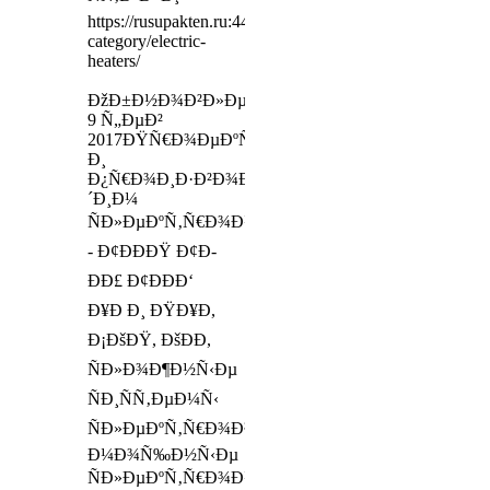
https://rusupakten.ru:443/product-
category/electric-
heaters/
ÐžÐ±Ð½Ð¾Ð²Ð»ÐµÐ½Ð¾
9 Ñ„ÐµÐ²
2017ÐŸÑ€Ð¾ÐµÐºÑ‚Ð¸Ñ€ÑƒÐµÐ¼
Ð¸
Ð¿Ñ€Ð¾Ð¸Ð·Ð²Ð¾Ð
´Ð¸Ð¼
ÑÐ»ÐµÐºÑ‚Ñ€Ð¾Ð½Ð°Ð³Ñ€ÐµÐ²Ð°Ñ‚ÐµÐ»Ð¸
- Ð¢Ð­ÐÐŸ Ð¢Ð­
ÐÐ£ Ð¢Ð­ÐÐ‘
Ð¥Ð Ð¸ ÐŸÐ¥Ð,
Ð¡ÐšÐŸ, ÐšÐ­Ð,
ÑÐ»Ð¾Ð¶Ð½Ñ‹Ðµ
ÑÐ¸ÑÑ‚ÐµÐ¼Ñ‹
ÑÐ»ÐµÐºÑ‚Ñ€Ð¾Ð¾Ð±Ð¾Ð³Ñ€ÐµÐ²Ð°,
Ð¼Ð¾Ñ‰Ð½Ñ‹Ðµ
ÑÐ»ÐµÐºÑ‚Ñ€Ð¾Ð½Ð°Ð³Ñ€ÐµÐ²Ð°Ñ‚ÐµÐ»Ð¸