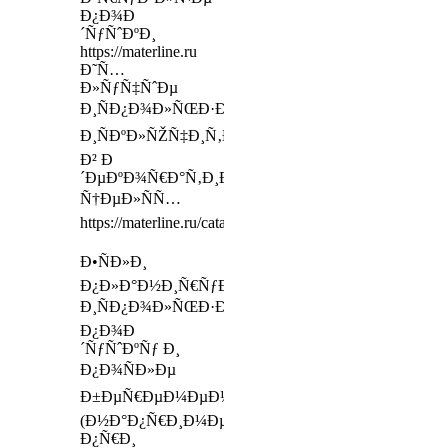
Ð¿Ð¾Ð
´ÑƒÑˆÐºÐ¸
https://materline.ru
Ð˜Ñ…
Ð»ÑƒÑ‡ÑˆÐµ
Ð¸ÑÐ¿Ð¾Ð»ÑŒÐ·Ð¾Ð²Ð°Ñ‚ÑŒ
Ð¸ÑÐºÐ»ÑŽÑ‡Ð¸Ñ‚ÐµÐ»ÑŒÐ½Ð¾
Ð² Ð
´ÐµÐºÐ¾Ñ€Ð°Ñ‚Ð¸Ð²Ð½Ñ‹Ñ…
Ñ†ÐµÐ»ÑÑ…
https://materline.ru/catalog/mattress_toppers/
Ð•ÑÐ»Ð¸
Ð¿Ð»Ð°Ð½Ð¸Ñ€ÑƒÐµÑ‚Ðµ
Ð¸ÑÐ¿Ð¾Ð»ÑŒÐ·Ð¾Ð²Ð°Ñ‚ÑŒ
Ð¿Ð¾Ð
´ÑƒÑˆÐºÑƒ Ð¸
Ð¿Ð¾ÑÐ»Ðµ
Ð±ÐµÑ€ÐµÐ¼ÐµÐ½Ð½Ð¾ÑÑ‚Ð¸
(Ð½Ð°Ð¿Ñ€Ð¸Ð¼ÐµÑ€,
Ð¿Ñ€Ð¸