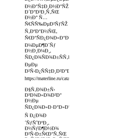
Ð½Ð°Ñ‡Ð¸Ð½Ð°ÑŽÑ‚
Ð´Ð°Ð²Ð¸Ñ‚ÑŒ
Ð½Ð° Ñ…
Ñ€ÑÑ‰ÐµÐ²ÑƒÑŽ
Ñ‚ÐºÐ°Ð½ÑŒ,
Ñ€Ð°ÑÐ¿Ð¾Ð»Ð°Ð³Ð°ÑŽÑ‰ÑƒÑŽÑÑ
Ð¼ÐµÐ¶Ð´Ñƒ
Ð½Ð¸Ð¼Ð¸,
ÑÐ¿Ð¾ÑÐ¾Ð±ÑÑ‚Ð²ÑƒÑ
ÐµÐµ
Ð²Ñ‹Ð¿ÑÑ‡Ð¸Ð²Ð°Ð½Ð¸ÑŽ
https://materline.ru/catalog/mattresses/
Ð§Ñ‚Ð¾Ð±Ñ‹
Ð³Ð¾Ð»Ð¾Ð²Ð°
Ð½Ðµ
ÑÐ¿Ð¾Ð»Ð·Ð°Ð»Ð°
Ñ Ð¿Ð¾Ð
´ÑƒÑˆÐºÐ¸,
Ð½ÑƒÐ¶Ð½Ð¾
Ð²Ñ‹Ð±Ñ€Ð°Ñ‚ÑŒ