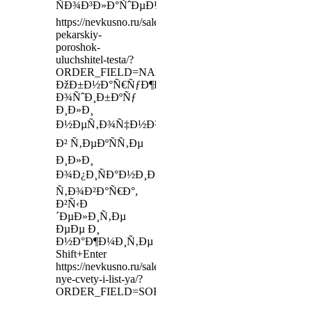
ÑÐ¾Ð³Ð»Ð°ÑˆÐµÐ½Ð¸Ðµ
https://nevkusno.ru/sale/razryhlitel-
pekarskiy-
poroshok-
uluchshitel-testa/?
ORDER_FIELD=NAME&ORDER_TYPE=ASC
ÐžÐ±Ð½Ð°Ñ€ÑƒÐ¶Ð¸Ð²
Ð¾ÑˆÐ¸Ð±ÐºÑƒ
Ð¸Ð»Ð¸
Ð½ÐµÑ‚Ð¾Ñ‡Ð½Ð¾ÑÑ‚ÑŒ
Ð² Ñ‚ÐµÐºÑÑ‚Ðµ
Ð¸Ð»Ð¸
Ð¾Ð¿Ð¸ÑÐ°Ð½Ð¸Ð¸
Ñ‚Ð¾Ð²Ð°Ñ€Ð°,
Ð²Ñ‹Ð
´ÐµÐ»Ð¸Ñ‚Ðµ
ÐµÐµ Ð¸
Ð½Ð°Ð¶Ð¼Ð¸Ñ‚Ðµ
Shift+Enter
https://nevkusno.ru/sale/vafel-
nye-cvety-i-list-ya/?
ORDER_FIELD=SORT&ORDER_TYPE=DESC