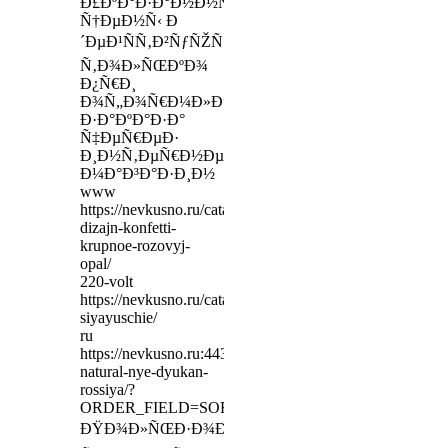
Ð£ÐºÐ°Ð·Ð°Ð½Ð½Ñ‹Ðµ
Ñ†ÐµÐ½Ñ‹ Ð
´ÐµÐ¹ÑÑ‚Ð²ÑƒÑŽÑ‚
Ñ‚Ð¾Ð»ÑŒÐºÐ¾
Ð¿Ñ€Ð¸
Ð¾Ñ„Ð¾Ñ€Ð¼Ð»ÐµÐ½Ð¸Ð¸
Ð·Ð°ÐºÐ°Ð·Ð°
Ñ‡ÐµÑ€ÐµÐ·
Ð¸Ð½Ñ‚ÐµÑ€Ð½ÐµÑ‚-
Ð¼Ð°Ð³Ð°Ð·Ð¸Ð½
www
https://nevkusno.ru/catalog/konfetti/op390-
dizajn-konfetti-
krupnoe-rozovyj-
opal/
220-volt
https://nevkusno.ru/catalog/kraski-
siyayuschie/
ru
https://nevkusno.ru:443/catalog/aromatizatory-
natural-nye-dyukan-
rossiya/?
ORDER_FIELD=SORT&ORDER_TYPE=ASC
ÐŸÐ¾Ð»ÑŒÐ·Ð¾Ð²Ð°Ñ‚ÐµÐ»ÑŒÑÐºÐ¾Ðµ