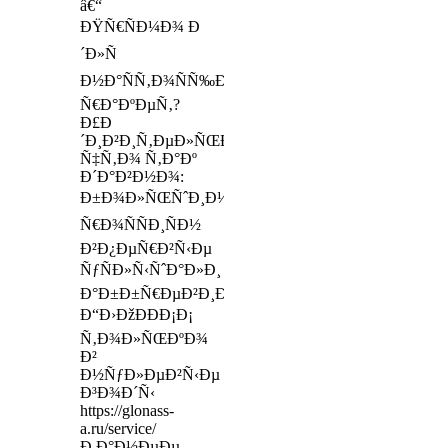
â€“
ÐŸÑ€ÑÐ¼Ð¾ Ð
´Ð»Ñ
Ð½Ð°ÑÑ‚Ð¾ÑÑ‰Ð¸Ñ…
Ñ€Ð°ÐºÐµÑ‚?
Ð£Ð
´Ð¸Ð²Ð¸Ñ‚ÐµÐ»ÑŒÐ½Ð¾,
Ñ‡Ñ‚Ð¾ Ñ‚Ð°Ðº
Ð´Ð°Ð²Ð½Ð¾:
Ð±Ð¾Ð»ÑŒÑˆÐ¸Ð½ÑÑ‚Ð²Ð¾
Ñ€Ð¾ÑÑÐ¸ÑÐ½
Ð²Ð¿ÐµÑ€Ð²Ñ‹Ðµ
ÑƒÑÐ»Ñ‹ÑˆÐ°Ð»Ð¸
Ð°Ð±Ð±Ñ€ÐµÐ²Ð¸Ð°Ñ‚ÑƒÑ€Ñƒ
Ð“Ð›ÐžÐÐÐ¡Ð¡
Ñ‚Ð¾Ð»ÑŒÐºÐ¾
Ð²
Ð½ÑƒÐ»ÐµÐ²Ñ‹Ðµ
Ð³Ð¾Ð´Ñ‹
https://glonass-
a.ru/service/
Ð Ð°Ð½ÐµÐµ