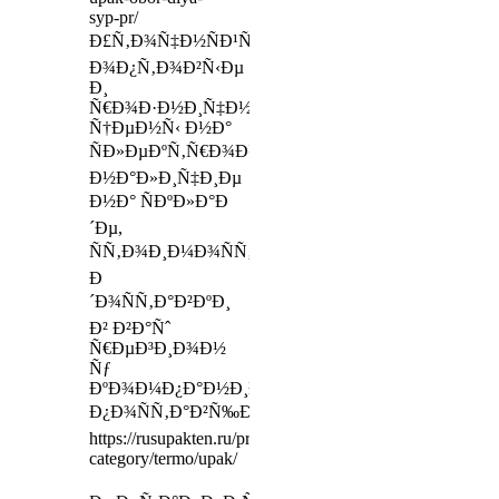
syp-pr/
Ð£Ñ‚Ð¾Ñ‡Ð½ÑÐ¹Ñ‚Ðµ
Ð¾Ð¿Ñ‚Ð¾Ð²Ñ‹Ðµ
Ð¸
Ñ€Ð¾Ð·Ð½Ð¸Ñ‡Ð½Ñ‹Ðµ
Ñ†ÐµÐ½Ñ‹ Ð½Ð°
ÑÐ»ÐµÐºÑ‚Ñ€Ð¾Ð½Ð°Ð³Ñ€ÐµÐ²Ð°Ñ‚ÐµÐ»Ð¸,
Ð½Ð°Ð»Ð¸Ñ‡Ð¸Ðµ
Ð½Ð° ÑÐºÐ»Ð°Ð
´Ðµ,
ÑÑ‚Ð¾Ð¸Ð¼Ð¾ÑÑ‚ÑŒ
Ð
´Ð¾ÑÑ‚Ð°Ð²ÐºÐ¸
Ð² Ð²Ð°Ñˆ
Ñ€ÐµÐ³Ð¸Ð¾Ð½
Ñƒ
ÐºÐ¾Ð¼Ð¿Ð°Ð½Ð¸Ð¸
Ð¿Ð¾ÑÑ‚Ð°Ð²Ñ‰Ð¸ÐºÐ°
https://rusupakten.ru/product-
category/termo/upak/