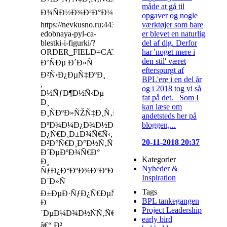
måde at gå til
Ð¾ÑÐ½Ð¾Ð²Ð°Ð¼
opgaver og nogle
værktøjer som bare
https://nevkusno.ru:443/sale/s-
er blevet en naturlig
edobnaya-pyl-ca-
del af dig. Derfor
blestki-i-figurki/?
har 'noget mere i
ORDER_FIELD=CATALOG_PRICE_1&ORDER_TY
den stil' været
Ð’ÑÐµ Ð´Ð»Ñ
efterspurgt af
Ð²Ñ‹Ð¿ÐµÑ‡ÐºÐ¸
BPL'ere i en del år
,
og i 2018 tog vi så
Ð½ÑƒÐ¶Ð½Ñ‹Ðµ
fat på det. Som I
Ð¸
kan læse om
Ð¸ÑÐºÐ»ÑŽÑ‡Ð¸Ñ‚ÐµÐ»ÑŒÐ½Ñ‹Ðµ
andetsteds her på
bloggen,...
ÐºÐ¾Ð¼Ð¿Ð¾Ð½ÐµÐ½Ñ‚Ñ‹,
Ð¿Ñ€Ð¸Ð±Ð¾Ñ€Ñ‹,
20-11-2018 20:37
Ð²Ð°Ñ€Ð¸Ð°Ð½Ñ‚Ñ‹
Ð´ÐµÐºÐ¾Ñ€Ð°
Kategorier
Ð¸
Nyheder &
ÑƒÐ¿Ð°ÐºÐ¾Ð²ÐºÐ¸
Inspiration
Ð´Ð»Ñ
Tags
Ð±ÐµÐ·ÑƒÐ¿Ñ€ÐµÑ‡Ð½Ð¾Ð¹
BPL tankegangen
Ð
Project Leadership
´ÐµÐ¼Ð¾Ð½ÑÑ‚Ñ€Ð°Ñ†Ð¸Ð¸
early bird
â€“ Ð²