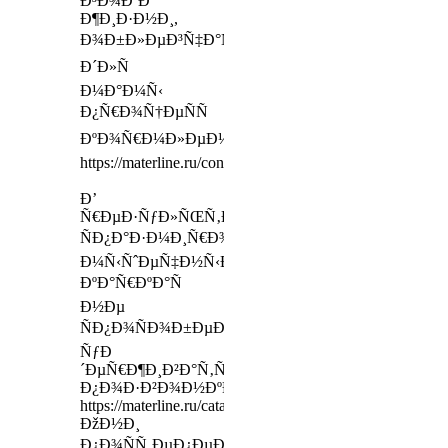
Ð³Ð¾Ð´Ð°
Ð¶Ð¸Ð·Ð½Ð¸,
Ð¾Ð±Ð»ÐµÐ³Ñ‡Ð°Ñ
Ð´Ð»Ñ
Ð¼Ð°Ð¼Ñ‹
Ð¿Ñ€Ð¾Ñ†ÐµÑÑ
ÐºÐ¾Ñ€Ð¼Ð»ÐµÐ½Ð¸Ñ
https://materline.ru/contacts/
Ð’
Ñ€ÐµÐ·ÑƒÐ»ÑŒÑ‚Ð°Ñ‚Ðµ
ÑÐ¿Ð°Ð·Ð¼Ð¸Ñ€Ð¾Ð²Ð°Ð½Ð¸Ñ
Ð¼Ñ‹ÑˆÐµÑ‡Ð½Ñ‹Ð¹
ÐºÐ°Ñ€ÐºÐ°Ñ
Ð½Ðµ
ÑÐ¿Ð¾ÑÐ¾Ð±ÐµÐ½
ÑƒÐ
´ÐµÑ€Ð¶Ð¸Ð²Ð°Ñ‚ÑŒ
Ð¿Ð¾Ð·Ð²Ð¾Ð½ÐºÐ¸
https://materline.ru/catalog/accessories/
ÐžÐ½Ð¸
Ð¿Ð¾ÑÑ‚ÐµÐ¿ÐµÐ½Ð½Ð¾