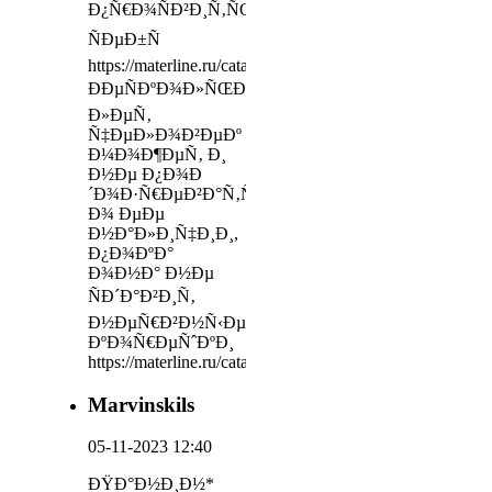
Ð¿Ñ€Ð¾ÑÐ²Ð¸Ñ‚ÑŒ
ÑÐµÐ±Ñ
https://materline.ru/catalog/mattresses_for_babys/
ÐÐµÑÐºÐ¾Ð»ÑŒÐºÐ¾
Ð»ÐµÑ‚
Ñ‡ÐµÐ»Ð¾Ð²ÐµÐº
Ð¼Ð¾Ð¶ÐµÑ‚ Ð¸
Ð½Ðµ Ð¿Ð¾Ð
´Ð¾Ð·Ñ€ÐµÐ²Ð°Ñ‚ÑŒ
Ð¾ ÐµÐµ
Ð½Ð°Ð»Ð¸Ñ‡Ð¸Ð¸,
Ð¿Ð¾ÐºÐ°
Ð¾Ð½Ð° Ð½Ðµ
ÑÐ´Ð°Ð²Ð¸Ñ‚
Ð½ÐµÑ€Ð²Ð½Ñ‹Ðµ
ÐºÐ¾Ñ€ÐµÑˆÐºÐ¸
https://materline.ru/catalog/accessories/pillows/mfsaponetta
Marvinskils
05-11-2023 12:40
ÐŸÐ°Ð½Ð¸Ð½*