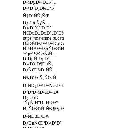
Ð½ÐµÐ¾Ð±Ñ…
Ð¾Ð´Ð¸Ð¼Ð°Ñ
Ñ‡Ð°ÑÑ‚ÑŒ
Ð¿Ð¾ ÑƒÑ…
Ð¾Ð´Ñƒ Ð·Ð°
Ñ€ÐµÐ±ÐµÐ½ÐºÐ¾Ð¼
https://materline.ru/catalog/mattresses/duet/
ÐšÐ¾Ñ€Ð¼Ð»ÐµÐ½Ð¸Ðµ
Ð½Ð¾Ð²Ð¾Ñ€Ð¾Ð¶Ð
´ÐµÐ½Ð½Ñ‹Ñ…
Ð´ÐµÑ‚ÐµÐ¹
Ð¼Ð¾Ð¶ÐµÑ‚
Ð¿Ñ€Ð¾Ð¸ÑÑ…
Ð¾Ð´Ð¸Ñ‚ÑŒ Ñ
Ð¸ÑÐ¿Ð¾Ð»ÑŒÐ·Ð¾Ð²Ð°Ð½Ð¸ÐµÐ¼
Ð´Ð°Ð½Ð½Ð¾Ð¹
Ð¿Ð¾Ð
´ÑƒÑˆÐºÐ¸ Ð½Ð°
Ð¿Ñ€Ð¾Ñ‚ÑÐ¶ÐµÐ½Ð¸Ð¸
Ð²ÑÐµÐ³Ð¾
Ð¿ÐµÑ€Ð²Ð¾Ð³Ð¾