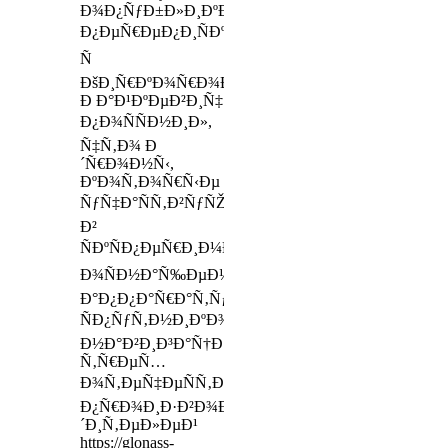
Ð¾Ð¿ÑƒÐ±Ð»Ð¸ÐºÐ¾Ð²Ð°Ð»
Ð¿ÐµÑ€ÐµÐ¿Ð¸ÑÐºÑƒ
Ñ
ÐšÐ¸Ñ€ÐºÐ¾Ñ€Ð¾Ð²Ñ‹Ð¼:
Ð Ð°Ð¹ÐºÐµÐ²Ð¸Ñ‡
Ð¿Ð¾ÑÑÐ½Ð¸Ð»,
Ñ‡Ñ‚Ð¾ Ð
´Ñ€Ð¾Ð½Ñ‹,
ÐºÐ¾Ñ‚Ð¾Ñ€Ñ‹Ðµ
ÑƒÑ‡Ð°ÑÑ‚Ð²ÑƒÑŽÑ‚
Ð²
ÑÐºÑÐ¿ÐµÑ€Ð¸Ð¼ÐµÐ½Ñ‚Ðµ,
Ð¾ÑÐ½Ð°Ñ‰ÐµÐ½Ñ‹
Ð°Ð¿Ð¿Ð°Ñ€Ð°Ñ‚ÑƒÑ€Ð¾Ð¹
ÑÐ¿ÑƒÑ‚Ð½Ð¸ÐºÐ¾Ð²Ð¾Ð¹
Ð½Ð°Ð²Ð¸Ð³Ð°Ñ†Ð¸Ð¸
Ñ‚Ñ€ÐµÑ…
Ð¾Ñ‚ÐµÑ‡ÐµÑÑ‚Ð²ÐµÐ½Ð½Ñ‹Ñ…
Ð¿Ñ€Ð¾Ð¸Ð·Ð²Ð¾Ð
´Ð¸Ñ‚ÐµÐ»ÐµÐ¹
https://glonass-