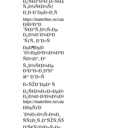
Ð¿Ñ€Ð°Ð²Ð¸Ð»ÑŒÐ½ÑƒÑŽ
Ñ„Ð¾Ñ€Ð¼Ñƒ
Ð¸Ð·Ð´ÐµÐ»Ð¸Ñ
https://materline.ru/catalog/mattresses/comfort/dolce_luna/
ÐšÐ²Ð°Ð
´Ñ€Ð°Ñ‚Ð½Ñ‹Ðµ
Ð¿Ð¾Ð´Ð¾Ð¹Ð
´ÑƒÑ‚ Ð´Ð»Ñ
ÐµÐ¶ÐµÐ
´Ð½ÐµÐ²Ð½Ð¾Ð³Ð¾
ÑÐ½Ð°, Ð²
Ñ„Ð¾Ñ€Ð¼Ðµ
Ð²Ð°Ð»Ð¸ÐºÐ°
â€“ Ð´Ð»Ñ
Ð»ÑŽÐ´ÐµÐ¹ Ñ
Ð¿Ñ€Ð¾Ð±Ð»ÐµÐ¼Ð½Ñ‹Ð¼
Ð¿Ð¾Ð·Ð²Ð¾Ð½Ð¾Ñ‡Ð½Ð¸ÐºÐ¾Ð¼
https://materline.ru/catalog/accessories/
ÐÐµÑƒÐ
´Ð¾Ð±Ð½Ñ‹Ð¼Ð¸
ÑÑ‡Ð¸Ñ‚Ð°ÑŽÑ‚ÑÑ
ÐºÑ€ÑƒÐ³Ð»Ñ‹Ðµ