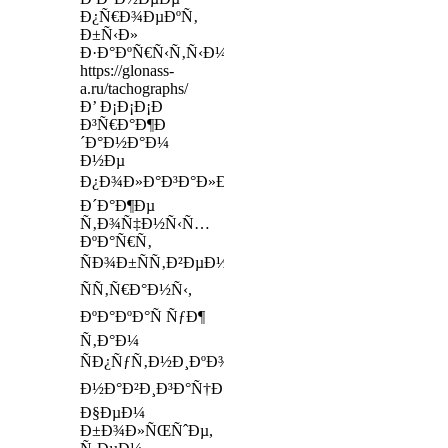
Ð¿Ñ€Ð¾ÐµÐºÑ‚
Ð±Ñ‹Ð»
Ð·Ð°ÐºÑ€Ñ‹Ñ‚Ñ‹Ð¼
https://glonass-
a.ru/tachographs/
Ð’ Ð¡Ð¡Ð¡Ð
Ð³Ñ€Ð°Ð¶Ð
´Ð°Ð½Ð°Ð¼
Ð½Ðµ
Ð¿Ð¾Ð»Ð°Ð³Ð°Ð»Ð¾ÑÑŒ
Ð´Ð°Ð¶Ðµ
Ñ‚Ð¾Ñ‡Ð½Ñ‹Ñ…
ÐºÐ°Ñ€Ñ‚
ÑÐ¾Ð±ÑÑ‚Ð²ÐµÐ½Ð½Ð¾Ð¹
ÑÑ‚Ñ€Ð°Ð½Ñ‹,
ÐºÐ°ÐºÐ°Ñ ÑƒÐ¶
Ñ‚Ð°Ð¼
ÑÐ¿ÑƒÑ‚Ð½Ð¸ÐºÐ¾Ð²Ð°Ñ
Ð½Ð°Ð²Ð¸Ð³Ð°Ñ†Ð¸Ñ!
Ð§ÐµÐ¼
Ð±Ð¾Ð»ÑŒÑˆÐµ,