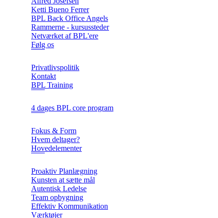
Alfred Josefsen
Ketti Bueno Ferrer
BPL Back Office Angels
Rammerne - kursussteder
Netværket af BPL'ere
Følg os
Privatlivspolitik
Kontakt
BPL Training
4 dages BPL core program
Fokus & Form
Hvem deltager?
Hovedelementer
Proaktiv Planlægning
Kunsten at sætte mål
Autentisk Ledelse
Team opbygning
Effektiv Kommunikation
Værktøjer