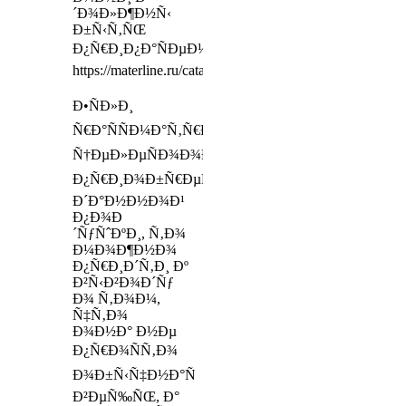
´Ð¾Ð»Ð¶Ð½Ñ‹
Ð±Ñ‹Ñ‚ÑŒ
Ð¿Ñ€Ð¸Ð¿Ð°ÑÐµÐ½Ñ‹
https://materline.ru/catalog/mattresses/lux/laura/
Ð•ÑÐ»Ð¸
Ñ€Ð°ÑÑÐ¼Ð°Ñ‚Ñ€Ð¸Ð²Ð°Ñ‚ÑŒ
Ñ†ÐµÐ»ÐµÑÐ¾Ð¾Ð±Ñ€Ð°Ð·Ð½Ð¾ÑÑ‚ÑŒ
Ð¿Ñ€Ð¸Ð¾Ð±Ñ€ÐµÑ‚ÐµÐ½Ð¸Ñ
Ð´Ð°Ð½Ð½Ð¾Ð¹
Ð¿Ð¾Ð
´ÑƒÑˆÐºÐ¸, Ñ‚Ð¾
Ð¼Ð¾Ð¶Ð½Ð¾
Ð¿Ñ€Ð¸Ð´Ñ‚Ð¸ Ðº
Ð²Ñ‹Ð²Ð¾Ð´Ñƒ
Ð¾ Ñ‚Ð¾Ð¼,
Ñ‡Ñ‚Ð¾
Ð¾Ð½Ð° Ð½Ðµ
Ð¿Ñ€Ð¾ÑÑ‚Ð¾
Ð¾Ð±Ñ‹Ñ‡Ð½Ð°Ñ
Ð²ÐµÑ‰ÑŒ, Ð°