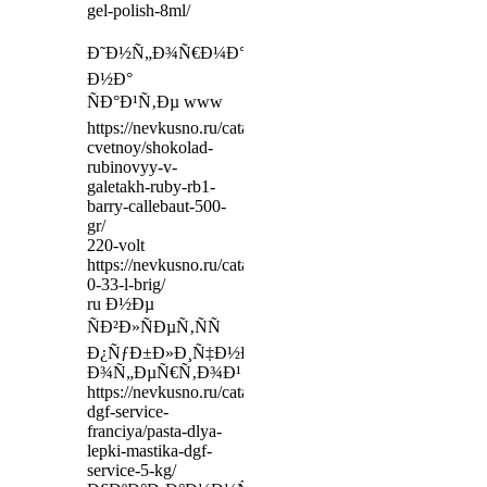
gel-polish-8ml/
Ð˜Ð½Ñ„Ð¾Ñ€Ð¼Ð°Ñ†Ð¸Ñ
Ð½Ð°
ÑÐ°Ð¹Ñ‚Ðµ www
https://nevkusno.ru/catalog/shokolad-
cvetnoy/shokolad-
rubinovyy-v-
galetakh-ruby-rb1-
barry-callebaut-500-
gr/
220-volt
https://nevkusno.ru/catalog/drugie1/stakan-
0-33-l-brig/
ru Ð½Ðµ
ÑÐ²Ð»ÑÐµÑ‚ÑÑ
Ð¿ÑƒÐ±Ð»Ð¸Ñ‡Ð½Ð¾Ð¹
Ð¾Ñ„ÐµÑ€Ñ‚Ð¾Ð¹
https://nevkusno.ru/catalog/mastika-
dgf-service-
franciya/pasta-dlya-
lepki-mastika-dgf-
service-5-kg/