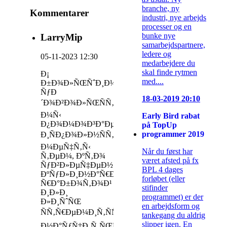
branche, ny
Kommentarer
industri, nye arbejds
processer og en
bunke nye
LarryMip
samarbejdspartnere,
ledere og
05-11-2023 12:30
medarbejdere du
skal finde rytmen
Ð¡
med....
Ð±Ð¾Ð»ÑŒÑˆÐ¸Ð¼
ÑƒÐ
18-03-2019 20:10
´Ð¾Ð²Ð¾Ð»ÑŒÑÑ‚Ð²Ð¸ÐµÐ¼
Ð¼Ñ‹
Early Bird rabat
Ð¿Ð¾Ð¼Ð¾Ð³Ð°ÐµÐ¼
på TopUp
programmer 2019
Ð¸ÑÐ¿Ð¾Ð»Ð½ÑÑ‚ÑŒ
Ð¼ÐµÑ‡Ñ‚Ñ‹
Når du først har
Ñ‚ÐµÐ¼, ÐºÑ‚Ð¾
været afsted på fx
ÑƒÐ²Ð»ÐµÑ‡ÐµÐ½
BPL 4 dages
ÐºÑƒÐ»Ð¸Ð½Ð°Ñ€Ð½Ð¾Ð¹
forløbet (eller
Ñ€Ð°Ð±Ð¾Ñ‚Ð¾Ð¹
stifinder
Ð¸Ð»Ð¸
programmet) er der
Ð»Ð¸ÑˆÑŒ
en arbejdsform og
ÑÑ‚Ñ€ÐµÐ¼Ð¸Ñ‚ÑÑ
tankegang du aldrig
slipper igen. En
Ð½Ð°ÑƒÑ‡Ð¸Ñ‚ÑŒÑÑ