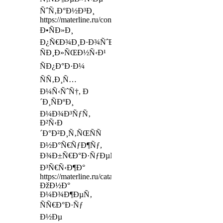
ÑˆÑ‚Ð°Ð½Ð³Ð¸
https://materline.ru/contacts/
Ð•ÑÐ»Ð¸
Ð¿Ñ€Ð¾Ð¸Ð·Ð¾ÑˆÐµÐ»
ÑÐ¸Ð»ÑŒÐ½Ñ‹Ð¹
ÑÐ¿Ð°Ð·Ð¼
ÑÑ‚Ð¸Ñ…
Ð¼Ñ‹ÑˆÑ†, Ð
´Ð¸ÑÐºÐ¸
Ð¼Ð¾Ð³ÑƒÑ‚
Ð²Ñ‹Ð
´Ð°Ð²Ð¸Ñ‚ÑŒÑÑ
Ð½Ð°Ñ€ÑƒÐ¶Ñƒ,
Ð¾Ð±Ñ€Ð°Ð·ÑƒÐµÑ‚ÑÑ
Ð³Ñ€Ñ‹Ð¶Ð°
https://materline.ru/catalog/mattresses/lux/
ÐžÐ½Ð°
Ð¼Ð¾Ð¶ÐµÑ‚
ÑÑ€Ð°Ð·Ñƒ
Ð½Ðµ