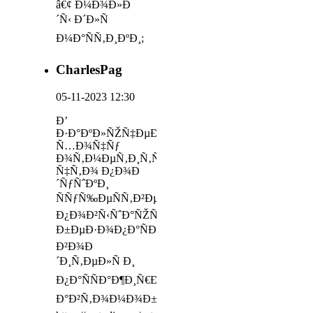
â€¢ Ð¼Ð¾Ð»Ð
´Ñ‹ Ð´Ð»Ñ
Ð¼Ð°ÑÑ‚Ð¸ÐºÐ¸;
CharlesPag
05-11-2023 12:30
Ð’
Ð·Ð°ÐºÐ»ÑŽÑ‡ÐµÐ½Ð¸Ðµ
Ñ…Ð¾Ñ‡Ñƒ
Ð¾Ñ‚Ð¼ÐµÑ‚Ð¸Ñ‚ÑŒ,
Ñ‡Ñ‚Ð¾ Ð¿Ð¾Ð
´ÑƒÑˆÐºÐ¸
ÑÑƒÑ‰ÐµÑÑ‚Ð²ÐµÐ½Ð½Ð¾
Ð¿Ð¾Ð²Ñ‹ÑˆÐ°ÑŽÑ‚
Ð±ÐµÐ·Ð¾Ð¿Ð°ÑÐ½Ð¾ÑÑ‚ÑŒ
Ð²Ð¾Ð
´Ð¸Ñ‚ÐµÐ»Ñ Ð¸
Ð¿Ð°ÑÑÐ°Ð¶Ð¸Ñ€Ð¾Ð²
Ð°Ð²Ñ‚Ð¾Ð¼Ð¾Ð±Ð¸Ð»Ñ