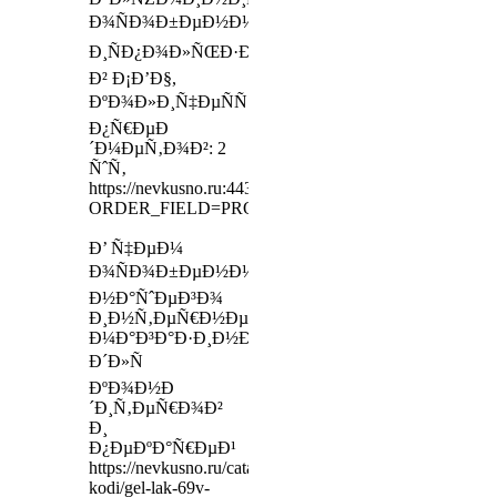
Ð¾ÑÐ¾Ð±ÐµÐ½Ð½Ð¾ÑÑ‚Ð¸:
Ð¸ÑÐ¿Ð¾Ð»ÑŒÐ·Ð¾Ð²Ð°Ð½Ð¸Ðµ
Ð² Ð¡Ð’Ð§,
ÐºÐ¾Ð»Ð¸Ñ‡ÐµÑÑ‚Ð²Ð¾
Ð¿Ñ€ÐµÐ
´Ð¼ÐµÑ‚Ð¾Ð²: 2
ÑˆÑ‚
https://nevkusno.ru:443/sale/kunzhut/?
ORDER_FIELD=PROPERTY_PERCENT&ORDER_
Ð’ Ñ‡ÐµÐ¼
Ð¾ÑÐ¾Ð±ÐµÐ½Ð½Ð¾ÑÑ‚ÑŒ
Ð½Ð°ÑˆÐµÐ³Ð¾
Ð¸Ð½Ñ‚ÐµÑ€Ð½ÐµÑ‚-
Ð¼Ð°Ð³Ð°Ð·Ð¸Ð½Ð°
Ð´Ð»Ñ
ÐºÐ¾Ð½Ð
´Ð¸Ñ‚ÐµÑ€Ð¾Ð²
Ð¸
Ð¿ÐµÐºÐ°Ñ€ÐµÐ¹
https://nevkusno.ru/catalog/kodi-
kodi/gel-lak-69v-