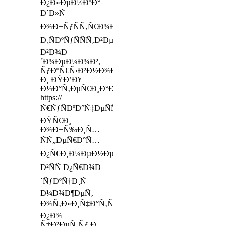
Ð¿Ð»ÐµÐ½ÐºÐ°
Ð´Ð»Ñ
Ð¾Ð±ÑƒÑÑ‚Ñ€Ð¾Ð¹ÑÑ‚Ð²Ð°
Ð¸ÑÐºÑƒÑÑÑ‚Ð²ÐµÐ½Ð½Ñ‹Ñ…
Ð²Ð¾Ð
´Ð¾ÐµÐ¼Ð¾Ð²,
ÑƒÐºÑ€Ñ‹Ð²Ð½Ð¾Ð¹
Ð¸ ÐŸÐ’Ð¥
Ð¼Ð°Ñ‚ÐµÑ€Ð¸Ð°Ð»
https://
Ñ€ÑƒÑÐºÐ°Ñ‡ÐµÑÑ‚Ð²Ð¾.com
ÐŸÑ€Ð¸
Ð¾Ð±Ñ‰Ð¸Ñ…
ÑÑ„ÐµÑ€Ð°Ñ…
Ð¿Ñ€Ð¸Ð¼ÐµÐ½ÐµÐ½Ð¸Ñ
Ð²ÑÑ Ð¿Ñ€Ð¾Ð
´ÑƒÐºÑ†Ð¸Ñ
Ð¼Ð¾Ð¶ÐµÑ‚
Ð¾Ñ‚Ð»Ð¸Ñ‡Ð°Ñ‚ÑŒÑÑ
Ð¿Ð¾
Ñ†Ð²ÐµÑ‚Ñƒ Ð¸