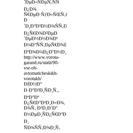
´ÐµÐ»ÑÐµÑ‚ÑÑ
Ð¿Ð¾
Ñ€ÐµÐ·ÑƒÐ»ÑŒÑ‚Ð°Ñ‚Ð°Ð¼
Ð
´Ð¸Ð°Ð³Ð½Ð¾ÑÑ‚Ð¸ÐºÐ¸,
Ð¿Ñ€Ð¾Ð²ÐµÐ
´ÐµÐ½Ð½Ð¾Ð¹
Ð¼Ð°ÑÑ‚ÐµÑ€Ð¾Ð¼
ÐºÐ¾Ð¼Ð¿Ð°Ð½Ð¸Ð¸
http://www.vorota-
garand.ru/statii/90-
vse-ob-
avtomaticheskikh-
vorotakh/
ÐžÐ½Ð°
Ð·Ð°Ð²Ð¸ÑÐ¸Ñ‚,
ÐºÐ°Ðº
Ð¿Ñ€Ð°Ð²Ð¸Ð»Ð¾,
Ð¾Ñ‚ Ð²Ð¸Ð´Ð°
Ð½ÐµÐ¸ÑÐ¿Ñ€Ð°Ð²Ð½Ð¾ÑÑ‚Ð¸
Ð¸
ÑÐ¾ÑÑ‚Ð¾Ð¸Ñ‚