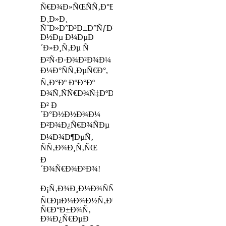
Ñ€Ð¾Ð»ÑŒÑÑ‚Ð°Ð²ÐµÐ½
Ð¸Ð»Ð¸
ÑˆÐ»Ð°Ð³Ð±Ð°ÑƒÐ¼Ð¾Ð²,
Ð½Ðµ Ð¼ÐµÐ
´Ð»Ð¸Ñ‚Ðµ Ñ
Ð²Ñ‹Ð·Ð¾Ð²Ð¾Ð¼
Ð¼Ð°ÑÑ‚ÐµÑ€Ð°,
Ñ‚Ð°Ðº ÐºÐ°Ðº
Ð¾Ñ‚ÑÑ€Ð¾Ñ‡ÐºÐ°
Ð² Ð
´Ð°Ð½Ð½Ð¾Ð¼
Ð²Ð¾Ð¿Ñ€Ð¾ÑÐµ
Ð¼Ð¾Ð¶ÐµÑ‚
ÑÑ‚Ð¾Ð¸Ñ‚ÑŒ
Ð
´Ð¾Ñ€Ð¾Ð³Ð¾!
Ð¡Ñ‚Ð¾Ð¸Ð¼Ð¾ÑÑ‚ÑŒ
Ñ€ÐµÐ¼Ð¾Ð½Ñ‚Ð½Ñ‹Ñ…
Ñ€Ð°Ð±Ð¾Ñ‚
Ð¾Ð¿Ñ€ÐµÐ