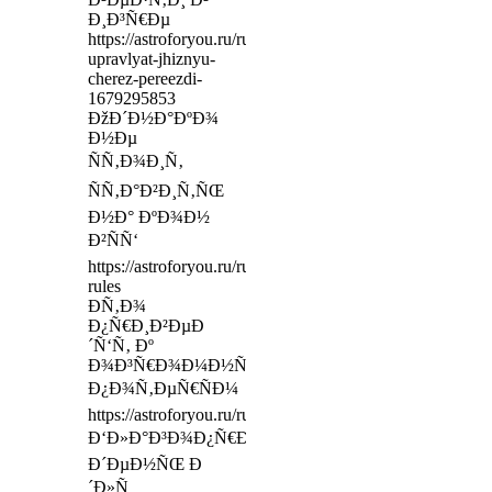
Ð¸Ð³Ñ€Ðµ
https://astroforyou.ru/ru/learning/lesson/kak-
upravlyat-jhiznyu-
cherez-pereezdi-
1679295853
ÐžÐ´Ð½Ð°ÐºÐ¾
Ð½Ðµ
ÑÑ‚Ð¾Ð¸Ñ‚
ÑÑ‚Ð°Ð²Ð¸Ñ‚ÑŒ
Ð½Ð° ÐºÐ¾Ð½
Ð²ÑÑ‘
https://astroforyou.ru/ru/payment-
rules
Ð­Ñ‚Ð¾
Ð¿Ñ€Ð¸Ð²ÐµÐ
´Ñ‘Ñ‚ Ðº
Ð¾Ð³Ñ€Ð¾Ð¼Ð½Ñ‹Ð¼
Ð¿Ð¾Ñ‚ÐµÑ€ÑÐ¼
https://astroforyou.ru/ru/independed/localmap
Ð‘Ð»Ð°Ð³Ð¾Ð¿Ñ€Ð¸ÑÑ‚Ð½Ñ‹Ð¹
Ð´ÐµÐ½ÑŒ Ð
´Ð»Ñ