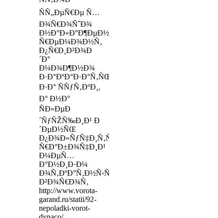
ÑÑ„ÐµÑ€Ðµ Ñ…
Ð¾Ñ€Ð¾ÑˆÐ¾
Ð½Ð°Ð»Ð°Ð¶ÐµÐ½,
Ñ€ÐµÐ¼Ð¾Ð½Ñ‚
Ð¿Ñ€Ð¸Ð²Ð¾Ð
´Ð°
Ð¼Ð¾Ð¶Ð½Ð¾
Ð·Ð°ÐºÐ°Ð·Ð°Ñ‚ÑŒ
Ð·Ð° ÑÑƒÑ‚ÐºÐ¸,
Ð° Ð½Ð°
ÑÐ»ÐµÐ
´ÑƒÑŽÑ‰Ð¸Ð¹ Ð
´ÐµÐ½ÑŒ
Ð¿Ð¾Ð»ÑƒÑ‡Ð¸Ñ‚ÑŒ
Ñ€Ð°Ð±Ð¾Ñ‡Ð¸Ð¹
Ð¼ÐµÑ…
Ð°Ð½Ð¸Ð·Ð¼
Ð¾Ñ‚ÐºÐ°Ñ‚Ð½Ñ‹Ñ…
Ð²Ð¾Ñ€Ð¾Ñ‚
http://www.vorota-
garand.ru/statii/92-
nepoladki-vorot-
dynaco/