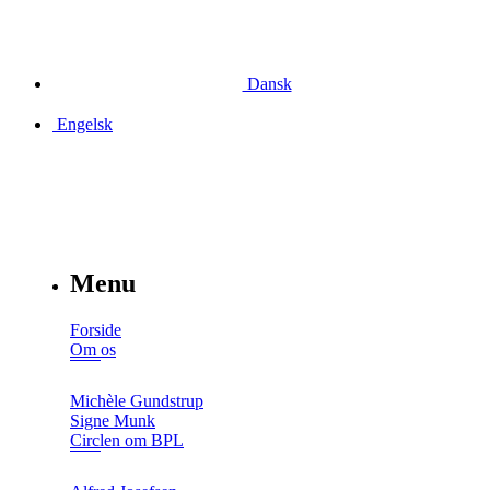
Dansk
Engelsk
Menu
Forside
Om os
Michèle Gundstrup
Signe Munk
Circlen om BPL