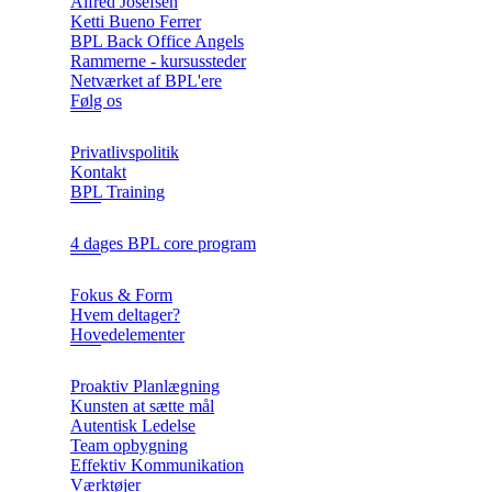
Alfred Josefsen
Ketti Bueno Ferrer
BPL Back Office Angels
Rammerne - kursussteder
Netværket af BPL'ere
Følg os
Privatlivspolitik
Kontakt
BPL Training
4 dages BPL core program
Fokus & Form
Hvem deltager?
Hovedelementer
Proaktiv Planlægning
Kunsten at sætte mål
Autentisk Ledelse
Team opbygning
Effektiv Kommunikation
Værktøjer