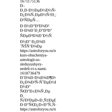
1671175136
Ð–
Ð¸Ð·Ð½ÐµÐ½Ð½Ñ‹Ð¹
Ð¿Ð¾Ñ‚ÐµÐ½Ñ†Ð¸Ð°Ð»
Ð²ÑÐµÑ…
Ð·Ð½Ð°ÐºÐ¾Ð²
Ð·Ð¾Ð´Ð¸Ð°ÐºÐ°
ÑÐµÐ³Ð¾Ð´Ð½Ñ
Ð½Ð° Ð¿Ð¾Ð
´ÑŠÑ‘Ð¼Ðµ
https://astroforyou.ru/ru/articles/nachinaem-
kurs-obucheniya-
astrologii-so-
sleduyushyey-
nedeli-vi-s-nami-
1618736479
Ð’Ð¾Ð·Ð¼Ð¾Ð¶Ð½Ð¾
Ð¿Ð¾Ð²Ñ‹ÑˆÐµÐ½Ð¸Ðµ
Ð½Ð°
Ñ€Ð°Ð±Ð¾Ñ‚Ðµ
Ð¸
ÑƒÐ²ÐµÐ»Ð¸Ñ‡ÐµÐ½Ð¸Ðµ
Ð·Ð°Ñ€Ð¿Ð»Ð°Ñ‚Ñ‹
https://astroforyou.ru/ru/independed/transits-