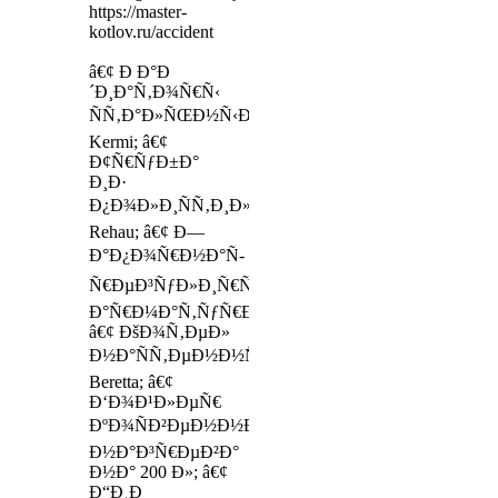
https://master-
kotlov.ru/accident
â€¢ Ð Ð°Ð
´Ð¸Ð°Ñ‚Ð¾Ñ€Ñ‹
ÑÑ‚Ð°Ð»ÑŒÐ½Ñ‹Ðµ
Kermi; â€¢
Ð¢Ñ€ÑƒÐ±Ð°
Ð¸Ð·
Ð¿Ð¾Ð»Ð¸ÑÑ‚Ð¸Ð»ÐµÐ½Ð°
Rehau; â€¢ Ð—
Ð°Ð¿Ð¾Ñ€Ð½Ð°Ñ-
Ñ€ÐµÐ³ÑƒÐ»Ð¸Ñ€ÑƒÑŽÑ‰Ð°Ñ
Ð°Ñ€Ð¼Ð°Ñ‚ÑƒÑ€Ð°;
â€¢ ÐšÐ¾Ñ‚ÐµÐ»
Ð½Ð°ÑÑ‚ÐµÐ½Ð½Ñ‹Ð¹
Beretta; â€¢
Ð‘Ð¾Ð¹Ð»ÐµÑ€
ÐºÐ¾ÑÐ²ÐµÐ½Ð½Ð¾Ð³Ð¾
Ð½Ð°Ð³Ñ€ÐµÐ²Ð°
Ð½Ð° 200 Ð»; â€¢
Ð“Ð¸Ð