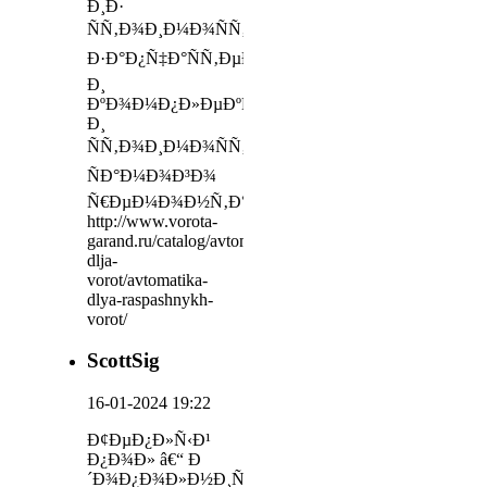
Ð¸Ð·
ÑÑ‚Ð¾Ð¸Ð¼Ð¾ÑÑ‚Ð¸
Ð·Ð°Ð¿Ñ‡Ð°ÑÑ‚ÐµÐ¹
Ð¸
ÐºÐ¾Ð¼Ð¿Ð»ÐµÐºÑ‚ÑƒÑŽÑ‰Ð¸Ñ…
Ð¸
ÑÑ‚Ð¾Ð¸Ð¼Ð¾ÑÑ‚Ð¸
ÑÐ°Ð¼Ð¾Ð³Ð¾
Ñ€ÐµÐ¼Ð¾Ð½Ñ‚Ð°
http://www.vorota-
garand.ru/catalog/avtomatika-
dlja-
vorot/avtomatika-
dlya-raspashnykh-
vorot/
ScottSig
16-01-2024 19:22
Ð¢ÐµÐ¿Ð»Ñ‹Ð¹
Ð¿Ð¾Ð» â€“ Ð
´Ð¾Ð¿Ð¾Ð»Ð½Ð¸Ñ‚ÐµÐ»ÑŒÐ½Ð¾