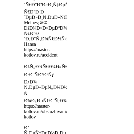
´Ñ€Ð°Ð²Ð»Ð¸Ñ‡ÐµÑÐºÐ¸Ð¹
Ñ€Ð°Ð·Ð
´ÐµÐ»Ð¸Ñ‚ÐµÐ»ÑŒ
Meibes; â€¢
ÐšÐ¾Ð»Ð»ÐµÐºÐ¾Ñ€
Ñ€Ð°Ð
´Ð¸Ð°Ñ‚Ð¾Ñ€Ð½Ñ‹Ð¹
Hansa
https://master-
kotlov.ru/accident
ÐžÑ„Ð¾Ñ€Ð¼Ð»ÑÐµÑ‚Ðµ
Ð·Ð°ÑÐ²ÐºÑƒ
Ð¿Ð¾
Ñ‚ÐµÐ»ÐµÑ„Ð¾Ð½Ñƒ
Ñ
Ð¾Ð¿ÐµÑ€Ð°Ñ‚Ð¾Ñ€Ð¾Ð¼
https://master-
kotlov.ru/obsluzhivanie-
kotlov
Ð’
Ñ‚ÐµÑ‡ÐµÐ½Ð¸Ðµ