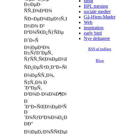
rabat
Ð±ÐµÐ·
BPL træning
ÑÑ‚Ð¾Ð³Ð¾
sociale medier
Gå-Hjem-Møder
ÑÐ»ÐµÐ¼ÐµÐ½Ñ‚Ð°,
Web
Ð½Ð¾ Ð²
inspiration
ÐºÐ¾Ñ€Ð¿ÑƒÑÐµ
early bird
Nye deltagere
Ð´Ð»Ñ
Ð½ÐµÐ³Ð¾
RSS af indlæg
Ð±ÑƒÐ´ÐµÑ‚
ÑƒÑÑ‚Ñ€Ð¾ÐµÐ½Ð¾
Blog
ÑÐ¿ÐµÑ†Ð¸Ð°Ð»ÑŒÐ½Ð¾Ð¹
Ð¼ÐµÑÑ‚Ð¾,
Ñ‡Ñ‚Ð¾ Ð
´Ð°ÐµÑ‚
Ð²Ð¾Ð·Ð¼Ð¾Ð¶Ð½Ð¾ÑÑ‚ÑŒ
Ð
´Ð°Ð»ÑŒÐ½ÐµÐ¹ÑˆÐµÐ¹
Ð
´Ð¾ÑƒÐºÐ¾Ð¼Ð¿Ð»ÐµÐºÑ‚Ð°Ñ†Ð¸Ð¸Ð¢Ð­
ÐÐ°
Ð½ÐµÐ¿Ð¾ÑÑ€ÐµÐ