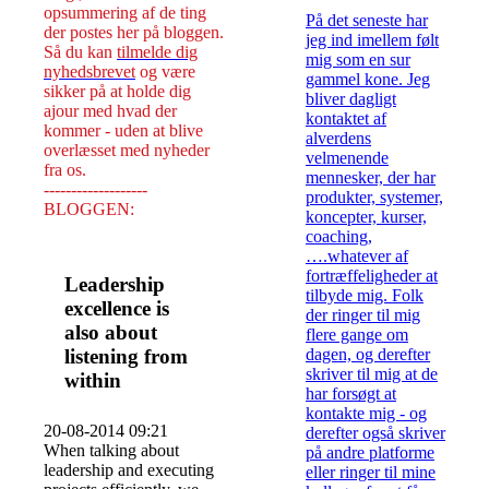
opsummering af de ting
På det seneste har
der postes her på bloggen.
jeg ind imellem følt
Så du kan
tilmelde dig
mig som en sur
nyhedsbrevet
og være
gammel kone. Jeg
sikker på at holde dig
bliver dagligt
ajour med hvad der
kontaktet af
kommer - uden at blive
alverdens
overlæsset med nyheder
velmenende
fra os.
mennesker, der har
-------------------
produkter, systemer,
BLOGGEN:
koncepter, kurser,
coaching,
….whatever af
fortræffeligheder at
Leadership
tilbyde mig. Folk
excellence is
der ringer til mig
also about
flere gange om
listening from
dagen, og derefter
skriver til mig at de
within
har forsøgt at
kontakte mig - og
20-08-2014 09:21
derefter også skriver
When talking about
på andre platforme
leadership and executing
eller ringer til mine