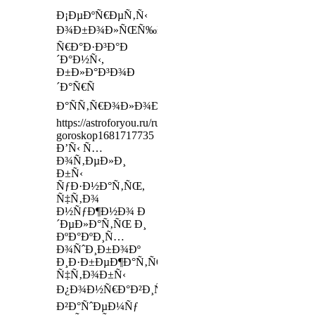
Ð¡ÐµÐºÑ€ÐµÑ‚Ñ‹
Ð¾Ð±Ð¾Ð»ÑŒÑ‰ÐµÐ½Ð¸Ñ
Ñ€Ð°Ð·Ð³Ð°Ð
´Ð°Ð½Ñ‹,
Ð±Ð»Ð°Ð³Ð¾Ð
´Ð°Ñ€Ñ
Ð°ÑÑ‚Ñ€Ð¾Ð»Ð¾Ð³Ð¸Ð¸
https://astroforyou.ru/ru/articles/solyarniy-
goroskop1681717735
Ð’Ñ‹ Ñ…
Ð¾Ñ‚ÐµÐ»Ð¸
Ð±Ñ‹
ÑƒÐ·Ð½Ð°Ñ‚ÑŒ,
Ñ‡Ñ‚Ð¾
Ð½ÑƒÐ¶Ð½Ð¾ Ð
´ÐµÐ»Ð°Ñ‚ÑŒ Ð¸
ÐºÐ°ÐºÐ¸Ñ…
Ð¾ÑˆÐ¸Ð±Ð¾Ðº
Ð¸Ð·Ð±ÐµÐ¶Ð°Ñ‚ÑŒ,
Ñ‡Ñ‚Ð¾Ð±Ñ‹
Ð¿Ð¾Ð½Ñ€Ð°Ð²Ð¸Ñ‚ÑŒÑÑ
Ð²Ð°ÑˆÐµÐ¼Ñƒ