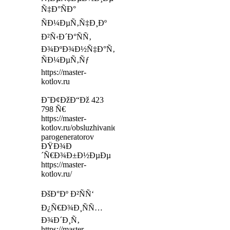
Ñ‡Ð°ÑÐ°
ÑÐ¼ÐµÑ‚Ñ‡Ð¸Ðº
Ð²Ñ‹Ð´Ð°ÑÑ‚
Ð¾ÐºÐ¾Ð½Ñ‡Ð°Ñ‚ÐµÐ»ÑŒÐ½ÑƒÑŽ
ÑÐ¼ÐµÑ‚Ñƒ
https://master-
kotlov.ru
Ð˜Ð¢ÐžÐ“Ðž 423
798 Ñ€
https://master-
kotlov.ru/obsluzhivanie-
parogeneratorov
ÐŸÐ¾Ð
´Ñ€Ð¾Ð±Ð½ÐµÐµ
https://master-
kotlov.ru/
ÐšÐ°Ðº Ð²ÑÑ‘
Ð¿Ñ€Ð¾Ð¸ÑÑ…
Ð¾Ð´Ð¸Ñ‚
https://master-