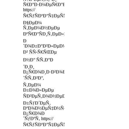
Ñ€Ð°Ð·Ð¼ÐµÑ€Ð°Ð¼
https://
Ñ€ÑƒÑÐºÐ°Ñ‡ÐµÑÑ‚Ð²Ð¾.com
Ð§ÐµÐ¼
Ñ‚ÐµÐ¼Ð½ÐµÐµ
ÐºÑ€Ð°ÑÐ¸Ñ‚ÐµÐ»ÑŒ,
Ð
´Ð¾Ð±Ð°Ð²Ð»ÐµÐ½Ð½Ñ‹Ð¹
Ð² ÑÑ‹Ñ€ÑŒÐµ
Ð½Ð° ÑÑ‚Ð°Ð
´Ð¸Ð¸
Ð¿Ñ€Ð¾Ð¸Ð·Ð²Ð¾Ð
´ÑÑ‚Ð²Ð°,
Ñ‚ÐµÐ¼
Ð±Ð¾Ð»ÐµÐµ
ÑÐ²ÐµÑ‚Ð¾Ð½ÐµÐ¿Ñ€Ð¾Ð½Ð¸Ñ†Ð°ÐµÐ¼Ñ‹Ð¼
Ð±ÑƒÐ´ÐµÑ‚
ÐºÐ¾Ð½ÐµÑ‡Ð½Ñ‹Ð¹
Ð¿Ñ€Ð¾Ð
´ÑƒÐºÑ‚ https://
Ñ€ÑƒÑÐºÐ°Ñ‡ÐµÑÑ‚Ð²Ð¾.com/prodazha-