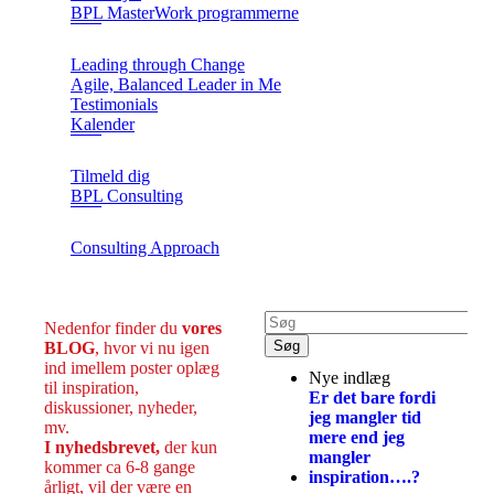
BPL MasterWork programmerne
Leading through Change
Agile, Balanced Leader in Me
Testimonials
Kalender
Tilmeld dig
BPL Consulting
Consulting Approach
Nedenfor finder du
vores
BLOG
, hvor vi nu igen
ind imellem poster oplæg
Nye indlæg
til inspiration,
Er det bare fordi
diskussioner, nyheder,
jeg mangler tid
mv.
mere end jeg
I nyhedsbrevet,
der kun
mangler
kommer ca 6-8 gange
inspiration….?
årligt, vil der være en