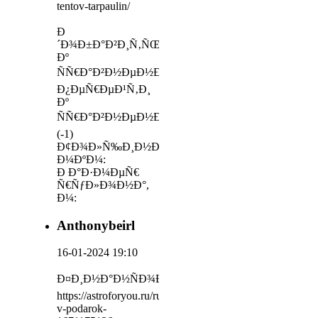
tentov-tarpaulin/
Ð
´Ð¾Ð±Ð°Ð²Ð¸Ñ‚ÑŒ
Ðº
ÑÑ€Ð°Ð²Ð½ÐµÐ½Ð¸ÑŽ
Ð¿ÐµÑ€ÐµÐ¹Ñ‚Ð¸
Ðº
ÑÑ€Ð°Ð²Ð½ÐµÐ½Ð¸ÑŽ
(-1)
Ð¢Ð¾Ð»Ñ‰Ð¸Ð½Ð°,
Ð¼ÐºÐ¼:
Ð Ð°Ð·Ð¼ÐµÑ€
Ñ€ÑƒÐ»Ð¾Ð½Ð°,
Ð¼:
Anthonybeirl
16-01-2024 19:10
Ð¤Ð¸Ð½Ð°Ð½ÑÐ¾Ð²Ñ‹Ð¹
https://astroforyou.ru/ru/articles/goroskop-
v-podarok-