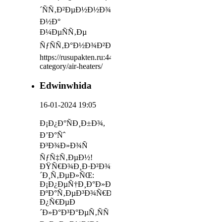
´ÑÑ‚Ð²ÐµÐ½Ð½Ð¾
Ð½Ð°
Ð¼ÐµÑÑ‚Ðµ
ÑƒÑÑ‚Ð°Ð½Ð¾Ð²ÐºÐ¸
https://rusupakten.ru:443/product-
category/air-heaters/
Edwinwhida
16-01-2024 19:05
Ð¡Ð¿Ð°ÑÐ¸Ð±Ð¾,
Ð’Ð°Ñˆ
Ð³Ð¾Ð»Ð¾Ñ
ÑƒÑ‡Ñ‚ÐµÐ½!
ÐŸÑ€Ð¾Ð¸Ð·Ð²Ð¾Ð
´Ð¸Ñ‚ÐµÐ»ÑŒ:
Ð¡Ð¿ÐµÑ†Ð¸Ð°Ð»Ð¸Ð·Ð¸Ñ€Ð¾Ð²Ð°Ð½Ð½Ð¾Ð¹
ÐºÐ°Ñ‚ÐµÐ³Ð¾Ñ€Ð¸ÐµÐ¹
Ð¿Ñ€ÐµÐ
´Ð»Ð°Ð³Ð°ÐµÑ‚ÑÑ