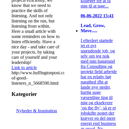
projects efficiently, we
kolleger for at få
know that we need to
mig til at tage...
practice the skills of
listening. And not only
06-06-2022 15:41
listening on the run, but
Lead, Grow,
listening from within.
Move.....
Here a small article with
some reminders on how to
I efteråret startede
listen efficiently. Have a
jet et nyt
nice day - and take care of
spændende job, og
your projects, by taking
selv om jeg nok
care of yourself and your
med min baggrund
leadership!
fra Consulting og
Link to article
projekt field arbejde
http://www.huffingtonpost.com/2014/08/14/habits-
har en relativ høj
of-good-
parathed ifht at
listeners_n_5668590.html
lande nye steder,
hurtig suge
Kategorier
væsentlige ting til
mig og eksekvere
‘on the fly’, så er et
Nyheder & Inspiration
jobskifte noget der
kræver en del mere
energi end business
as usual. Ny