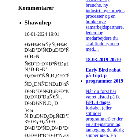
branche, ny
Kommentarer
industri, nye arbejds
processer og en
bunke nye
Shawnhep
samarbejdspartnere,
ledere og
16-01-2024 19:01
medarbejdere du
skal finde rytmen
Ð¥Ð¾Ð¼ÑƒÑ‚Ð¾Ð²Ñ‹Ðµ
med....
Ð½Ð°Ð³Ñ€ÐµÐ²Ð°Ñ‚ÐµÐ»Ð¸
Ð´Ð»Ñ
18-03-2019 20:10
Ñ€Ð°Ð·Ð¾Ð³Ñ€ÐµÐ²Ð°
ÑƒÐ·Ð»Ð°
Early Bird rabat
på TopUp
Ð¿Ð»Ð°ÑÑ‚Ð¸ÐºÐ°Ñ†Ð¸Ð¸
programmer 2019
ÑÐ¿Ð¾ÑÐ¾Ð±Ð½Ñ‹
Når du først har
Ð½Ð°Ð³Ñ€ÐµÐ²Ð°Ñ‚ÑŒ
været afsted på fx
Ð¿Ð¾Ð²ÐµÑ€Ñ…
BPL 4 dages
Ð½Ð¾ÑÑ‚Ð¸ Ð
forløbet (eller
´Ð¾
stifinder
Ñ‚ÐµÐ¼Ð¿ÐµÑ€Ð°Ñ‚ÑƒÑ€Ñ‹
programmet) er der
350 Ð¡ Ð¿Ñ€Ð¸
en arbejdsform og
Ð¼Ð°ÐºÑÐ¸Ð¼Ð°Ð»ÑŒÐ½Ð¾Ð¼
tankegang du aldrig
slipper igen. En
Ð¿Ð¾ÐºÐ°Ð·Ð°Ñ‚ÐµÐ»Ðµ