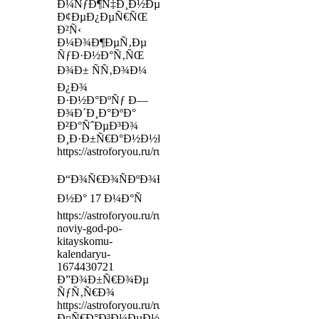
Ð¼ÑƒÐ¶Ñ‡Ð¸Ð½Ðµ?
Ð¢ÐµÐ¿ÐµÑ€ÑŒ
Ð²Ñ‹
Ð¼Ð¾Ð¶ÐµÑ‚Ðµ
ÑƒÐ·Ð½Ð°Ñ‚ÑŒ
Ð¾Ð± ÑÑ‚Ð¾Ð¼
Ð¿Ð¾
Ð·Ð½Ð°ÐºÑƒ Ð—
Ð¾Ð´Ð¸Ð°ÐºÐ°
Ð²Ð°ÑˆÐµÐ³Ð¾
Ð¸Ð·Ð±Ñ€Ð°Ð½Ð½Ð¸ÐºÐ°
https://astroforyou.ru/ru/reviews
Ð“Ð¾Ñ€Ð¾ÑÐºÐ¾Ð¿
Ð½Ð° 17 Ð¼Ð°Ñ
https://astroforyou.ru/ru/learning/lesson/nastupil-
noviy-god-po-
kitayskomu-
kalendaryu-
1674430721
Ð”Ð¾Ð±Ñ€Ð¾Ðµ
ÑƒÑ‚Ñ€Ð¾
https://astroforyou.ru/ru/webinar/38
Ð¤Ñ€Ð°Ð³Ð¼ÐµÐ½Ñ‚