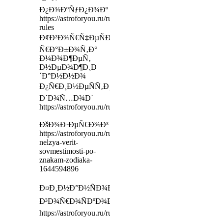
Ð¿Ð¾ÐºÑƒÐ¿Ð¾Ðº
https://astroforyou.ru/ru/payment-
rules
Ð¢Ð²Ð¾Ñ€Ñ‡ÐµÑÐºÐ°Ñ
Ñ€Ð°Ð±Ð¾Ñ‚Ð°
Ð¼Ð¾Ð¶ÐµÑ‚
Ð½ÐµÐ¾Ð¶Ð¸Ð
´Ð°Ð½Ð½Ð¾
Ð¿Ñ€Ð¸Ð½ÐµÑÑ‚Ð¸
Ð´Ð¾Ñ…Ð¾Ð´
https://astroforyou.ru/ru/webinar
ÐšÐ¾Ð·ÐµÑ€Ð¾Ð³
https://astroforyou.ru/ru/articles/pochemu-
nelzya-verit-
sovmestimosti-po-
znakam-zodiaka-
1644594896
Ð¤Ð¸Ð½Ð°Ð½ÑÐ¾Ð²Ñ‹Ð¹
Ð³Ð¾Ñ€Ð¾ÑÐºÐ¾Ð¿
https://astroforyou.ru/ru/independed/localmap