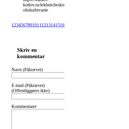
kotlov.ru/tekhnicheskoe-
obsluzhivanie
1
2
3
4
5
6
7
8
9
10
11
12
13
14
15
16
17
18
19
20
21
22
23
24
25
26
27
28
29
30
Skriv en
kommentar
Navn (Påkrævet)
E-mail (Påkrævet)
(Offentliggøres ikke)
Kommentarer