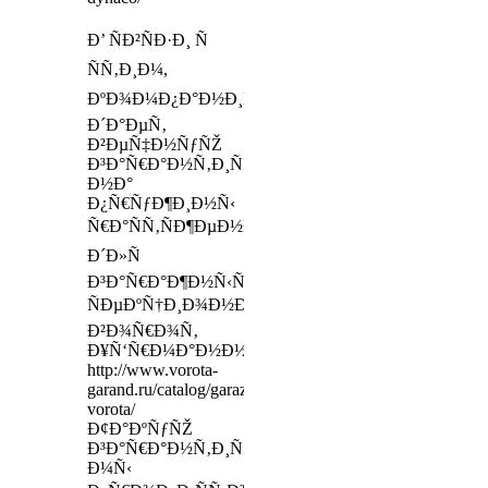
Ð’ ÑÐ²ÑÐ·Ð¸ Ñ
ÑÑ‚Ð¸Ð¼,
ÐºÐ¾Ð¼Ð¿Ð°Ð½Ð¸Ñ
Ð´Ð°ÐµÑ‚
Ð²ÐµÑ‡Ð½ÑƒÑŽ
Ð³Ð°Ñ€Ð°Ð½Ñ‚Ð¸ÑŽ
Ð½Ð°
Ð¿Ñ€ÑƒÐ¶Ð¸Ð½Ñ‹
Ñ€Ð°ÑÑ‚ÑÐ¶ÐµÐ½Ð¸Ñ
Ð´Ð»Ñ
Ð³Ð°Ñ€Ð°Ð¶Ð½Ñ‹Ñ…
ÑÐµÐºÑ†Ð¸Ð¾Ð½Ð½Ñ‹Ñ…
Ð²Ð¾Ñ€Ð¾Ñ‚
Ð¥Ñ‘Ñ€Ð¼Ð°Ð½Ð½
http://www.vorota-
garand.ru/catalog/garazhnye-
vorota/
Ð¢Ð°ÐºÑƒÑŽ
Ð³Ð°Ñ€Ð°Ð½Ñ‚Ð¸ÑŽ
Ð¼Ñ‹