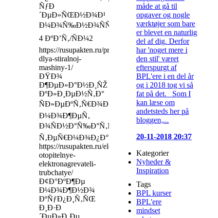
måde at gå til
ÑƒÐ
opgaver og nogle
´ÐµÐ»ÑŒÐ½Ð¾Ð¹
værktøjer som bare
Ð¼Ð¾Ñ‰Ð½Ð¾ÑÑ‚Ð¸
er blevet en naturlig
4 ÐºÐ’Ñ‚/ÑÐ¼2
del af dig. Derfor
har 'noget mere i
https://rusupakten.ru/product/ten-
den stil' været
dlya-stiralnoj-
efterspurgt af
mashiny-1/
BPL'ere i en del år
ÐŸÐ¾
og i 2018 tog vi så
Ð¶ÐµÐ»Ð°Ð½Ð¸ÑŽ
fat på det. Som I
ÐºÐ»Ð¸ÐµÐ½Ñ‚Ð°
kan læse om
ÑÐ»ÐµÐºÑ‚Ñ€Ð¾Ð½Ð°Ð³Ñ€ÐµÐ²Ð°Ñ‚ÐµÐ»ÑŒ
andetsteds her på
Ð¼Ð¾Ð¶ÐµÑ‚
bloggen,...
Ð¾ÑÐ½Ð°Ñ‰Ð°Ñ‚ÑŒÑÑ
20-11-2018 20:37
Ñ‚ÐµÑ€Ð¼Ð¾Ð¿Ð°Ñ€Ð¾Ð¹
https://rusupakten.ru/elektrokotly-
Kategorier
otopitelnye-
Nyheder &
elektronagrevateli-
Inspiration
trubchatye/
Ð¢Ð°ÐºÐ¶Ðµ
Tags
Ð¼Ð¾Ð¶Ð½Ð¾
BPL kurser
ÐºÑƒÐ¿Ð¸Ñ‚ÑŒ
BPL'ere
Ð¸Ð·Ð
mindset
´ÐµÐ»Ð¸Ðµ