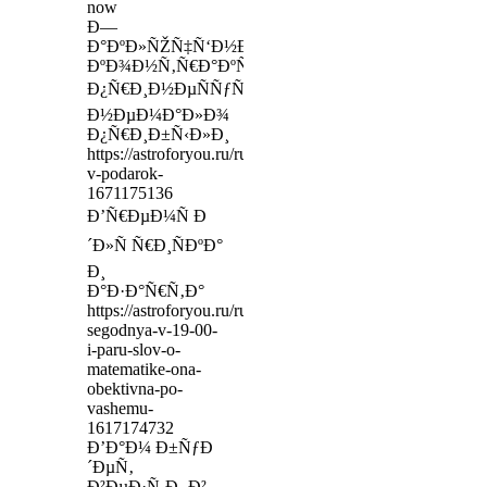
now
Ð—
Ð°ÐºÐ»ÑŽÑ‡Ñ‘Ð½Ð½Ñ‹Ðµ
ÐºÐ¾Ð½Ñ‚Ñ€Ð°ÐºÑ‚Ñ‹
Ð¿Ñ€Ð¸Ð½ÐµÑÑƒÑ‚
Ð½ÐµÐ¼Ð°Ð»Ð¾
Ð¿Ñ€Ð¸Ð±Ñ‹Ð»Ð¸
https://astroforyou.ru/ru/articles/goroskop-
v-podarok-
1671175136
Ð’Ñ€ÐµÐ¼Ñ Ð
´Ð»Ñ Ñ€Ð¸ÑÐºÐ°
Ð¸
Ð°Ð·Ð°Ñ€Ñ‚Ð°
https://astroforyou.ru/ru/articles/vstrechaemsya-
segodnya-v-19-00-
i-paru-slov-o-
matematike-ona-
obektivna-po-
vashemu-
1617174732
Ð’Ð°Ð¼ Ð±ÑƒÐ
´ÐµÑ‚
Ð²ÐµÐ·Ñ‚Ð¸ Ð²